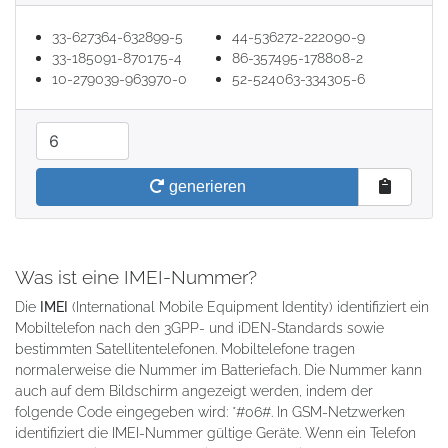
33-627364-632899-5
44-536272-222090-9
33-185091-870175-4
86-357495-178808-2
10-279039-963970-0
52-524063-334305-6
Menge
generieren
Was ist eine IMEI-Nummer?
Die
IMEI
(International Mobile Equipment Identity) identifiziert ein
Mobiltelefon nach den 3GPP- und iDEN-Standards sowie
bestimmten Satellitentelefonen. Mobiltelefone tragen
normalerweise die Nummer im Batteriefach. Die Nummer kann
auch auf dem Bildschirm angezeigt werden, indem der
folgende Code eingegeben wird: *#06#. In GSM-Netzwerken
identifiziert die IMEI-Nummer gültige Geräte. Wenn ein Telefon