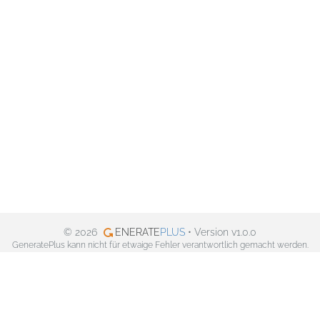
© 2026
ENERATE
PLUS
• Version v1.0.0
GeneratePlus kann nicht für etwaige Fehler verantwortlich gemacht werden.
Datenschutzerklärung
Facebook
Twitter
Pinterest