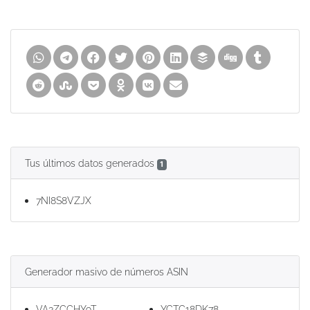
Tus últimos datos generados
1
7NI8S8VZJX
Generador masivo de números ASIN
VA3ZCCHY9T
YCTC18DK78