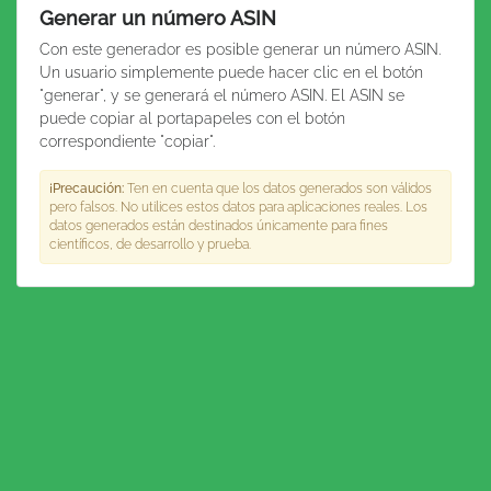
Generar un número ASIN
Con este generador es posible generar un número ASIN.
Un usuario simplemente puede hacer clic en el botón
"generar", y se generará el número ASIN. El ASIN se
puede copiar al portapapeles con el botón
correspondiente "copiar".
¡Precaución:
Ten en cuenta que los datos generados son válidos
pero falsos. No utilices estos datos para aplicaciones reales. Los
datos generados están destinados únicamente para fines
científicos, de desarrollo y prueba.