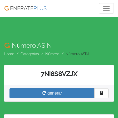
ENERATE
PLUS
Número ASIN
Home
Categorías
Número
Número ASIN
7NI8S8VZJX
generar