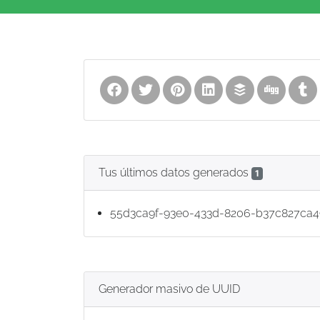
Tus últimos datos generados
1
55d3ca9f-93e0-433d-8206-b37c827ca
Generador masivo de UUID