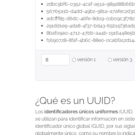
2dbc9bf6-0352-4caf-a51a-989288b66b
56765a1b-d4dd-49b2-981a-a7afec2d3
adcfff85-d6dc-46fe-8d09-01b09c3f782
291dd1e9-4da8-4f37-bd43-65b15f36ad
8baf09a0-4712-47bb-a44b-1916448e5
f1690728-8faf-4b6c-88e0-0cabfa12d14
cantidad
versión 1
versión 3
¿Qué es un UUID?
Los
identificadores únicos uniformes
(UUID, 
se utilizan para identificar información en sis
identificador único global (GUID, por sus sigla
globalmente único, como su nombre lo indica,