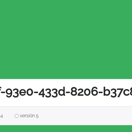
f-93e0-433d-8206-b37c
 4
versión 5