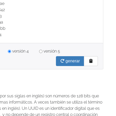
ae
d42
3
9a
bbb
4
versión 4
versión 5
generar
por sus siglas en inglés) son números de 128 bits que
temas informáticos. A veces también se utiliza el término
s en inglés). Un UUID es un identificador digital que es
 y no depende de un registro central o coordinación