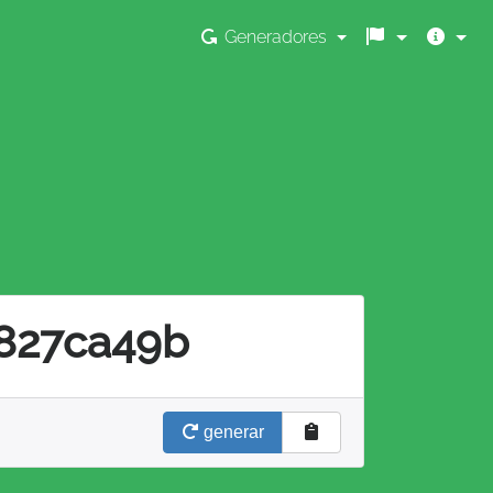
Generadores
827ca49b
generar