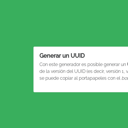
Generar un UUID
Con este generador es posible generar un
de la versión del UUID (es decir, versión 1, 
se puede copiar al portapapeles con el
bot