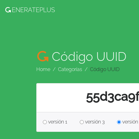
ENERATE
PLUS
Código UUID
Home
Categorías
Código UUID
55d3ca9
versión 1
versión 3
versión