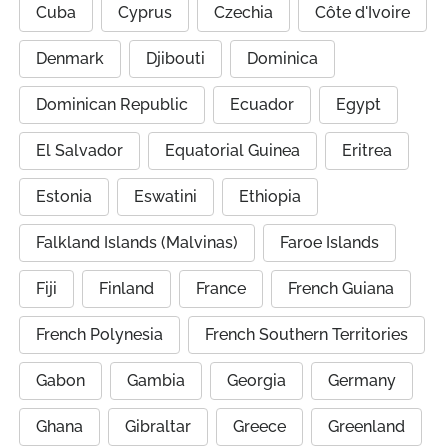
Cuba
Cyprus
Czechia
Côte d'Ivoire
Denmark
Djibouti
Dominica
Dominican Republic
Ecuador
Egypt
El Salvador
Equatorial Guinea
Eritrea
Estonia
Eswatini
Ethiopia
Falkland Islands (Malvinas)
Faroe Islands
Fiji
Finland
France
French Guiana
French Polynesia
French Southern Territories
Gabon
Gambia
Georgia
Germany
Ghana
Gibraltar
Greece
Greenland