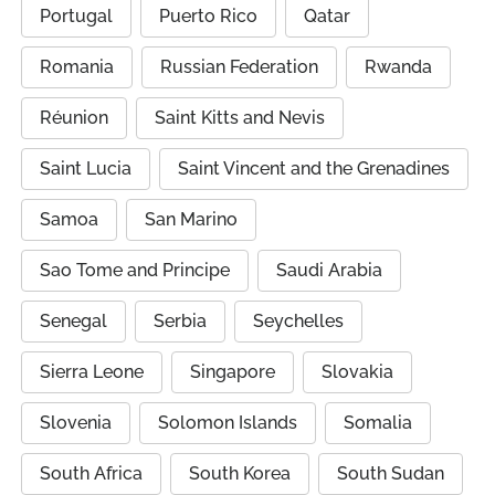
Portugal
Puerto Rico
Qatar
Romania
Russian Federation
Rwanda
Réunion
Saint Kitts and Nevis
Saint Lucia
Saint Vincent and the Grenadines
Samoa
San Marino
Sao Tome and Principe
Saudi Arabia
Senegal
Serbia
Seychelles
Sierra Leone
Singapore
Slovakia
Slovenia
Solomon Islands
Somalia
South Africa
South Korea
South Sudan