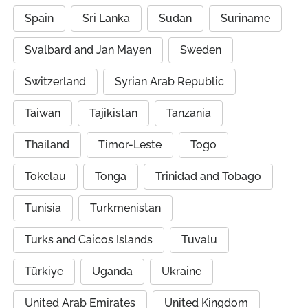
Spain
Sri Lanka
Sudan
Suriname
Svalbard and Jan Mayen
Sweden
Switzerland
Syrian Arab Republic
Taiwan
Tajikistan
Tanzania
Thailand
Timor-Leste
Togo
Tokelau
Tonga
Trinidad and Tobago
Tunisia
Turkmenistan
Turks and Caicos Islands
Tuvalu
Türkiye
Uganda
Ukraine
United Arab Emirates
United Kingdom