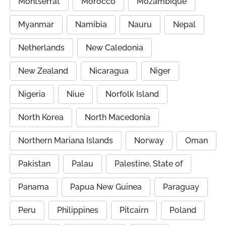
Montserrat
Morocco
Mozambique
Myanmar
Namibia
Nauru
Nepal
Netherlands
New Caledonia
New Zealand
Nicaragua
Niger
Nigeria
Niue
Norfolk Island
North Korea
North Macedonia
Northern Mariana Islands
Norway
Oman
Pakistan
Palau
Palestine, State of
Panama
Papua New Guinea
Paraguay
Peru
Philippines
Pitcairn
Poland