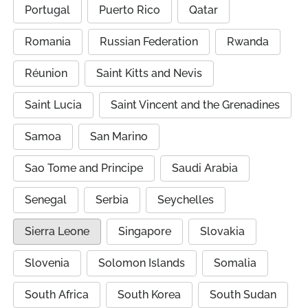
Portugal
Puerto Rico
Qatar
Romania
Russian Federation
Rwanda
Réunion
Saint Kitts and Nevis
Saint Lucia
Saint Vincent and the Grenadines
Samoa
San Marino
Sao Tome and Principe
Saudi Arabia
Senegal
Serbia
Seychelles
Sierra Leone
Singapore
Slovakia
Slovenia
Solomon Islands
Somalia
South Africa
South Korea
South Sudan