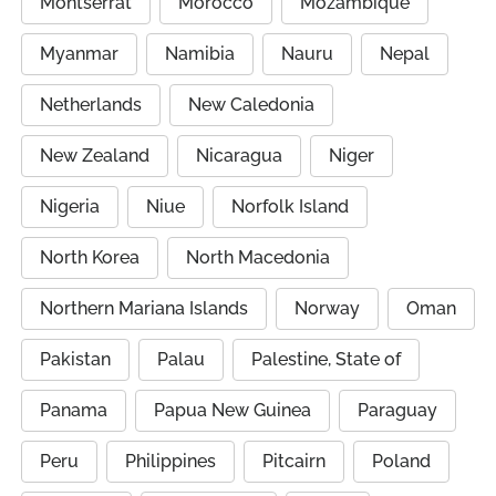
Montserrat
Morocco
Mozambique
Myanmar
Namibia
Nauru
Nepal
Netherlands
New Caledonia
New Zealand
Nicaragua
Niger
Nigeria
Niue
Norfolk Island
North Korea
North Macedonia
Northern Mariana Islands
Norway
Oman
Pakistan
Palau
Palestine, State of
Panama
Papua New Guinea
Paraguay
Peru
Philippines
Pitcairn
Poland