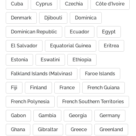
Cuba
Cyprus
Czechia
Côte d'Ivoire
Denmark
Djibouti
Dominica
Dominican Republic
Ecuador
Egypt
El Salvador
Equatorial Guinea
Eritrea
Estonia
Eswatini
Ethiopia
Falkland Islands (Malvinas)
Faroe Islands
Fiji
Finland
France
French Guiana
French Polynesia
French Southern Territories
Gabon
Gambia
Georgia
Germany
Ghana
Gibraltar
Greece
Greenland