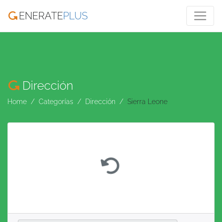
ENERATE
PLUS
Dirección
Home
Categorías
Dirección
Sierra Leone