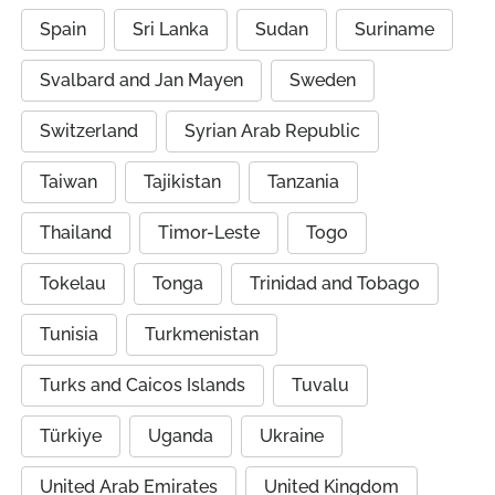
Spain
Sri Lanka
Sudan
Suriname
Svalbard and Jan Mayen
Sweden
Switzerland
Syrian Arab Republic
Taiwan
Tajikistan
Tanzania
Thailand
Timor-Leste
Togo
Tokelau
Tonga
Trinidad and Tobago
Tunisia
Turkmenistan
Turks and Caicos Islands
Tuvalu
Türkiye
Uganda
Ukraine
United Arab Emirates
United Kingdom