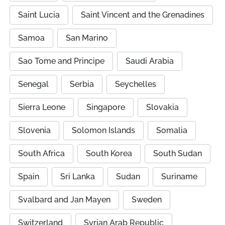
Saint Lucia
Saint Vincent and the Grenadines
Samoa
San Marino
Sao Tome and Principe
Saudi Arabia
Senegal
Serbia
Seychelles
Sierra Leone
Singapore
Slovakia
Slovenia
Solomon Islands
Somalia
South Africa
South Korea
South Sudan
Spain
Sri Lanka
Sudan
Suriname
Svalbard and Jan Mayen
Sweden
Switzerland
Syrian Arab Republic