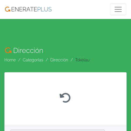
ENERATE
PLUS
Dirección
Home
Categorías
Dirección
Tokelau