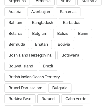
Argentina
Armenia
Aruba
Australia
Austria
Azerbaijan
Bahamas
Bahrain
Bangladesh
Barbados
Belarus
Belgium
Belize
Benin
Bermuda
Bhutan
Bolivia
Bosnia and Herzegovina
Botswana
Bouvet Island
Brazil
British Indian Ocean Territory
Brunei Darussalam
Bulgaria
Burkina Faso
Burundi
Cabo Verde