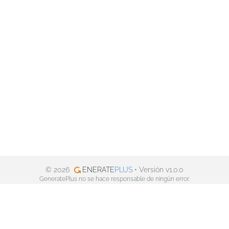
© 2026
ENERATE
PLUS
• Versión v1.0.0
GeneratePlus no se hace responsable de ningún error.
Política de privacidad
Facebook
Twitter
Pinterest