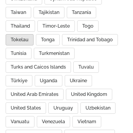
Taiwan
Tajikistan
Tanzania
Thailand
Timor-Leste
Togo
Tokelau
Tonga
Trinidad and Tobago
Tunisia
Turkmenistan
Turks and Caicos Islands
Tuvalu
Türkiye
Uganda
Ukraine
United Arab Emirates
United Kingdom
United States
Uruguay
Uzbekistan
Vanuatu
Venezuela
Vietnam