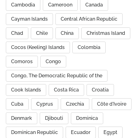
Cambodia
Cameroon
Canada
Cayman Islands
Central African Republic
Chad
Chile
China
Christmas Island
Cocos (Keeling) Islands
Colombia
Comoros
Congo
Congo, The Democratic Republic of the
Cook Islands
Costa Rica
Croatia
Cuba
Cyprus
Czechia
Côte d'Ivoire
Denmark
Djibouti
Dominica
Dominican Republic
Ecuador
Egypt