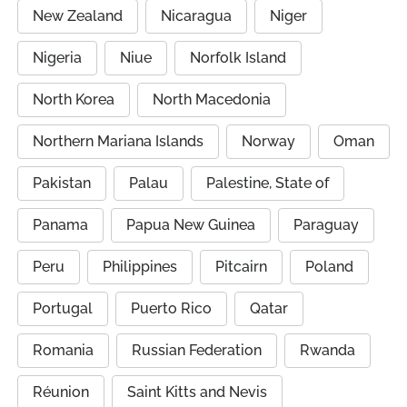
New Zealand
Nicaragua
Niger
Nigeria
Niue
Norfolk Island
North Korea
North Macedonia
Northern Mariana Islands
Norway
Oman
Pakistan
Palau
Palestine, State of
Panama
Papua New Guinea
Paraguay
Peru
Philippines
Pitcairn
Poland
Portugal
Puerto Rico
Qatar
Romania
Russian Federation
Rwanda
Réunion
Saint Kitts and Nevis