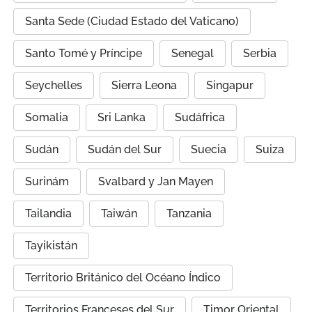
Santa Sede (Ciudad Estado del Vaticano)
Santo Tomé y Príncipe
Senegal
Serbia
Seychelles
Sierra Leona
Singapur
Somalia
Sri Lanka
Sudáfrica
Sudán
Sudán del Sur
Suecia
Suiza
Surinám
Svalbard y Jan Mayen
Tailandia
Taiwán
Tanzania
Tayikistán
Territorio Británico del Océano Índico
Territorios Franceses del Sur
Timor Oriental