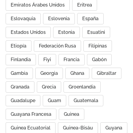
Emiratos Árabes Unidos
Eritrea
Eslovaquia
Eslovenia
España
Estados Unidos
Estonia
Esuatini
Etiopía
Federación Rusa
Filipinas
Finlandia
Fiyi
Francia
Gabón
Gambia
Georgia
Ghana
Gibraltar
Granada
Grecia
Groenlandia
Guadalupe
Guam
Guatemala
Guayana Francesa
Guinea
Guinea Ecuatorial
Guinea-Bisáu
Guyana