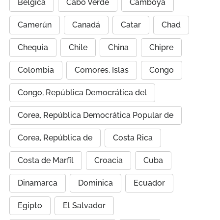
Bélgica
Cabo Verde
Camboya
Camerún
Canadá
Catar
Chad
Chequia
Chile
China
Chipre
Colombia
Comores, Islas
Congo
Congo, República Democrática del
Corea, República Democrática Popular de
Corea, República de
Costa Rica
Costa de Marfíl
Croacia
Cuba
Dinamarca
Dominica
Ecuador
Egipto
El Salvador