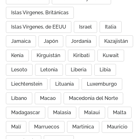
Islas Vírgenes, Británicas
Islas Vírgenes, de EEUU
Israel
Italia
Jamaica
Japón
Jordania
Kazajistán
Kenia
Kirguistán
Kiribati
Kuwait
Lesoto
Letonia
Liberia
Libia
Liechtenstein
Lituania
Luxemburgo
Líbano
Macao
Macedonia del Norte
Madagascar
Malasia
Malaui
Malta
Malí
Marruecos
Martinica
Mauricio