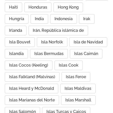
Haití
Honduras
Hong Kong
Hungría
India
Indonesia
Irak
Irlanda
Irán, República islámica de
Isla Bouvet
Isla Norfolk
Isla de Navidad
Islandia
Islas Bermudas
Islas Caimán
Islas Cocos (Keeling)
Islas Cook
Islas Falkland (Malvinas)
Islas Feroe
Islas Heard y McDonald
Islas Maldivas
Islas Marianas del Norte
Islas Marshall
Islas Salomón
Islas Turcas y Caicos