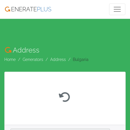
ENERATE
PLUS
Address
Home
Generators
Address
Bulgaria