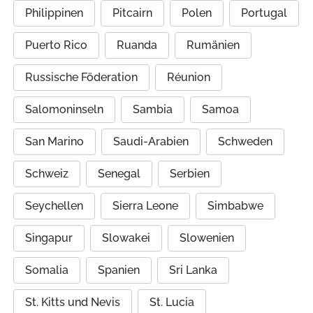
Philippinen
Pitcairn
Polen
Portugal
Puerto Rico
Ruanda
Rumänien
Russische Föderation
Réunion
Salomoninseln
Sambia
Samoa
San Marino
Saudi-Arabien
Schweden
Schweiz
Senegal
Serbien
Seychellen
Sierra Leone
Simbabwe
Singapur
Slowakei
Slowenien
Somalia
Spanien
Sri Lanka
St. Kitts und Nevis
St. Lucia