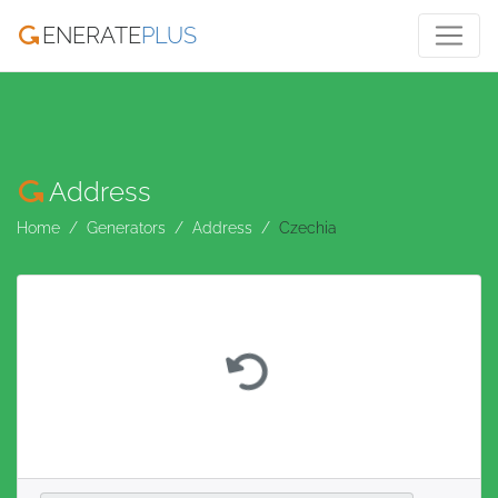
ENERATE
PLUS
Address
Home
Generators
Address
Czechia