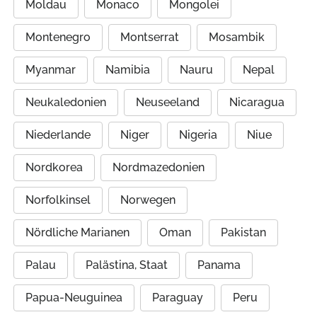
Moldau
Monaco
Mongolei
Montenegro
Montserrat
Mosambik
Myanmar
Namibia
Nauru
Nepal
Neukaledonien
Neuseeland
Nicaragua
Niederlande
Niger
Nigeria
Niue
Nordkorea
Nordmazedonien
Norfolkinsel
Norwegen
Nördliche Marianen
Oman
Pakistan
Palau
Palästina, Staat
Panama
Papua-Neuguinea
Paraguay
Peru