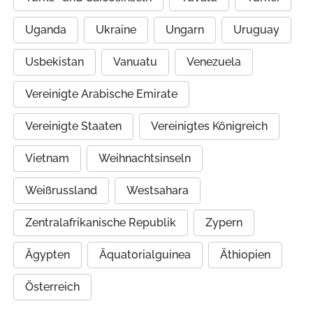
Uganda
Ukraine
Ungarn
Uruguay
Usbekistan
Vanuatu
Venezuela
Vereinigte Arabische Emirate
Vereinigte Staaten
Vereinigtes Königreich
Vietnam
Weihnachtsinseln
Weißrussland
Westsahara
Zentralafrikanische Republik
Zypern
Ägypten
Äquatorialguinea
Äthiopien
Österreich