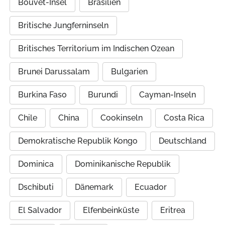
Bouvet-Insel
Brasilien
Britische Jungferninseln
Britisches Territorium im Indischen Ozean
Brunei Darussalam
Bulgarien
Burkina Faso
Burundi
Cayman-Inseln
Chile
China
Cookinseln
Costa Rica
Demokratische Republik Kongo
Deutschland
Dominica
Dominikanische Republik
Dschibuti
Dänemark
Ecuador
El Salvador
Elfenbeinküste
Eritrea