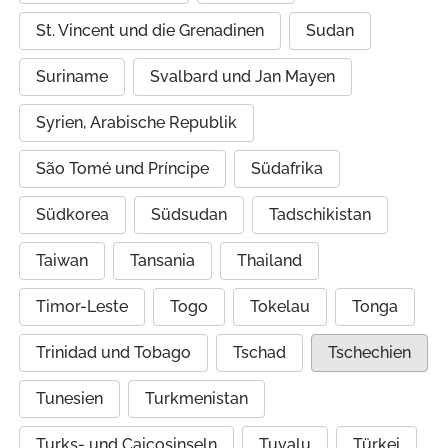
St. Vincent und die Grenadinen
Sudan
Suriname
Svalbard und Jan Mayen
Syrien, Arabische Republik
São Tomé und Príncipe
Südafrika
Südkorea
Südsudan
Tadschikistan
Taiwan
Tansania
Thailand
Timor-Leste
Togo
Tokelau
Tonga
Trinidad und Tobago
Tschad
Tschechien
Tunesien
Turkmenistan
Turks- und Caicosinseln
Tuvalu
Türkei