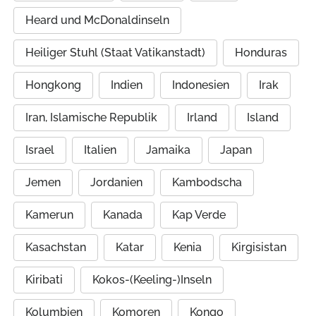
Heard und McDonaldinseln
Heiliger Stuhl (Staat Vatikanstadt)
Honduras
Hongkong
Indien
Indonesien
Irak
Iran, Islamische Republik
Irland
Island
Israel
Italien
Jamaika
Japan
Jemen
Jordanien
Kambodscha
Kamerun
Kanada
Kap Verde
Kasachstan
Katar
Kenia
Kirgisistan
Kiribati
Kokos-(Keeling-)Inseln
Kolumbien
Komoren
Kongo