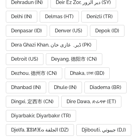
Dehradun (IN)
Deir Ez Zor, دير الزور (SY)
Delhi (IN)
Delmas (HT)
Denizli (TR)
Denpasar (ID)
Denver (US)
Depok (ID)
Dera Ghazi Khan, ڈیرہ غازی خان (PK)
Detroit (US)
Deyang, 德阳市 (CN)
Dezhou, 德州市 (CN)
Dhaka, ঢাকা (BD)
Dhanbad (IN)
Dhule (IN)
Diadema (BR)
Dingxi, 定西市 (CN)
Dire Dawa, ድሬዳዋ (ET)
Diyarbakir, Diyarbakır (TR)
Djibouti, جيبوتي (DJ)
Djelfa, ⴵⴻⵍⴼⴰ الجلفة (DZ)