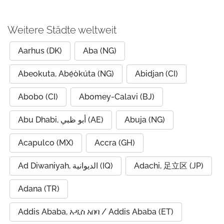
Weitere Städte weltweit
Aarhus (DK)
Aba (NG)
Abeokuta, Abẹ́òkúta (NG)
Abidjan (CI)
Abobo (CI)
Abomey-Calavi (BJ)
Abu Dhabi, أبو ظبي (AE)
Abuja (NG)
Acapulco (MX)
Accra (GH)
Ad Diwaniyah, الديوانية (IQ)
Adachi, 足立区 (JP)
Adana (TR)
Addis Ababa, አዲስ አበባ / Addis Ababa (ET)