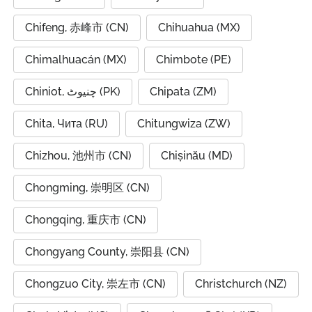
Chifeng, 赤峰市 (CN)
Chihuahua (MX)
Chimalhuacán (MX)
Chimbote (PE)
Chiniot, چنیوٹ (PK)
Chipata (ZM)
Chita, Чита (RU)
Chitungwiza (ZW)
Chizhou, 池州市 (CN)
Chișinău (MD)
Chongming, 崇明区 (CN)
Chongqing, 重庆市 (CN)
Chongyang County, 崇阳县 (CN)
Chongzuo City, 崇左市 (CN)
Christchurch (NZ)