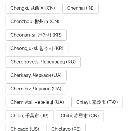
Chengxi, 城西区 (CN)
Chennai (IN)
Chenzhou, 郴州市 (CN)
Cheonan-si, 천안시 (KR)
Cheongju-si, 청주시 (KR)
Cherepovets, Череповец (RU)
Cherkasy, Черкаси (UA)
Chernihiv, Чернігів (UA)
Chernivtsi, Чернівці (UA)
Chiayi, 嘉義市 (TW)
Chiba, 千葉市 (JP)
Chibi, 赤壁市 (CN)
Chicago (US)
Chiclayo (PE)