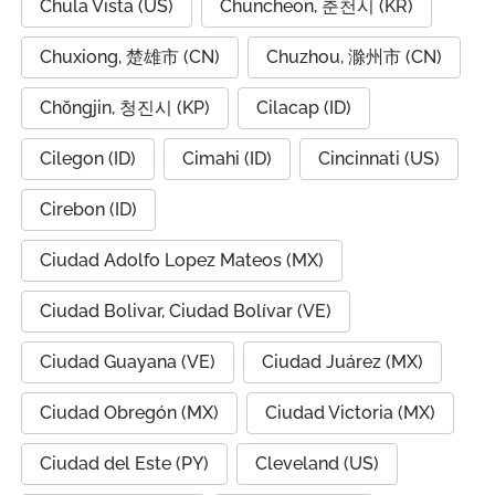
Chula Vista (US)
Chuncheon, 춘천시 (KR)
Chuxiong, 楚雄市 (CN)
Chuzhou, 滁州市 (CN)
Chŏngjin, 청진시 (KP)
Cilacap (ID)
Cilegon (ID)
Cimahi (ID)
Cincinnati (US)
Cirebon (ID)
Ciudad Adolfo Lopez Mateos (MX)
Ciudad Bolivar, Ciudad Bolívar (VE)
Ciudad Guayana (VE)
Ciudad Juárez (MX)
Ciudad Obregón (MX)
Ciudad Victoria (MX)
Ciudad del Este (PY)
Cleveland (US)