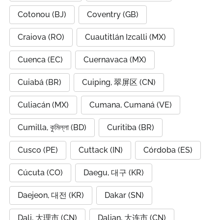
Cotonou (BJ)
Coventry (GB)
Craiova (RO)
Cuautitlán Izcalli (MX)
Cuenca (EC)
Cuernavaca (MX)
Cuiabá (BR)
Cuiping, 翠屏区 (CN)
Culiacán (MX)
Cumana, Cumaná (VE)
Cumilla, কুমিল্লা (BD)
Curitiba (BR)
Cusco (PE)
Cuttack (IN)
Córdoba (ES)
Cúcuta (CO)
Daegu, 대구 (KR)
Daejeon, 대전 (KR)
Dakar (SN)
Dali, 大理市 (CN)
Dalian, 大连市 (CN)