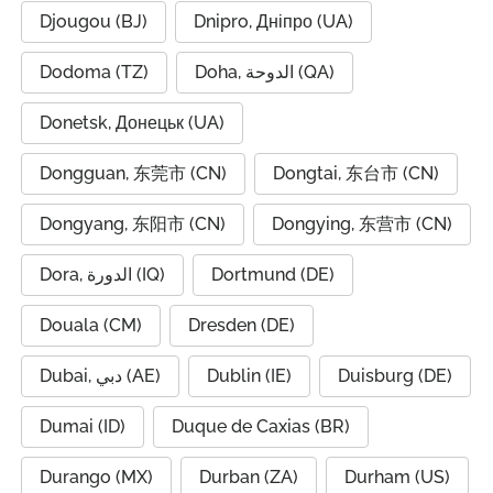
Djougou (BJ)
Dnipro, Дніпро (UA)
Dodoma (TZ)
Doha, الدوحة (QA)
Donetsk, Донецьк (UA)
Dongguan, 东莞市 (CN)
Dongtai, 东台市 (CN)
Dongyang, 东阳市 (CN)
Dongying, 东营市 (CN)
Dora, الدورة (IQ)
Dortmund (DE)
Douala (CM)
Dresden (DE)
Dubai, دبي (AE)
Dublin (IE)
Duisburg (DE)
Dumai (ID)
Duque de Caxias (BR)
Durango (MX)
Durban (ZA)
Durham (US)