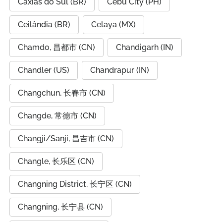
Caxias do Sul (BR)
Cebu City (PH)
Ceilândia (BR)
Celaya (MX)
Chamdo, 昌都市 (CN)
Chandigarh (IN)
Chandler (US)
Chandrapur (IN)
Changchun, 长春市 (CN)
Changde, 常德市 (CN)
Changji/Sanji, 昌吉市 (CN)
Changle, 长乐区 (CN)
Changning District, 长宁区 (CN)
Changning, 长宁县 (CN)