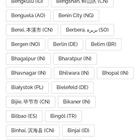
Bengkulu (ID)
Bengshan, 蚌山区 (CN)
Benguela (AO)
Benin City (NG)
Benxi, 本溪市 (CN)
Berbera, بربرة (SO)
Bergen (NO)
Berlin (DE)
Betim (BR)
Bhagalpur (IN)
Bharatpur (IN)
Bhavnagar (IN)
Bhilwara (IN)
Bhopal (IN)
Białystok (PL)
Bielefeld (DE)
Bijie, 毕节市 (CN)
Bikaner (IN)
Bilbao (ES)
Bingöl (TR)
Binhai, 滨海县 (CN)
Binjai (ID)