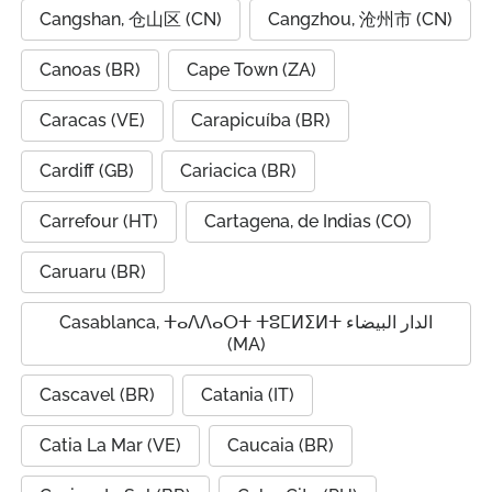
Cangshan, 仓山区 (CN)
Cangzhou, 沧州市 (CN)
Canoas (BR)
Cape Town (ZA)
Caracas (VE)
Carapicuíba (BR)
Cardiff (GB)
Cariacica (BR)
Carrefour (HT)
Cartagena, de Indias (CO)
Caruaru (BR)
Casablanca, ⵜⴰⴷⴷⴰⵔⵜ ⵜⵓⵎⵍⵉⵍⵜ الدار البيضاء
(MA)
Cascavel (BR)
Catania (IT)
Catia La Mar (VE)
Caucaia (BR)