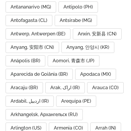
Antananarivo (MG)
Antipolo (PH)
Antofagasta (CL)
Antsirabe (MG)
Antwerp, Antwerpen (BE)
Anxin, 安新县 (CN)
Anyang, 安阳市 (CN)
Anyang, 안양시 (KR)
Anápolis (BR)
Aomori, 青森市 (JP)
Aparecida de Goiânia (BR)
Apodaca (MX)
Aracaju (BR)
Arak, اراک (IR)
Arauca (CO)
Ardabil, اردبیل (IR)
Arequipa (PE)
Arkhangelsk, Архангельск (RU)
Arlington (US)
Armenia (CO)
Arrah (IN)