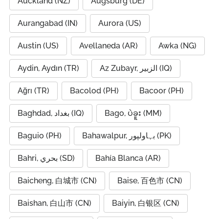
Auckland (NZ)
Augsburg (DE)
Aurangabad (IN)
Aurora (US)
Austin (US)
Avellaneda (AR)
Awka (NG)
Aydin, Aydın (TR)
Az Zubayr, الزبير (IQ)
Ağrı (TR)
Bacolod (PH)
Bacoor (PH)
Baghdad, بغداد (IQ)
Bago, ပဲခူး (MM)
Baguio (PH)
Bahawalpur, بہاولپور (PK)
Bahri, بحري (SD)
Bahía Blanca (AR)
Baicheng, 白城市 (CN)
Baise, 百色市 (CN)
Baishan, 白山市 (CN)
Baiyin, 白银区 (CN)