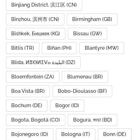
Binjiang District, 滨江区 (CN)
Binzhou, 滨州市 (CN)
Birmingham (GB)
Bishkek, Бишкек (KG)
Bissau (GW)
Bitlis (TR)
Biñan (PH)
Blantyre (MW)
Blida, ⵍⴻⴱⵍⵉⴸⴰ البليدة (DZ)
Bloemfontein (ZA)
Blumenau (BR)
Boa Vista (BR)
Bobo-Dioulasso (BF)
Bochum (DE)
Bogor (ID)
Bogota, Bogotá (CO)
Bogura, বগুড়া (BD)
Bojonegoro (ID)
Bologna (IT)
Bonn (DE)