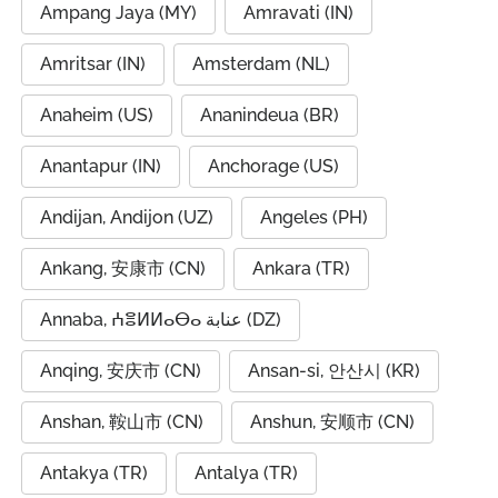
Ampang Jaya (MY)
Amravati (IN)
Amritsar (IN)
Amsterdam (NL)
Anaheim (US)
Ananindeua (BR)
Anantapur (IN)
Anchorage (US)
Andijan, Andijon (UZ)
Angeles (PH)
Ankang, 安康市 (CN)
Ankara (TR)
Annaba, ⵄⴻⵍⵍⴰⴱⴰ عنابة (DZ)
Anqing, 安庆市 (CN)
Ansan-si, 안산시 (KR)
Anshan, 鞍山市 (CN)
Anshun, 安顺市 (CN)
Antakya (TR)
Antalya (TR)