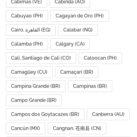
Cabimas (VE)
Cabinda (AO)
Cabuyao (PH)
Cagayan de Oro (PH)
Cairo, القاهرة (EG)
Calabar (NG)
Calamba (PH)
Calgary (CA)
Cali, Santiago de Cali (CO)
Caloocan (PH)
Camagüey (CU)
Camaçari (BR)
Campina Grande (BR)
Campinas (BR)
Campo Grande (BR)
Campos dos Goytacazes (BR)
Canberra (AU)
Cancún (MX)
Cangnan, 苍南县 (CN)