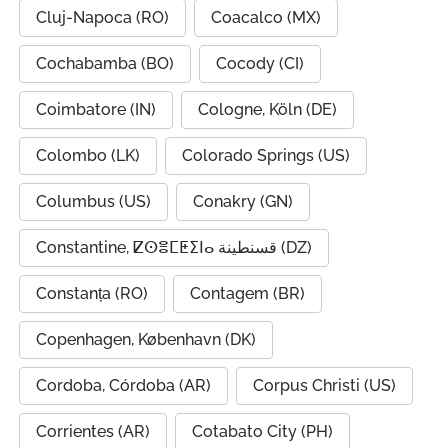
Cluj-Napoca (RO)
Coacalco (MX)
Cochabamba (BO)
Cocody (CI)
Coimbatore (IN)
Cologne, Köln (DE)
Colombo (LK)
Colorado Springs (US)
Columbus (US)
Conakry (GN)
Constantine, ⵇⵙⴻⵎⵟⵉⵏⴰ قسنطينة (DZ)
Constanța (RO)
Contagem (BR)
Copenhagen, København (DK)
Cordoba, Córdoba (AR)
Corpus Christi (US)
Corrientes (AR)
Cotabato City (PH)