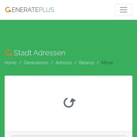
ENERATE
PLUS
Stadt Adressen
Home
Generatoren
Adresse
Belarus
Minsk