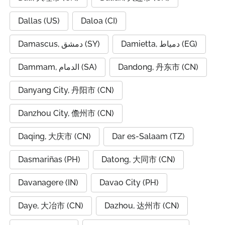
Dallas (US)
Daloa (CI)
Damietta, دمياط (EG)
Damascus, دمشق (SY)
Dammam, الدمام (SA)
Dandong, 丹东市 (CN)
Danyang City, 丹阳市 (CN)
Danzhou City, 儋州市 (CN)
Daqing, 大庆市 (CN)
Dar es-Salaam (TZ)
Dasmariñas (PH)
Datong, 大同市 (CN)
Davanagere (IN)
Davao City (PH)
Daye, 大冶市 (CN)
Dazhou, 达州市 (CN)