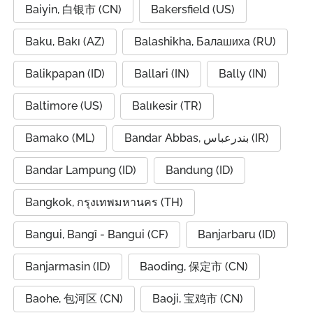
Baiyin, 白银市 (CN)
Bakersfield (US)
Baku, Bakı (AZ)
Balashikha, Балашиха (RU)
Balikpapan (ID)
Ballari (IN)
Bally (IN)
Baltimore (US)
Balıkesir (TR)
Bamako (ML)
Bandar Abbas, بندرعباس (IR)
Bandar Lampung (ID)
Bandung (ID)
Bangkok, กรุงเทพมหานคร (TH)
Bangui, Bangî - Bangui (CF)
Banjarbaru (ID)
Banjarmasin (ID)
Baoding, 保定市 (CN)
Baohe, 包河区 (CN)
Baoji, 宝鸡市 (CN)