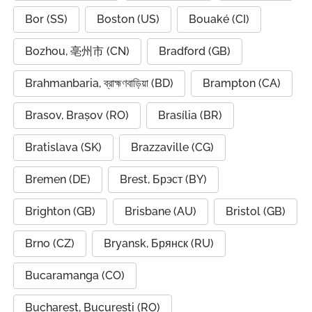
Bor (SS)
Boston (US)
Bouaké (CI)
Bozhou, 亳州市 (CN)
Bradford (GB)
Brahmanbaria, ব্রাহ্মণবাড়িয়া (BD)
Brampton (CA)
Brasov, Brașov (RO)
Brasília (BR)
Bratislava (SK)
Brazzaville (CG)
Bremen (DE)
Brest, Брэст (BY)
Brighton (GB)
Brisbane (AU)
Bristol (GB)
Brno (CZ)
Bryansk, Брянск (RU)
Bucaramanga (CO)
Bucharest, București (RO)