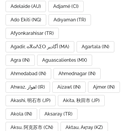
Adelaide (AU)
Adjamé (CI)
Ado Ekiti (NG)
Adıyaman (TR)
Afyonkarahisar (TR)
Agadir, ⴰⴳⴰⴷⵉⵔ أگادیر (MA)
Agartala (IN)
Agra (IN)
Aguascalientes (MX)
Ahmedabad (IN)
Ahmednagar (IN)
Ahwaz, اهواز (IR)
Aizawl (IN)
Ajmer (IN)
Akashi, 明石市 (JP)
Akita, 秋田市 (JP)
Akola (IN)
Aksaray (TR)
Aksu, 阿克苏市 (CN)
Aktau, Ақтау (KZ)