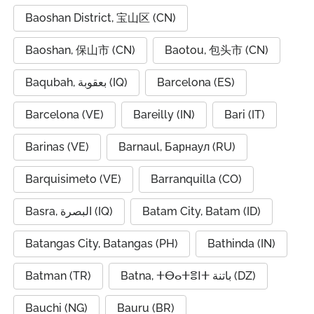
Baoshan District, 宝山区 (CN)
Baoshan, 保山市 (CN)
Baotou, 包头市 (CN)
Baqubah, بعقوبة (IQ)
Barcelona (ES)
Barcelona (VE)
Bareilly (IN)
Bari (IT)
Barinas (VE)
Barnaul, Барнаул (RU)
Barquisimeto (VE)
Barranquilla (CO)
Basra, البصرة (IQ)
Batam City, Batam (ID)
Batangas City, Batangas (PH)
Bathinda (IN)
Batman (TR)
Batna, ⵜⴱⴰⵜⴻⵏⵜ باتنة (DZ)
Bauchi (NG)
Bauru (BR)