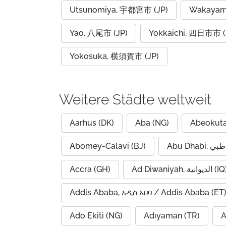
Utsunomiya, 宇都宮市 (JP)
Wakayam
Yao, 八尾市 (JP)
Yokkaichi, 四日市市 (
Yokosuka, 横須賀市 (JP)
Weitere Städte weltweit
Aarhus (DK)
Aba (NG)
Abeokuta
Abomey-Calavi (BJ)
Accra (GH)
Ad Diwaniyah, الديوانية (
Addis Ababa, አዲስ አበባ / Addis Ababa (ET
Ado Ekiti (NG)
Adıyaman (TR)
A