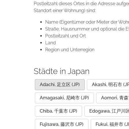
Postleitzahl dieses Ortes in die Adresse aufg
Standort einer Wohnung) sind:
Name (Eigentümer oder Mieter der Woh
Straße, Hausnummer und optional die E
Postleitzahl und Ort
Land
Region und Unterregion
Städte in Japan
Adachi, 足立区 (JP)
Akashi, 明石市 (JP
Amagasaki, 尼崎市 (JP)
Aomori, 青森
Chiba, 千葉市 (JP)
Edogawa, 江戸川区 
Fujisawa, 藤沢市 (JP)
Fukui, 福井市 (J