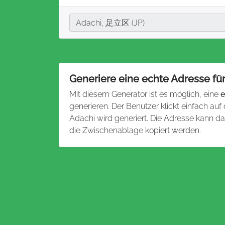
Stadt
Adachi, 足立区 (JP)
Generiere eine echte Adresse fü
Mit diesem Generator ist es möglich, eine
e
generieren. Der Benutzer klickt einfach auf
Adachi wird generiert. Die Adresse kann 
die Zwischenablage kopiert werden.