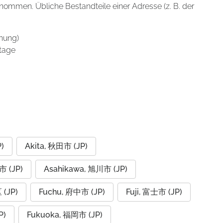
enommen. Übliche Bestandteile einer Adresse (z. B. der
nung)
tage
)
Akita, 秋田市 (JP)
市 (JP)
Asahikawa, 旭川市 (JP)
(JP)
Fuchu, 府中市 (JP)
Fuji, 富士市 (JP)
P)
Fukuoka, 福岡市 (JP)