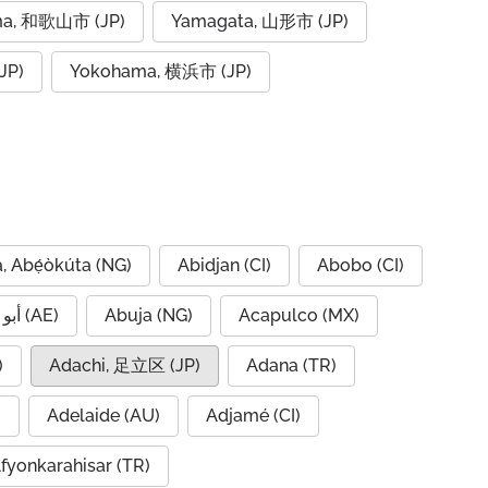
a, 和歌山市 (JP)
Yamagata, 山形市 (JP)
JP)
Yokohama, 横浜市 (JP)
, Abẹ́òkúta (NG)
Abidjan (CI)
Abobo (CI)
Abu Dhabi, أبو ظبي (AE)
Abuja (NG)
Acapulco (MX)
IQ)
Adachi, 足立区 (JP)
Adana (TR)
)
Adelaide (AU)
Adjamé (CI)
fyonkarahisar (TR)