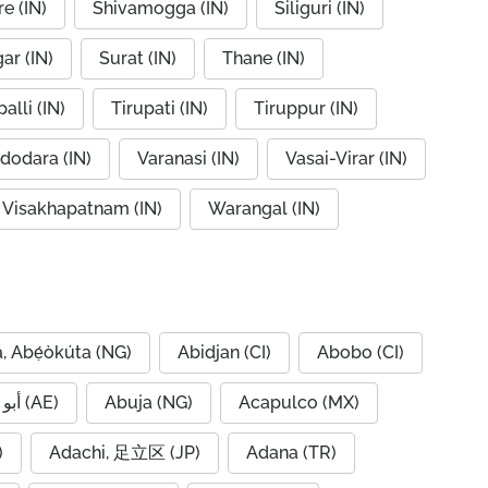
e (IN)
Shivamogga (IN)
Siliguri (IN)
ar (IN)
Surat (IN)
Thane (IN)
alli (IN)
Tirupati (IN)
Tiruppur (IN)
dodara (IN)
Varanasi (IN)
Vasai-Virar (IN)
Visakhapatnam (IN)
Warangal (IN)
, Abẹ́òkúta (NG)
Abidjan (CI)
Abobo (CI)
Abu Dhabi, أبو ظبي (AE)
Abuja (NG)
Acapulco (MX)
IQ)
Adachi, 足立区 (JP)
Adana (TR)