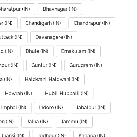
haratpur (IN)
Bhavnagar (IN)
r (IN)
Chandigarh (IN)
Chandrapur (IN)
ttack (IN)
Davanagere (IN)
d (IN)
Dhule (IN)
Ernakulam (IN)
pur (IN)
Guntur (IN)
Gurugram (IN)
a (IN)
Haldwani, Haldwāni (IN)
Howrah (IN)
Hubli, Hubballi (IN)
Imphal (IN)
Indore (IN)
Jabalpur (IN)
n (IN)
Jalna (IN)
Jammu (IN)
Jhansi (IN)
Jodhpur (IN)
Kadapa (IN)