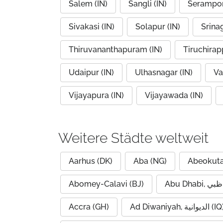
Salem (IN)
Sangli (IN)
Serampor
Sivakasi (IN)
Solapur (IN)
Srinag
Thiruvananthapuram (IN)
Tiruchirapp
Udaipur (IN)
Ulhasnagar (IN)
Va
Vijayapura (IN)
Vijayawada (IN)
Weitere Städte weltweit
Aarhus (DK)
Aba (NG)
Abeokuta
Abomey-Calavi (BJ)
Accra (GH)
Ad Diwaniyah, الديوانية (