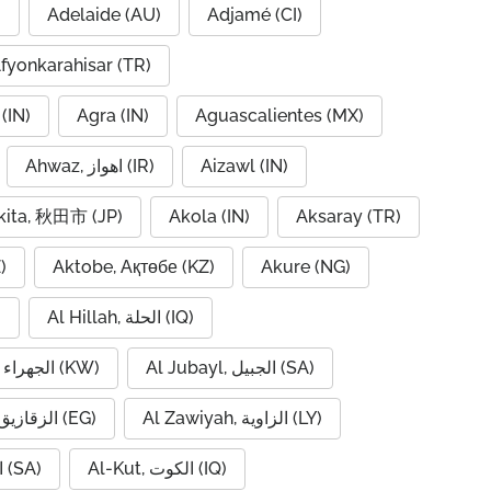
)
Adelaide (AU)
Adjamé (CI)
fyonkarahisar (TR)
(IN)
Agra (IN)
Aguascalientes (MX)
Ahwaz, اهواز (IR)
Aizawl (IN)
kita, 秋田市 (JP)
Akola (IN)
Aksaray (TR)
)
Aktobe, Ақтөбе (KZ)
Akure (NG)
Al Hillah, الحلة (IQ)
)
Al Jubayl, الجبيل (SA)
Al Jahra, الجهراء (KW)
Al Zawiyah, الزاوية (LY)
Al Zaqaziq, الزقازيق (EG)
Al-Kut, الكوت (IQ)
Al-Hofuf, الهفوف (SA)