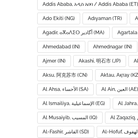
Addis Ababa, አዲስ አበባ / Addis Ababa (ET
Ado Ekiti (NG)
Adıyaman (TR)
A
Agadir, ⴰⴳⴰⴷⵉⵔ أگادیر (MA)
Agartala 
Ahmedabad (IN)
Ahmednagar (IN)
Ajmer (IN)
Akashi, 明石市 (JP)
A
Aksu, 阿克苏市 (CN)
Aktau, Ақтау (KZ
Al Ain, العين (AE
Al Ahsa, الأحساء (SA)
Al Ismailiya, الإسماعيلية (EG)
Al Musaiyib, المسيب (IQ)
Al-Fashir, الفاشر (SD)