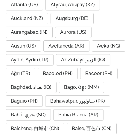
Atlanta (US)
Atyrau, Атырау (KZ)
Auckland (NZ)
Augsburg (DE)
Aurangabad (IN)
Aurora (US)
Austin (US)
Avellaneda (AR)
Awka (NG)
Aydin, Aydın (TR)
Az Zubayr, الزبير (IQ)
Ağrı (TR)
Bacolod (PH)
Bacoor (PH)
Baghdad, بغداد (IQ)
Bago, ပဲခူး (MM)
Baguio (PH)
Bahawalpur, بہاولپور (PK)
Bahri, بحري (SD)
Bahía Blanca (AR)
Baicheng, 白城市 (CN)
Baise, 百色市 (CN)