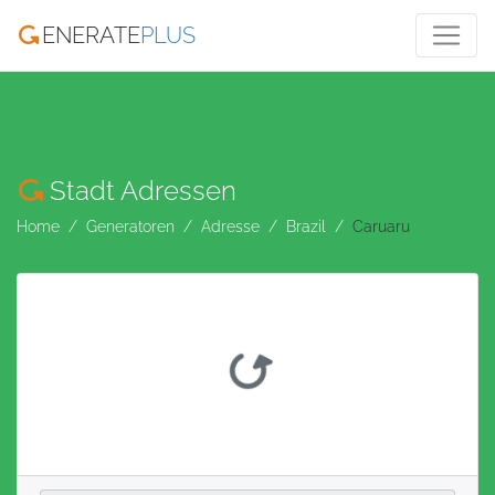
ENERATE
PLUS
Stadt Adressen
Home
Generatoren
Adresse
Brazil
Caruaru