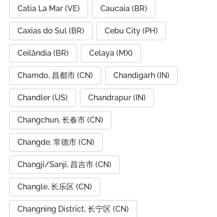
Catia La Mar (VE)
Caucaia (BR)
Caxias do Sul (BR)
Cebu City (PH)
Ceilândia (BR)
Celaya (MX)
Chamdo, 昌都市 (CN)
Chandigarh (IN)
Chandler (US)
Chandrapur (IN)
Changchun, 长春市 (CN)
Changde, 常德市 (CN)
Changji/Sanji, 昌吉市 (CN)
Changle, 长乐区 (CN)
Changning District, 长宁区 (CN)