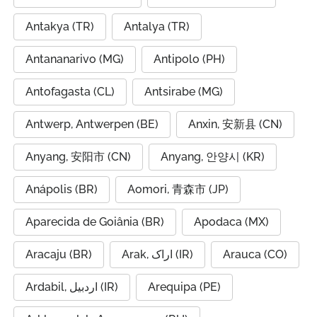
Antakya (TR)
Antalya (TR)
Antananarivo (MG)
Antipolo (PH)
Antofagasta (CL)
Antsirabe (MG)
Antwerp, Antwerpen (BE)
Anxin, 安新县 (CN)
Anyang, 安阳市 (CN)
Anyang, 안양시 (KR)
Anápolis (BR)
Aomori, 青森市 (JP)
Aparecida de Goiânia (BR)
Apodaca (MX)
Aracaju (BR)
Arak, اراک (IR)
Arauca (CO)
Ardabil, اردبیل (IR)
Arequipa (PE)