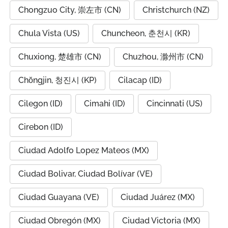
Chongzuo City, 崇左市 (CN)
Christchurch (NZ)
Chula Vista (US)
Chuncheon, 춘천시 (KR)
Chuxiong, 楚雄市 (CN)
Chuzhou, 滁州市 (CN)
Chŏngjin, 청진시 (KP)
Cilacap (ID)
Cilegon (ID)
Cimahi (ID)
Cincinnati (US)
Cirebon (ID)
Ciudad Adolfo Lopez Mateos (MX)
Ciudad Bolivar, Ciudad Bolívar (VE)
Ciudad Guayana (VE)
Ciudad Juárez (MX)
Ciudad Obregón (MX)
Ciudad Victoria (MX)