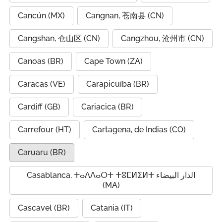
Cancún (MX)
Cangnan, 苍南县 (CN)
Cangshan, 仓山区 (CN)
Cangzhou, 沧州市 (CN)
Canoas (BR)
Cape Town (ZA)
Caracas (VE)
Carapicuíba (BR)
Cardiff (GB)
Cariacica (BR)
Carrefour (HT)
Cartagena, de Indias (CO)
Caruaru (BR)
Casablanca, ⵜⴰⴷⴷⴰⵔⵜ ⵜⵓⵎⵍⵉⵍⵜ الدار البيضاء
(MA)
Cascavel (BR)
Catania (IT)