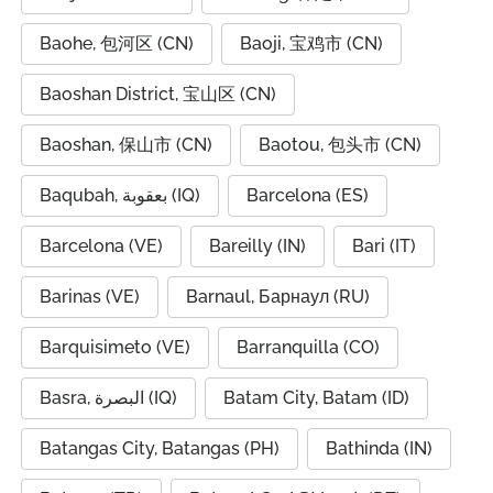
Baohe, 包河区 (CN)
Baoji, 宝鸡市 (CN)
Baoshan District, 宝山区 (CN)
Baoshan, 保山市 (CN)
Baotou, 包头市 (CN)
Baqubah, بعقوبة (IQ)
Barcelona (ES)
Barcelona (VE)
Bareilly (IN)
Bari (IT)
Barinas (VE)
Barnaul, Барнаул (RU)
Barquisimeto (VE)
Barranquilla (CO)
Basra, البصرة (IQ)
Batam City, Batam (ID)
Batangas City, Batangas (PH)
Bathinda (IN)