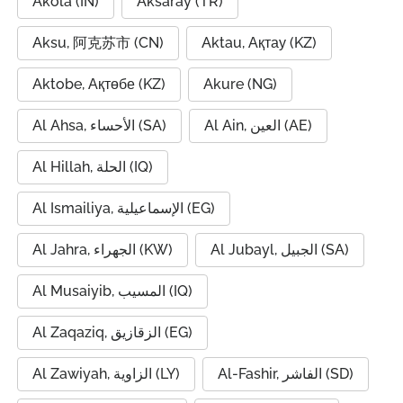
Akola (IN)
Aksaray (TR)
Aksu, 阿克苏市 (CN)
Aktau, Ақтау (KZ)
Aktobe, Ақтөбе (KZ)
Akure (NG)
Al Ain, العين (AE)
Al Ahsa, الأحساء (SA)
Al Hillah, الحلة (IQ)
Al Ismailiya, الإسماعيلية (EG)
Al Jubayl, الجبيل (SA)
Al Jahra, الجهراء (KW)
Al Musaiyib, المسيب (IQ)
Al Zaqaziq, الزقازيق (EG)
Al-Fashir, الفاشر (SD)
Al Zawiyah, الزاوية (LY)