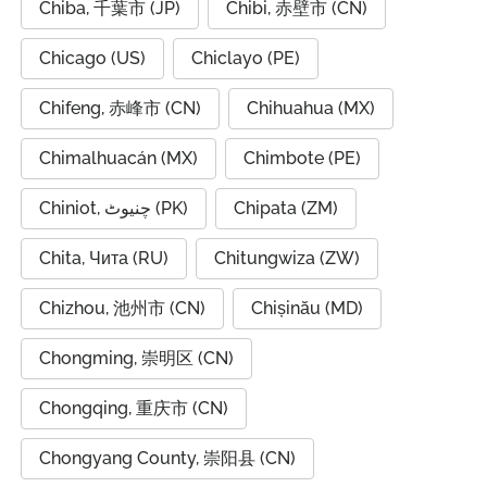
Chiba, 千葉市 (JP)
Chibi, 赤壁市 (CN)
Chicago (US)
Chiclayo (PE)
Chifeng, 赤峰市 (CN)
Chihuahua (MX)
Chimalhuacán (MX)
Chimbote (PE)
Chiniot, چنیوٹ (PK)
Chipata (ZM)
Chita, Чита (RU)
Chitungwiza (ZW)
Chizhou, 池州市 (CN)
Chișinău (MD)
Chongming, 崇明区 (CN)
Chongqing, 重庆市 (CN)
Chongyang County, 崇阳县 (CN)