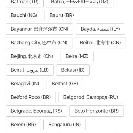
Batman (TR)
Batna, ⵜⴱⴰⵜⴻⵏⵜ باتنة (DZ)
Bauchi (NG)
Bauru (BR)
Bayannur, 巴彦淖尔市 (CN)
Bayda, البيضاء (LY)
Bazhong City, 巴中市 (CN)
Beihai, 北海市 (CN)
Beijing, 北京市 (CN)
Beira (MZ)
Beirut, بيروت (LB)
Bekasi (ID)
Belagavi (IN)
Belfast (GB)
Belford Roxo (BR)
Belgorod, Белгород (RU)
Belgrade, Београд (RS)
Belo Horizonte (BR)
Belém (BR)
Bengaluru (IN)