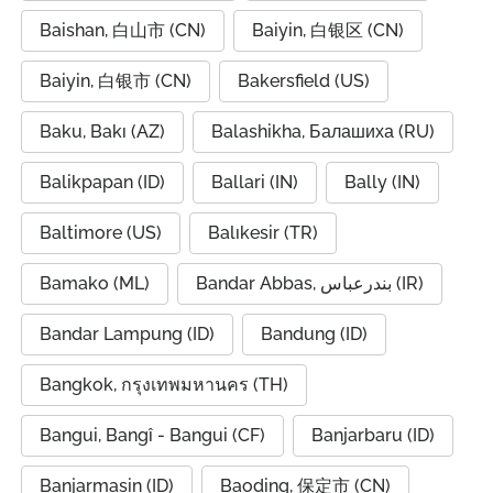
Baishan, 白山市 (CN)
Baiyin, 白银区 (CN)
Baiyin, 白银市 (CN)
Bakersfield (US)
Baku, Bakı (AZ)
Balashikha, Балашиха (RU)
Balikpapan (ID)
Ballari (IN)
Bally (IN)
Baltimore (US)
Balıkesir (TR)
Bamako (ML)
Bandar Abbas, بندرعباس (IR)
Bandar Lampung (ID)
Bandung (ID)
Bangkok, กรุงเทพมหานคร (TH)
Bangui, Bangî - Bangui (CF)
Banjarbaru (ID)
Banjarmasin (ID)
Baoding, 保定市 (CN)