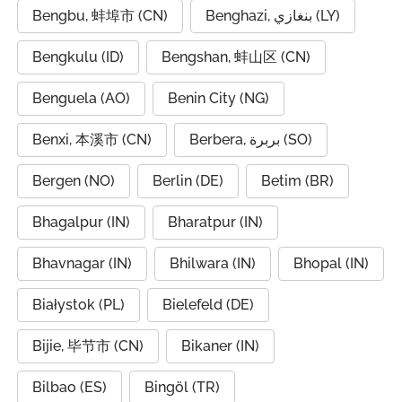
Bengbu, 蚌埠市 (CN)
Benghazi, بنغازي (LY)
Bengkulu (ID)
Bengshan, 蚌山区 (CN)
Benguela (AO)
Benin City (NG)
Benxi, 本溪市 (CN)
Berbera, بربرة (SO)
Bergen (NO)
Berlin (DE)
Betim (BR)
Bhagalpur (IN)
Bharatpur (IN)
Bhavnagar (IN)
Bhilwara (IN)
Bhopal (IN)
Białystok (PL)
Bielefeld (DE)
Bijie, 毕节市 (CN)
Bikaner (IN)
Bilbao (ES)
Bingöl (TR)