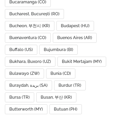
Bucaramanga (CO)
Bucharest, București (RO)
Bucheon, 부천시 (KR)
Budapest (HU)
Buenaventura (CO)
Buenos Aires (AR)
Buffalo (US)
Bujumbura (BI)
Bukhara, Buxoro (UZ)
Bukit Mertajam (MY)
Bulawayo (ZW)
Bunia (CD)
Buraydah, بريدة (SA)
Burdur (TR)
Bursa (TR)
Busan, 부산 (KR)
Butterworth (MY)
Butuan (PH)