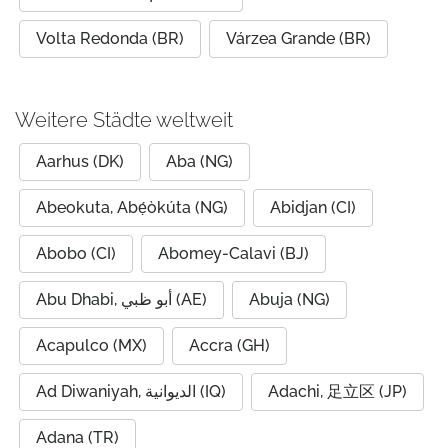
Volta Redonda (BR)
Várzea Grande (BR)
Weitere Städte weltweit
Aarhus (DK)
Aba (NG)
Abeokuta, Abẹ́òkúta (NG)
Abidjan (CI)
Abobo (CI)
Abomey-Calavi (BJ)
Abu Dhabi, أبو ظبي (AE)
Abuja (NG)
Acapulco (MX)
Accra (GH)
Ad Diwaniyah, الديوانية (IQ)
Adachi, 足立区 (JP)
Adana (TR)