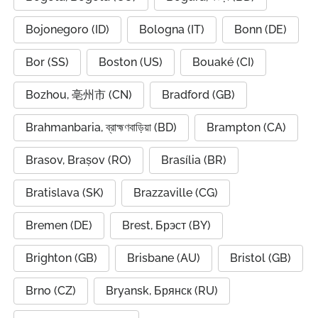
Bojonegoro (ID)
Bologna (IT)
Bonn (DE)
Bor (SS)
Boston (US)
Bouaké (CI)
Bozhou, 亳州市 (CN)
Bradford (GB)
Brahmanbaria, ব্রাহ্মণবাড়িয়া (BD)
Brampton (CA)
Brasov, Brașov (RO)
Brasília (BR)
Bratislava (SK)
Brazzaville (CG)
Bremen (DE)
Brest, Брэст (BY)
Brighton (GB)
Brisbane (AU)
Bristol (GB)
Brno (CZ)
Bryansk, Брянск (RU)