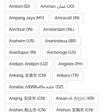
Ambon (ID)
Amman, عمان (JO)
Ampang Jaya (MY)
Amravati (IN)
Amritsar (IN)
Amsterdam (NL)
Anaheim (US)
Ananindeua (BR)
Anantapur (IN)
Anchorage (US)
Andijan, Andijon (UZ)
Angeles (PH)
Ankang, 安康市 (CN)
Ankara (TR)
Annaba, ⵄⴻⵍⵍⴰⴱⴰ عنابة (DZ)
Anqing, 安庆市 (CN)
Ansan-si, 안산시 (KR)
Anshan, 鞍山市 (CN)
Anshun, 安顺市 (CN)