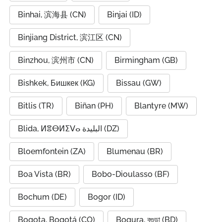
Binhai, 滨海县 (CN)
Binjai (ID)
Binjiang District, 滨江区 (CN)
Binzhou, 滨州市 (CN)
Birmingham (GB)
Bishkek, Бишкек (KG)
Bissau (GW)
Bitlis (TR)
Biñan (PH)
Blantyre (MW)
Blida, ⵍⴻⴱⵍⵉⴸⴰ البليدة (DZ)
Bloemfontein (ZA)
Blumenau (BR)
Boa Vista (BR)
Bobo-Dioulasso (BF)
Bochum (DE)
Bogor (ID)
Bogota, Bogotá (CO)
Bogura, বগুড়া (BD)