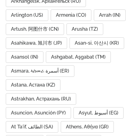
Arkhangelsk, Архангельск (RU)
Arlington (US)
Armenia (CO)
Arrah (IN)
Artush, 阿图什市 (CN)
Arusha (TZ)
Asahikawa, 旭川市 (JP)
Asan-si, 아산시 (KR)
Asansol (IN)
Ashgabat, Aşgabat (TM)
Asmara, ኣስመራ أسمرة (ER)
Astana, Астана (KZ)
Astrakhan, Астрахань (RU)
Asuncion, Asunción (PY)
Asyut, أسيوط (EG)
At Ta'if, الطائف (SA)
Athens, Αθήνα (GR)