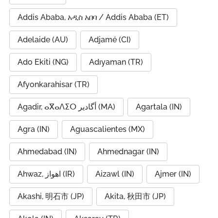
Addis Ababa, አዲስ አበባ / Addis Ababa (ET)
Adelaide (AU)
Adjamé (CI)
Ado Ekiti (NG)
Adıyaman (TR)
Afyonkarahisar (TR)
Agadir, ⴰⴳⴰⴷⵉⵔ أگادیر (MA)
Agartala (IN)
Agra (IN)
Aguascalientes (MX)
Ahmedabad (IN)
Ahmednagar (IN)
Ahwaz, اهواز (IR)
Aizawl (IN)
Ajmer (IN)
Akashi, 明石市 (JP)
Akita, 秋田市 (JP)