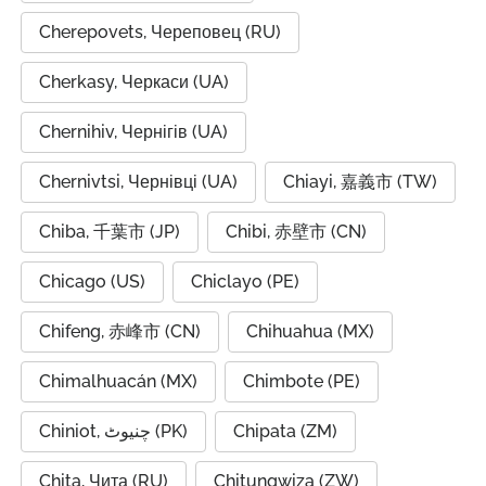
Cherepovets, Череповец (RU)
Cherkasy, Черкаси (UA)
Chernihiv, Чернігів (UA)
Chernivtsi, Чернівці (UA)
Chiayi, 嘉義市 (TW)
Chiba, 千葉市 (JP)
Chibi, 赤壁市 (CN)
Chicago (US)
Chiclayo (PE)
Chifeng, 赤峰市 (CN)
Chihuahua (MX)
Chimalhuacán (MX)
Chimbote (PE)
Chiniot, چنیوٹ (PK)
Chipata (ZM)
Chita, Чита (RU)
Chitungwiza (ZW)