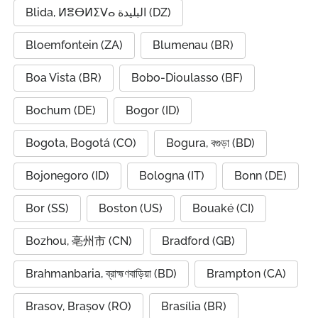
Blida, ⵍⴻⴱⵍⵉⴸⴰ البليدة (DZ)
Bloemfontein (ZA)
Blumenau (BR)
Boa Vista (BR)
Bobo-Dioulasso (BF)
Bochum (DE)
Bogor (ID)
Bogota, Bogotá (CO)
Bogura, বগুড়া (BD)
Bojonegoro (ID)
Bologna (IT)
Bonn (DE)
Bor (SS)
Boston (US)
Bouaké (CI)
Bozhou, 亳州市 (CN)
Bradford (GB)
Brahmanbaria, ব্রাহ্মণবাড়িয়া (BD)
Brampton (CA)
Brasov, Brașov (RO)
Brasília (BR)