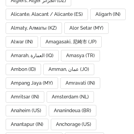
Algiers, Alger الجزائر (DZ)
Alicante, Alacant / Alicante (ES)
Aligarh (IN)
Almaty, Алматы (KZ)
Alor Setar (MY)
Alwar (IN)
Amagasaki, 尼崎市 (JP)
Amarah, العمارة (IQ)
Amasya (TR)
Ambon (ID)
Amman, عمان (JO)
Ampang Jaya (MY)
Amravati (IN)
Amritsar (IN)
Amsterdam (NL)
Anaheim (US)
Ananindeua (BR)
Anantapur (IN)
Anchorage (US)