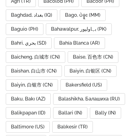
Ağrı (TR)
Bacolod (PH)
Bacoor (PH)
Baghdad, بغداد (IQ)
Bago, ပဲခူး (MM)
Baguio (PH)
Bahawalpur, بہاولپور (PK)
Bahri, بحري (SD)
Bahía Blanca (AR)
Baicheng, 白城市 (CN)
Baise, 百色市 (CN)
Baishan, 白山市 (CN)
Baiyin, 白银区 (CN)
Baiyin, 白银市 (CN)
Bakersfield (US)
Baku, Bakı (AZ)
Balashikha, Балашиха (RU)
Balikpapan (ID)
Ballari (IN)
Bally (IN)
Baltimore (US)
Balıkesir (TR)