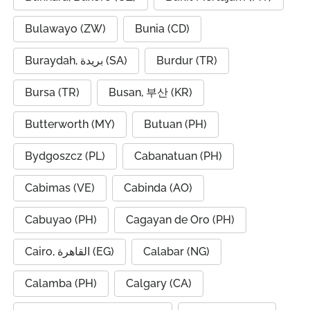
Bulawayo (ZW)
Bunia (CD)
Buraydah, بريدة (SA)
Burdur (TR)
Bursa (TR)
Busan, 부산 (KR)
Butterworth (MY)
Butuan (PH)
Bydgoszcz (PL)
Cabanatuan (PH)
Cabimas (VE)
Cabinda (AO)
Cabuyao (PH)
Cagayan de Oro (PH)
Cairo, القاهرة (EG)
Calabar (NG)
Calamba (PH)
Calgary (CA)