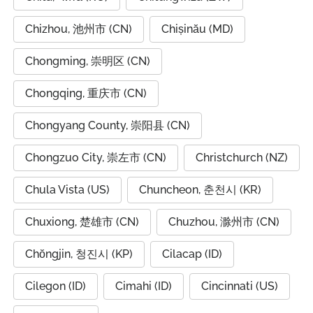
Chizhou, 池州市 (CN)
Chișinău (MD)
Chongming, 崇明区 (CN)
Chongqing, 重庆市 (CN)
Chongyang County, 崇阳县 (CN)
Chongzuo City, 崇左市 (CN)
Christchurch (NZ)
Chula Vista (US)
Chuncheon, 춘천시 (KR)
Chuxiong, 楚雄市 (CN)
Chuzhou, 滁州市 (CN)
Chŏngjin, 청진시 (KP)
Cilacap (ID)
Cilegon (ID)
Cimahi (ID)
Cincinnati (US)