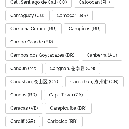
Cali, Santiago de Cali (CO)
Caloocan (PH)
Camagüey (CU)
Camaçari (BR)
Campina Grande (BR)
Campinas (BR)
Campo Grande (BR)
Campos dos Goytacazes (BR)
Canberra (AU)
Cancún (MX)
Cangnan, 苍南县 (CN)
Cangshan, 仓山区 (CN)
Cangzhou, 沧州市 (CN)
Canoas (BR)
Cape Town (ZA)
Caracas (VE)
Carapicuíba (BR)
Cardiff (GB)
Cariacica (BR)