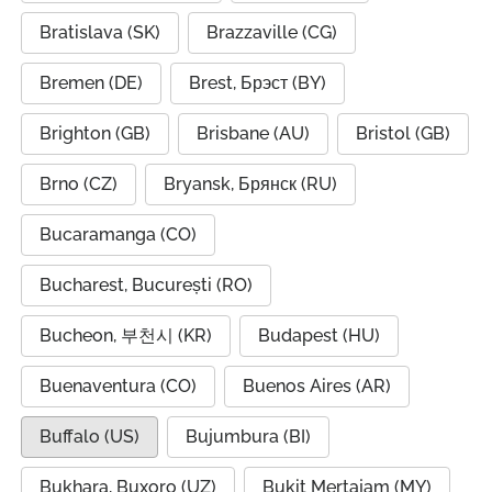
Bratislava (SK)
Brazzaville (CG)
Bremen (DE)
Brest, Брэст (BY)
Brighton (GB)
Brisbane (AU)
Bristol (GB)
Brno (CZ)
Bryansk, Брянск (RU)
Bucaramanga (CO)
Bucharest, București (RO)
Bucheon, 부천시 (KR)
Budapest (HU)
Buenaventura (CO)
Buenos Aires (AR)
Buffalo (US)
Bujumbura (BI)
Bukhara, Buxoro (UZ)
Bukit Mertajam (MY)