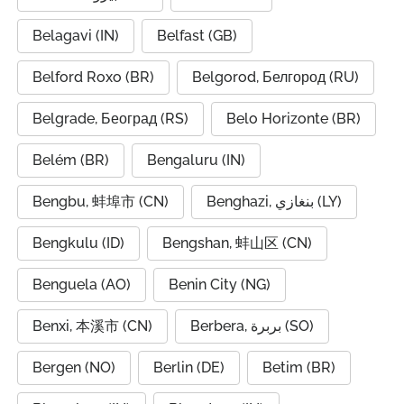
Belagavi (IN)
Belfast (GB)
Belford Roxo (BR)
Belgorod, Белгород (RU)
Belgrade, Београд (RS)
Belo Horizonte (BR)
Belém (BR)
Bengaluru (IN)
Bengbu, 蚌埠市 (CN)
Benghazi, بنغازي (LY)
Bengkulu (ID)
Bengshan, 蚌山区 (CN)
Benguela (AO)
Benin City (NG)
Benxi, 本溪市 (CN)
Berbera, بربرة (SO)
Bergen (NO)
Berlin (DE)
Betim (BR)