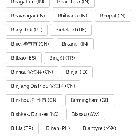
Bhagalpur (IN)
Bharatpur (IN)
Bhavnagar (IN)
Bhilwara (IN)
Bhopal (IN)
Białystok (PL)
Bielefeld (DE)
Bijie, 毕节市 (CN)
Bikaner (IN)
Bilbao (ES)
Bingöl (TR)
Binhai, 滨海县 (CN)
Binjai (ID)
Binjiang District, 滨江区 (CN)
Binzhou, 滨州市 (CN)
Birmingham (GB)
Bishkek, Бишкек (KG)
Bissau (GW)
Bitlis (TR)
Biñan (PH)
Blantyre (MW)