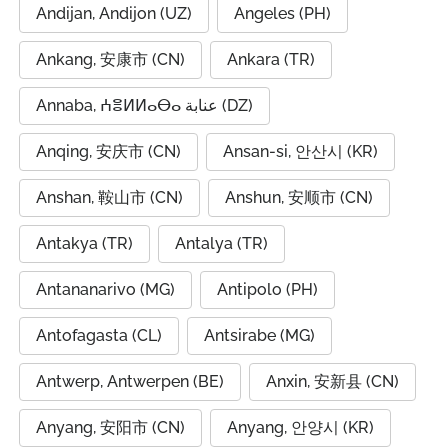
Andijan, Andijon (UZ)
Angeles (PH)
Ankang, 安康市 (CN)
Ankara (TR)
Annaba, ⵄⴻⵍⵍⴰⴱⴰ عنابة (DZ)
Anqing, 安庆市 (CN)
Ansan-si, 안산시 (KR)
Anshan, 鞍山市 (CN)
Anshun, 安顺市 (CN)
Antakya (TR)
Antalya (TR)
Antananarivo (MG)
Antipolo (PH)
Antofagasta (CL)
Antsirabe (MG)
Antwerp, Antwerpen (BE)
Anxin, 安新县 (CN)
Anyang, 安阳市 (CN)
Anyang, 안양시 (KR)