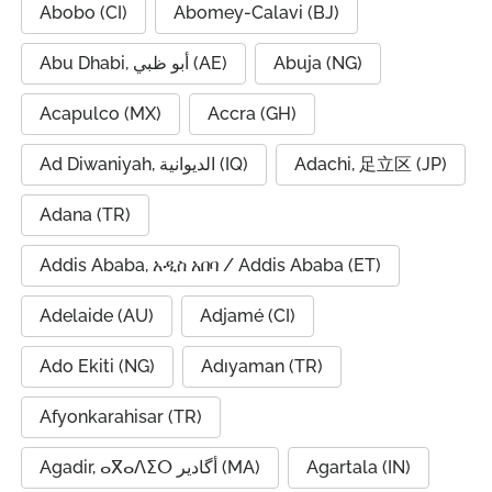
Abobo (CI)
Abomey-Calavi (BJ)
Abu Dhabi, أبو ظبي (AE)
Abuja (NG)
Acapulco (MX)
Accra (GH)
Ad Diwaniyah, الديوانية (IQ)
Adachi, 足立区 (JP)
Adana (TR)
Addis Ababa, አዲስ አበባ / Addis Ababa (ET)
Adelaide (AU)
Adjamé (CI)
Ado Ekiti (NG)
Adıyaman (TR)
Afyonkarahisar (TR)
Agadir, ⴰⴳⴰⴷⵉⵔ أگادیر (MA)
Agartala (IN)