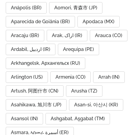
Anápolis (BR)
Aomori, 青森市 (JP)
Aparecida de Goiânia (BR)
Apodaca (MX)
Aracaju (BR)
Arak, اراک (IR)
Arauca (CO)
Ardabil, اردبیل (IR)
Arequipa (PE)
Arkhangelsk, Архангельск (RU)
Arlington (US)
Armenia (CO)
Arrah (IN)
Artush, 阿图什市 (CN)
Arusha (TZ)
Asahikawa, 旭川市 (JP)
Asan-si, 아산시 (KR)
Asansol (IN)
Ashgabat, Aşgabat (TM)
Asmara, ኣስመራ أسمرة (ER)