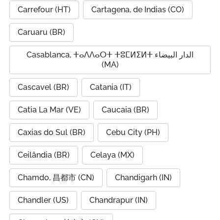
Carrefour (HT)
Cartagena, de Indias (CO)
Caruaru (BR)
Casablanca, ⵜⴰⴷⴷⴰⵔⵜ ⵜⵓⵎⵍⵉⵍⵜ الدار البيضاء
(MA)
Cascavel (BR)
Catania (IT)
Catia La Mar (VE)
Caucaia (BR)
Caxias do Sul (BR)
Cebu City (PH)
Ceilândia (BR)
Celaya (MX)
Chamdo, 昌都市 (CN)
Chandigarh (IN)
Chandler (US)
Chandrapur (IN)