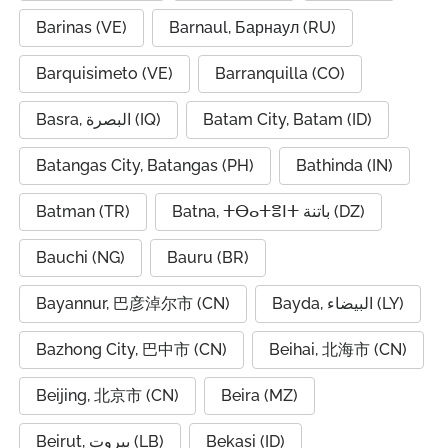
Barinas (VE)
Barnaul, Барнаул (RU)
Barquisimeto (VE)
Barranquilla (CO)
Basra, البصرة (IQ)
Batam City, Batam (ID)
Batangas City, Batangas (PH)
Bathinda (IN)
Batman (TR)
Batna, ⵜⴱⴰⵜⴻⵏⵜ باتنة (DZ)
Bauchi (NG)
Bauru (BR)
Bayannur, 巴彦淖尔市 (CN)
Bayda, البيضاء (LY)
Bazhong City, 巴中市 (CN)
Beihai, 北海市 (CN)
Beijing, 北京市 (CN)
Beira (MZ)
Beirut, بيروت (LB)
Bekasi (ID)