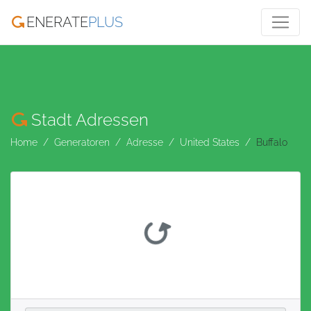
ENERATE
PLUS
Stadt Adressen
Home
Generatoren
Adresse
United States
Buffalo