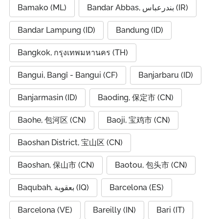
Bamako (ML)
Bandar Abbas, بندرعباس (IR)
Bandar Lampung (ID)
Bandung (ID)
Bangkok, กรุงเทพมหานคร (TH)
Bangui, Bangî - Bangui (CF)
Banjarbaru (ID)
Banjarmasin (ID)
Baoding, 保定市 (CN)
Baohe, 包河区 (CN)
Baoji, 宝鸡市 (CN)
Baoshan District, 宝山区 (CN)
Baoshan, 保山市 (CN)
Baotou, 包头市 (CN)
Baqubah, بعقوبة (IQ)
Barcelona (ES)
Barcelona (VE)
Bareilly (IN)
Bari (IT)