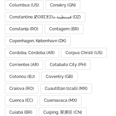
Columbus (US)
Conakry (GN)
Constantine, ⵇⵙⴻⵎⵟⵉⵏⴰ قسنطينة (DZ)
Constanța (RO)
Contagem (BR)
Copenhagen, København (DK)
Cordoba, Córdoba (AR)
Corpus Christi (US)
Corrientes (AR)
Cotabato City (PH)
Cotonou (BJ)
Coventry (GB)
Craiova (RO)
Cuautitlán Izcalli (MX)
Cuenca (EC)
Cuernavaca (MX)
Cuiabá (BR)
Cuiping, 翠屏区 (CN)