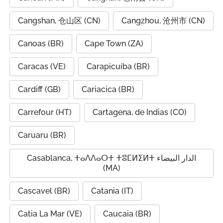
Cangshan, 仓山区 (CN)
Cangzhou, 沧州市 (CN)
Canoas (BR)
Cape Town (ZA)
Caracas (VE)
Carapicuíba (BR)
Cardiff (GB)
Cariacica (BR)
Carrefour (HT)
Cartagena, de Indias (CO)
Caruaru (BR)
Casablanca, ⵜⴰⴷⴷⴰⵔⵜ ⵜⵓⵎⵍⵉⵍⵜ الدار البيضاء
(MA)
Cascavel (BR)
Catania (IT)
Catia La Mar (VE)
Caucaia (BR)