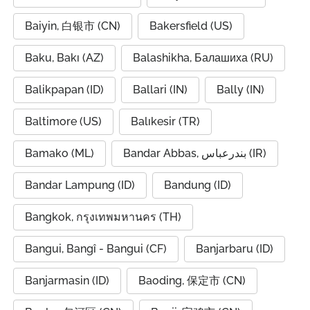
Baiyin, 白银市 (CN)
Bakersfield (US)
Baku, Bakı (AZ)
Balashikha, Балашиха (RU)
Balikpapan (ID)
Ballari (IN)
Bally (IN)
Baltimore (US)
Balıkesir (TR)
Bamako (ML)
Bandar Abbas, بندرعباس (IR)
Bandar Lampung (ID)
Bandung (ID)
Bangkok, กรุงเทพมหานคร (TH)
Bangui, Bangî - Bangui (CF)
Banjarbaru (ID)
Banjarmasin (ID)
Baoding, 保定市 (CN)