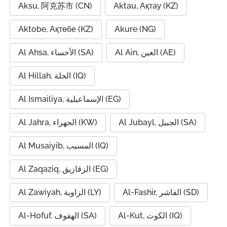
Aksu, 阿克苏市 (CN)
Aktau, Ақтау (KZ)
Aktobe, Ақтөбе (KZ)
Akure (NG)
Al Ain, العين (AE)
Al Ahsa, الأحساء (SA)
Al Hillah, الحلة (IQ)
Al Ismailiya, الإسماعيلية (EG)
Al Jubayl, الجبيل (SA)
Al Jahra, الجهراء (KW)
Al Musaiyib, المسيب (IQ)
Al Zaqaziq, الزقازيق (EG)
Al-Fashir, الفاشر (SD)
Al Zawiyah, الزاوية (LY)
Al-Kut, الكوت (IQ)
Al-Hofuf, الهفوف (SA)