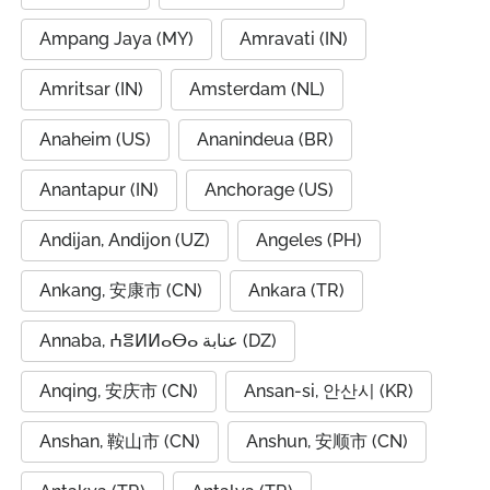
Ampang Jaya (MY)
Amravati (IN)
Amritsar (IN)
Amsterdam (NL)
Anaheim (US)
Ananindeua (BR)
Anantapur (IN)
Anchorage (US)
Andijan, Andijon (UZ)
Angeles (PH)
Ankang, 安康市 (CN)
Ankara (TR)
Annaba, ⵄⴻⵍⵍⴰⴱⴰ عنابة (DZ)
Anqing, 安庆市 (CN)
Ansan-si, 안산시 (KR)
Anshan, 鞍山市 (CN)
Anshun, 安顺市 (CN)