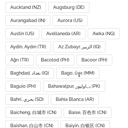
Auckland (NZ)
Augsburg (DE)
Aurangabad (IN)
Aurora (US)
Austin (US)
Avellaneda (AR)
Awka (NG)
Aydin, Aydın (TR)
Az Zubayr, الزبير (IQ)
Ağrı (TR)
Bacolod (PH)
Bacoor (PH)
Baghdad, بغداد (IQ)
Bago, ပဲခူး (MM)
Baguio (PH)
Bahawalpur, بہاولپور (PK)
Bahri, بحري (SD)
Bahía Blanca (AR)
Baicheng, 白城市 (CN)
Baise, 百色市 (CN)
Baishan, 白山市 (CN)
Baiyin, 白银区 (CN)