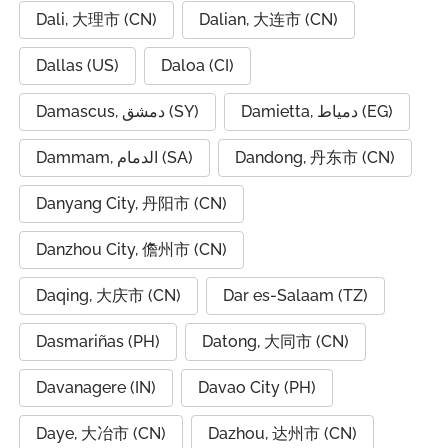
Dali, 大理市 (CN)
Dalian, 大连市 (CN)
Dallas (US)
Daloa (CI)
Damietta, دمياط (EG)
Damascus, دمشق (SY)
Dammam, الدمام (SA)
Dandong, 丹东市 (CN)
Danyang City, 丹阳市 (CN)
Danzhou City, 儋州市 (CN)
Daqing, 大庆市 (CN)
Dar es-Salaam (TZ)
Dasmariñas (PH)
Datong, 大同市 (CN)
Davanagere (IN)
Davao City (PH)
Daye, 大冶市 (CN)
Dazhou, 达州市 (CN)