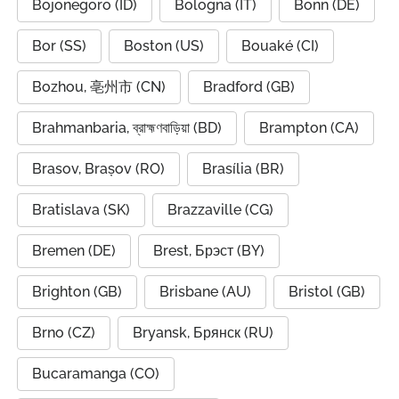
Bojonegoro (ID)
Bologna (IT)
Bonn (DE)
Bor (SS)
Boston (US)
Bouaké (CI)
Bozhou, 亳州市 (CN)
Bradford (GB)
Brahmanbaria, ব্রাহ্মণবাড়িয়া (BD)
Brampton (CA)
Brasov, Brașov (RO)
Brasília (BR)
Bratislava (SK)
Brazzaville (CG)
Bremen (DE)
Brest, Брэст (BY)
Brighton (GB)
Brisbane (AU)
Bristol (GB)
Brno (CZ)
Bryansk, Брянск (RU)
Bucaramanga (CO)