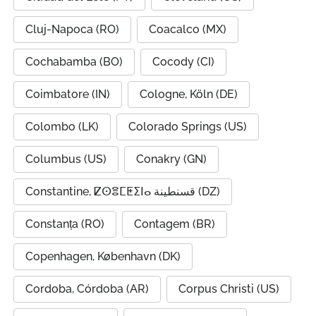
Cluj-Napoca (RO)
Coacalco (MX)
Cochabamba (BO)
Cocody (CI)
Coimbatore (IN)
Cologne, Köln (DE)
Colombo (LK)
Colorado Springs (US)
Columbus (US)
Conakry (GN)
Constantine, ⵇⵙⴻⵎⵟⵉⵏⴰ قسنطينة (DZ)
Constanța (RO)
Contagem (BR)
Copenhagen, København (DK)
Cordoba, Córdoba (AR)
Corpus Christi (US)