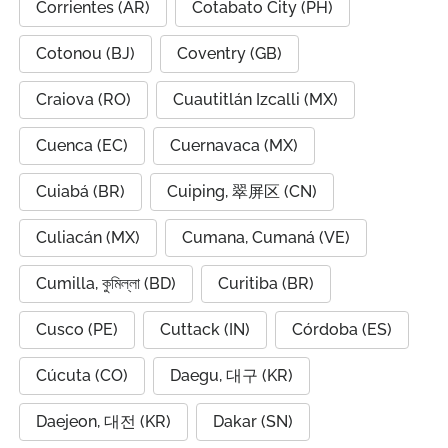
Corrientes (AR)
Cotabato City (PH)
Cotonou (BJ)
Coventry (GB)
Craiova (RO)
Cuautitlán Izcalli (MX)
Cuenca (EC)
Cuernavaca (MX)
Cuiabá (BR)
Cuiping, 翠屏区 (CN)
Culiacán (MX)
Cumana, Cumaná (VE)
Cumilla, কুমিল্লা (BD)
Curitiba (BR)
Cusco (PE)
Cuttack (IN)
Córdoba (ES)
Cúcuta (CO)
Daegu, 대구 (KR)
Daejeon, 대전 (KR)
Dakar (SN)