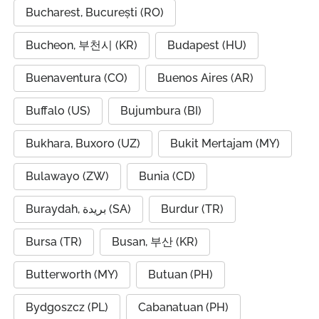
Bucharest, București (RO)
Bucheon, 부천시 (KR)
Budapest (HU)
Buenaventura (CO)
Buenos Aires (AR)
Buffalo (US)
Bujumbura (BI)
Bukhara, Buxoro (UZ)
Bukit Mertajam (MY)
Bulawayo (ZW)
Bunia (CD)
Buraydah, بريدة (SA)
Burdur (TR)
Bursa (TR)
Busan, 부산 (KR)
Butterworth (MY)
Butuan (PH)
Bydgoszcz (PL)
Cabanatuan (PH)