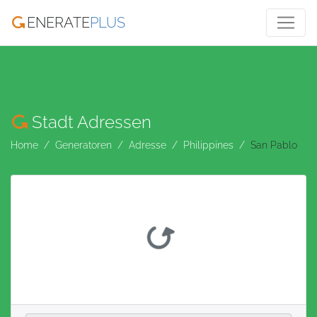
ENERATE
PLUS
Stadt Adressen
Home
Generatoren
Adresse
Philippines
San Pablo