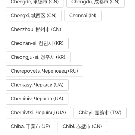
Chengde, 承德市 (CN)
Chengdu, 成都市 (CN)
Chengxi, 城西区 (CN)
Chennai (IN)
Chenzhou, 郴州市 (CN)
Cheonan-si, 천안시 (KR)
Cheongju-si, 청주시 (KR)
Cherepovets, Череповец (RU)
Cherkasy, Черкаси (UA)
Chernihiv, Чернігів (UA)
Chernivtsi, Чернівці (UA)
Chiayi, 嘉義市 (TW)
Chiba, 千葉市 (JP)
Chibi, 赤壁市 (CN)