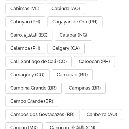
Cabimas (VE)
Cabinda (AO)
Cabuyao (PH)
Cagayan de Oro (PH)
Cairo, القاهرة (EG)
Calabar (NG)
Calamba (PH)
Calgary (CA)
Cali, Santiago de Cali (CO)
Caloocan (PH)
Camagüey (CU)
Camaçari (BR)
Campina Grande (BR)
Campinas (BR)
Campo Grande (BR)
Campos dos Goytacazes (BR)
Canberra (AU)
Cancún (MX)
Cangnan, 苍南县 (CN)