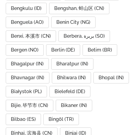
Bengkulu (ID)
Bengshan, 蚌山区 (CN)
Benguela (AO)
Benin City (NG)
Benxi, 本溪市 (CN)
Berbera, بربرة (SO)
Bergen (NO)
Berlin (DE)
Betim (BR)
Bhagalpur (IN)
Bharatpur (IN)
Bhavnagar (IN)
Bhilwara (IN)
Bhopal (IN)
Białystok (PL)
Bielefeld (DE)
Bijie, 毕节市 (CN)
Bikaner (IN)
Bilbao (ES)
Bingöl (TR)
Binhai, 滨海县 (CN)
Binjai (ID)