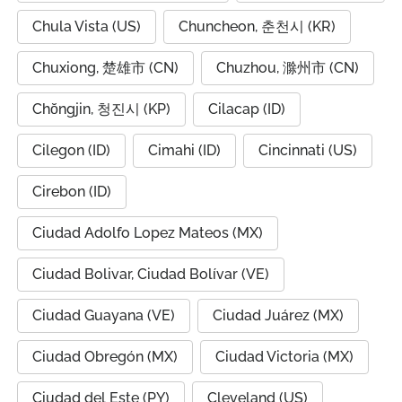
Chula Vista (US)
Chuncheon, 춘천시 (KR)
Chuxiong, 楚雄市 (CN)
Chuzhou, 滁州市 (CN)
Chŏngjin, 청진시 (KP)
Cilacap (ID)
Cilegon (ID)
Cimahi (ID)
Cincinnati (US)
Cirebon (ID)
Ciudad Adolfo Lopez Mateos (MX)
Ciudad Bolivar, Ciudad Bolívar (VE)
Ciudad Guayana (VE)
Ciudad Juárez (MX)
Ciudad Obregón (MX)
Ciudad Victoria (MX)
Ciudad del Este (PY)
Cleveland (US)