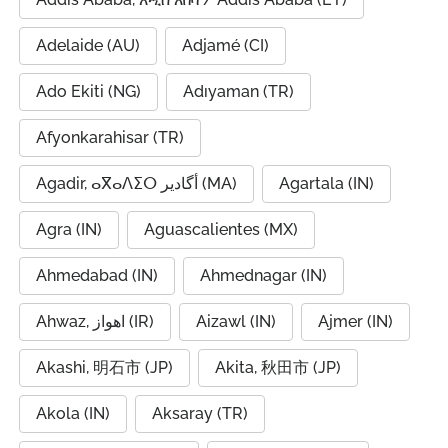
Adelaide (AU)
Adjamé (CI)
Ado Ekiti (NG)
Adıyaman (TR)
Afyonkarahisar (TR)
Agadir, ⴰⴳⴰⴷⵉⵔ أگادیر (MA)
Agartala (IN)
Agra (IN)
Aguascalientes (MX)
Ahmedabad (IN)
Ahmednagar (IN)
Ahwaz, اهواز (IR)
Aizawl (IN)
Ajmer (IN)
Akashi, 明石市 (JP)
Akita, 秋田市 (JP)
Akola (IN)
Aksaray (TR)