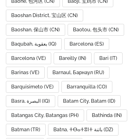
Baohe, 包河区 (CN)
Baoji, 宝鸡市 (CN)
Baoshan District, 宝山区 (CN)
Baoshan, 保山市 (CN)
Baotou, 包头市 (CN)
Baqubah, بعقوبة (IQ)
Barcelona (ES)
Barcelona (VE)
Bareilly (IN)
Bari (IT)
Barinas (VE)
Barnaul, Барнаул (RU)
Barquisimeto (VE)
Barranquilla (CO)
Basra, البصرة (IQ)
Batam City, Batam (ID)
Batangas City, Batangas (PH)
Bathinda (IN)
Batman (TR)
Batna, ⵜⴱⴰⵜⴻⵏⵜ باتنة (DZ)