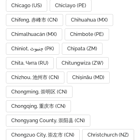
Chicago (US)
Chiclayo (PE)
Chifeng, 赤峰市 (CN)
Chihuahua (MX)
Chimalhuacán (MX)
Chimbote (PE)
Chiniot, چنیوٹ (PK)
Chipata (ZM)
Chita, Чита (RU)
Chitungwiza (ZW)
Chizhou, 池州市 (CN)
Chișinău (MD)
Chongming, 崇明区 (CN)
Chongqing, 重庆市 (CN)
Chongyang County, 崇阳县 (CN)
Chongzuo City, 崇左市 (CN)
Christchurch (NZ)