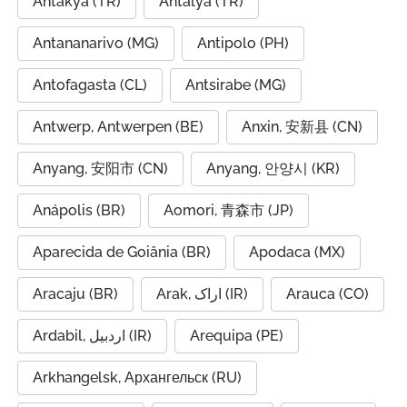
Antakya (TR)
Antalya (TR)
Antananarivo (MG)
Antipolo (PH)
Antofagasta (CL)
Antsirabe (MG)
Antwerp, Antwerpen (BE)
Anxin, 安新县 (CN)
Anyang, 安阳市 (CN)
Anyang, 안양시 (KR)
Anápolis (BR)
Aomori, 青森市 (JP)
Aparecida de Goiânia (BR)
Apodaca (MX)
Aracaju (BR)
Arak, اراک (IR)
Arauca (CO)
Ardabil, اردبیل (IR)
Arequipa (PE)
Arkhangelsk, Архангельск (RU)