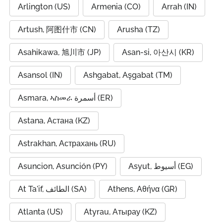
Arlington (US)
Armenia (CO)
Arrah (IN)
Artush, 阿图什市 (CN)
Arusha (TZ)
Asahikawa, 旭川市 (JP)
Asan-si, 아산시 (KR)
Asansol (IN)
Ashgabat, Aşgabat (TM)
Asmara, ኣስመራ أسمرة (ER)
Astana, Астана (KZ)
Astrakhan, Астрахань (RU)
Asuncion, Asunción (PY)
Asyut, أسيوط (EG)
At Ta'if, الطائف (SA)
Athens, Αθήνα (GR)
Atlanta (US)
Atyrau, Атырау (KZ)