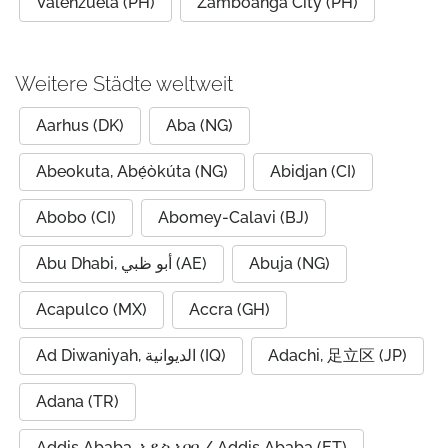
Valenzuela (PH)
Zamboanga City (PH)
Weitere Städte weltweit
Aarhus (DK)
Aba (NG)
Abeokuta, Abẹ́òkúta (NG)
Abidjan (CI)
Abobo (CI)
Abomey-Calavi (BJ)
Abu Dhabi, أبو ظبي (AE)
Abuja (NG)
Acapulco (MX)
Accra (GH)
Ad Diwaniyah, الديوانية (IQ)
Adachi, 足立区 (JP)
Adana (TR)
Addis Ababa, አዲስ አበባ / Addis Ababa (ET)