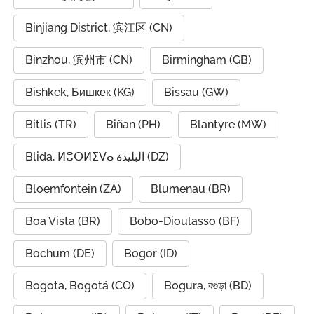
Binjiang District, 滨江区 (CN)
Binzhou, 滨州市 (CN)
Birmingham (GB)
Bishkek, Бишкек (KG)
Bissau (GW)
Bitlis (TR)
Biñan (PH)
Blantyre (MW)
Blida, ⵍⴻⴱⵍⵉⴸⴰ البليدة (DZ)
Bloemfontein (ZA)
Blumenau (BR)
Boa Vista (BR)
Bobo-Dioulasso (BF)
Bochum (DE)
Bogor (ID)
Bogota, Bogotá (CO)
Bogura, বগুড়া (BD)