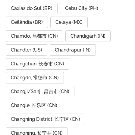
Caxias do Sul (BR)
Cebu City (PH)
Ceilândia (BR)
Celaya (MX)
Chamdo, 昌都市 (CN)
Chandigarh (IN)
Chandler (US)
Chandrapur (IN)
Changchun, 长春市 (CN)
Changde, 常德市 (CN)
Changji/Sanji, 昌吉市 (CN)
Changle, 长乐区 (CN)
Changning District, 长宁区 (CN)
Changning, 长宁县 (CN)