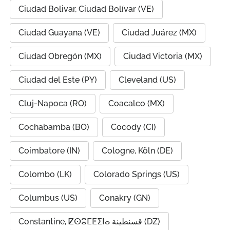
Ciudad Bolivar, Ciudad Bolívar (VE)
Ciudad Guayana (VE)
Ciudad Juárez (MX)
Ciudad Obregón (MX)
Ciudad Victoria (MX)
Ciudad del Este (PY)
Cleveland (US)
Cluj-Napoca (RO)
Coacalco (MX)
Cochabamba (BO)
Cocody (CI)
Coimbatore (IN)
Cologne, Köln (DE)
Colombo (LK)
Colorado Springs (US)
Columbus (US)
Conakry (GN)
Constantine, ⵇⵙⴻⵎⵟⵉⵏⴰ قسنطينة (DZ)