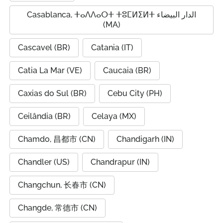
Casablanca, ⵜⴰⴷⴷⴰⵔⵜ ⵜⵓⵎⵍⵉⵍⵜ الدار البيضاء
(MA)
Cascavel (BR)
Catania (IT)
Catia La Mar (VE)
Caucaia (BR)
Caxias do Sul (BR)
Cebu City (PH)
Ceilândia (BR)
Celaya (MX)
Chamdo, 昌都市 (CN)
Chandigarh (IN)
Chandler (US)
Chandrapur (IN)
Changchun, 长春市 (CN)
Changde, 常德市 (CN)