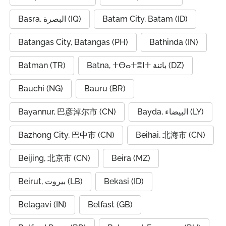
Basra, البصرة (IQ)
Batam City, Batam (ID)
Batangas City, Batangas (PH)
Bathinda (IN)
Batman (TR)
Batna, ⵜⴱⴰⵜⴻⵏⵜ باتنة (DZ)
Bauchi (NG)
Bauru (BR)
Bayannur, 巴彦淖尔市 (CN)
Bayda, البيضاء (LY)
Bazhong City, 巴中市 (CN)
Beihai, 北海市 (CN)
Beijing, 北京市 (CN)
Beira (MZ)
Beirut, بيروت (LB)
Bekasi (ID)
Belagavi (IN)
Belfast (GB)