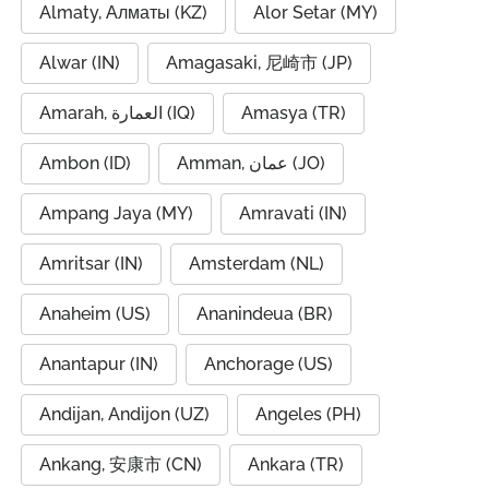
Almaty, Алматы (KZ)
Alor Setar (MY)
Alwar (IN)
Amagasaki, 尼崎市 (JP)
Amarah, العمارة (IQ)
Amasya (TR)
Ambon (ID)
Amman, عمان (JO)
Ampang Jaya (MY)
Amravati (IN)
Amritsar (IN)
Amsterdam (NL)
Anaheim (US)
Ananindeua (BR)
Anantapur (IN)
Anchorage (US)
Andijan, Andijon (UZ)
Angeles (PH)
Ankang, 安康市 (CN)
Ankara (TR)