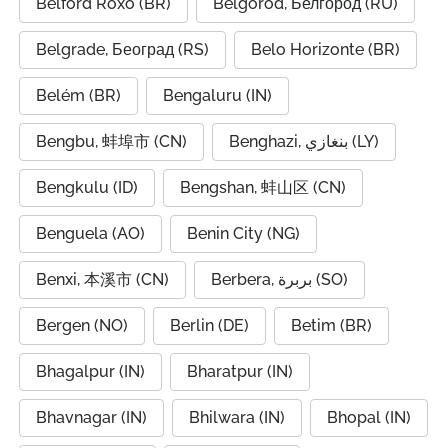
Belford Roxo (BR)
Belgorod, Белгород (RU)
Belgrade, Београд (RS)
Belo Horizonte (BR)
Belém (BR)
Bengaluru (IN)
Bengbu, 蚌埠市 (CN)
Benghazi, بنغازي (LY)
Bengkulu (ID)
Bengshan, 蚌山区 (CN)
Benguela (AO)
Benin City (NG)
Benxi, 本溪市 (CN)
Berbera, بربرة (SO)
Bergen (NO)
Berlin (DE)
Betim (BR)
Bhagalpur (IN)
Bharatpur (IN)
Bhavnagar (IN)
Bhilwara (IN)
Bhopal (IN)