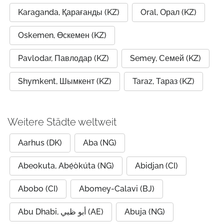
Karaganda, Қарағанды (KZ)
Oral, Орал (KZ)
Oskemen, Өскемен (KZ)
Pavlodar, Павлодар (KZ)
Semey, Семей (KZ)
Shymkent, Шымкент (KZ)
Taraz, Тараз (KZ)
Weitere Städte weltweit
Aarhus (DK)
Aba (NG)
Abeokuta, Abẹ́òkúta (NG)
Abidjan (CI)
Abobo (CI)
Abomey-Calavi (BJ)
Abu Dhabi, أبو ظبي (AE)
Abuja (NG)