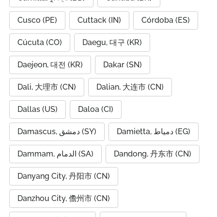
Cusco (PE)
Cuttack (IN)
Córdoba (ES)
Cúcuta (CO)
Daegu, 대구 (KR)
Daejeon, 대전 (KR)
Dakar (SN)
Dali, 大理市 (CN)
Dalian, 大连市 (CN)
Dallas (US)
Daloa (CI)
Damietta, دمياط (EG)
Damascus, دمشق (SY)
Dammam, الدمام (SA)
Dandong, 丹东市 (CN)
Danyang City, 丹阳市 (CN)
Danzhou City, 儋州市 (CN)