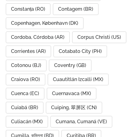
Constanța (RO)
Contagem (BR)
Copenhagen, København (DK)
Cordoba, Córdoba (AR)
Corpus Christi (US)
Corrientes (AR)
Cotabato City (PH)
Cotonou (BJ)
Coventry (GB)
Craiova (RO)
Cuautitlán Izcalli (MX)
Cuenca (EC)
Cuernavaca (MX)
Cuiabá (BR)
Cuiping, 翠屏区 (CN)
Culiacán (MX)
Cumana, Cumaná (VE)
Cumilla, কুমিল্লা (BD)
Curitiba (BR)