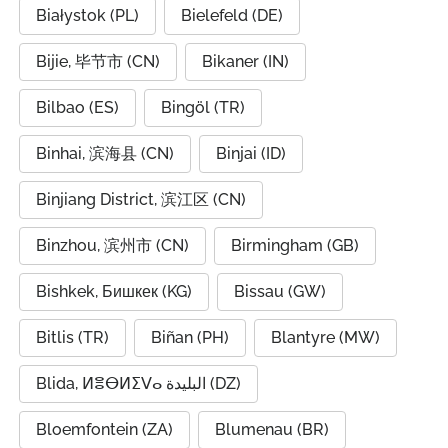
Białystok (PL)
Bielefeld (DE)
Bijie, 毕节市 (CN)
Bikaner (IN)
Bilbao (ES)
Bingöl (TR)
Binhai, 滨海县 (CN)
Binjai (ID)
Binjiang District, 滨江区 (CN)
Binzhou, 滨州市 (CN)
Birmingham (GB)
Bishkek, Бишкек (KG)
Bissau (GW)
Bitlis (TR)
Biñan (PH)
Blantyre (MW)
Blida, ⵍⴻⴱⵍⵉⴸⴰ البليدة (DZ)
Bloemfontein (ZA)
Blumenau (BR)