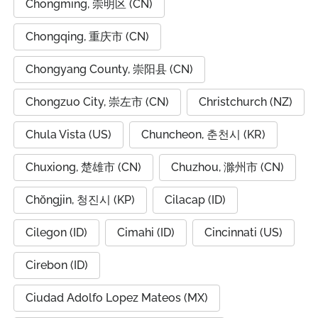
Chongming, 崇明区 (CN)
Chongqing, 重庆市 (CN)
Chongyang County, 崇阳县 (CN)
Chongzuo City, 崇左市 (CN)
Christchurch (NZ)
Chula Vista (US)
Chuncheon, 춘천시 (KR)
Chuxiong, 楚雄市 (CN)
Chuzhou, 滁州市 (CN)
Chŏngjin, 청진시 (KP)
Cilacap (ID)
Cilegon (ID)
Cimahi (ID)
Cincinnati (US)
Cirebon (ID)
Ciudad Adolfo Lopez Mateos (MX)