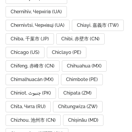
Chernihiv, Чернігів (UA)
Chernivtsi, Чернівці (UA)
Chiayi, 嘉義市 (TW)
Chiba, 千葉市 (JP)
Chibi, 赤壁市 (CN)
Chicago (US)
Chiclayo (PE)
Chifeng, 赤峰市 (CN)
Chihuahua (MX)
Chimalhuacán (MX)
Chimbote (PE)
Chiniot, چنیوٹ (PK)
Chipata (ZM)
Chita, Чита (RU)
Chitungwiza (ZW)
Chizhou, 池州市 (CN)
Chișinău (MD)