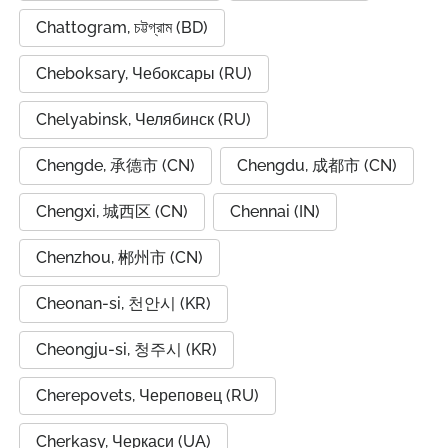
Chattogram, চট্টগ্রাম (BD)
Cheboksary, Чебоксары (RU)
Chelyabinsk, Челябинск (RU)
Chengde, 承德市 (CN)
Chengdu, 成都市 (CN)
Chengxi, 城西区 (CN)
Chennai (IN)
Chenzhou, 郴州市 (CN)
Cheonan-si, 천안시 (KR)
Cheongju-si, 청주시 (KR)
Cherepovets, Череповец (RU)
Cherkasy, Черкаси (UA)