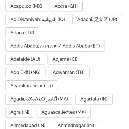
Acapulco (MX)
Accra (GH)
Ad Diwaniyah, الديوانية (IQ)
Adachi, 足立区 (JP)
Adana (TR)
Addis Ababa, አዲስ አበባ / Addis Ababa (ET)
Adelaide (AU)
Adjamé (CI)
Ado Ekiti (NG)
Adıyaman (TR)
Afyonkarahisar (TR)
Agadir, ⴰⴳⴰⴷⵉⵔ أگادیر (MA)
Agartala (IN)
Agra (IN)
Aguascalientes (MX)
Ahmedabad (IN)
Ahmednagar (IN)