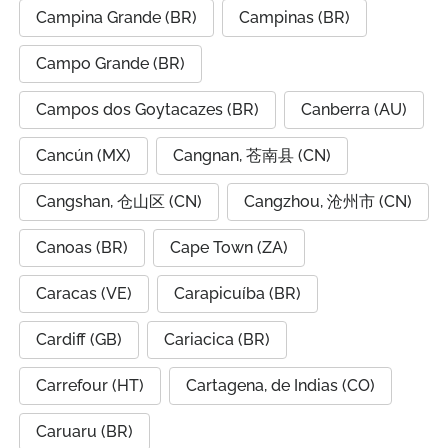
Campina Grande (BR)
Campinas (BR)
Campo Grande (BR)
Campos dos Goytacazes (BR)
Canberra (AU)
Cancún (MX)
Cangnan, 苍南县 (CN)
Cangshan, 仓山区 (CN)
Cangzhou, 沧州市 (CN)
Canoas (BR)
Cape Town (ZA)
Caracas (VE)
Carapicuíba (BR)
Cardiff (GB)
Cariacica (BR)
Carrefour (HT)
Cartagena, de Indias (CO)
Caruaru (BR)