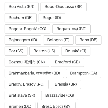
Boa Vista (BR)
Bobo-Dioulasso (BF)
Bochum (DE)
Bogor (ID)
Bogota, Bogotá (CO)
Bogura, বগুড়া (BD)
Bojonegoro (ID)
Bologna (IT)
Bonn (DE)
Bor (SS)
Boston (US)
Bouaké (CI)
Bozhou, 亳州市 (CN)
Bradford (GB)
Brahmanbaria, ব্রাহ্মণবাড়িয়া (BD)
Brampton (CA)
Brasov, Brașov (RO)
Brasília (BR)
Bratislava (SK)
Brazzaville (CG)
Bremen (DE)
Brest, Брэст (BY)