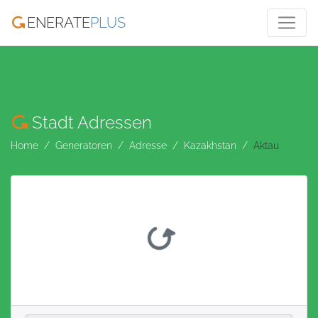
ENERATE
PLUS
Stadt Adressen
Home
Generatoren
Adresse
Kazakhstan
Aktau