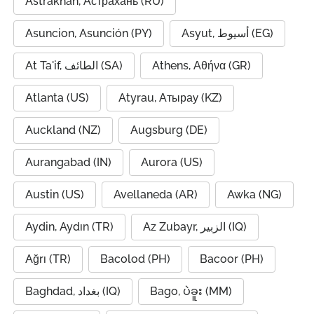
Astrakhan, Астрахань (RU)
Asuncion, Asunción (PY)
Asyut, أسيوط (EG)
At Ta'if, الطائف (SA)
Athens, Αθήνα (GR)
Atlanta (US)
Atyrau, Атырау (KZ)
Auckland (NZ)
Augsburg (DE)
Aurangabad (IN)
Aurora (US)
Austin (US)
Avellaneda (AR)
Awka (NG)
Aydin, Aydın (TR)
Az Zubayr, الزبير (IQ)
Ağrı (TR)
Bacolod (PH)
Bacoor (PH)
Baghdad, بغداد (IQ)
Bago, ပဲခူး (MM)