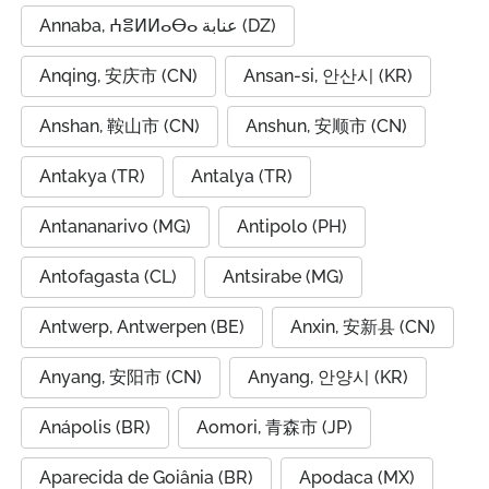
Annaba, ⵄⴻⵍⵍⴰⴱⴰ عنابة (DZ)
Anqing, 安庆市 (CN)
Ansan-si, 안산시 (KR)
Anshan, 鞍山市 (CN)
Anshun, 安顺市 (CN)
Antakya (TR)
Antalya (TR)
Antananarivo (MG)
Antipolo (PH)
Antofagasta (CL)
Antsirabe (MG)
Antwerp, Antwerpen (BE)
Anxin, 安新县 (CN)
Anyang, 安阳市 (CN)
Anyang, 안양시 (KR)
Anápolis (BR)
Aomori, 青森市 (JP)
Aparecida de Goiânia (BR)
Apodaca (MX)