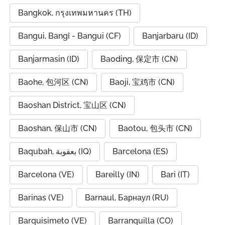
Bangkok, กรุงเทพมหานคร (TH)
Bangui, Bangî - Bangui (CF)
Banjarbaru (ID)
Banjarmasin (ID)
Baoding, 保定市 (CN)
Baohe, 包河区 (CN)
Baoji, 宝鸡市 (CN)
Baoshan District, 宝山区 (CN)
Baoshan, 保山市 (CN)
Baotou, 包头市 (CN)
Baqubah, بعقوبة (IQ)
Barcelona (ES)
Barcelona (VE)
Bareilly (IN)
Bari (IT)
Barinas (VE)
Barnaul, Барнаул (RU)
Barquisimeto (VE)
Barranquilla (CO)