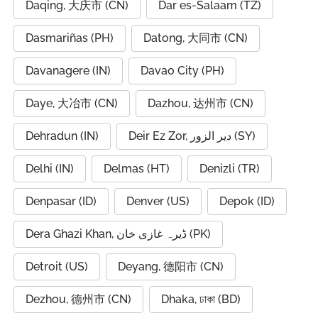
Daqing, 大庆市 (CN)
Dar es-Salaam (TZ)
Dasmariñas (PH)
Datong, 大同市 (CN)
Davanagere (IN)
Davao City (PH)
Daye, 大冶市 (CN)
Dazhou, 达州市 (CN)
Dehradun (IN)
Deir Ez Zor, دير الزور (SY)
Delhi (IN)
Delmas (HT)
Denizli (TR)
Denpasar (ID)
Denver (US)
Depok (ID)
Dera Ghazi Khan, ڈیرہ غازی خان (PK)
Detroit (US)
Deyang, 德阳市 (CN)
Dezhou, 德州市 (CN)
Dhaka, ঢাকা (BD)