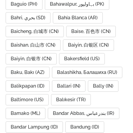
Baguio (PH)
Bahawalpur, بہاولپور (PK)
Bahri, بحري (SD)
Bahía Blanca (AR)
Baicheng, 白城市 (CN)
Baise, 百色市 (CN)
Baishan, 白山市 (CN)
Baiyin, 白银区 (CN)
Baiyin, 白银市 (CN)
Bakersfield (US)
Baku, Bakı (AZ)
Balashikha, Балашиха (RU)
Balikpapan (ID)
Ballari (IN)
Bally (IN)
Baltimore (US)
Balıkesir (TR)
Bamako (ML)
Bandar Abbas, بندرعباس (IR)
Bandar Lampung (ID)
Bandung (ID)