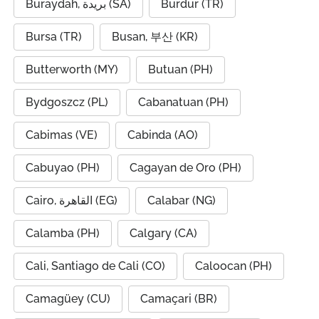
Buraydah, بريدة (SA)
Burdur (TR)
Bursa (TR)
Busan, 부산 (KR)
Butterworth (MY)
Butuan (PH)
Bydgoszcz (PL)
Cabanatuan (PH)
Cabimas (VE)
Cabinda (AO)
Cabuyao (PH)
Cagayan de Oro (PH)
Cairo, القاهرة (EG)
Calabar (NG)
Calamba (PH)
Calgary (CA)
Cali, Santiago de Cali (CO)
Caloocan (PH)
Camagüey (CU)
Camaçari (BR)