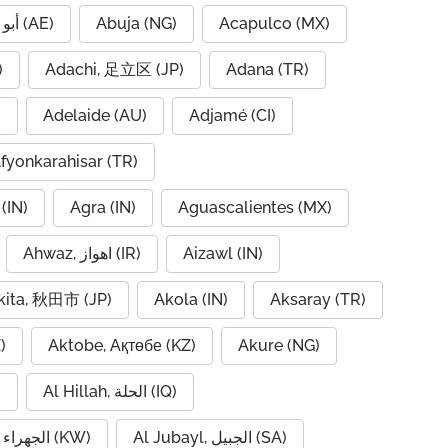
Abu Dhabi, أبو ظبي (AE)
Abuja (NG)
Acapulco (MX)
IQ)
Adachi, 足立区 (JP)
Adana (TR)
)
Adelaide (AU)
Adjamé (CI)
fyonkarahisar (TR)
(IN)
Agra (IN)
Aguascalientes (MX)
Ahwaz, اهواز (IR)
Aizawl (IN)
kita, 秋田市 (JP)
Akola (IN)
Aksaray (TR)
)
Aktobe, Ақтөбе (KZ)
Akure (NG)
Al Hillah, الحلة (IQ)
)
Al Jubayl, الجبيل (SA)
Al Jahra, الجهراء (KW)