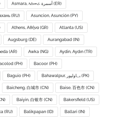
)
Asmara, ኣስመራ أسمرة (ER)
ахань (RU)
Asuncion, Asunción (PY)
A)
Athens, Αθήνα (GR)
Atlanta (US)
Augsburg (DE)
Aurangabad (IN)
neda (AR)
Awka (NG)
Aydin, Aydın (TR)
acolod (PH)
Bacoor (PH)
Baguio (PH)
Bahawalpur, بہاولپور (PK)
Baicheng, 白城市 (CN)
Baise, 百色市 (CN)
CN)
Baiyin, 白银市 (CN)
Bakersfield (US)
ха (RU)
Balikpapan (ID)
Ballari (IN)