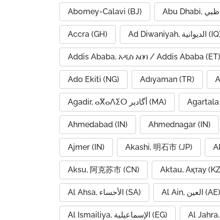
Abomey-Calavi (BJ)
Accra (GH)
Ad Diwaniyah, الديوانية (
Addis Ababa, አዲስ አበባ / Addis Ababa (ET
Ado Ekiti (NG)
Adıyaman (TR)
A
Agadir, ⴰⴳⴰⴷⵉⵔ أگادیر (MA)
Agartala 
Ahmedabad (IN)
Ahmednagar (IN)
Ajmer (IN)
Akashi, 明石市 (JP)
A
Aksu, 阿克苏市 (CN)
Aktau, Ақтау (KZ
Al Ain, العين (AE
Al Ahsa, الأحساء (SA)
Al Ismailiya, الإسماعيلية (EG)