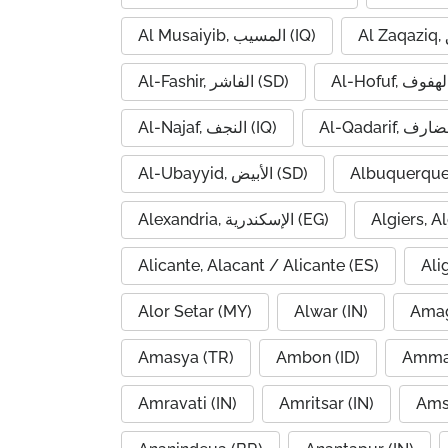
Al Musaiyib, المسيب (IQ)
Al-Fashir, الفاشر (SD)
Al-Najaf, النجف (IQ)
Al-Ubayyid, الأبيض (SD)
Albuquerque
Alexandria, الإسكندرية (EG)
Alicante, Alacant / Alicante (ES)
Ali
Alor Setar (MY)
Alwar (IN)
Amag
Amasya (TR)
Ambon (ID)
Amravati (IN)
Amritsar (IN)
Ams