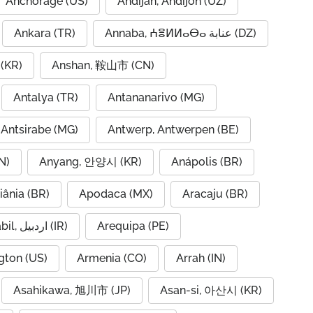
Anchorage (US)
Andijan, Andijon (UZ)
Ankara (TR)
Annaba, ⵄⴻⵍⵍⴰⴱⴰ عنابة (DZ)
(KR)
Anshan, 鞍山市 (CN)
Antalya (TR)
Antananarivo (MG)
Antsirabe (MG)
Antwerp, Antwerpen (BE)
N)
Anyang, 안양시 (KR)
Anápolis (BR)
iânia (BR)
Apodaca (MX)
Aracaju (BR)
Ardabil, اردبیل (IR)
Arequipa (PE)
gton (US)
Armenia (CO)
Arrah (IN)
Asahikawa, 旭川市 (JP)
Asan-si, 아산시 (KR)