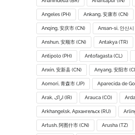
Ananindeua (BR)
Anantapur (IN)
Angeles (PH)
Ankang, 安康市 (CN)
Anqing, 安庆市 (CN)
Ansan-si, 안산시 
Anshun, 安顺市 (CN)
Antakya (TR)
Antipolo (PH)
Antofagasta (CL)
Anxin, 安新县 (CN)
Anyang, 安阳市 (C
Aomori, 青森市 (JP)
Aparecida de Go
Arak, اراک (IR)
Arauca (CO)
Arkhangelsk, Архангельск (RU)
Arlin
Artush, 阿图什市 (CN)
Arusha (TZ)