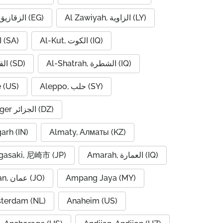
Al Zawiyah, الزاوية (LY)
Al Zaqaziq, الزقازيق (EG)
Al-Kut, الكوت (IQ)
Al-Hofuf, الهفوف (SA)
Al-Shatrah, الشطرة (IQ)
Al-Qadarif, القضارف (SD)
 (US)
Aleppo, حلب (SY)
Algiers, Alger الجزائر (DZ)
garh (IN)
Almaty, Алматы (KZ)
asaki, 尼崎市 (JP)
Amarah, العمارة (IQ)
Amman, عمان (JO)
Ampang Jaya (MY)
terdam (NL)
Anaheim (US)