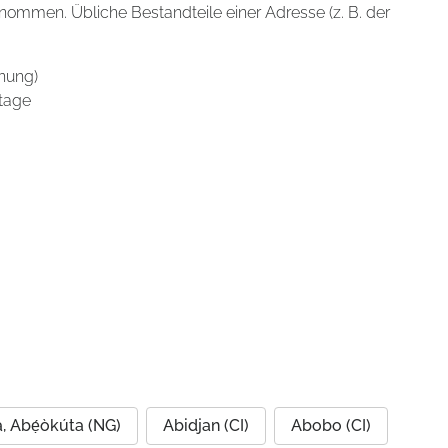
enommen. Übliche Bestandteile einer Adresse (z. B. der
nung)
tage
, Abẹ́òkúta (NG)
Abidjan (CI)
Abobo (CI)