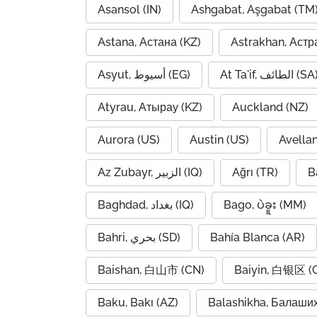
Asansol (IN)
Ashgabat, Aşgabat (TM
Astana, Астана (KZ)
Astrakhan, Астр
At Ta'if, الطائف (S
Asyut, أسيوط (EG)
Atyrau, Атырау (KZ)
Auckland (NZ)
Aurora (US)
Austin (US)
Avella
Az Zubayr, الزبير (IQ)
Ağrı (TR)
B
Baghdad, بغداد (IQ)
Bago, ပဲခူး (MM)
Bahri, بحري (SD)
Bahía Blanca (AR)
Baishan, 白山市 (CN)
Baiyin, 白银区 (
Baku, Bakı (AZ)
Balashikha, Балаши