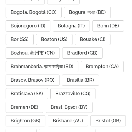
Bogota, Bogotá (CO)
Bogura, বগুড়া (BD)
Bojonegoro (ID)
Bologna (IT)
Bonn (DE)
Bor (SS)
Boston (US)
Bouaké (CI)
Bozhou, 亳州市 (CN)
Bradford (GB)
Brahmanbaria, ব্রাহ্মণবাড়িয়া (BD)
Brampton (CA)
Brasov, Brașov (RO)
Brasília (BR)
Bratislava (SK)
Brazzaville (CG)
Bremen (DE)
Brest, Брэст (BY)
Brighton (GB)
Brisbane (AU)
Bristol (GB)