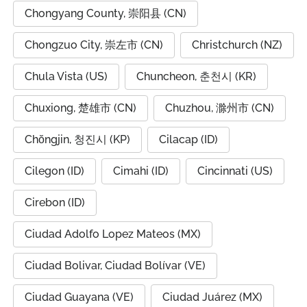
Chongyang County, 崇阳县 (CN)
Chongzuo City, 崇左市 (CN)
Christchurch (NZ)
Chula Vista (US)
Chuncheon, 춘천시 (KR)
Chuxiong, 楚雄市 (CN)
Chuzhou, 滁州市 (CN)
Chŏngjin, 청진시 (KP)
Cilacap (ID)
Cilegon (ID)
Cimahi (ID)
Cincinnati (US)
Cirebon (ID)
Ciudad Adolfo Lopez Mateos (MX)
Ciudad Bolivar, Ciudad Bolívar (VE)
Ciudad Guayana (VE)
Ciudad Juárez (MX)