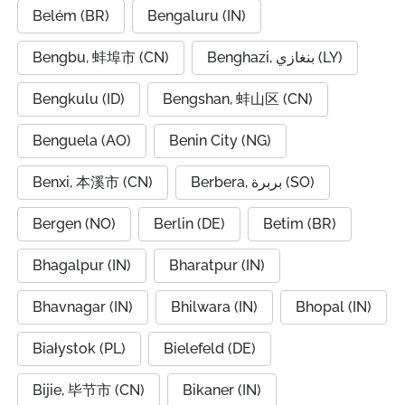
Belém (BR)
Bengaluru (IN)
Bengbu, 蚌埠市 (CN)
Benghazi, بنغازي (LY)
Bengkulu (ID)
Bengshan, 蚌山区 (CN)
Benguela (AO)
Benin City (NG)
Benxi, 本溪市 (CN)
Berbera, بربرة (SO)
Bergen (NO)
Berlin (DE)
Betim (BR)
Bhagalpur (IN)
Bharatpur (IN)
Bhavnagar (IN)
Bhilwara (IN)
Bhopal (IN)
Białystok (PL)
Bielefeld (DE)
Bijie, 毕节市 (CN)
Bikaner (IN)