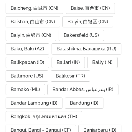
Baicheng, 白城市 (CN)
Baise, 百色市 (CN)
Baishan, 白山市 (CN)
Baiyin, 白银区 (CN)
Baiyin, 白银市 (CN)
Bakersfield (US)
Baku, Bakı (AZ)
Balashikha, Балашиха (RU)
Balikpapan (ID)
Ballari (IN)
Bally (IN)
Baltimore (US)
Balıkesir (TR)
Bamako (ML)
Bandar Abbas, بندرعباس (IR)
Bandar Lampung (ID)
Bandung (ID)
Bangkok, กรุงเทพมหานคร (TH)
Bangui, Bangî - Bangui (CF)
Banjarbaru (ID)