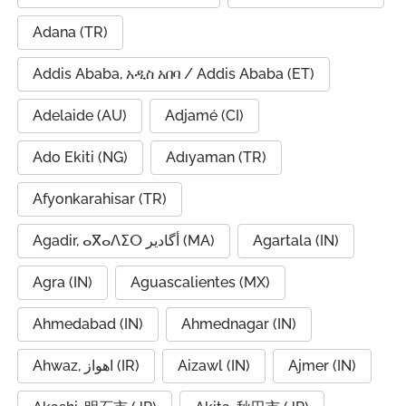
Adana (TR)
Addis Ababa, አዲስ አበባ / Addis Ababa (ET)
Adelaide (AU)
Adjamé (CI)
Ado Ekiti (NG)
Adıyaman (TR)
Afyonkarahisar (TR)
Agadir, ⴰⴳⴰⴷⵉⵔ أگادیر (MA)
Agartala (IN)
Agra (IN)
Aguascalientes (MX)
Ahmedabad (IN)
Ahmednagar (IN)
Ahwaz, اهواز (IR)
Aizawl (IN)
Ajmer (IN)