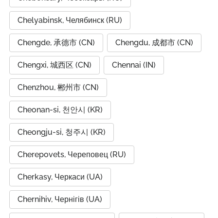
Chelyabinsk, Челябинск (RU)
Chengde, 承德市 (CN)
Chengdu, 成都市 (CN)
Chengxi, 城西区 (CN)
Chennai (IN)
Chenzhou, 郴州市 (CN)
Cheonan-si, 천안시 (KR)
Cheongju-si, 청주시 (KR)
Cherepovets, Череповец (RU)
Cherkasy, Черкаси (UA)
Chernihiv, Чернігів (UA)