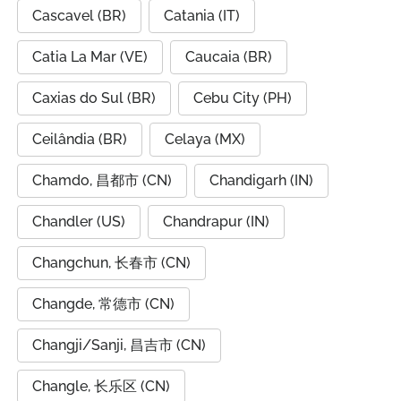
Cascavel (BR)
Catania (IT)
Catia La Mar (VE)
Caucaia (BR)
Caxias do Sul (BR)
Cebu City (PH)
Ceilândia (BR)
Celaya (MX)
Chamdo, 昌都市 (CN)
Chandigarh (IN)
Chandler (US)
Chandrapur (IN)
Changchun, 长春市 (CN)
Changde, 常德市 (CN)
Changji/Sanji, 昌吉市 (CN)
Changle, 长乐区 (CN)