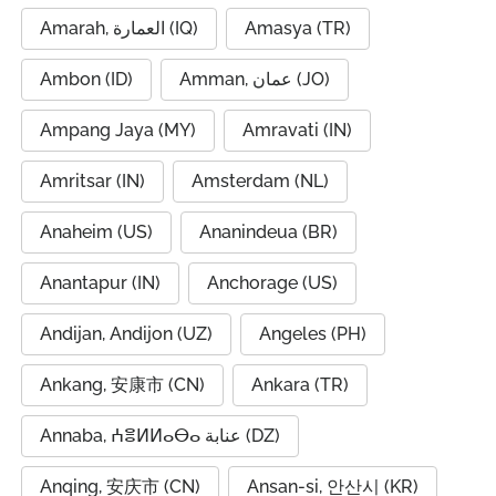
Amarah, العمارة (IQ)
Amasya (TR)
Ambon (ID)
Amman, عمان (JO)
Ampang Jaya (MY)
Amravati (IN)
Amritsar (IN)
Amsterdam (NL)
Anaheim (US)
Ananindeua (BR)
Anantapur (IN)
Anchorage (US)
Andijan, Andijon (UZ)
Angeles (PH)
Ankang, 安康市 (CN)
Ankara (TR)
Annaba, ⵄⴻⵍⵍⴰⴱⴰ عنابة (DZ)
Anqing, 安庆市 (CN)
Ansan-si, 안산시 (KR)