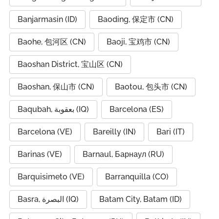
Banjarmasin (ID)
Baoding, 保定市 (CN)
Baohe, 包河区 (CN)
Baoji, 宝鸡市 (CN)
Baoshan District, 宝山区 (CN)
Baoshan, 保山市 (CN)
Baotou, 包头市 (CN)
Baqubah, بعقوبة (IQ)
Barcelona (ES)
Barcelona (VE)
Bareilly (IN)
Bari (IT)
Barinas (VE)
Barnaul, Барнаул (RU)
Barquisimeto (VE)
Barranquilla (CO)
Basra, البصرة (IQ)
Batam City, Batam (ID)