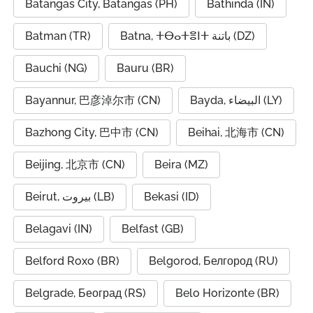
Batangas City, Batangas (PH)
Bathinda (IN)
Batman (TR)
Batna, ⵜⴱⴰⵜⴻⵏⵜ باتنة (DZ)
Bauchi (NG)
Bauru (BR)
Bayannur, 巴彦淖尔市 (CN)
Bayda, البيضاء (LY)
Bazhong City, 巴中市 (CN)
Beihai, 北海市 (CN)
Beijing, 北京市 (CN)
Beira (MZ)
Beirut, بيروت (LB)
Bekasi (ID)
Belagavi (IN)
Belfast (GB)
Belford Roxo (BR)
Belgorod, Белгород (RU)
Belgrade, Београд (RS)
Belo Horizonte (BR)