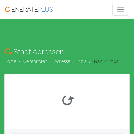
ENERATE
PLUS
Stadt Adressen
Home
Generatoren
Adresse
India
Navi Mumbai