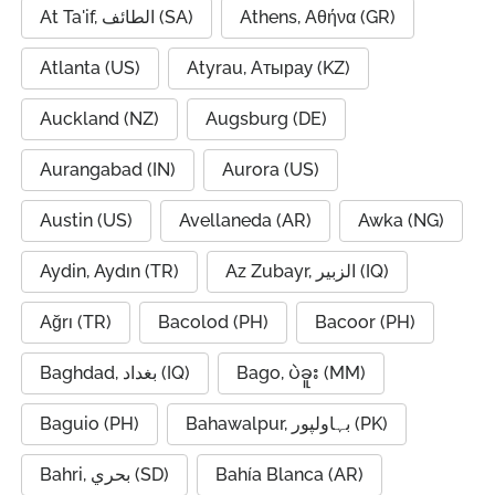
At Ta'if, الطائف (SA)
Athens, Αθήνα (GR)
Atlanta (US)
Atyrau, Атырау (KZ)
Auckland (NZ)
Augsburg (DE)
Aurangabad (IN)
Aurora (US)
Austin (US)
Avellaneda (AR)
Awka (NG)
Aydin, Aydın (TR)
Az Zubayr, الزبير (IQ)
Ağrı (TR)
Bacolod (PH)
Bacoor (PH)
Baghdad, بغداد (IQ)
Bago, ပဲခူး (MM)
Baguio (PH)
Bahawalpur, بہاولپور (PK)
Bahri, بحري (SD)
Bahía Blanca (AR)