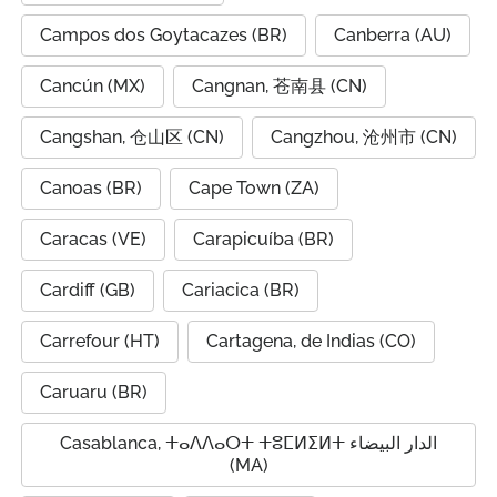
Campos dos Goytacazes (BR)
Canberra (AU)
Cancún (MX)
Cangnan, 苍南县 (CN)
Cangshan, 仓山区 (CN)
Cangzhou, 沧州市 (CN)
Canoas (BR)
Cape Town (ZA)
Caracas (VE)
Carapicuíba (BR)
Cardiff (GB)
Cariacica (BR)
Carrefour (HT)
Cartagena, de Indias (CO)
Caruaru (BR)
Casablanca, ⵜⴰⴷⴷⴰⵔⵜ ⵜⵓⵎⵍⵉⵍⵜ الدار البيضاء
(MA)