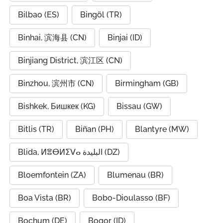
Bilbao (ES)
Bingöl (TR)
Binhai, 滨海县 (CN)
Binjai (ID)
Binjiang District, 滨江区 (CN)
Binzhou, 滨州市 (CN)
Birmingham (GB)
Bishkek, Бишкек (KG)
Bissau (GW)
Bitlis (TR)
Biñan (PH)
Blantyre (MW)
Blida, ⵍⴻⴱⵍⵉⴸⴰ البليدة (DZ)
Bloemfontein (ZA)
Blumenau (BR)
Boa Vista (BR)
Bobo-Dioulasso (BF)
Bochum (DE)
Bogor (ID)