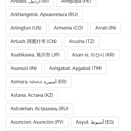
Ardabil, اردبیل (IR)
Arequipa (PE)
Arkhangelsk, Архангельск (RU)
Arlington (US)
Armenia (CO)
Arrah (IN)
Artush, 阿图什市 (CN)
Arusha (TZ)
Asahikawa, 旭川市 (JP)
Asan-si, 아산시 (KR)
Asansol (IN)
Ashgabat, Aşgabat (TM)
Asmara, ኣስመራ أسمرة (ER)
Astana, Астана (KZ)
Astrakhan, Астрахань (RU)
Asuncion, Asunción (PY)
Asyut, أسيوط (EG)