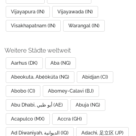
Vijayapura (IN)
Vijayawada (IN)
Visakhapatnam (IN)
Warangal (IN)
Weitere Städte weltweit
Aarhus (DK)
Aba (NG)
Abeokuta, Abẹ́òkúta (NG)
Abidjan (CI)
Abobo (CI)
Abomey-Calavi (BJ)
Abu Dhabi, أبو ظبي (AE)
Abuja (NG)
Acapulco (MX)
Accra (GH)
Ad Diwaniyah, الديوانية (IQ)
Adachi, 足立区 (JP)