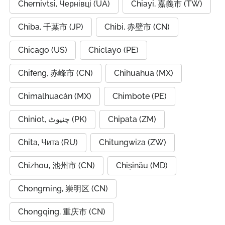
Chernivtsi, Чернівці (UA)
Chiayi, 嘉義市 (TW)
Chiba, 千葉市 (JP)
Chibi, 赤壁市 (CN)
Chicago (US)
Chiclayo (PE)
Chifeng, 赤峰市 (CN)
Chihuahua (MX)
Chimalhuacán (MX)
Chimbote (PE)
Chiniot, چنیوٹ (PK)
Chipata (ZM)
Chita, Чита (RU)
Chitungwiza (ZW)
Chizhou, 池州市 (CN)
Chișinău (MD)
Chongming, 崇明区 (CN)
Chongqing, 重庆市 (CN)