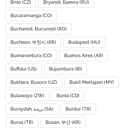
Brno (CZ)
Bryansk, Брянск (RU)
Bucaramanga (CO)
Bucharest, București (RO)
Bucheon, 부천시 (KR)
Budapest (HU)
Buenaventura (CO)
Buenos Aires (AR)
Buffalo (US)
Bujumbura (BI)
Bukhara, Buxoro (UZ)
Bukit Mertajam (MY)
Bulawayo (ZW)
Bunia (CD)
Buraydah, بريدة (SA)
Burdur (TR)
Bursa (TR)
Busan, 부산 (KR)