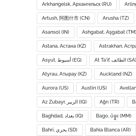
Arkhangelsk, Архангельск (RU)
Arlin
Artush, 阿图什市 (CN)
Arusha (TZ)
Asansol (IN)
Ashgabat, Aşgabat (TM
Astana, Астана (KZ)
Astrakhan, Астр
At Ta'if, الطائف (S
Asyut, أسيوط (EG)
Atyrau, Атырау (KZ)
Auckland (NZ)
Aurora (US)
Austin (US)
Avella
Az Zubayr, الزبير (IQ)
Ağrı (TR)
B
Baghdad, بغداد (IQ)
Bago, ပဲခူး (MM)
Bahri, بحري (SD)
Bahía Blanca (AR)