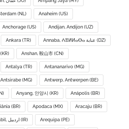
Amman, عمان (JO)
Ampang Jaya (MY)
terdam (NL)
Anaheim (US)
Anchorage (US)
Andijan, Andijon (UZ)
Ankara (TR)
Annaba, ⵄⴻⵍⵍⴰⴱⴰ عنابة (DZ)
(KR)
Anshan, 鞍山市 (CN)
Antalya (TR)
Antananarivo (MG)
Antsirabe (MG)
Antwerp, Antwerpen (BE)
N)
Anyang, 안양시 (KR)
Anápolis (BR)
iânia (BR)
Apodaca (MX)
Aracaju (BR)
Ardabil, اردبیل (IR)
Arequipa (PE)