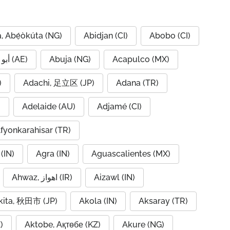
, Abẹ́òkúta (NG)
Abidjan (CI)
Abobo (CI)
Abu Dhabi, أبو ظبي (AE)
Abuja (NG)
Acapulco (MX)
IQ)
Adachi, 足立区 (JP)
Adana (TR)
)
Adelaide (AU)
Adjamé (CI)
fyonkarahisar (TR)
(IN)
Agra (IN)
Aguascalientes (MX)
Ahwaz, اهواز (IR)
Aizawl (IN)
kita, 秋田市 (JP)
Akola (IN)
Aksaray (TR)
)
Aktobe, Ақтөбе (KZ)
Akure (NG)