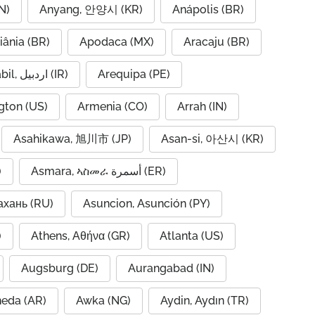
N)
Anyang, 안양시 (KR)
Anápolis (BR)
iânia (BR)
Apodaca (MX)
Aracaju (BR)
Ardabil, اردبیل (IR)
Arequipa (PE)
gton (US)
Armenia (CO)
Arrah (IN)
Asahikawa, 旭川市 (JP)
Asan-si, 아산시 (KR)
)
Asmara, ኣስመራ أسمرة (ER)
ахань (RU)
Asuncion, Asunción (PY)
A)
Athens, Αθήνα (GR)
Atlanta (US)
Augsburg (DE)
Aurangabad (IN)
neda (AR)
Awka (NG)
Aydin, Aydın (TR)