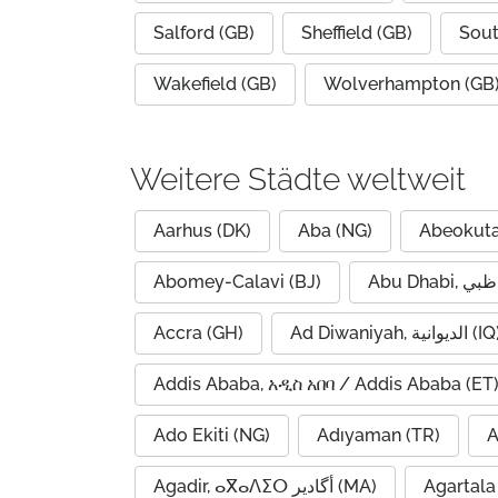
Salford (GB)
Sheffield (GB)
Sout
Wakefield (GB)
Wolverhampton (GB
Weitere Städte weltweit
Aarhus (DK)
Aba (NG)
Abeokuta
Abomey-Calavi (BJ)
Accra (GH)
Ad Diwaniyah, الديوانية (
Addis Ababa, አዲስ አበባ / Addis Ababa (ET
Ado Ekiti (NG)
Adıyaman (TR)
A
Agadir, ⴰⴳⴰⴷⵉⵔ أگادیر (MA)
Agartala 