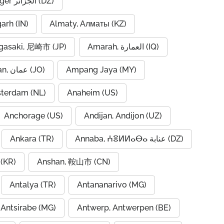
Algiers, Alger الجزائر (DZ)
garh (IN)
Almaty, Алматы (KZ)
asaki, 尼崎市 (JP)
Amarah, العمارة (IQ)
Amman, عمان (JO)
Ampang Jaya (MY)
terdam (NL)
Anaheim (US)
Anchorage (US)
Andijan, Andijon (UZ)
Ankara (TR)
Annaba, ⵄⴻⵍⵍⴰⴱⴰ عنابة (DZ)
(KR)
Anshan, 鞍山市 (CN)
Antalya (TR)
Antananarivo (MG)
Antsirabe (MG)
Antwerp, Antwerpen (BE)