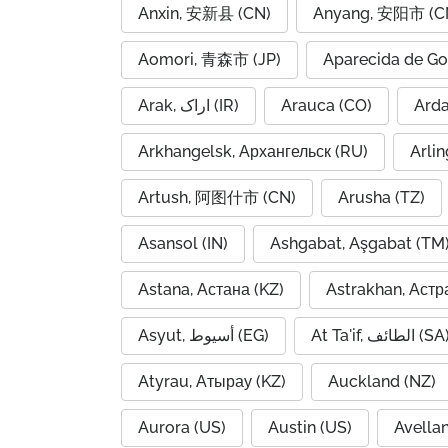
Anxin, 安新县 (CN)
Anyang, 安阳市 (C
Aomori, 青森市 (JP)
Aparecida de Go
Arak, اراک (IR)
Arauca (CO)
Arkhangelsk, Архангельск (RU)
Arlin
Artush, 阿图什市 (CN)
Arusha (TZ)
Asansol (IN)
Ashgabat, Aşgabat (TM
Astana, Астана (KZ)
Astrakhan, Астр
At Ta'if, الطائف (S
Asyut, أسيوط (EG)
Atyrau, Атырау (KZ)
Auckland (NZ)
Aurora (US)
Austin (US)
Avella