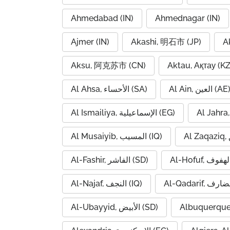
Ahmedabad (IN)
Ahmednagar (IN)
Ajmer (IN)
Akashi, 明石市 (JP)
A
Aksu, 阿克苏市 (CN)
Aktau, Ақтау (KZ
Al Ain, العين (AE
Al Ahsa, الأحساء (SA)
Al Ismailiya, الإسماعيلية (EG)
Al Musaiyib, المسيب (IQ)
Al-Fashir, الفاشر (SD)
Al-Najaf, النجف (IQ)
Al-Ubayyid, الأبيض (SD)
Albuquerque