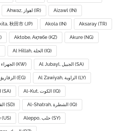
Ahwaz, اهواز (IR)
Aizawl (IN)
kita, 秋田市 (JP)
Akola (IN)
Aksaray (TR)
)
Aktobe, Ақтөбе (KZ)
Akure (NG)
Al Hillah, الحلة (IQ)
)
Al Jubayl, الجبيل (SA)
Al Jahra, الجهراء (KW)
Al Zawiyah, الزاوية (LY)
Al Zaqaziq, الزقازيق (EG)
Al-Kut, الكوت (IQ)
Al-Hofuf, الهفوف (SA)
Al-Shatrah, الشطرة (IQ)
Al-Qadarif, القضارف (SD)
 (US)
Aleppo, حلب (SY)