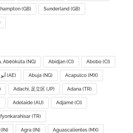
hampton (GB)
Sunderland (GB)
)
, Abẹ́òkúta (NG)
Abidjan (CI)
Abobo (CI)
Abu Dhabi, أبو ظبي (AE)
Abuja (NG)
Acapulco (MX)
IQ)
Adachi, 足立区 (JP)
Adana (TR)
)
Adelaide (AU)
Adjamé (CI)
fyonkarahisar (TR)
(IN)
Agra (IN)
Aguascalientes (MX)