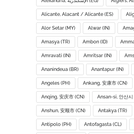
Alexandria, الإسكندرية (EG)
Alicante, Alacant / Alicante (ES)
Ali
Alor Setar (MY)
Alwar (IN)
Amag
Amasya (TR)
Ambon (ID)
Amravati (IN)
Amritsar (IN)
Ams
Ananindeua (BR)
Anantapur (IN)
Angeles (PH)
Ankang, 安康市 (CN)
Anqing, 安庆市 (CN)
Ansan-si, 안산시 
Anshun, 安顺市 (CN)
Antakya (TR)
Antipolo (PH)
Antofagasta (CL)