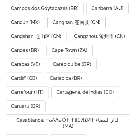
Campos dos Goytacazes (BR)
Canberra (AU)
Cancún (MX)
Cangnan, 苍南县 (CN)
Cangshan, 仓山区 (CN)
Cangzhou, 沧州市 (CN)
Canoas (BR)
Cape Town (ZA)
Caracas (VE)
Carapicuíba (BR)
Cardiff (GB)
Cariacica (BR)
Carrefour (HT)
Cartagena, de Indias (CO)
Caruaru (BR)
Casablanca, ⵜⴰⴷⴷⴰⵔⵜ ⵜⵓⵎⵍⵉⵍⵜ الدار البيضاء
(MA)