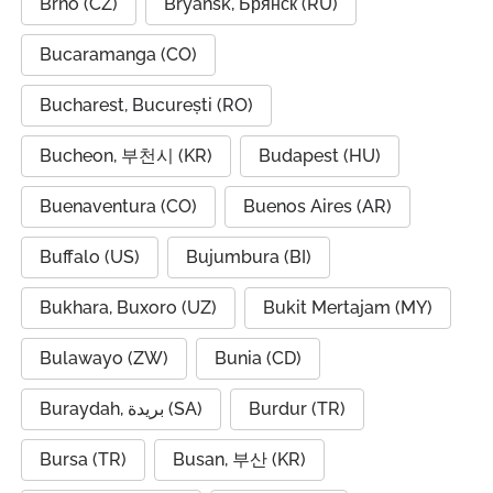
Brno (CZ)
Bryansk, Брянск (RU)
Bucaramanga (CO)
Bucharest, București (RO)
Bucheon, 부천시 (KR)
Budapest (HU)
Buenaventura (CO)
Buenos Aires (AR)
Buffalo (US)
Bujumbura (BI)
Bukhara, Buxoro (UZ)
Bukit Mertajam (MY)
Bulawayo (ZW)
Bunia (CD)
Buraydah, بريدة (SA)
Burdur (TR)
Bursa (TR)
Busan, 부산 (KR)