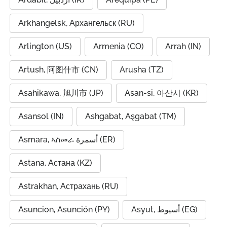
Arkhangelsk, Архангельск (RU)
Arlington (US)
Armenia (CO)
Arrah (IN)
Artush, 阿图什市 (CN)
Arusha (TZ)
Asahikawa, 旭川市 (JP)
Asan-si, 아산시 (KR)
Asansol (IN)
Ashgabat, Aşgabat (TM)
Asmara, ኣስመራ أسمرة (ER)
Astana, Астана (KZ)
Astrakhan, Астрахань (RU)
Asuncion, Asunción (PY)
Asyut, أسيوط (EG)