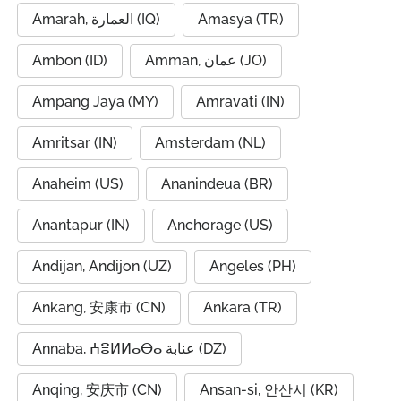
Amarah, العمارة (IQ)
Amasya (TR)
Ambon (ID)
Amman, عمان (JO)
Ampang Jaya (MY)
Amravati (IN)
Amritsar (IN)
Amsterdam (NL)
Anaheim (US)
Ananindeua (BR)
Anantapur (IN)
Anchorage (US)
Andijan, Andijon (UZ)
Angeles (PH)
Ankang, 安康市 (CN)
Ankara (TR)
Annaba, ⵄⴻⵍⵍⴰⴱⴰ عنابة (DZ)
Anqing, 安庆市 (CN)
Ansan-si, 안산시 (KR)