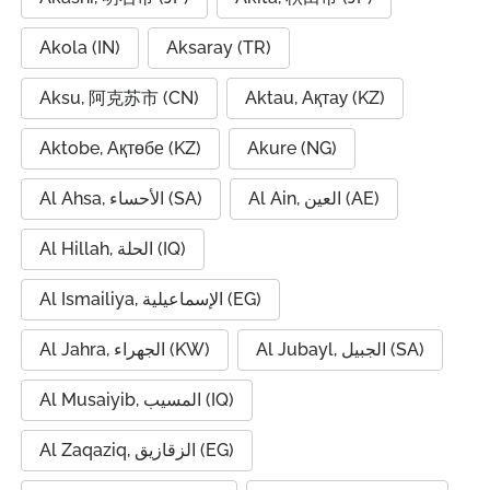
Akola (IN)
Aksaray (TR)
Aksu, 阿克苏市 (CN)
Aktau, Ақтау (KZ)
Aktobe, Ақтөбе (KZ)
Akure (NG)
Al Ain, العين (AE)
Al Ahsa, الأحساء (SA)
Al Hillah, الحلة (IQ)
Al Ismailiya, الإسماعيلية (EG)
Al Jubayl, الجبيل (SA)
Al Jahra, الجهراء (KW)
Al Musaiyib, المسيب (IQ)
Al Zaqaziq, الزقازيق (EG)