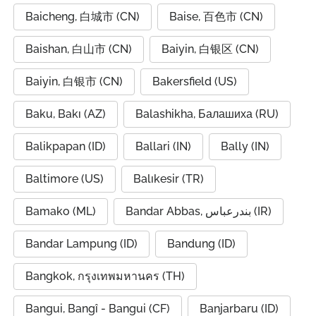
Baicheng, 白城市 (CN)
Baise, 百色市 (CN)
Baishan, 白山市 (CN)
Baiyin, 白银区 (CN)
Baiyin, 白银市 (CN)
Bakersfield (US)
Baku, Bakı (AZ)
Balashikha, Балашиха (RU)
Balikpapan (ID)
Ballari (IN)
Bally (IN)
Baltimore (US)
Balıkesir (TR)
Bamako (ML)
Bandar Abbas, بندرعباس (IR)
Bandar Lampung (ID)
Bandung (ID)
Bangkok, กรุงเทพมหานคร (TH)
Bangui, Bangî - Bangui (CF)
Banjarbaru (ID)