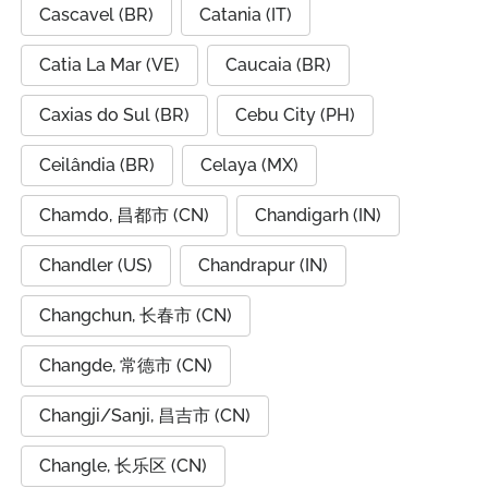
Cascavel (BR)
Catania (IT)
Catia La Mar (VE)
Caucaia (BR)
Caxias do Sul (BR)
Cebu City (PH)
Ceilândia (BR)
Celaya (MX)
Chamdo, 昌都市 (CN)
Chandigarh (IN)
Chandler (US)
Chandrapur (IN)
Changchun, 长春市 (CN)
Changde, 常德市 (CN)
Changji/Sanji, 昌吉市 (CN)
Changle, 长乐区 (CN)