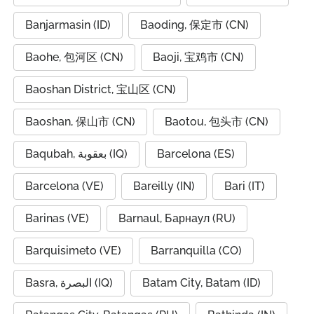
Banjarmasin (ID)
Baoding, 保定市 (CN)
Baohe, 包河区 (CN)
Baoji, 宝鸡市 (CN)
Baoshan District, 宝山区 (CN)
Baoshan, 保山市 (CN)
Baotou, 包头市 (CN)
Baqubah, بعقوبة (IQ)
Barcelona (ES)
Barcelona (VE)
Bareilly (IN)
Bari (IT)
Barinas (VE)
Barnaul, Барнаул (RU)
Barquisimeto (VE)
Barranquilla (CO)
Basra, البصرة (IQ)
Batam City, Batam (ID)