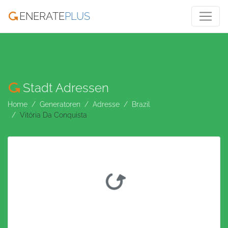
ENERATE
PLUS
Stadt Adressen
Home
Generatoren
Adresse
Brazil
Vitória Da Conquista