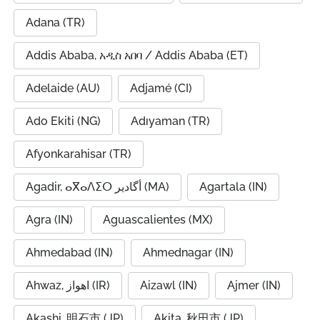
Adana (TR)
Addis Ababa, አዲስ አበባ / Addis Ababa (ET)
Adelaide (AU)
Adjamé (CI)
Ado Ekiti (NG)
Adıyaman (TR)
Afyonkarahisar (TR)
Agadir, ⴰⴳⴰⴷⵉⵔ أگادیر (MA)
Agartala (IN)
Agra (IN)
Aguascalientes (MX)
Ahmedabad (IN)
Ahmednagar (IN)
Ahwaz, اهواز (IR)
Aizawl (IN)
Ajmer (IN)
Akashi, 明石市 (JP)
Akita, 秋田市 (JP)