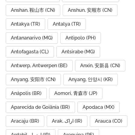
Anshan, 鞍山市 (CN)
Anshun, 安顺市 (CN)
Antakya (TR)
Antalya (TR)
Antananarivo (MG)
Antipolo (PH)
Antofagasta (CL)
Antsirabe (MG)
Antwerp, Antwerpen (BE)
Anxin, 安新县 (CN)
Anyang, 安阳市 (CN)
Anyang, 안양시 (KR)
Anápolis (BR)
Aomori, 青森市 (JP)
Aparecida de Goiânia (BR)
Apodaca (MX)
Aracaju (BR)
Arak, اراک (IR)
Arauca (CO)
Ardabil, اردبیل (IR)
Arequipa (PE)