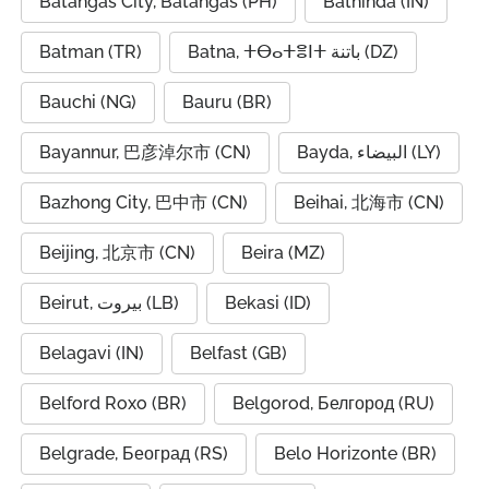
Batangas City, Batangas (PH)
Bathinda (IN)
Batman (TR)
Batna, ⵜⴱⴰⵜⴻⵏⵜ باتنة (DZ)
Bauchi (NG)
Bauru (BR)
Bayannur, 巴彦淖尔市 (CN)
Bayda, البيضاء (LY)
Bazhong City, 巴中市 (CN)
Beihai, 北海市 (CN)
Beijing, 北京市 (CN)
Beira (MZ)
Beirut, بيروت (LB)
Bekasi (ID)
Belagavi (IN)
Belfast (GB)
Belford Roxo (BR)
Belgorod, Белгород (RU)
Belgrade, Београд (RS)
Belo Horizonte (BR)