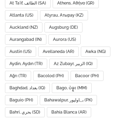
At Ta'if, الطائف (SA)
Athens, Αθήνα (GR)
Atlanta (US)
Atyrau, Атырау (KZ)
Auckland (NZ)
Augsburg (DE)
Aurangabad (IN)
Aurora (US)
Austin (US)
Avellaneda (AR)
Awka (NG)
Aydin, Aydın (TR)
Az Zubayr, الزبير (IQ)
Ağrı (TR)
Bacolod (PH)
Bacoor (PH)
Baghdad, بغداد (IQ)
Bago, ပဲခူး (MM)
Baguio (PH)
Bahawalpur, بہاولپور (PK)
Bahri, بحري (SD)
Bahía Blanca (AR)