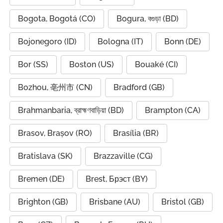
Bogota, Bogotá (CO)
Bogura, বগুড়া (BD)
Bojonegoro (ID)
Bologna (IT)
Bonn (DE)
Bor (SS)
Boston (US)
Bouaké (CI)
Bozhou, 亳州市 (CN)
Bradford (GB)
Brahmanbaria, ব্রাহ্মণবাড়িয়া (BD)
Brampton (CA)
Brasov, Brașov (RO)
Brasília (BR)
Bratislava (SK)
Brazzaville (CG)
Bremen (DE)
Brest, Брэст (BY)
Brighton (GB)
Brisbane (AU)
Bristol (GB)