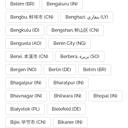
Belém (BR)
Bengaluru (IN)
Bengbu, 蚌埠市 (CN)
Benghazi, بنغازي (LY)
Bengkulu (ID)
Bengshan, 蚌山区 (CN)
Benguela (AO)
Benin City (NG)
Benxi, 本溪市 (CN)
Berbera, بربرة (SO)
Bergen (NO)
Berlin (DE)
Betim (BR)
Bhagalpur (IN)
Bharatpur (IN)
Bhavnagar (IN)
Bhilwara (IN)
Bhopal (IN)
Białystok (PL)
Bielefeld (DE)
Bijie, 毕节市 (CN)
Bikaner (IN)