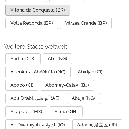
Vitória da Conquista (BR)
Volta Redonda (BR)
Várzea Grande (BR)
Weitere Städte weltweit
Aarhus (DK)
Aba (NG)
Abeokuta, Abẹ́òkúta (NG)
Abidjan (CI)
Abobo (CI)
Abomey-Calavi (BJ)
Abu Dhabi, أبو ظبي (AE)
Abuja (NG)
Acapulco (MX)
Accra (GH)
Ad Diwaniyah, الديوانية (IQ)
Adachi, 足立区 (JP)