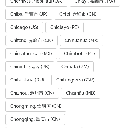
Chernivtsi, Чернівці (UA)
Chiayi, 嘉義市 (TW)
Chiba, 千葉市 (JP)
Chibi, 赤壁市 (CN)
Chicago (US)
Chiclayo (PE)
Chifeng, 赤峰市 (CN)
Chihuahua (MX)
Chimalhuacán (MX)
Chimbote (PE)
Chiniot, چنیوٹ (PK)
Chipata (ZM)
Chita, Чита (RU)
Chitungwiza (ZW)
Chizhou, 池州市 (CN)
Chișinău (MD)
Chongming, 崇明区 (CN)
Chongqing, 重庆市 (CN)