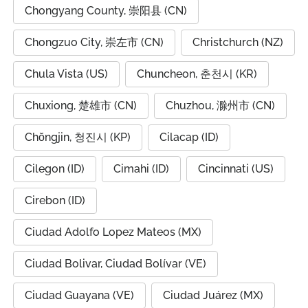
Chongyang County, 崇阳县 (CN)
Chongzuo City, 崇左市 (CN)
Christchurch (NZ)
Chula Vista (US)
Chuncheon, 춘천시 (KR)
Chuxiong, 楚雄市 (CN)
Chuzhou, 滁州市 (CN)
Chŏngjin, 청진시 (KP)
Cilacap (ID)
Cilegon (ID)
Cimahi (ID)
Cincinnati (US)
Cirebon (ID)
Ciudad Adolfo Lopez Mateos (MX)
Ciudad Bolivar, Ciudad Bolívar (VE)
Ciudad Guayana (VE)
Ciudad Juárez (MX)