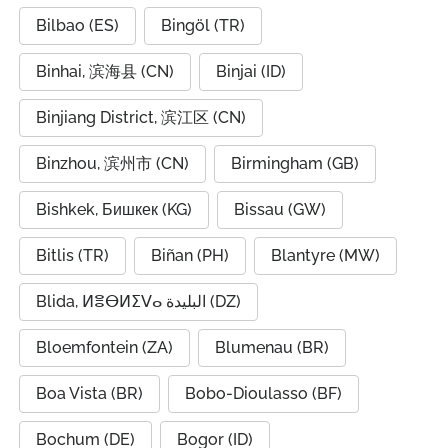
Bilbao (ES)
Bingöl (TR)
Binhai, 滨海县 (CN)
Binjai (ID)
Binjiang District, 滨江区 (CN)
Binzhou, 滨州市 (CN)
Birmingham (GB)
Bishkek, Бишкек (KG)
Bissau (GW)
Bitlis (TR)
Biñan (PH)
Blantyre (MW)
Blida, ⵍⴻⴱⵍⵉⴸⴰ البليدة (DZ)
Bloemfontein (ZA)
Blumenau (BR)
Boa Vista (BR)
Bobo-Dioulasso (BF)
Bochum (DE)
Bogor (ID)