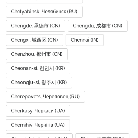
Chelyabinsk, Челябинск (RU)
Chengde, 承德市 (CN)
Chengdu, 成都市 (CN)
Chengxi, 城西区 (CN)
Chennai (IN)
Chenzhou, 郴州市 (CN)
Cheonan-si, 천안시 (KR)
Cheongju-si, 청주시 (KR)
Cherepovets, Череповец (RU)
Cherkasy, Черкаси (UA)
Chernihiv, Чернігів (UA)