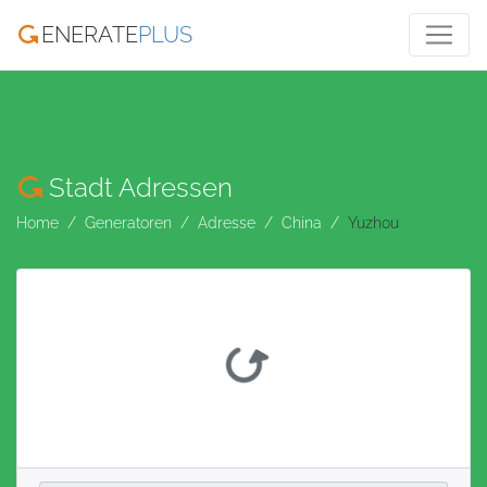
ENERATE
PLUS
Stadt Adressen
Home
Generatoren
Adresse
China
Yuzhou