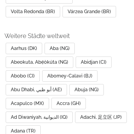
Volta Redonda (BR)
Várzea Grande (BR)
Weitere Städte weltweit
Aarhus (DK)
Aba (NG)
Abeokuta, Abẹ́òkúta (NG)
Abidjan (CI)
Abobo (CI)
Abomey-Calavi (BJ)
Abu Dhabi, أبو ظبي (AE)
Abuja (NG)
Acapulco (MX)
Accra (GH)
Ad Diwaniyah, الديوانية (IQ)
Adachi, 足立区 (JP)
Adana (TR)