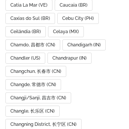
Catia La Mar (VE)
Caucaia (BR)
Caxias do Sul (BR)
Cebu City (PH)
Ceilândia (BR)
Celaya (MX)
Chamdo, 昌都市 (CN)
Chandigarh (IN)
Chandler (US)
Chandrapur (IN)
Changchun, 长春市 (CN)
Changde, 常德市 (CN)
Changji/Sanji, 昌吉市 (CN)
Changle, 长乐区 (CN)
Changning District, 长宁区 (CN)