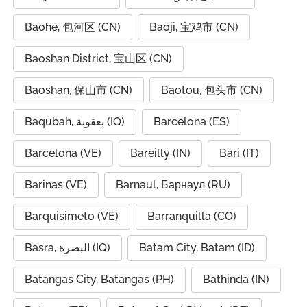
Baohe, 包河区 (CN)
Baoji, 宝鸡市 (CN)
Baoshan District, 宝山区 (CN)
Baoshan, 保山市 (CN)
Baotou, 包头市 (CN)
Baqubah, بعقوبة (IQ)
Barcelona (ES)
Barcelona (VE)
Bareilly (IN)
Bari (IT)
Barinas (VE)
Barnaul, Барнаул (RU)
Barquisimeto (VE)
Barranquilla (CO)
Basra, البصرة (IQ)
Batam City, Batam (ID)
Batangas City, Batangas (PH)
Bathinda (IN)