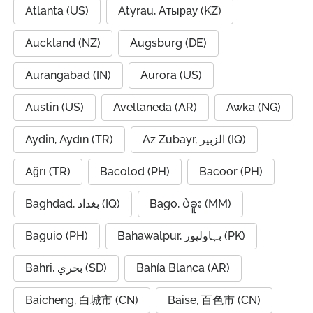
Atlanta (US)
Atyrau, Атырау (KZ)
Auckland (NZ)
Augsburg (DE)
Aurangabad (IN)
Aurora (US)
Austin (US)
Avellaneda (AR)
Awka (NG)
Aydin, Aydın (TR)
Az Zubayr, الزبير (IQ)
Ağrı (TR)
Bacolod (PH)
Bacoor (PH)
Baghdad, بغداد (IQ)
Bago, ပဲခူး (MM)
Baguio (PH)
Bahawalpur, بہاولپور (PK)
Bahri, بحري (SD)
Bahía Blanca (AR)
Baicheng, 白城市 (CN)
Baise, 百色市 (CN)