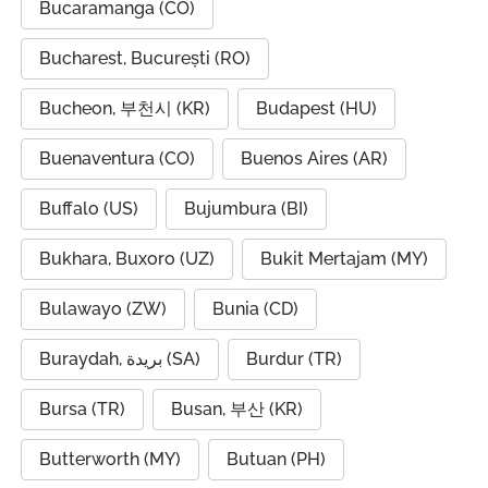
Bucaramanga (CO)
Bucharest, București (RO)
Bucheon, 부천시 (KR)
Budapest (HU)
Buenaventura (CO)
Buenos Aires (AR)
Buffalo (US)
Bujumbura (BI)
Bukhara, Buxoro (UZ)
Bukit Mertajam (MY)
Bulawayo (ZW)
Bunia (CD)
Buraydah, بريدة (SA)
Burdur (TR)
Bursa (TR)
Busan, 부산 (KR)
Butterworth (MY)
Butuan (PH)