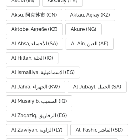
Akola (IN)
Aksaray (TR)
Aksu, 阿克苏市 (CN)
Aktau, Ақтау (KZ)
Aktobe, Ақтөбе (KZ)
Akure (NG)
Al Ain, العين (AE)
Al Ahsa, الأحساء (SA)
Al Hillah, الحلة (IQ)
Al Ismailiya, الإسماعيلية (EG)
Al Jubayl, الجبيل (SA)
Al Jahra, الجهراء (KW)
Al Musaiyib, المسيب (IQ)
Al Zaqaziq, الزقازيق (EG)
Al-Fashir, الفاشر (SD)
Al Zawiyah, الزاوية (LY)