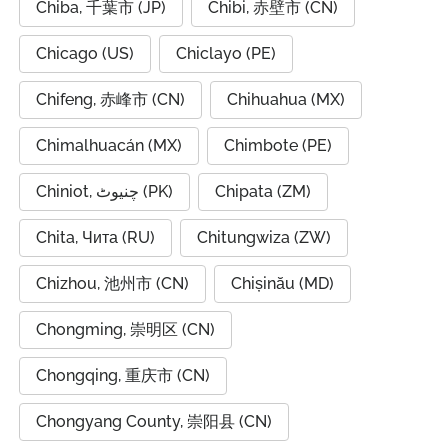
Chiba, 千葉市 (JP)
Chibi, 赤壁市 (CN)
Chicago (US)
Chiclayo (PE)
Chifeng, 赤峰市 (CN)
Chihuahua (MX)
Chimalhuacán (MX)
Chimbote (PE)
Chiniot, چنیوٹ (PK)
Chipata (ZM)
Chita, Чита (RU)
Chitungwiza (ZW)
Chizhou, 池州市 (CN)
Chișinău (MD)
Chongming, 崇明区 (CN)
Chongqing, 重庆市 (CN)
Chongyang County, 崇阳县 (CN)