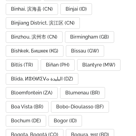
Binhai, 滨海县 (CN)
Binjai (ID)
Binjiang District, 滨江区 (CN)
Binzhou, 滨州市 (CN)
Birmingham (GB)
Bishkek, Бишкек (KG)
Bissau (GW)
Bitlis (TR)
Biñan (PH)
Blantyre (MW)
Blida, ⵍⴻⴱⵍⵉⴸⴰ البليدة (DZ)
Bloemfontein (ZA)
Blumenau (BR)
Boa Vista (BR)
Bobo-Dioulasso (BF)
Bochum (DE)
Bogor (ID)
Bogota, Bogotá (CO)
Bogura, বগুড়া (BD)