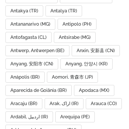
Antakya (TR)
Antalya (TR)
Antananarivo (MG)
Antipolo (PH)
Antofagasta (CL)
Antsirabe (MG)
Antwerp, Antwerpen (BE)
Anxin, 安新县 (CN)
Anyang, 安阳市 (CN)
Anyang, 안양시 (KR)
Anápolis (BR)
Aomori, 青森市 (JP)
Aparecida de Goiânia (BR)
Apodaca (MX)
Aracaju (BR)
Arak, اراک (IR)
Arauca (CO)
Ardabil, اردبیل (IR)
Arequipa (PE)