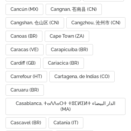
Cancún (MX)
Cangnan, 苍南县 (CN)
Cangshan, 仓山区 (CN)
Cangzhou, 沧州市 (CN)
Canoas (BR)
Cape Town (ZA)
Caracas (VE)
Carapicuíba (BR)
Cardiff (GB)
Cariacica (BR)
Carrefour (HT)
Cartagena, de Indias (CO)
Caruaru (BR)
Casablanca, ⵜⴰⴷⴷⴰⵔⵜ ⵜⵓⵎⵍⵉⵍⵜ الدار البيضاء
(MA)
Cascavel (BR)
Catania (IT)