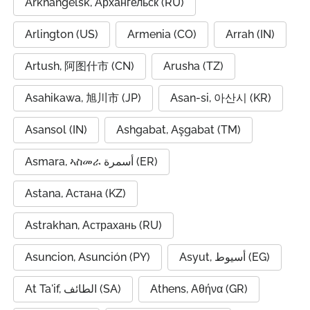
Arkhangelsk, Архангельск (RU)
Arlington (US)
Armenia (CO)
Arrah (IN)
Artush, 阿图什市 (CN)
Arusha (TZ)
Asahikawa, 旭川市 (JP)
Asan-si, 아산시 (KR)
Asansol (IN)
Ashgabat, Aşgabat (TM)
Asmara, ኣስመራ أسمرة (ER)
Astana, Астана (KZ)
Astrakhan, Астрахань (RU)
Asuncion, Asunción (PY)
Asyut, أسيوط (EG)
At Ta'if, الطائف (SA)
Athens, Αθήνα (GR)