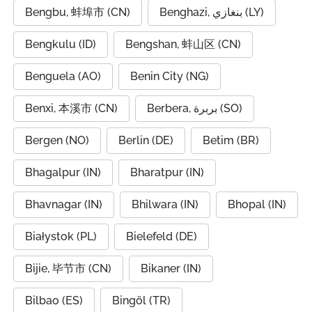
Bengbu, 蚌埠市 (CN)
Benghazi, بنغازي (LY)
Bengkulu (ID)
Bengshan, 蚌山区 (CN)
Benguela (AO)
Benin City (NG)
Benxi, 本溪市 (CN)
Berbera, بربرة (SO)
Bergen (NO)
Berlin (DE)
Betim (BR)
Bhagalpur (IN)
Bharatpur (IN)
Bhavnagar (IN)
Bhilwara (IN)
Bhopal (IN)
Białystok (PL)
Bielefeld (DE)
Bijie, 毕节市 (CN)
Bikaner (IN)
Bilbao (ES)
Bingöl (TR)