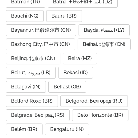
Batman (TR)
Batna, ⵜⴱⴰⵜⴻⵏⵜ باتنة (DZ)
Bauchi (NG)
Bauru (BR)
Bayannur, 巴彦淖尔市 (CN)
Bayda, البيضاء (LY)
Bazhong City, 巴中市 (CN)
Beihai, 北海市 (CN)
Beijing, 北京市 (CN)
Beira (MZ)
Beirut, بيروت (LB)
Bekasi (ID)
Belagavi (IN)
Belfast (GB)
Belford Roxo (BR)
Belgorod, Белгород (RU)
Belgrade, Београд (RS)
Belo Horizonte (BR)
Belém (BR)
Bengaluru (IN)