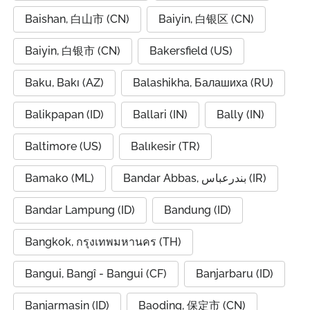
Baishan, 白山市 (CN)
Baiyin, 白银区 (CN)
Baiyin, 白银市 (CN)
Bakersfield (US)
Baku, Bakı (AZ)
Balashikha, Балашиха (RU)
Balikpapan (ID)
Ballari (IN)
Bally (IN)
Baltimore (US)
Balıkesir (TR)
Bamako (ML)
Bandar Abbas, بندرعباس (IR)
Bandar Lampung (ID)
Bandung (ID)
Bangkok, กรุงเทพมหานคร (TH)
Bangui, Bangî - Bangui (CF)
Banjarbaru (ID)
Banjarmasin (ID)
Baoding, 保定市 (CN)