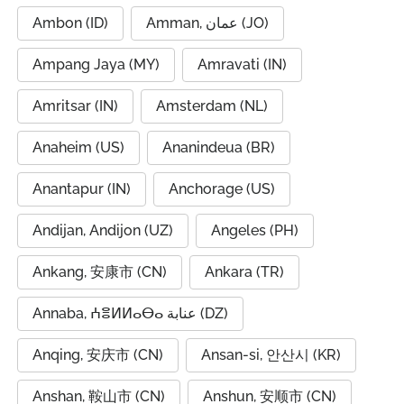
Ambon (ID)
Amman, عمان (JO)
Ampang Jaya (MY)
Amravati (IN)
Amritsar (IN)
Amsterdam (NL)
Anaheim (US)
Ananindeua (BR)
Anantapur (IN)
Anchorage (US)
Andijan, Andijon (UZ)
Angeles (PH)
Ankang, 安康市 (CN)
Ankara (TR)
Annaba, ⵄⴻⵍⵍⴰⴱⴰ عنابة (DZ)
Anqing, 安庆市 (CN)
Ansan-si, 안산시 (KR)
Anshan, 鞍山市 (CN)
Anshun, 安顺市 (CN)