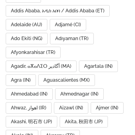
Addis Ababa, አዲስ አበባ / Addis Ababa (ET)
Adelaide (AU)
Adjamé (CI)
Ado Ekiti (NG)
Adıyaman (TR)
Afyonkarahisar (TR)
Agadir, ⴰⴳⴰⴷⵉⵔ أگادیر (MA)
Agartala (IN)
Agra (IN)
Aguascalientes (MX)
Ahmedabad (IN)
Ahmednagar (IN)
Ahwaz, اهواز (IR)
Aizawl (IN)
Ajmer (IN)
Akashi, 明石市 (JP)
Akita, 秋田市 (JP)