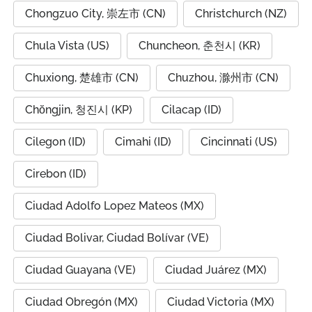
Chongzuo City, 崇左市 (CN)
Christchurch (NZ)
Chula Vista (US)
Chuncheon, 춘천시 (KR)
Chuxiong, 楚雄市 (CN)
Chuzhou, 滁州市 (CN)
Chŏngjin, 청진시 (KP)
Cilacap (ID)
Cilegon (ID)
Cimahi (ID)
Cincinnati (US)
Cirebon (ID)
Ciudad Adolfo Lopez Mateos (MX)
Ciudad Bolivar, Ciudad Bolívar (VE)
Ciudad Guayana (VE)
Ciudad Juárez (MX)
Ciudad Obregón (MX)
Ciudad Victoria (MX)