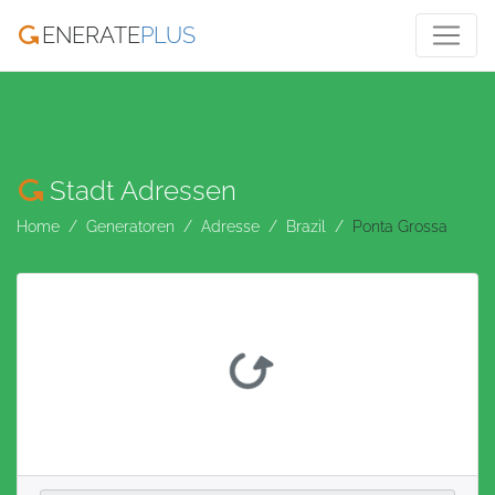
ENERATE
PLUS
Stadt Adressen
Home
Generatoren
Adresse
Brazil
Ponta Grossa