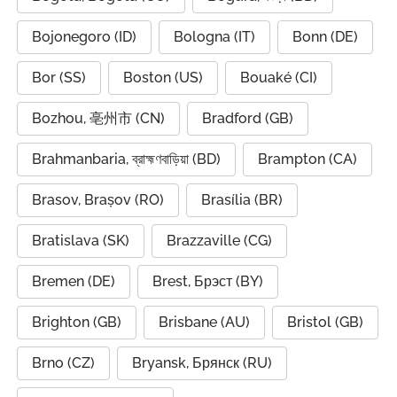
Bojonegoro (ID)
Bologna (IT)
Bonn (DE)
Bor (SS)
Boston (US)
Bouaké (CI)
Bozhou, 亳州市 (CN)
Bradford (GB)
Brahmanbaria, ব্রাহ্মণবাড়িয়া (BD)
Brampton (CA)
Brasov, Brașov (RO)
Brasília (BR)
Bratislava (SK)
Brazzaville (CG)
Bremen (DE)
Brest, Брэст (BY)
Brighton (GB)
Brisbane (AU)
Bristol (GB)
Brno (CZ)
Bryansk, Брянск (RU)