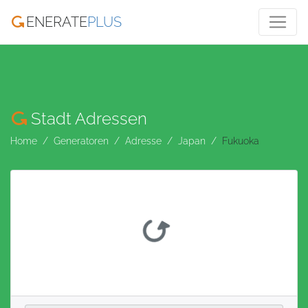
ENERATE
PLUS
Stadt Adressen
Home
Generatoren
Adresse
Japan
Fukuoka