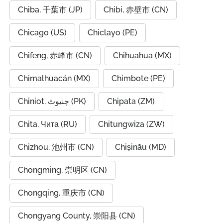
Chiba, 千葉市 (JP)
Chibi, 赤壁市 (CN)
Chicago (US)
Chiclayo (PE)
Chifeng, 赤峰市 (CN)
Chihuahua (MX)
Chimalhuacán (MX)
Chimbote (PE)
Chiniot, چنیوٹ (PK)
Chipata (ZM)
Chita, Чита (RU)
Chitungwiza (ZW)
Chizhou, 池州市 (CN)
Chișinău (MD)
Chongming, 崇明区 (CN)
Chongqing, 重庆市 (CN)
Chongyang County, 崇阳县 (CN)