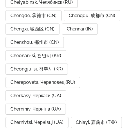
Chelyabinsk, Челябинск (RU)
Chengde, 承德市 (CN)
Chengdu, 成都市 (CN)
Chengxi, 城西区 (CN)
Chennai (IN)
Chenzhou, 郴州市 (CN)
Cheonan-si, 천안시 (KR)
Cheongju-si, 청주시 (KR)
Cherepovets, Череповец (RU)
Cherkasy, Черкаси (UA)
Chernihiv, Чернігів (UA)
Chernivtsi, Чернівці (UA)
Chiayi, 嘉義市 (TW)