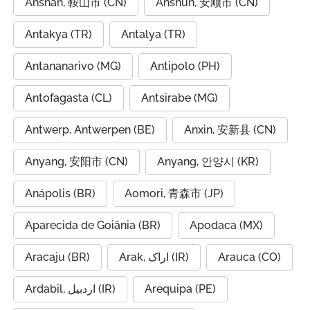
Anshan, 鞍山市 (CN)
Anshun, 安顺市 (CN)
Antakya (TR)
Antalya (TR)
Antananarivo (MG)
Antipolo (PH)
Antofagasta (CL)
Antsirabe (MG)
Antwerp, Antwerpen (BE)
Anxin, 安新县 (CN)
Anyang, 安阳市 (CN)
Anyang, 안양시 (KR)
Anápolis (BR)
Aomori, 青森市 (JP)
Aparecida de Goiânia (BR)
Apodaca (MX)
Aracaju (BR)
Arak, اراک (IR)
Arauca (CO)
Ardabil, اردبیل (IR)
Arequipa (PE)