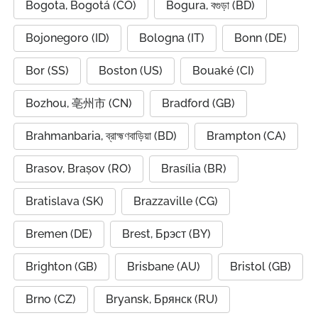
Bogota, Bogotá (CO)
Bogura, বগুড়া (BD)
Bojonegoro (ID)
Bologna (IT)
Bonn (DE)
Bor (SS)
Boston (US)
Bouaké (CI)
Bozhou, 亳州市 (CN)
Bradford (GB)
Brahmanbaria, ব্রাহ্মণবাড়িয়া (BD)
Brampton (CA)
Brasov, Brașov (RO)
Brasília (BR)
Bratislava (SK)
Brazzaville (CG)
Bremen (DE)
Brest, Брэст (BY)
Brighton (GB)
Brisbane (AU)
Bristol (GB)
Brno (CZ)
Bryansk, Брянск (RU)