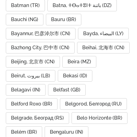
Batman (TR)
Batna, ⵜⴱⴰⵜⴻⵏⵜ باتنة (DZ)
Bauchi (NG)
Bauru (BR)
Bayannur, 巴彦淖尔市 (CN)
Bayda, البيضاء (LY)
Bazhong City, 巴中市 (CN)
Beihai, 北海市 (CN)
Beijing, 北京市 (CN)
Beira (MZ)
Beirut, بيروت (LB)
Bekasi (ID)
Belagavi (IN)
Belfast (GB)
Belford Roxo (BR)
Belgorod, Белгород (RU)
Belgrade, Београд (RS)
Belo Horizonte (BR)
Belém (BR)
Bengaluru (IN)