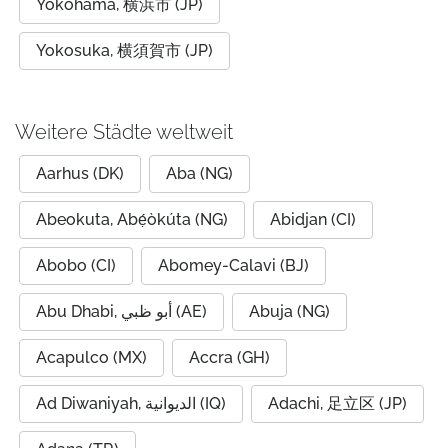
Yokohama, 横浜市 (JP)
Yokosuka, 横須賀市 (JP)
Weitere Städte weltweit
Aarhus (DK)
Aba (NG)
Abeokuta, Abẹ́òkúta (NG)
Abidjan (CI)
Abobo (CI)
Abomey-Calavi (BJ)
Abu Dhabi, أبو ظبي (AE)
Abuja (NG)
Acapulco (MX)
Accra (GH)
Ad Diwaniyah, الديوانية (IQ)
Adachi, 足立区 (JP)