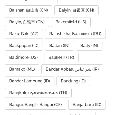
Baishan, 白山市 (CN)
Baiyin, 白银区 (CN)
Baiyin, 白银市 (CN)
Bakersfield (US)
Baku, Bakı (AZ)
Balashikha, Балашиха (RU)
Balikpapan (ID)
Ballari (IN)
Bally (IN)
Baltimore (US)
Balıkesir (TR)
Bamako (ML)
Bandar Abbas, بندرعباس (IR)
Bandar Lampung (ID)
Bandung (ID)
Bangkok, กรุงเทพมหานคร (TH)
Bangui, Bangî - Bangui (CF)
Banjarbaru (ID)