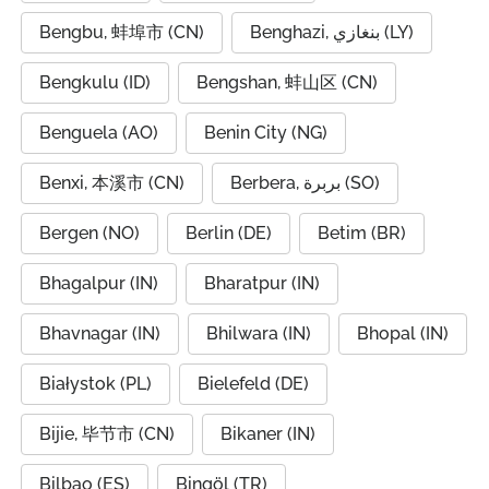
Bengbu, 蚌埠市 (CN)
Benghazi, بنغازي (LY)
Bengkulu (ID)
Bengshan, 蚌山区 (CN)
Benguela (AO)
Benin City (NG)
Benxi, 本溪市 (CN)
Berbera, بربرة (SO)
Bergen (NO)
Berlin (DE)
Betim (BR)
Bhagalpur (IN)
Bharatpur (IN)
Bhavnagar (IN)
Bhilwara (IN)
Bhopal (IN)
Białystok (PL)
Bielefeld (DE)
Bijie, 毕节市 (CN)
Bikaner (IN)
Bilbao (ES)
Bingöl (TR)