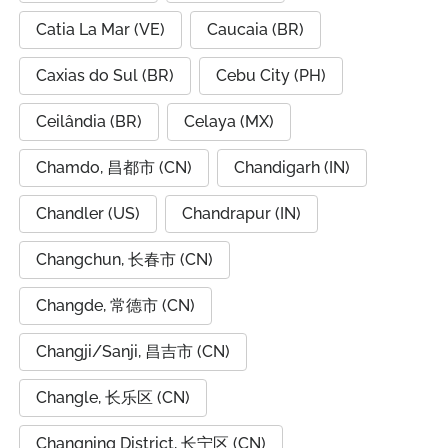
Catia La Mar (VE)
Caucaia (BR)
Caxias do Sul (BR)
Cebu City (PH)
Ceilândia (BR)
Celaya (MX)
Chamdo, 昌都市 (CN)
Chandigarh (IN)
Chandler (US)
Chandrapur (IN)
Changchun, 长春市 (CN)
Changde, 常德市 (CN)
Changji/Sanji, 昌吉市 (CN)
Changle, 长乐区 (CN)
Changning District, 长宁区 (CN)