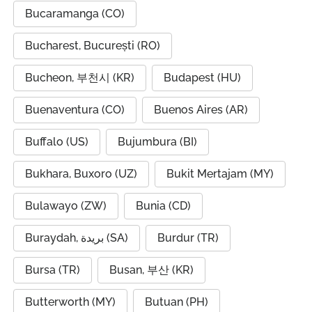
Bucaramanga (CO)
Bucharest, București (RO)
Bucheon, 부천시 (KR)
Budapest (HU)
Buenaventura (CO)
Buenos Aires (AR)
Buffalo (US)
Bujumbura (BI)
Bukhara, Buxoro (UZ)
Bukit Mertajam (MY)
Bulawayo (ZW)
Bunia (CD)
Buraydah, بريدة (SA)
Burdur (TR)
Bursa (TR)
Busan, 부산 (KR)
Butterworth (MY)
Butuan (PH)