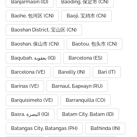
Banjarmasin (ID)
Baoding, 保定市 (CN)
Baohe, 包河区 (CN)
Baoji, 宝鸡市 (CN)
Baoshan District, 宝山区 (CN)
Baoshan, 保山市 (CN)
Baotou, 包头市 (CN)
Baqubah, بعقوبة (IQ)
Barcelona (ES)
Barcelona (VE)
Bareilly (IN)
Bari (IT)
Barinas (VE)
Barnaul, Барнаул (RU)
Barquisimeto (VE)
Barranquilla (CO)
Basra, البصرة (IQ)
Batam City, Batam (ID)
Batangas City, Batangas (PH)
Bathinda (IN)