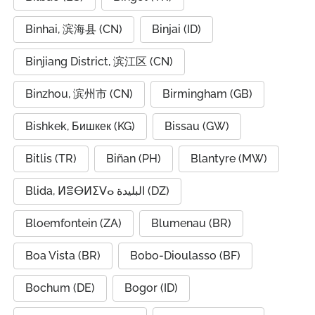
Binhai, 滨海县 (CN)
Binjai (ID)
Binjiang District, 滨江区 (CN)
Binzhou, 滨州市 (CN)
Birmingham (GB)
Bishkek, Бишкек (KG)
Bissau (GW)
Bitlis (TR)
Biñan (PH)
Blantyre (MW)
Blida, ⵍⴻⴱⵍⵉⴸⴰ البليدة (DZ)
Bloemfontein (ZA)
Blumenau (BR)
Boa Vista (BR)
Bobo-Dioulasso (BF)
Bochum (DE)
Bogor (ID)