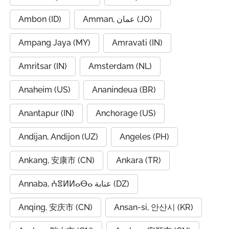
Ambon (ID)
Amman, عمان (JO)
Ampang Jaya (MY)
Amravati (IN)
Amritsar (IN)
Amsterdam (NL)
Anaheim (US)
Ananindeua (BR)
Anantapur (IN)
Anchorage (US)
Andijan, Andijon (UZ)
Angeles (PH)
Ankang, 安康市 (CN)
Ankara (TR)
Annaba, ⵄⴻⵍⵍⴰⴱⴰ عنابة (DZ)
Anqing, 安庆市 (CN)
Ansan-si, 안산시 (KR)