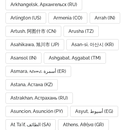
Arkhangelsk, Архангельск (RU)
Arlington (US)
Armenia (CO)
Arrah (IN)
Artush, 阿图什市 (CN)
Arusha (TZ)
Asahikawa, 旭川市 (JP)
Asan-si, 아산시 (KR)
Asansol (IN)
Ashgabat, Aşgabat (TM)
Asmara, ኣስመራ أسمرة (ER)
Astana, Астана (KZ)
Astrakhan, Астрахань (RU)
Asuncion, Asunción (PY)
Asyut, أسيوط (EG)
At Ta'if, الطائف (SA)
Athens, Αθήνα (GR)