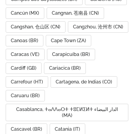
Cancún (MX)
Cangnan, 苍南县 (CN)
Cangshan, 仓山区 (CN)
Cangzhou, 沧州市 (CN)
Canoas (BR)
Cape Town (ZA)
Caracas (VE)
Carapicuíba (BR)
Cardiff (GB)
Cariacica (BR)
Carrefour (HT)
Cartagena, de Indias (CO)
Caruaru (BR)
Casablanca, ⵜⴰⴷⴷⴰⵔⵜ ⵜⵓⵎⵍⵉⵍⵜ الدار البيضاء
(MA)
Cascavel (BR)
Catania (IT)