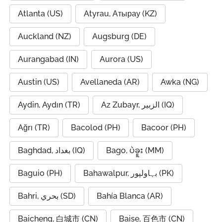
Atlanta (US)
Atyrau, Атырау (KZ)
Auckland (NZ)
Augsburg (DE)
Aurangabad (IN)
Aurora (US)
Austin (US)
Avellaneda (AR)
Awka (NG)
Aydin, Aydın (TR)
Az Zubayr, الزبير (IQ)
Ağrı (TR)
Bacolod (PH)
Bacoor (PH)
Baghdad, بغداد (IQ)
Bago, ပဲခူး (MM)
Baguio (PH)
Bahawalpur, بہاولپور (PK)
Bahri, بحري (SD)
Bahía Blanca (AR)
Baicheng, 白城市 (CN)
Baise, 百色市 (CN)