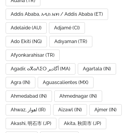
Adana (TR)
Addis Ababa, አዲስ አበባ / Addis Ababa (ET)
Adelaide (AU)
Adjamé (CI)
Ado Ekiti (NG)
Adıyaman (TR)
Afyonkarahisar (TR)
Agadir, ⴰⴳⴰⴷⵉⵔ أگادیر (MA)
Agartala (IN)
Agra (IN)
Aguascalientes (MX)
Ahmedabad (IN)
Ahmednagar (IN)
Ahwaz, اهواز (IR)
Aizawl (IN)
Ajmer (IN)
Akashi, 明石市 (JP)
Akita, 秋田市 (JP)