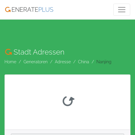
ENERATE
PLUS
Stadt Adressen
Home
Generatoren
Adresse
China
Nanjing