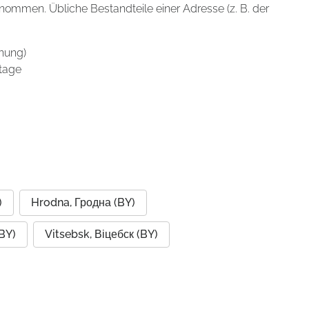
enommen. Übliche Bestandteile einer Adresse (z. B. der
nung)
tage
)
Hrodna, Гродна (BY)
(BY)
Vitsebsk, Віцебск (BY)