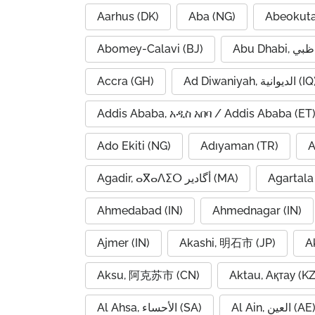
Aarhus (DK)
Aba (NG)
Abeokuta
Abomey-Calavi (BJ)
Accra (GH)
Ad Diwaniyah, الديوانية (
Addis Ababa, አዲስ አበባ / Addis Ababa (ET
Ado Ekiti (NG)
Adıyaman (TR)
A
Agadir, ⴰⴳⴰⴷⵉⵔ أگادیر (MA)
Agartala 
Ahmedabad (IN)
Ahmednagar (IN)
Ajmer (IN)
Akashi, 明石市 (JP)
A
Aksu, 阿克苏市 (CN)
Aktau, Ақтау (KZ
Al Ain, العين (AE
Al Ahsa, الأحساء (SA)