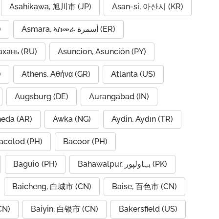
Asahikawa, 旭川市 (JP)
Asan-si, 아산시 (KR)
)
Asmara, ኣስመራ أسمرة (ER)
ахань (RU)
Asuncion, Asunción (PY)
A)
Athens, Αθήνα (GR)
Atlanta (US)
Augsburg (DE)
Aurangabad (IN)
neda (AR)
Awka (NG)
Aydin, Aydın (TR)
acolod (PH)
Bacoor (PH)
Baguio (PH)
Bahawalpur, بہاولپور (PK)
Baicheng, 白城市 (CN)
Baise, 百色市 (CN)
CN)
Baiyin, 白银市 (CN)
Bakersfield (US)