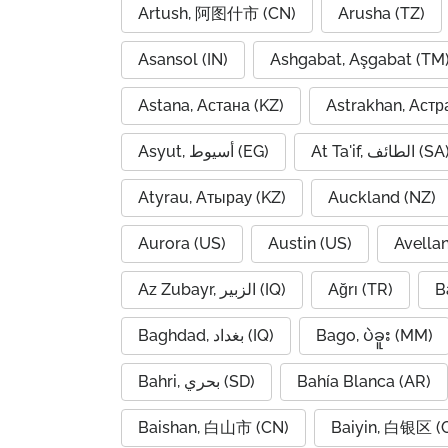
Artush, 阿图什市 (CN)
Arusha (TZ)
Asansol (IN)
Ashgabat, Aşgabat (TM
Astana, Астана (KZ)
Astrakhan, Астр
At Ta'if, الطائف (S
Asyut, أسيوط (EG)
Atyrau, Атырау (KZ)
Auckland (NZ)
Aurora (US)
Austin (US)
Avella
Az Zubayr, الزبير (IQ)
Ağrı (TR)
B
Baghdad, بغداد (IQ)
Bago, ပဲခူး (MM)
Bahri, بحري (SD)
Bahía Blanca (AR)
Baishan, 白山市 (CN)
Baiyin, 白银区 (