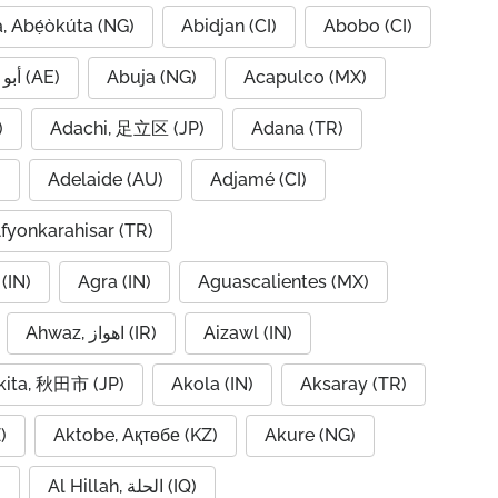
, Abẹ́òkúta (NG)
Abidjan (CI)
Abobo (CI)
Abu Dhabi, أبو ظبي (AE)
Abuja (NG)
Acapulco (MX)
IQ)
Adachi, 足立区 (JP)
Adana (TR)
)
Adelaide (AU)
Adjamé (CI)
fyonkarahisar (TR)
(IN)
Agra (IN)
Aguascalientes (MX)
Ahwaz, اهواز (IR)
Aizawl (IN)
kita, 秋田市 (JP)
Akola (IN)
Aksaray (TR)
)
Aktobe, Ақтөбе (KZ)
Akure (NG)
Al Hillah, الحلة (IQ)
)