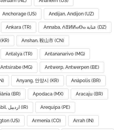
terdam (NL)
Anaheim (US)
Anchorage (US)
Andijan, Andijon (UZ)
Ankara (TR)
Annaba, ⵄⴻⵍⵍⴰⴱⴰ عنابة (DZ)
(KR)
Anshan, 鞍山市 (CN)
Antalya (TR)
Antananarivo (MG)
Antsirabe (MG)
Antwerp, Antwerpen (BE)
N)
Anyang, 안양시 (KR)
Anápolis (BR)
iânia (BR)
Apodaca (MX)
Aracaju (BR)
Ardabil, اردبیل (IR)
Arequipa (PE)
gton (US)
Armenia (CO)
Arrah (IN)