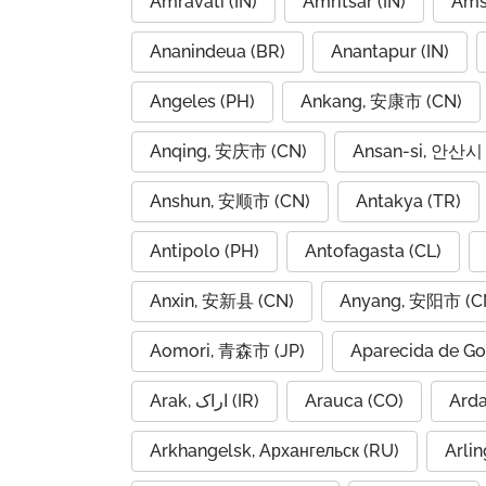
Amravati (IN)
Amritsar (IN)
Ams
Ananindeua (BR)
Anantapur (IN)
Angeles (PH)
Ankang, 安康市 (CN)
Anqing, 安庆市 (CN)
Ansan-si, 안산시 
Anshun, 安顺市 (CN)
Antakya (TR)
Antipolo (PH)
Antofagasta (CL)
Anxin, 安新县 (CN)
Anyang, 安阳市 (C
Aomori, 青森市 (JP)
Aparecida de Go
Arak, اراک (IR)
Arauca (CO)
Arkhangelsk, Архангельск (RU)
Arlin