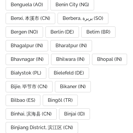
Benguela (AO)
Benin City (NG)
Benxi, 本溪市 (CN)
Berbera, بربرة (SO)
Bergen (NO)
Berlin (DE)
Betim (BR)
Bhagalpur (IN)
Bharatpur (IN)
Bhavnagar (IN)
Bhilwara (IN)
Bhopal (IN)
Białystok (PL)
Bielefeld (DE)
Bijie, 毕节市 (CN)
Bikaner (IN)
Bilbao (ES)
Bingöl (TR)
Binhai, 滨海县 (CN)
Binjai (ID)
Binjiang District, 滨江区 (CN)