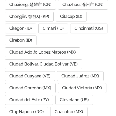
Chuxiong, 楚雄市 (CN)
Chuzhou, 滁州市 (CN)
Chŏngjin, 청진시 (KP)
Cilacap (ID)
Cilegon (ID)
Cimahi (ID)
Cincinnati (US)
Cirebon (ID)
Ciudad Adolfo Lopez Mateos (MX)
Ciudad Bolivar, Ciudad Bolívar (VE)
Ciudad Guayana (VE)
Ciudad Juárez (MX)
Ciudad Obregón (MX)
Ciudad Victoria (MX)
Ciudad del Este (PY)
Cleveland (US)
Cluj-Napoca (RO)
Coacalco (MX)