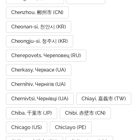
Chenzhou, 郴州市 (CN)
Cheonan-si, 천안시 (KR)
Cheongju-si, 청주시 (KR)
Cherepovets, Череповец (RU)
Cherkasy, Черкаси (UA)
Chernihiv, Чернігів (UA)
Chernivtsi, Чернівці (UA)
Chiayi, 嘉義市 (TW)
Chiba, 千葉市 (JP)
Chibi, 赤壁市 (CN)
Chicago (US)
Chiclayo (PE)