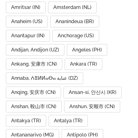
Amritsar (IN)
Amsterdam (NL)
Anaheim (US)
Ananindeua (BR)
Anantapur (IN)
Anchorage (US)
Andijan, Andijon (UZ)
Angeles (PH)
Ankang, 安康市 (CN)
Ankara (TR)
Annaba, ⵄⴻⵍⵍⴰⴱⴰ عنابة (DZ)
Anqing, 安庆市 (CN)
Ansan-si, 안산시 (KR)
Anshan, 鞍山市 (CN)
Anshun, 安顺市 (CN)
Antakya (TR)
Antalya (TR)
Antananarivo (MG)
Antipolo (PH)