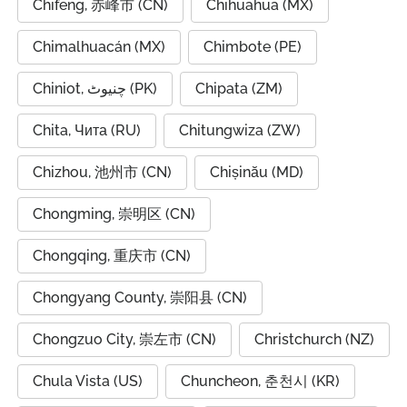
Chifeng, 赤峰市 (CN)
Chihuahua (MX)
Chimalhuacán (MX)
Chimbote (PE)
Chiniot, چنیوٹ (PK)
Chipata (ZM)
Chita, Чита (RU)
Chitungwiza (ZW)
Chizhou, 池州市 (CN)
Chișinău (MD)
Chongming, 崇明区 (CN)
Chongqing, 重庆市 (CN)
Chongyang County, 崇阳县 (CN)
Chongzuo City, 崇左市 (CN)
Christchurch (NZ)
Chula Vista (US)
Chuncheon, 춘천시 (KR)