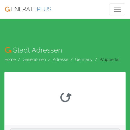
ENERATE
PLUS
Stadt Adressen
Home
Generatoren
Adresse
Germany
Wuppertal