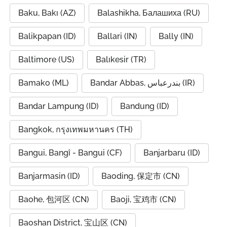
Baku, Bakı (AZ)
Balashikha, Балашиха (RU)
Balikpapan (ID)
Ballari (IN)
Bally (IN)
Baltimore (US)
Balıkesir (TR)
Bamako (ML)
Bandar Abbas, بندرعباس (IR)
Bandar Lampung (ID)
Bandung (ID)
Bangkok, กรุงเทพมหานคร (TH)
Bangui, Bangî - Bangui (CF)
Banjarbaru (ID)
Banjarmasin (ID)
Baoding, 保定市 (CN)
Baohe, 包河区 (CN)
Baoji, 宝鸡市 (CN)
Baoshan District, 宝山区 (CN)