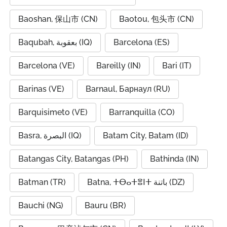
Baoshan, 保山市 (CN)
Baotou, 包头市 (CN)
Baqubah, بعقوبة (IQ)
Barcelona (ES)
Barcelona (VE)
Bareilly (IN)
Bari (IT)
Barinas (VE)
Barnaul, Барнаул (RU)
Barquisimeto (VE)
Barranquilla (CO)
Basra, البصرة (IQ)
Batam City, Batam (ID)
Batangas City, Batangas (PH)
Bathinda (IN)
Batman (TR)
Batna, ⵜⴱⴰⵜⴻⵏⵜ باتنة (DZ)
Bauchi (NG)
Bauru (BR)