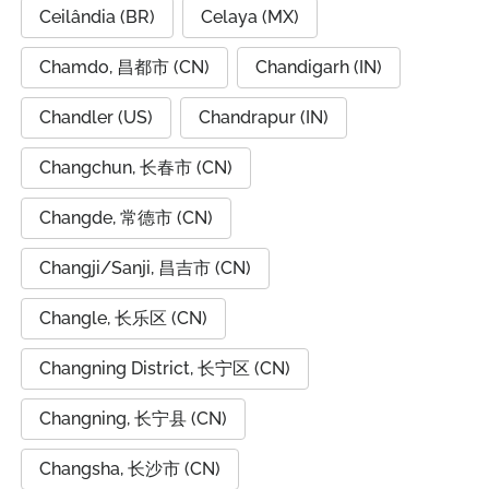
Ceilândia (BR)
Celaya (MX)
Chamdo, 昌都市 (CN)
Chandigarh (IN)
Chandler (US)
Chandrapur (IN)
Changchun, 长春市 (CN)
Changde, 常德市 (CN)
Changji/Sanji, 昌吉市 (CN)
Changle, 长乐区 (CN)
Changning District, 长宁区 (CN)
Changning, 长宁县 (CN)
Changsha, 长沙市 (CN)