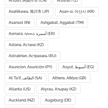
Artush, 阿图什市 (CN)
Arusha (TZ)
Asahikawa, 旭川市 (JP)
Asan-si, 아산시 (KR)
Asansol (IN)
Ashgabat, Aşgabat (TM)
Asmara, ኣስመራ أسمرة (ER)
Astana, Астана (KZ)
Astrakhan, Астрахань (RU)
Asuncion, Asunción (PY)
Asyut, أسيوط (EG)
At Ta'if, الطائف (SA)
Athens, Αθήνα (GR)
Atlanta (US)
Atyrau, Атырау (KZ)
Auckland (NZ)
Augsburg (DE)