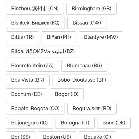
Binzhou, 滨州市 (CN)
Birmingham (GB)
Bishkek, Бишкек (KG)
Bissau (GW)
Bitlis (TR)
Biñan (PH)
Blantyre (MW)
Blida, ⵍⴻⴱⵍⵉⴸⴰ البليدة (DZ)
Bloemfontein (ZA)
Blumenau (BR)
Boa Vista (BR)
Bobo-Dioulasso (BF)
Bochum (DE)
Bogor (ID)
Bogota, Bogotá (CO)
Bogura, বগুড়া (BD)
Bojonegoro (ID)
Bologna (IT)
Bonn (DE)
Bor (SS)
Boston (US)
Bouaké (CI)