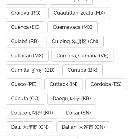
Craiova (RO)
Cuautitlán Izcalli (MX)
Cuenca (EC)
Cuernavaca (MX)
Cuiabá (BR)
Cuiping, 翠屏区 (CN)
Culiacán (MX)
Cumana, Cumaná (VE)
Cumilla, কুমিল্লা (BD)
Curitiba (BR)
Cusco (PE)
Cuttack (IN)
Córdoba (ES)
Cúcuta (CO)
Daegu, 대구 (KR)
Daejeon, 대전 (KR)
Dakar (SN)
Dali, 大理市 (CN)
Dalian, 大连市 (CN)