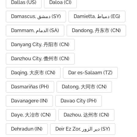
Dallas (US)
Daloa (CI)
Damietta, دمياط (EG)
Damascus, دمشق (SY)
Dammam, الدمام (SA)
Dandong, 丹东市 (CN)
Danyang City, 丹阳市 (CN)
Danzhou City, 儋州市 (CN)
Daqing, 大庆市 (CN)
Dar es-Salaam (TZ)
Dasmariñas (PH)
Datong, 大同市 (CN)
Davanagere (IN)
Davao City (PH)
Daye, 大冶市 (CN)
Dazhou, 达州市 (CN)
Dehradun (IN)
Deir Ez Zor, دير الزور (SY)