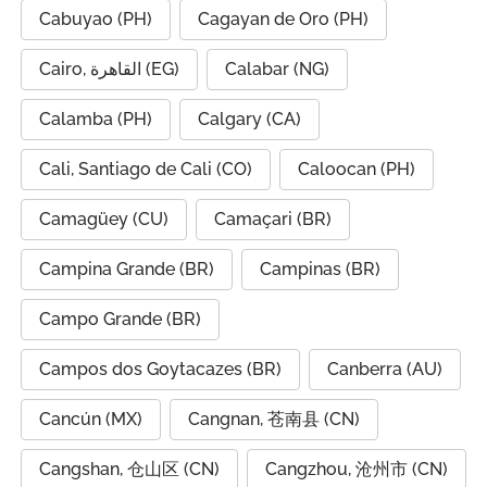
Cabuyao (PH)
Cagayan de Oro (PH)
Cairo, القاهرة (EG)
Calabar (NG)
Calamba (PH)
Calgary (CA)
Cali, Santiago de Cali (CO)
Caloocan (PH)
Camagüey (CU)
Camaçari (BR)
Campina Grande (BR)
Campinas (BR)
Campo Grande (BR)
Campos dos Goytacazes (BR)
Canberra (AU)
Cancún (MX)
Cangnan, 苍南县 (CN)
Cangshan, 仓山区 (CN)
Cangzhou, 沧州市 (CN)