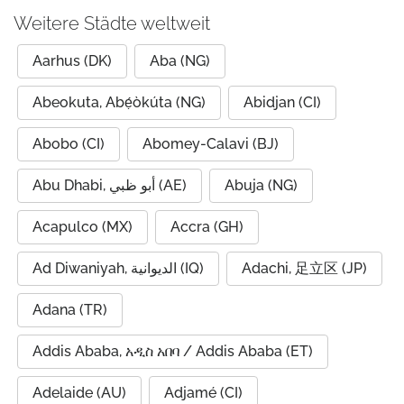
Weitere Städte weltweit
Aarhus (DK)
Aba (NG)
Abeokuta, Abẹ́òkúta (NG)
Abidjan (CI)
Abobo (CI)
Abomey-Calavi (BJ)
Abu Dhabi, أبو ظبي (AE)
Abuja (NG)
Acapulco (MX)
Accra (GH)
Ad Diwaniyah, الديوانية (IQ)
Adachi, 足立区 (JP)
Adana (TR)
Addis Ababa, አዲስ አበባ / Addis Ababa (ET)
Adelaide (AU)
Adjamé (CI)