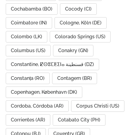
Cochabamba (BO)
Cocody (CI)
Coimbatore (IN)
Cologne, Köln (DE)
Colombo (LK)
Colorado Springs (US)
Columbus (US)
Conakry (GN)
Constantine, ⵇⵙⴻⵎⵟⵉⵏⴰ قسنطينة (DZ)
Constanța (RO)
Contagem (BR)
Copenhagen, København (DK)
Cordoba, Córdoba (AR)
Corpus Christi (US)
Corrientes (AR)
Cotabato City (PH)
Cotonou (BJ)
Coventry (GB)