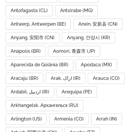
Antofagasta (CL)
Antsirabe (MG)
Antwerp, Antwerpen (BE)
Anxin, 安新县 (CN)
Anyang, 安阳市 (CN)
Anyang, 안양시 (KR)
Anápolis (BR)
Aomori, 青森市 (JP)
Aparecida de Goiânia (BR)
Apodaca (MX)
Aracaju (BR)
Arak, اراک (IR)
Arauca (CO)
Ardabil, اردبیل (IR)
Arequipa (PE)
Arkhangelsk, Архангельск (RU)
Arlington (US)
Armenia (CO)
Arrah (IN)