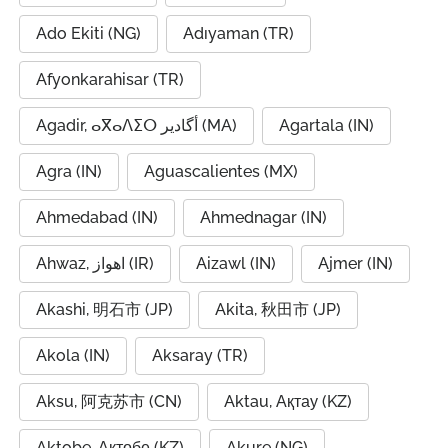
Ado Ekiti (NG)
Adıyaman (TR)
Afyonkarahisar (TR)
Agadir, ⴰⴳⴰⴷⵉⵔ أگادیر (MA)
Agartala (IN)
Agra (IN)
Aguascalientes (MX)
Ahmedabad (IN)
Ahmednagar (IN)
Ahwaz, اهواز (IR)
Aizawl (IN)
Ajmer (IN)
Akashi, 明石市 (JP)
Akita, 秋田市 (JP)
Akola (IN)
Aksaray (TR)
Aksu, 阿克苏市 (CN)
Aktau, Ақтау (KZ)
Aktobe, Ақтөбе (KZ)
Akure (NG)