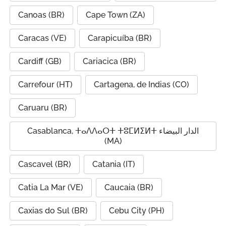
Canoas (BR)
Cape Town (ZA)
Caracas (VE)
Carapicuíba (BR)
Cardiff (GB)
Cariacica (BR)
Carrefour (HT)
Cartagena, de Indias (CO)
Caruaru (BR)
Casablanca, ⵜⴰⴷⴷⴰⵔⵜ ⵜⵓⵎⵍⵉⵍⵜ الدار البيضاء
(MA)
Cascavel (BR)
Catania (IT)
Catia La Mar (VE)
Caucaia (BR)
Caxias do Sul (BR)
Cebu City (PH)