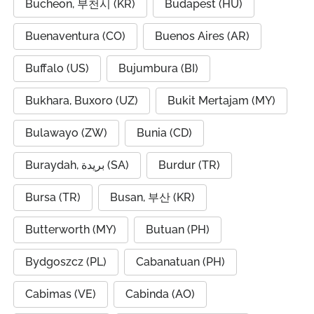
Bucheon, 부천시 (KR)
Budapest (HU)
Buenaventura (CO)
Buenos Aires (AR)
Buffalo (US)
Bujumbura (BI)
Bukhara, Buxoro (UZ)
Bukit Mertajam (MY)
Bulawayo (ZW)
Bunia (CD)
Buraydah, بريدة (SA)
Burdur (TR)
Bursa (TR)
Busan, 부산 (KR)
Butterworth (MY)
Butuan (PH)
Bydgoszcz (PL)
Cabanatuan (PH)
Cabimas (VE)
Cabinda (AO)