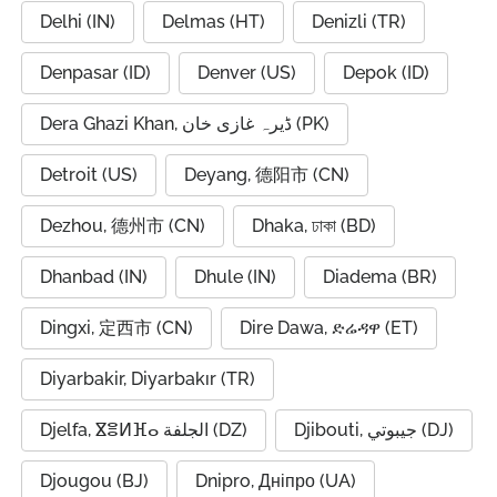
Delhi (IN)
Delmas (HT)
Denizli (TR)
Denpasar (ID)
Denver (US)
Depok (ID)
Dera Ghazi Khan, ڈیرہ غازی خان (PK)
Detroit (US)
Deyang, 德阳市 (CN)
Dezhou, 德州市 (CN)
Dhaka, ঢাকা (BD)
Dhanbad (IN)
Dhule (IN)
Diadema (BR)
Dingxi, 定西市 (CN)
Dire Dawa, ድሬዳዋ (ET)
Diyarbakir, Diyarbakır (TR)
Djibouti, جيبوتي (DJ)
Djelfa, ⴵⴻⵍⴼⴰ الجلفة (DZ)
Djougou (BJ)
Dnipro, Дніпро (UA)