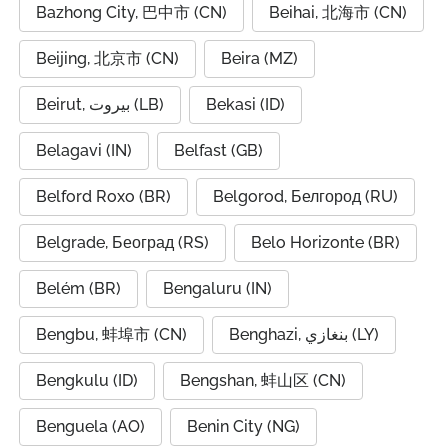
Bazhong City, 巴中市 (CN)
Beihai, 北海市 (CN)
Beijing, 北京市 (CN)
Beira (MZ)
Beirut, بيروت (LB)
Bekasi (ID)
Belagavi (IN)
Belfast (GB)
Belford Roxo (BR)
Belgorod, Белгород (RU)
Belgrade, Београд (RS)
Belo Horizonte (BR)
Belém (BR)
Bengaluru (IN)
Bengbu, 蚌埠市 (CN)
Benghazi, بنغازي (LY)
Bengkulu (ID)
Bengshan, 蚌山区 (CN)
Benguela (AO)
Benin City (NG)