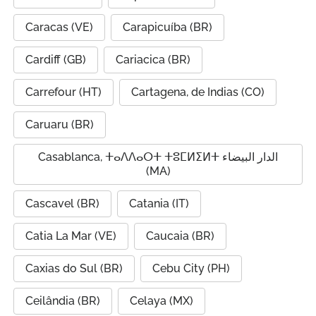
Caracas (VE)
Carapicuíba (BR)
Cardiff (GB)
Cariacica (BR)
Carrefour (HT)
Cartagena, de Indias (CO)
Caruaru (BR)
Casablanca, ⵜⴰⴷⴷⴰⵔⵜ ⵜⵓⵎⵍⵉⵍⵜ الدار البيضاء
(MA)
Cascavel (BR)
Catania (IT)
Catia La Mar (VE)
Caucaia (BR)
Caxias do Sul (BR)
Cebu City (PH)
Ceilândia (BR)
Celaya (MX)