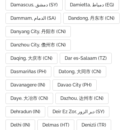
Damietta, دمياط (EG)
Damascus, دمشق (SY)
Dammam, الدمام (SA)
Dandong, 丹东市 (CN)
Danyang City, 丹阳市 (CN)
Danzhou City, 儋州市 (CN)
Daqing, 大庆市 (CN)
Dar es-Salaam (TZ)
Dasmariñas (PH)
Datong, 大同市 (CN)
Davanagere (IN)
Davao City (PH)
Daye, 大冶市 (CN)
Dazhou, 达州市 (CN)
Dehradun (IN)
Deir Ez Zor, دير الزور (SY)
Delhi (IN)
Delmas (HT)
Denizli (TR)