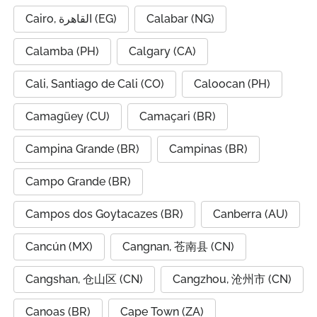
Cairo, القاهرة (EG)
Calabar (NG)
Calamba (PH)
Calgary (CA)
Cali, Santiago de Cali (CO)
Caloocan (PH)
Camagüey (CU)
Camaçari (BR)
Campina Grande (BR)
Campinas (BR)
Campo Grande (BR)
Campos dos Goytacazes (BR)
Canberra (AU)
Cancún (MX)
Cangnan, 苍南县 (CN)
Cangshan, 仓山区 (CN)
Cangzhou, 沧州市 (CN)
Canoas (BR)
Cape Town (ZA)