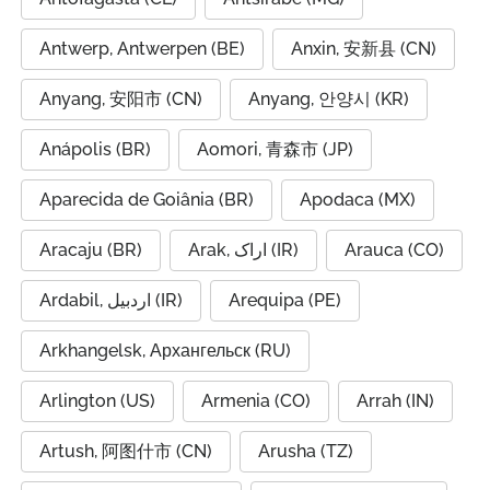
Antwerp, Antwerpen (BE)
Anxin, 安新县 (CN)
Anyang, 安阳市 (CN)
Anyang, 안양시 (KR)
Anápolis (BR)
Aomori, 青森市 (JP)
Aparecida de Goiânia (BR)
Apodaca (MX)
Aracaju (BR)
Arak, اراک (IR)
Arauca (CO)
Ardabil, اردبیل (IR)
Arequipa (PE)
Arkhangelsk, Архангельск (RU)
Arlington (US)
Armenia (CO)
Arrah (IN)
Artush, 阿图什市 (CN)
Arusha (TZ)