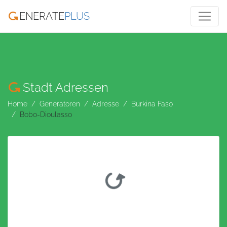
ENERATE
PLUS
Stadt Adressen
Home
Generatoren
Adresse
Burkina Faso
Bobo-Dioulasso