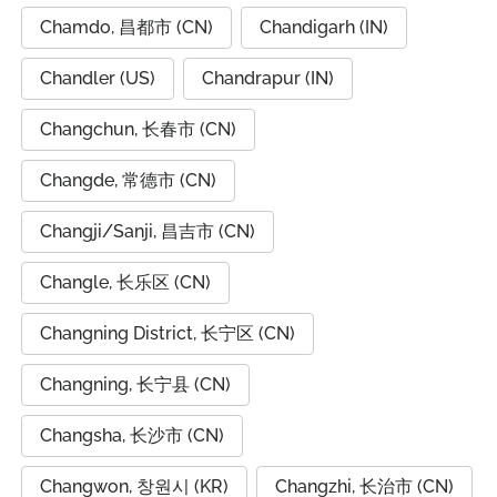
Chamdo, 昌都市 (CN)
Chandigarh (IN)
Chandler (US)
Chandrapur (IN)
Changchun, 长春市 (CN)
Changde, 常德市 (CN)
Changji/Sanji, 昌吉市 (CN)
Changle, 长乐区 (CN)
Changning District, 长宁区 (CN)
Changning, 长宁县 (CN)
Changsha, 长沙市 (CN)
Changwon, 창원시 (KR)
Changzhi, 长治市 (CN)