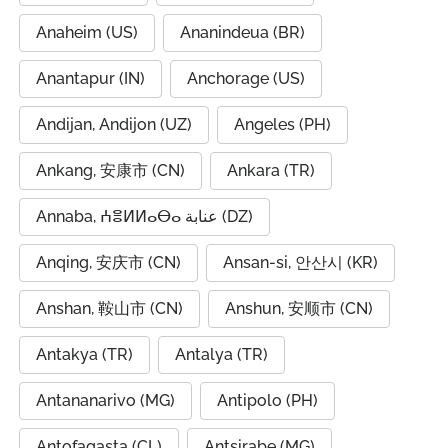
Anaheim (US)
Ananindeua (BR)
Anantapur (IN)
Anchorage (US)
Andijan, Andijon (UZ)
Angeles (PH)
Ankang, 安康市 (CN)
Ankara (TR)
Annaba, ⵄⴻⵍⵍⴰⴱⴰ عنابة (DZ)
Anqing, 安庆市 (CN)
Ansan-si, 안산시 (KR)
Anshan, 鞍山市 (CN)
Anshun, 安顺市 (CN)
Antakya (TR)
Antalya (TR)
Antananarivo (MG)
Antipolo (PH)
Antofagasta (CL)
Antsirabe (MG)