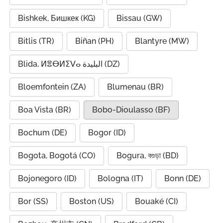
Bishkek, Бишкек (KG)
Bissau (GW)
Bitlis (TR)
Biñan (PH)
Blantyre (MW)
Blida, ⵍⴻⴱⵍⵉⴸⴰ البليدة (DZ)
Bloemfontein (ZA)
Blumenau (BR)
Boa Vista (BR)
Bobo-Dioulasso (BF)
Bochum (DE)
Bogor (ID)
Bogota, Bogotá (CO)
Bogura, বগুড়া (BD)
Bojonegoro (ID)
Bologna (IT)
Bonn (DE)
Bor (SS)
Boston (US)
Bouaké (CI)