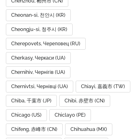
Chenzhou, 郴州市 (CN)
Cheonan-si, 천안시 (KR)
Cheongju-si, 청주시 (KR)
Cherepovets, Череповец (RU)
Cherkasy, Черкаси (UA)
Chernihiv, Чернігів (UA)
Chernivtsi, Чернівці (UA)
Chiayi, 嘉義市 (TW)
Chiba, 千葉市 (JP)
Chibi, 赤壁市 (CN)
Chicago (US)
Chiclayo (PE)
Chifeng, 赤峰市 (CN)
Chihuahua (MX)