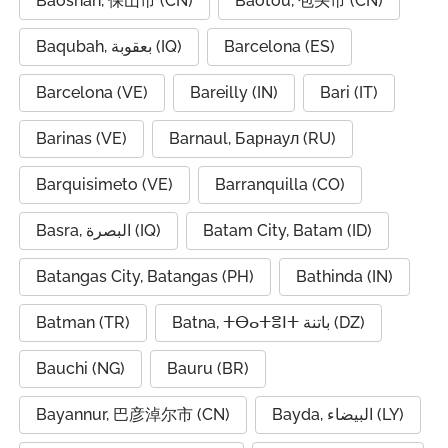
Baoshan, 保山市 (CN)
Baotou, 包头市 (CN)
Baqubah, بعقوبة (IQ)
Barcelona (ES)
Barcelona (VE)
Bareilly (IN)
Bari (IT)
Barinas (VE)
Barnaul, Барнаул (RU)
Barquisimeto (VE)
Barranquilla (CO)
Basra, البصرة (IQ)
Batam City, Batam (ID)
Batangas City, Batangas (PH)
Bathinda (IN)
Batman (TR)
Batna, ⵜⴱⴰⵜⴻⵏⵜ باتنة (DZ)
Bauchi (NG)
Bauru (BR)
Bayannur, 巴彦淖尔市 (CN)
Bayda, البيضاء (LY)