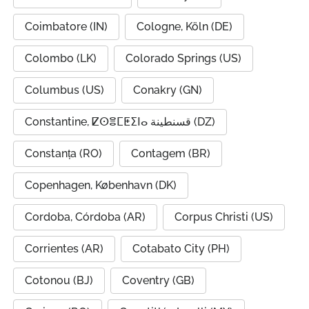
Coimbatore (IN)
Cologne, Köln (DE)
Colombo (LK)
Colorado Springs (US)
Columbus (US)
Conakry (GN)
Constantine, ⵇⵙⴻⵎⵟⵉⵏⴰ قسنطينة (DZ)
Constanța (RO)
Contagem (BR)
Copenhagen, København (DK)
Cordoba, Córdoba (AR)
Corpus Christi (US)
Corrientes (AR)
Cotabato City (PH)
Cotonou (BJ)
Coventry (GB)