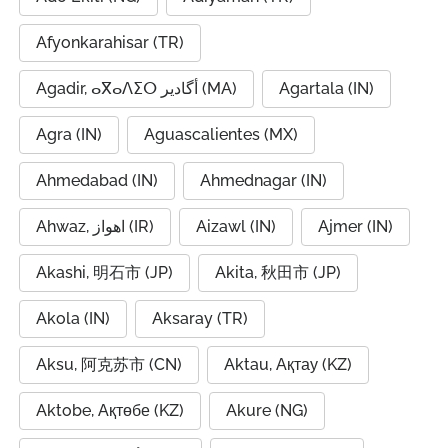
Afyonkarahisar (TR)
Agadir, ⴰⴳⴰⴷⵉⵔ أگادیر (MA)
Agartala (IN)
Agra (IN)
Aguascalientes (MX)
Ahmedabad (IN)
Ahmednagar (IN)
Ahwaz, اهواز (IR)
Aizawl (IN)
Ajmer (IN)
Akashi, 明石市 (JP)
Akita, 秋田市 (JP)
Akola (IN)
Aksaray (TR)
Aksu, 阿克苏市 (CN)
Aktau, Ақтау (KZ)
Aktobe, Ақтөбе (KZ)
Akure (NG)