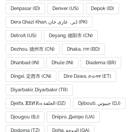
Denpasar (ID)
Denver (US)
Depok (ID)
Dera Ghazi Khan, ڈیرہ غازی خان (PK)
Detroit (US)
Deyang, 德阳市 (CN)
Dezhou, 德州市 (CN)
Dhaka, ঢাকা (BD)
Dhanbad (IN)
Dhule (IN)
Diadema (BR)
Dingxi, 定西市 (CN)
Dire Dawa, ድሬዳዋ (ET)
Diyarbakir, Diyarbakır (TR)
Djibouti, جيبوتي (DJ)
Djelfa, ⴵⴻⵍⴼⴰ الجلفة (DZ)
Djougou (BJ)
Dnipro, Дніпро (UA)
Dodoma (TZ)
Doha, الدوحة (QA)