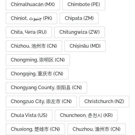
Chimalhuacán (MX)
Chimbote (PE)
Chiniot, چنیوٹ (PK)
Chipata (ZM)
Chita, Чита (RU)
Chitungwiza (ZW)
Chizhou, 池州市 (CN)
Chișinău (MD)
Chongming, 崇明区 (CN)
Chongqing, 重庆市 (CN)
Chongyang County, 崇阳县 (CN)
Chongzuo City, 崇左市 (CN)
Christchurch (NZ)
Chula Vista (US)
Chuncheon, 춘천시 (KR)
Chuxiong, 楚雄市 (CN)
Chuzhou, 滁州市 (CN)