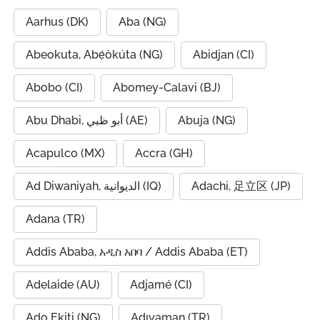
Aarhus (DK)
Aba (NG)
Abeokuta, Abẹ́òkúta (NG)
Abidjan (CI)
Abobo (CI)
Abomey-Calavi (BJ)
Abu Dhabi, أبو ظبي (AE)
Abuja (NG)
Acapulco (MX)
Accra (GH)
Ad Diwaniyah, الديوانية (IQ)
Adachi, 足立区 (JP)
Adana (TR)
Addis Ababa, አዲስ አበባ / Addis Ababa (ET)
Adelaide (AU)
Adjamé (CI)
Ado Ekiti (NG)
Adıyaman (TR)