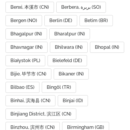
Benxi, 本溪市 (CN)
Berbera, بربرة (SO)
Bergen (NO)
Berlin (DE)
Betim (BR)
Bhagalpur (IN)
Bharatpur (IN)
Bhavnagar (IN)
Bhilwara (IN)
Bhopal (IN)
Białystok (PL)
Bielefeld (DE)
Bijie, 毕节市 (CN)
Bikaner (IN)
Bilbao (ES)
Bingöl (TR)
Binhai, 滨海县 (CN)
Binjai (ID)
Binjiang District, 滨江区 (CN)
Binzhou, 滨州市 (CN)
Birmingham (GB)