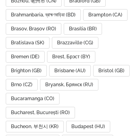
Bozhou, 亳州市 (CN)
Bradford (GB)
Brahmanbaria, ব্রাহ্মণবাড়িয়া (BD)
Brampton (CA)
Brasov, Brașov (RO)
Brasília (BR)
Bratislava (SK)
Brazzaville (CG)
Bremen (DE)
Brest, Брэст (BY)
Brighton (GB)
Brisbane (AU)
Bristol (GB)
Brno (CZ)
Bryansk, Брянск (RU)
Bucaramanga (CO)
Bucharest, București (RO)
Bucheon, 부천시 (KR)
Budapest (HU)