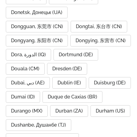
Donetsk, Донецьк (UA)
Dongguan, 东莞市 (CN)
Dongtai, 东台市 (CN)
Dongyang, 东阳市 (CN)
Dongying, 东营市 (CN)
Dora, الدورة (IQ)
Dortmund (DE)
Douala (CM)
Dresden (DE)
Dubai, دبي (AE)
Dublin (IE)
Duisburg (DE)
Dumai (ID)
Duque de Caxias (BR)
Durango (MX)
Durban (ZA)
Durham (US)
Dushanbe, Душанбе (TJ)