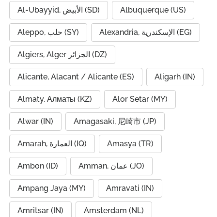
Al-Ubayyid, الأبيض (SD)
Albuquerque (US)
Alexandria, الإسكندرية (EG)
Aleppo, حلب (SY)
Algiers, Alger الجزائر (DZ)
Alicante, Alacant / Alicante (ES)
Aligarh (IN)
Almaty, Алматы (KZ)
Alor Setar (MY)
Alwar (IN)
Amagasaki, 尼崎市 (JP)
Amarah, العمارة (IQ)
Amasya (TR)
Ambon (ID)
Amman, عمان (JO)
Ampang Jaya (MY)
Amravati (IN)
Amritsar (IN)
Amsterdam (NL)