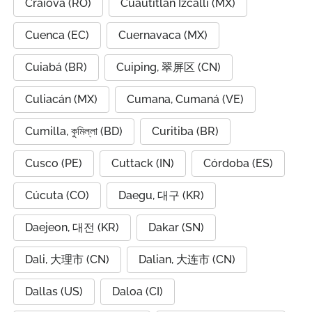
Craiova (RO)
Cuautitlán Izcalli (MX)
Cuenca (EC)
Cuernavaca (MX)
Cuiabá (BR)
Cuiping, 翠屏区 (CN)
Culiacán (MX)
Cumana, Cumaná (VE)
Cumilla, কুমিল্লা (BD)
Curitiba (BR)
Cusco (PE)
Cuttack (IN)
Córdoba (ES)
Cúcuta (CO)
Daegu, 대구 (KR)
Daejeon, 대전 (KR)
Dakar (SN)
Dali, 大理市 (CN)
Dalian, 大连市 (CN)
Dallas (US)
Daloa (CI)