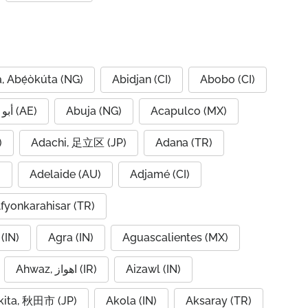
, Abẹ́òkúta (NG)
Abidjan (CI)
Abobo (CI)
Abu Dhabi, أبو ظبي (AE)
Abuja (NG)
Acapulco (MX)
IQ)
Adachi, 足立区 (JP)
Adana (TR)
)
Adelaide (AU)
Adjamé (CI)
fyonkarahisar (TR)
(IN)
Agra (IN)
Aguascalientes (MX)
Ahwaz, اهواز (IR)
Aizawl (IN)
kita, 秋田市 (JP)
Akola (IN)
Aksaray (TR)