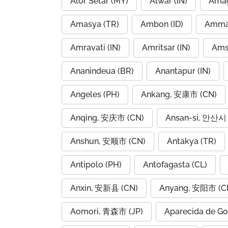
Alor Setar (MY)
Alwar (IN)
Amag
Amasya (TR)
Ambon (ID)
Amravati (IN)
Amritsar (IN)
Ams
Ananindeua (BR)
Anantapur (IN)
Angeles (PH)
Ankang, 安康市 (CN)
Anqing, 安庆市 (CN)
Ansan-si, 안산시 
Anshun, 安顺市 (CN)
Antakya (TR)
Antipolo (PH)
Antofagasta (CL)
Anxin, 安新县 (CN)
Anyang, 安阳市 (C
Aomori, 青森市 (JP)
Aparecida de Go