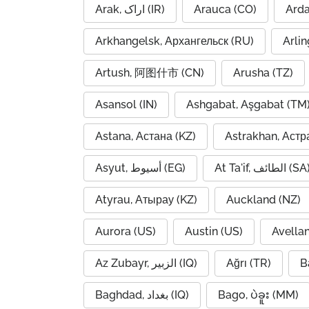
Arak, اراک (IR)
Arauca (CO)
Arkhangelsk, Архангельск (RU)
Arlin
Artush, 阿图什市 (CN)
Arusha (TZ)
Asansol (IN)
Ashgabat, Aşgabat (TM
Astana, Астана (KZ)
Astrakhan, Астр
At Ta'if, الطائف (S
Asyut, أسيوط (EG)
Atyrau, Атырау (KZ)
Auckland (NZ)
Aurora (US)
Austin (US)
Avella
Az Zubayr, الزبير (IQ)
Ağrı (TR)
B
Baghdad, بغداد (IQ)
Bago, ပဲခူး (MM)