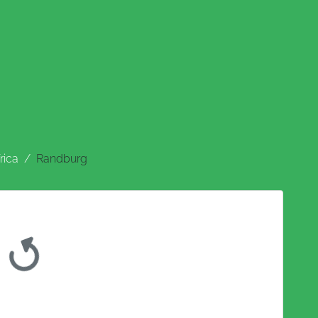
rica
Randburg