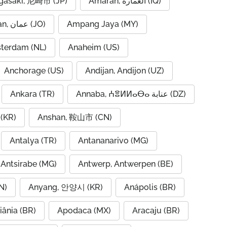
asaki, 尼崎市 (JP)
Amarah, العمارة (IQ)
Amman, عمان (JO)
Ampang Jaya (MY)
terdam (NL)
Anaheim (US)
Anchorage (US)
Andijan, Andijon (UZ)
Ankara (TR)
Annaba, ⵄⴻⵍⵍⴰⴱⴰ عنابة (DZ)
(KR)
Anshan, 鞍山市 (CN)
Antalya (TR)
Antananarivo (MG)
Antsirabe (MG)
Antwerp, Antwerpen (BE)
N)
Anyang, 안양시 (KR)
Anápolis (BR)
iânia (BR)
Apodaca (MX)
Aracaju (BR)