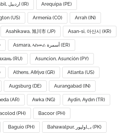
Ardabil, اردبیل (IR)
Arequipa (PE)
gton (US)
Armenia (CO)
Arrah (IN)
Asahikawa, 旭川市 (JP)
Asan-si, 아산시 (KR)
)
Asmara, ኣስመራ أسمرة (ER)
ахань (RU)
Asuncion, Asunción (PY)
A)
Athens, Αθήνα (GR)
Atlanta (US)
Augsburg (DE)
Aurangabad (IN)
neda (AR)
Awka (NG)
Aydin, Aydın (TR)
acolod (PH)
Bacoor (PH)
Baguio (PH)
Bahawalpur, بہاولپور (PK)