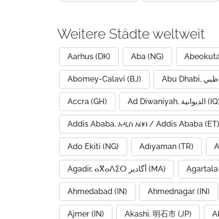
Weitere Städte weltweit
Aarhus (DK)
Aba (NG)
Abeokuta
Abomey-Calavi (BJ)
Accra (GH)
Ad Diwaniyah, الديوانية (
Addis Ababa, አዲስ አበባ / Addis Ababa (ET
Ado Ekiti (NG)
Adıyaman (TR)
A
Agadir, ⴰⴳⴰⴷⵉⵔ أگادیر (MA)
Agartala 
Ahmedabad (IN)
Ahmednagar (IN)
Ajmer (IN)
Akashi, 明石市 (JP)
A