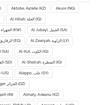
)
Aktobe, Ақтөбе (KZ)
Akure (NG)
Al Hillah, الحلة (IQ)
)
Al Jubayl, الجبيل (SA)
Al Jahra, الجهراء (KW)
Al Zawiyah, الزاوية (LY)
Al Zaqaziq, الزقازيق (EG)
Al-Kut, الكوت (IQ)
Al-Hofuf, الهفوف (SA)
Al-Shatrah, الشطرة (IQ)
Al-Qadarif, القضارف (SD)
 (US)
Aleppo, حلب (SY)
Algiers, Alger الجزائر (DZ)
garh (IN)
Almaty, Алматы (KZ)