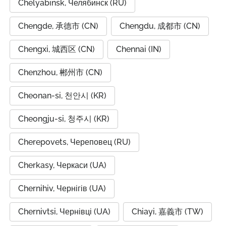
Chelyabinsk, Челябинск (RU)
Chengde, 承德市 (CN)
Chengdu, 成都市 (CN)
Chengxi, 城西区 (CN)
Chennai (IN)
Chenzhou, 郴州市 (CN)
Cheonan-si, 천안시 (KR)
Cheongju-si, 청주시 (KR)
Cherepovets, Череповец (RU)
Cherkasy, Черкаси (UA)
Chernihiv, Чернігів (UA)
Chernivtsi, Чернівці (UA)
Chiayi, 嘉義市 (TW)