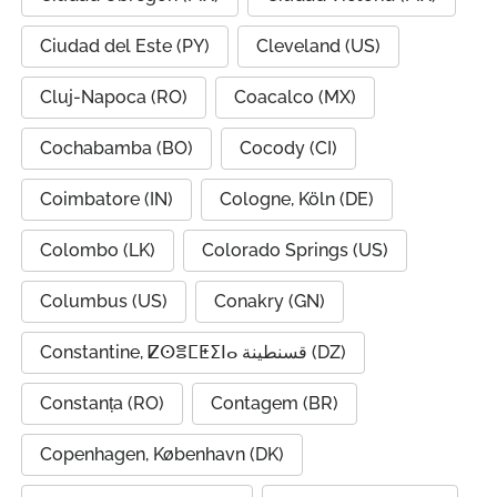
Ciudad del Este (PY)
Cleveland (US)
Cluj-Napoca (RO)
Coacalco (MX)
Cochabamba (BO)
Cocody (CI)
Coimbatore (IN)
Cologne, Köln (DE)
Colombo (LK)
Colorado Springs (US)
Columbus (US)
Conakry (GN)
Constantine, ⵇⵙⴻⵎⵟⵉⵏⴰ قسنطينة (DZ)
Constanța (RO)
Contagem (BR)
Copenhagen, København (DK)