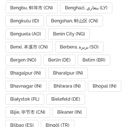
Bengbu, 蚌埠市 (CN)
Benghazi, بنغازي (LY)
Bengkulu (ID)
Bengshan, 蚌山区 (CN)
Benguela (AO)
Benin City (NG)
Benxi, 本溪市 (CN)
Berbera, بربرة (SO)
Bergen (NO)
Berlin (DE)
Betim (BR)
Bhagalpur (IN)
Bharatpur (IN)
Bhavnagar (IN)
Bhilwara (IN)
Bhopal (IN)
Białystok (PL)
Bielefeld (DE)
Bijie, 毕节市 (CN)
Bikaner (IN)
Bilbao (ES)
Bingöl (TR)