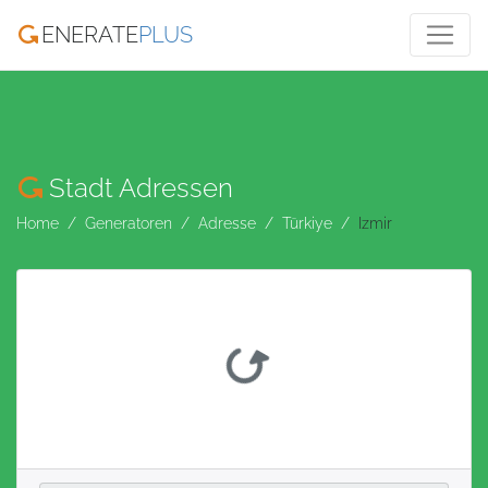
ENERATE
PLUS
Stadt Adressen
Home
Generatoren
Adresse
Türkiye
Izmir