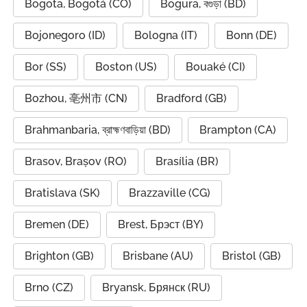
Bogota, Bogotá (CO)
Bogura, বগুড়া (BD)
Bojonegoro (ID)
Bologna (IT)
Bonn (DE)
Bor (SS)
Boston (US)
Bouaké (CI)
Bozhou, 亳州市 (CN)
Bradford (GB)
Brahmanbaria, ব্রাহ্মণবাড়িয়া (BD)
Brampton (CA)
Brasov, Brașov (RO)
Brasília (BR)
Bratislava (SK)
Brazzaville (CG)
Bremen (DE)
Brest, Брэст (BY)
Brighton (GB)
Brisbane (AU)
Bristol (GB)
Brno (CZ)
Bryansk, Брянск (RU)