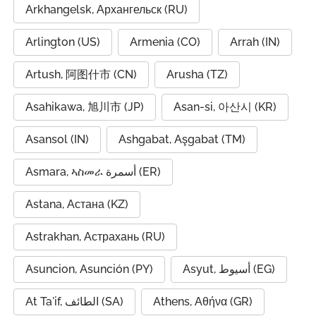
Arkhangelsk, Архангельск (RU)
Arlington (US)
Armenia (CO)
Arrah (IN)
Artush, 阿图什市 (CN)
Arusha (TZ)
Asahikawa, 旭川市 (JP)
Asan-si, 아산시 (KR)
Asansol (IN)
Ashgabat, Aşgabat (TM)
Asmara, ኣስመራ أسمرة (ER)
Astana, Астана (KZ)
Astrakhan, Астрахань (RU)
Asuncion, Asunción (PY)
Asyut, أسيوط (EG)
At Ta'if, الطائف (SA)
Athens, Αθήνα (GR)