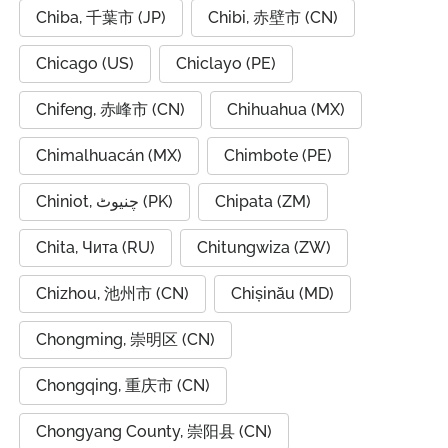
Chiba, 千葉市 (JP)
Chibi, 赤壁市 (CN)
Chicago (US)
Chiclayo (PE)
Chifeng, 赤峰市 (CN)
Chihuahua (MX)
Chimalhuacán (MX)
Chimbote (PE)
Chiniot, چنیوٹ (PK)
Chipata (ZM)
Chita, Чита (RU)
Chitungwiza (ZW)
Chizhou, 池州市 (CN)
Chișinău (MD)
Chongming, 崇明区 (CN)
Chongqing, 重庆市 (CN)
Chongyang County, 崇阳县 (CN)