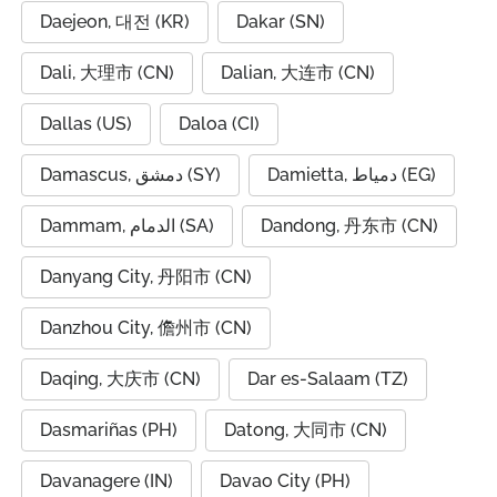
Daejeon, 대전 (KR)
Dakar (SN)
Dali, 大理市 (CN)
Dalian, 大连市 (CN)
Dallas (US)
Daloa (CI)
Damietta, دمياط (EG)
Damascus, دمشق (SY)
Dammam, الدمام (SA)
Dandong, 丹东市 (CN)
Danyang City, 丹阳市 (CN)
Danzhou City, 儋州市 (CN)
Daqing, 大庆市 (CN)
Dar es-Salaam (TZ)
Dasmariñas (PH)
Datong, 大同市 (CN)
Davanagere (IN)
Davao City (PH)