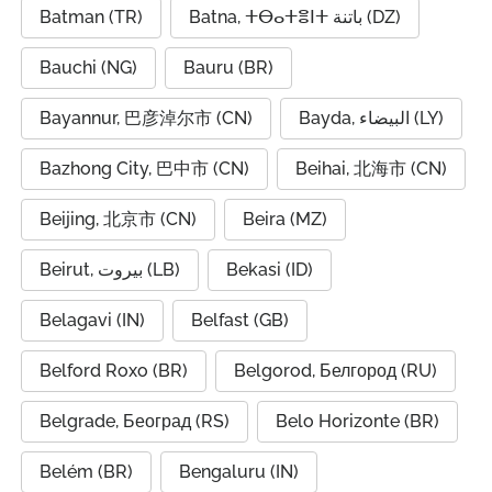
Batman (TR)
Batna, ⵜⴱⴰⵜⴻⵏⵜ باتنة (DZ)
Bauchi (NG)
Bauru (BR)
Bayannur, 巴彦淖尔市 (CN)
Bayda, البيضاء (LY)
Bazhong City, 巴中市 (CN)
Beihai, 北海市 (CN)
Beijing, 北京市 (CN)
Beira (MZ)
Beirut, بيروت (LB)
Bekasi (ID)
Belagavi (IN)
Belfast (GB)
Belford Roxo (BR)
Belgorod, Белгород (RU)
Belgrade, Београд (RS)
Belo Horizonte (BR)
Belém (BR)
Bengaluru (IN)