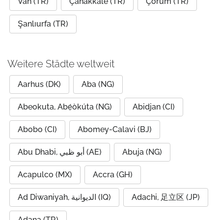
Van (TR)
Çanakkale (TR)
Çorum (TR)
Şanlıurfa (TR)
Weitere Städte weltweit
Aarhus (DK)
Aba (NG)
Abeokuta, Abẹ́òkúta (NG)
Abidjan (CI)
Abobo (CI)
Abomey-Calavi (BJ)
Abu Dhabi, أبو ظبي (AE)
Abuja (NG)
Acapulco (MX)
Accra (GH)
Ad Diwaniyah, الديوانية (IQ)
Adachi, 足立区 (JP)
Adana (TR)