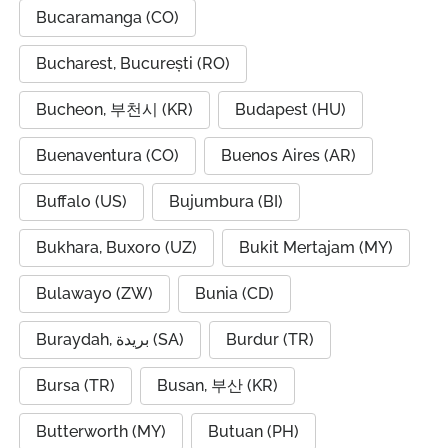
Bucaramanga (CO)
Bucharest, București (RO)
Bucheon, 부천시 (KR)
Budapest (HU)
Buenaventura (CO)
Buenos Aires (AR)
Buffalo (US)
Bujumbura (BI)
Bukhara, Buxoro (UZ)
Bukit Mertajam (MY)
Bulawayo (ZW)
Bunia (CD)
Buraydah, بريدة (SA)
Burdur (TR)
Bursa (TR)
Busan, 부산 (KR)
Butterworth (MY)
Butuan (PH)