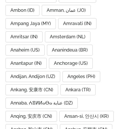
Ambon (ID)
Amman, عمان (JO)
Ampang Jaya (MY)
Amravati (IN)
Amritsar (IN)
Amsterdam (NL)
Anaheim (US)
Ananindeua (BR)
Anantapur (IN)
Anchorage (US)
Andijan, Andijon (UZ)
Angeles (PH)
Ankang, 安康市 (CN)
Ankara (TR)
Annaba, ⵄⴻⵍⵍⴰⴱⴰ عنابة (DZ)
Anqing, 安庆市 (CN)
Ansan-si, 안산시 (KR)