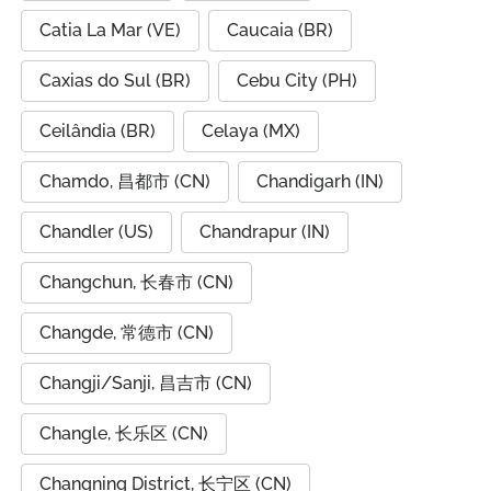
Catia La Mar (VE)
Caucaia (BR)
Caxias do Sul (BR)
Cebu City (PH)
Ceilândia (BR)
Celaya (MX)
Chamdo, 昌都市 (CN)
Chandigarh (IN)
Chandler (US)
Chandrapur (IN)
Changchun, 长春市 (CN)
Changde, 常德市 (CN)
Changji/Sanji, 昌吉市 (CN)
Changle, 长乐区 (CN)
Changning District, 长宁区 (CN)