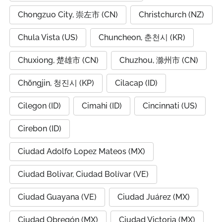
Chongzuo City, 崇左市 (CN)
Christchurch (NZ)
Chula Vista (US)
Chuncheon, 춘천시 (KR)
Chuxiong, 楚雄市 (CN)
Chuzhou, 滁州市 (CN)
Chŏngjin, 청진시 (KP)
Cilacap (ID)
Cilegon (ID)
Cimahi (ID)
Cincinnati (US)
Cirebon (ID)
Ciudad Adolfo Lopez Mateos (MX)
Ciudad Bolivar, Ciudad Bolívar (VE)
Ciudad Guayana (VE)
Ciudad Juárez (MX)
Ciudad Obregón (MX)
Ciudad Victoria (MX)