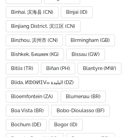
Binhai, 滨海县 (CN)
Binjai (ID)
Binjiang District, 滨江区 (CN)
Binzhou, 滨州市 (CN)
Birmingham (GB)
Bishkek, Бишкек (KG)
Bissau (GW)
Bitlis (TR)
Biñan (PH)
Blantyre (MW)
Blida, ⵍⴻⴱⵍⵉⴸⴰ البليدة (DZ)
Bloemfontein (ZA)
Blumenau (BR)
Boa Vista (BR)
Bobo-Dioulasso (BF)
Bochum (DE)
Bogor (ID)