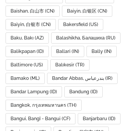
Baishan, 白山市 (CN)
Baiyin, 白银区 (CN)
Baiyin, 白银市 (CN)
Bakersfield (US)
Baku, Bakı (AZ)
Balashikha, Балашиха (RU)
Balikpapan (ID)
Ballari (IN)
Bally (IN)
Baltimore (US)
Balıkesir (TR)
Bamako (ML)
Bandar Abbas, بندرعباس (IR)
Bandar Lampung (ID)
Bandung (ID)
Bangkok, กรุงเทพมหานคร (TH)
Bangui, Bangî - Bangui (CF)
Banjarbaru (ID)