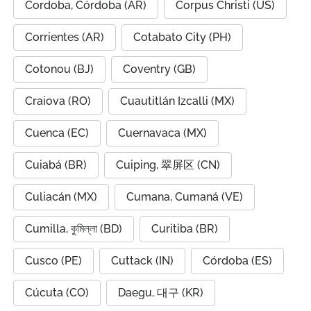
Cordoba, Córdoba (AR)
Corpus Christi (US)
Corrientes (AR)
Cotabato City (PH)
Cotonou (BJ)
Coventry (GB)
Craiova (RO)
Cuautitlán Izcalli (MX)
Cuenca (EC)
Cuernavaca (MX)
Cuiabá (BR)
Cuiping, 翠屏区 (CN)
Culiacán (MX)
Cumana, Cumaná (VE)
Cumilla, কুমিল্লা (BD)
Curitiba (BR)
Cusco (PE)
Cuttack (IN)
Córdoba (ES)
Cúcuta (CO)
Daegu, 대구 (KR)