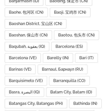
Banjarmasin (ID)
Baoding, 保定市 (CN)
Baohe, 包河区 (CN)
Baoji, 宝鸡市 (CN)
Baoshan District, 宝山区 (CN)
Baoshan, 保山市 (CN)
Baotou, 包头市 (CN)
Baqubah, بعقوبة (IQ)
Barcelona (ES)
Barcelona (VE)
Bareilly (IN)
Bari (IT)
Barinas (VE)
Barnaul, Барнаул (RU)
Barquisimeto (VE)
Barranquilla (CO)
Basra, البصرة (IQ)
Batam City, Batam (ID)
Batangas City, Batangas (PH)
Bathinda (IN)