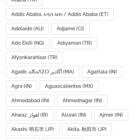
Addis Ababa, አዲስ አበባ / Addis Ababa (ET)
Adelaide (AU)
Adjamé (CI)
Ado Ekiti (NG)
Adıyaman (TR)
Afyonkarahisar (TR)
Agadir, ⴰⴳⴰⴷⵉⵔ أگادیر (MA)
Agartala (IN)
Agra (IN)
Aguascalientes (MX)
Ahmedabad (IN)
Ahmednagar (IN)
Ahwaz, اهواز (IR)
Aizawl (IN)
Ajmer (IN)
Akashi, 明石市 (JP)
Akita, 秋田市 (JP)