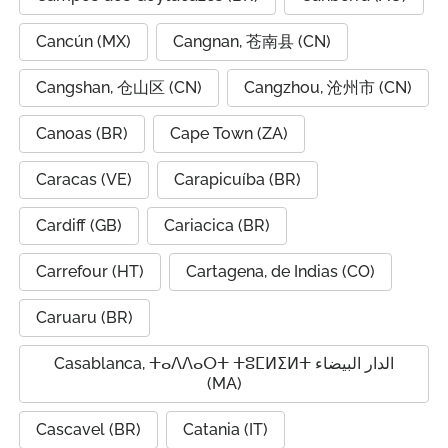
Cancún (MX)
Cangnan, 苍南县 (CN)
Cangshan, 仓山区 (CN)
Cangzhou, 沧州市 (CN)
Canoas (BR)
Cape Town (ZA)
Caracas (VE)
Carapicuíba (BR)
Cardiff (GB)
Cariacica (BR)
Carrefour (HT)
Cartagena, de Indias (CO)
Caruaru (BR)
Casablanca, ⵜⴰⴷⴷⴰⵔⵜ ⵜⵓⵎⵍⵉⵍⵜ الدار البيضاء
(MA)
Cascavel (BR)
Catania (IT)