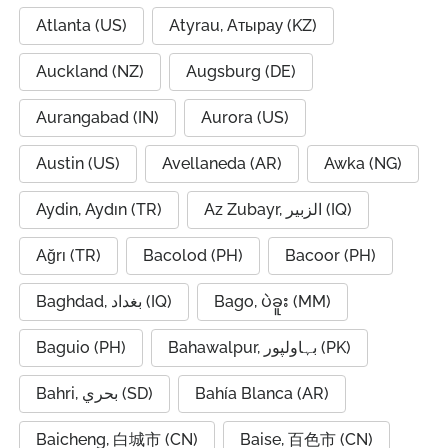
Atlanta (US)
Atyrau, Атырау (KZ)
Auckland (NZ)
Augsburg (DE)
Aurangabad (IN)
Aurora (US)
Austin (US)
Avellaneda (AR)
Awka (NG)
Aydin, Aydın (TR)
Az Zubayr, الزبير (IQ)
Ağrı (TR)
Bacolod (PH)
Bacoor (PH)
Baghdad, بغداد (IQ)
Bago, ပဲခူး (MM)
Baguio (PH)
Bahawalpur, بہاولپور (PK)
Bahri, بحري (SD)
Bahía Blanca (AR)
Baicheng, 白城市 (CN)
Baise, 百色市 (CN)