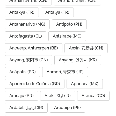
Anshan, 鞍山市 (CN)
Anshun, 安顺市 (CN)
Antakya (TR)
Antalya (TR)
Antananarivo (MG)
Antipolo (PH)
Antofagasta (CL)
Antsirabe (MG)
Antwerp, Antwerpen (BE)
Anxin, 安新县 (CN)
Anyang, 安阳市 (CN)
Anyang, 안양시 (KR)
Anápolis (BR)
Aomori, 青森市 (JP)
Aparecida de Goiânia (BR)
Apodaca (MX)
Aracaju (BR)
Arak, اراک (IR)
Arauca (CO)
Ardabil, اردبیل (IR)
Arequipa (PE)