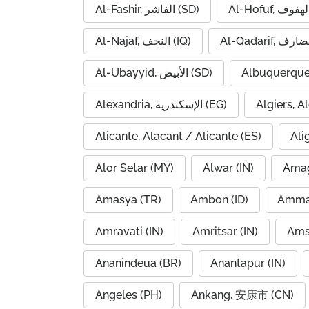
Al-Fashir, الفاشر (SD)
Al-Najaf, النجف (IQ)
Al-Ubayyid, الأبيض (SD)
Albuquerque
Alexandria, الإسكندرية (EG)
Alicante, Alacant / Alicante (ES)
Ali
Alor Setar (MY)
Alwar (IN)
Amag
Amasya (TR)
Ambon (ID)
Amravati (IN)
Amritsar (IN)
Ams
Ananindeua (BR)
Anantapur (IN)
Angeles (PH)
Ankang, 安康市 (CN)