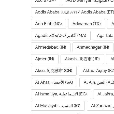
Accra (GH)
Ad Diwaniyah, الديوانية (
Addis Ababa, አዲስ አበባ / Addis Ababa (ET
Ado Ekiti (NG)
Adıyaman (TR)
A
Agadir, ⴰⴳⴰⴷⵉⵔ أگادیر (MA)
Agartala 
Ahmedabad (IN)
Ahmednagar (IN)
Ajmer (IN)
Akashi, 明石市 (JP)
A
Aksu, 阿克苏市 (CN)
Aktau, Ақтау (KZ
Al Ain, العين (AE
Al Ahsa, الأحساء (SA)
Al Ismailiya, الإسماعيلية (EG)
Al Musaiyib, المسيب (IQ)