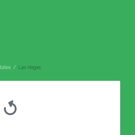
tates
Las Vegas