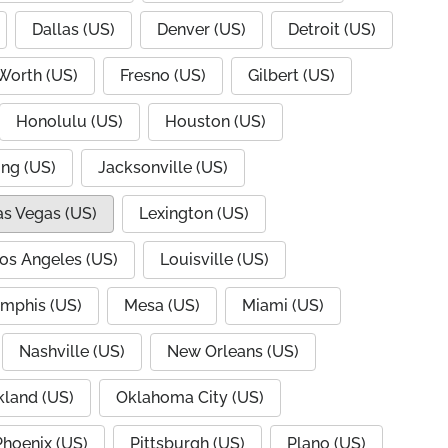
Dallas (US)
Denver (US)
Detroit (US)
 Worth (US)
Fresno (US)
Gilbert (US)
Honolulu (US)
Houston (US)
ing (US)
Jacksonville (US)
as Vegas (US)
Lexington (US)
os Angeles (US)
Louisville (US)
mphis (US)
Mesa (US)
Miami (US)
Nashville (US)
New Orleans (US)
land (US)
Oklahoma City (US)
Phoenix (US)
Pittsburgh (US)
Plano (US)