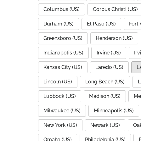
Columbus (US)
Corpus Christi (US)
Durham (US)
El Paso (US)
Fort
Greensboro (US)
Henderson (US)
Indianapolis (US)
Irvine (US)
Irv
Kansas City (US)
Laredo (US)
L
Lincoln (US)
Long Beach (US)
L
Lubbock (US)
Madison (US)
Me
Milwaukee (US)
Minneapolis (US)
New York (US)
Newark (US)
Oak
Omaha (US)
Philadelphia (US)