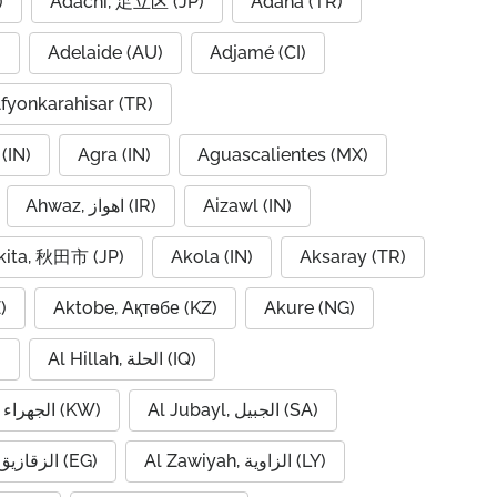
IQ)
Adachi, 足立区 (JP)
Adana (TR)
)
Adelaide (AU)
Adjamé (CI)
fyonkarahisar (TR)
(IN)
Agra (IN)
Aguascalientes (MX)
Ahwaz, اهواز (IR)
Aizawl (IN)
kita, 秋田市 (JP)
Akola (IN)
Aksaray (TR)
)
Aktobe, Ақтөбе (KZ)
Akure (NG)
Al Hillah, الحلة (IQ)
)
Al Jubayl, الجبيل (SA)
Al Jahra, الجهراء (KW)
Al Zawiyah, الزاوية (LY)
Al Zaqaziq, الزقازيق (EG)