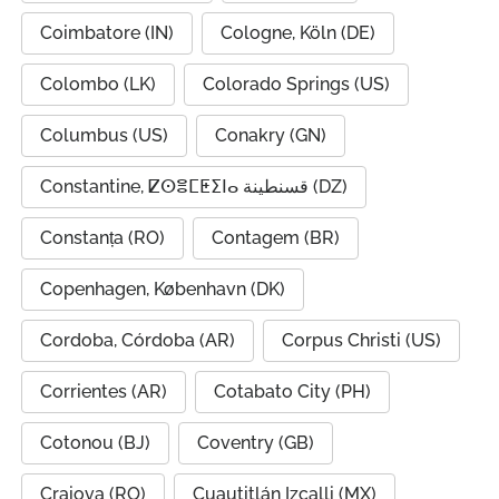
Coimbatore (IN)
Cologne, Köln (DE)
Colombo (LK)
Colorado Springs (US)
Columbus (US)
Conakry (GN)
Constantine, ⵇⵙⴻⵎⵟⵉⵏⴰ قسنطينة (DZ)
Constanța (RO)
Contagem (BR)
Copenhagen, København (DK)
Cordoba, Córdoba (AR)
Corpus Christi (US)
Corrientes (AR)
Cotabato City (PH)
Cotonou (BJ)
Coventry (GB)
Craiova (RO)
Cuautitlán Izcalli (MX)