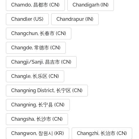
Chamdo, 昌都市 (CN)
Chandigarh (IN)
Chandler (US)
Chandrapur (IN)
Changchun, 长春市 (CN)
Changde, 常德市 (CN)
Changji/Sanji, 昌吉市 (CN)
Changle, 长乐区 (CN)
Changning District, 长宁区 (CN)
Changning, 长宁县 (CN)
Changsha, 长沙市 (CN)
Changwon, 창원시 (KR)
Changzhi, 长治市 (CN)