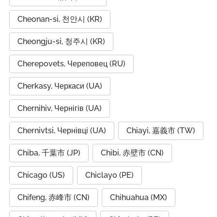
Cheonan-si, 천안시 (KR)
Cheongju-si, 청주시 (KR)
Cherepovets, Череповец (RU)
Cherkasy, Черкаси (UA)
Chernihiv, Чернігів (UA)
Chernivtsi, Чернівці (UA)
Chiayi, 嘉義市 (TW)
Chiba, 千葉市 (JP)
Chibi, 赤壁市 (CN)
Chicago (US)
Chiclayo (PE)
Chifeng, 赤峰市 (CN)
Chihuahua (MX)