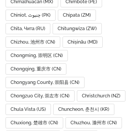
Chimalhuacán (MX)
Chimbote (PE)
Chiniot, چنیوٹ (PK)
Chipata (ZM)
Chita, Чита (RU)
Chitungwiza (ZW)
Chizhou, 池州市 (CN)
Chișinău (MD)
Chongming, 崇明区 (CN)
Chongqing, 重庆市 (CN)
Chongyang County, 崇阳县 (CN)
Chongzuo City, 崇左市 (CN)
Christchurch (NZ)
Chula Vista (US)
Chuncheon, 춘천시 (KR)
Chuxiong, 楚雄市 (CN)
Chuzhou, 滁州市 (CN)