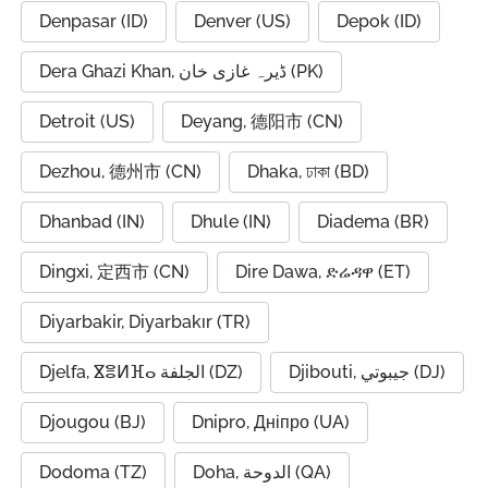
Denpasar (ID)
Denver (US)
Depok (ID)
Dera Ghazi Khan, ڈیرہ غازی خان (PK)
Detroit (US)
Deyang, 德阳市 (CN)
Dezhou, 德州市 (CN)
Dhaka, ঢাকা (BD)
Dhanbad (IN)
Dhule (IN)
Diadema (BR)
Dingxi, 定西市 (CN)
Dire Dawa, ድሬዳዋ (ET)
Diyarbakir, Diyarbakır (TR)
Djibouti, جيبوتي (DJ)
Djelfa, ⴵⴻⵍⴼⴰ الجلفة (DZ)
Djougou (BJ)
Dnipro, Дніпро (UA)
Dodoma (TZ)
Doha, الدوحة (QA)