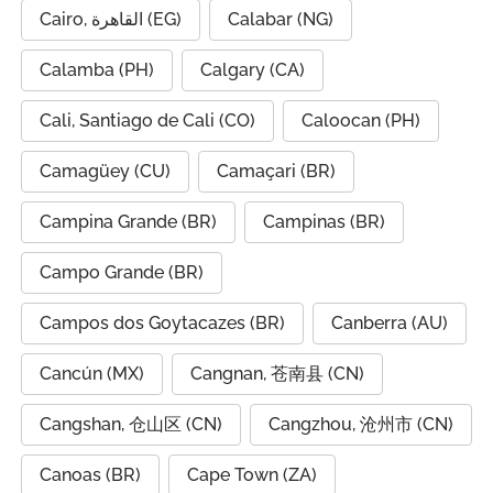
Cairo, القاهرة (EG)
Calabar (NG)
Calamba (PH)
Calgary (CA)
Cali, Santiago de Cali (CO)
Caloocan (PH)
Camagüey (CU)
Camaçari (BR)
Campina Grande (BR)
Campinas (BR)
Campo Grande (BR)
Campos dos Goytacazes (BR)
Canberra (AU)
Cancún (MX)
Cangnan, 苍南县 (CN)
Cangshan, 仓山区 (CN)
Cangzhou, 沧州市 (CN)
Canoas (BR)
Cape Town (ZA)