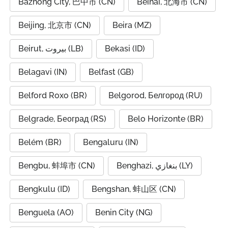
Bazhong City, 巴中市 (CN)
Beihai, 北海市 (CN)
Beijing, 北京市 (CN)
Beira (MZ)
Beirut, بيروت (LB)
Bekasi (ID)
Belagavi (IN)
Belfast (GB)
Belford Roxo (BR)
Belgorod, Белгород (RU)
Belgrade, Београд (RS)
Belo Horizonte (BR)
Belém (BR)
Bengaluru (IN)
Bengbu, 蚌埠市 (CN)
Benghazi, بنغازي (LY)
Bengkulu (ID)
Bengshan, 蚌山区 (CN)
Benguela (AO)
Benin City (NG)