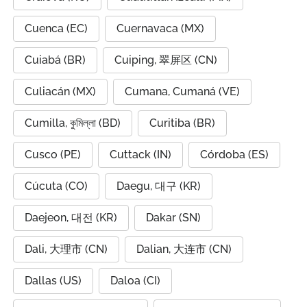
Cuenca (EC)
Cuernavaca (MX)
Cuiabá (BR)
Cuiping, 翠屏区 (CN)
Culiacán (MX)
Cumana, Cumaná (VE)
Cumilla, কুমিল্লা (BD)
Curitiba (BR)
Cusco (PE)
Cuttack (IN)
Córdoba (ES)
Cúcuta (CO)
Daegu, 대구 (KR)
Daejeon, 대전 (KR)
Dakar (SN)
Dali, 大理市 (CN)
Dalian, 大连市 (CN)
Dallas (US)
Daloa (CI)