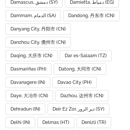
Damietta, دمياط (EG)
Damascus, دمشق (SY)
Dammam, الدمام (SA)
Dandong, 丹东市 (CN)
Danyang City, 丹阳市 (CN)
Danzhou City, 儋州市 (CN)
Daqing, 大庆市 (CN)
Dar es-Salaam (TZ)
Dasmariñas (PH)
Datong, 大同市 (CN)
Davanagere (IN)
Davao City (PH)
Daye, 大冶市 (CN)
Dazhou, 达州市 (CN)
Dehradun (IN)
Deir Ez Zor, دير الزور (SY)
Delhi (IN)
Delmas (HT)
Denizli (TR)