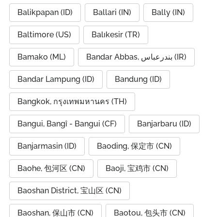
Balikpapan (ID)
Ballari (IN)
Bally (IN)
Baltimore (US)
Balıkesir (TR)
Bamako (ML)
Bandar Abbas, بندرعباس (IR)
Bandar Lampung (ID)
Bandung (ID)
Bangkok, กรุงเทพมหานคร (TH)
Bangui, Bangî - Bangui (CF)
Banjarbaru (ID)
Banjarmasin (ID)
Baoding, 保定市 (CN)
Baohe, 包河区 (CN)
Baoji, 宝鸡市 (CN)
Baoshan District, 宝山区 (CN)
Baoshan, 保山市 (CN)
Baotou, 包头市 (CN)