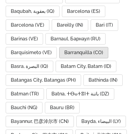
Baqubah, بعقوبة (IQ)
Barcelona (ES)
Barcelona (VE)
Bareilly (IN)
Bari (IT)
Barinas (VE)
Barnaul, Барнаул (RU)
Barquisimeto (VE)
Barranquilla (CO)
Basra, البصرة (IQ)
Batam City, Batam (ID)
Batangas City, Batangas (PH)
Bathinda (IN)
Batman (TR)
Batna, ⵜⴱⴰⵜⴻⵏⵜ باتنة (DZ)
Bauchi (NG)
Bauru (BR)
Bayannur, 巴彦淖尔市 (CN)
Bayda, البيضاء (LY)