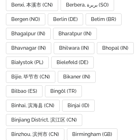
Benxi, 本溪市 (CN)
Berbera, بربرة (SO)
Bergen (NO)
Berlin (DE)
Betim (BR)
Bhagalpur (IN)
Bharatpur (IN)
Bhavnagar (IN)
Bhilwara (IN)
Bhopal (IN)
Białystok (PL)
Bielefeld (DE)
Bijie, 毕节市 (CN)
Bikaner (IN)
Bilbao (ES)
Bingöl (TR)
Binhai, 滨海县 (CN)
Binjai (ID)
Binjiang District, 滨江区 (CN)
Binzhou, 滨州市 (CN)
Birmingham (GB)