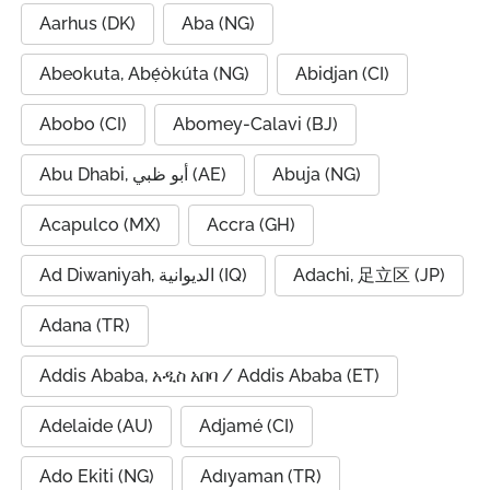
Aarhus (DK)
Aba (NG)
Abeokuta, Abẹ́òkúta (NG)
Abidjan (CI)
Abobo (CI)
Abomey-Calavi (BJ)
Abu Dhabi, أبو ظبي (AE)
Abuja (NG)
Acapulco (MX)
Accra (GH)
Ad Diwaniyah, الديوانية (IQ)
Adachi, 足立区 (JP)
Adana (TR)
Addis Ababa, አዲስ አበባ / Addis Ababa (ET)
Adelaide (AU)
Adjamé (CI)
Ado Ekiti (NG)
Adıyaman (TR)