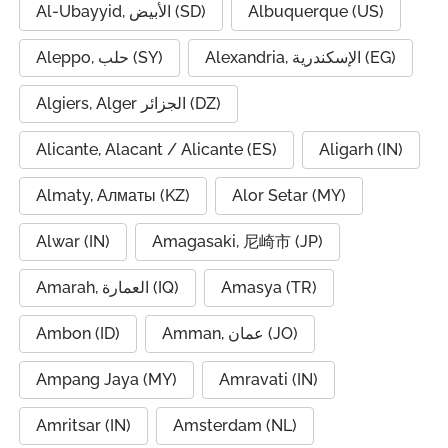
Al-Ubayyid, الأبيض (SD)
Albuquerque (US)
Alexandria, الإسكندرية (EG)
Aleppo, حلب (SY)
Algiers, Alger الجزائر (DZ)
Alicante, Alacant / Alicante (ES)
Aligarh (IN)
Almaty, Алматы (KZ)
Alor Setar (MY)
Alwar (IN)
Amagasaki, 尼崎市 (JP)
Amarah, العمارة (IQ)
Amasya (TR)
Ambon (ID)
Amman, عمان (JO)
Ampang Jaya (MY)
Amravati (IN)
Amritsar (IN)
Amsterdam (NL)