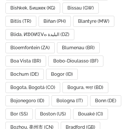
Bishkek, Бишкек (KG)
Bissau (GW)
Bitlis (TR)
Biñan (PH)
Blantyre (MW)
Blida, ⵍⴻⴱⵍⵉⴸⴰ البليدة (DZ)
Bloemfontein (ZA)
Blumenau (BR)
Boa Vista (BR)
Bobo-Dioulasso (BF)
Bochum (DE)
Bogor (ID)
Bogota, Bogotá (CO)
Bogura, বগুড়া (BD)
Bojonegoro (ID)
Bologna (IT)
Bonn (DE)
Bor (SS)
Boston (US)
Bouaké (CI)
Bozhou, 亳州市 (CN)
Bradford (GB)