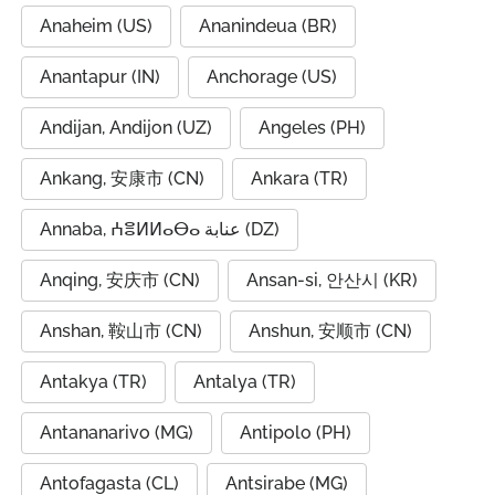
Anaheim (US)
Ananindeua (BR)
Anantapur (IN)
Anchorage (US)
Andijan, Andijon (UZ)
Angeles (PH)
Ankang, 安康市 (CN)
Ankara (TR)
Annaba, ⵄⴻⵍⵍⴰⴱⴰ عنابة (DZ)
Anqing, 安庆市 (CN)
Ansan-si, 안산시 (KR)
Anshan, 鞍山市 (CN)
Anshun, 安顺市 (CN)
Antakya (TR)
Antalya (TR)
Antananarivo (MG)
Antipolo (PH)
Antofagasta (CL)
Antsirabe (MG)