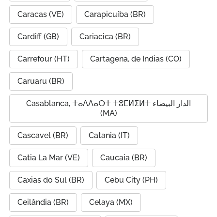
Caracas (VE)
Carapicuíba (BR)
Cardiff (GB)
Cariacica (BR)
Carrefour (HT)
Cartagena, de Indias (CO)
Caruaru (BR)
Casablanca, ⵜⴰⴷⴷⴰⵔⵜ ⵜⵓⵎⵍⵉⵍⵜ الدار البيضاء
(MA)
Cascavel (BR)
Catania (IT)
Catia La Mar (VE)
Caucaia (BR)
Caxias do Sul (BR)
Cebu City (PH)
Ceilândia (BR)
Celaya (MX)