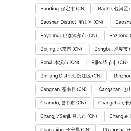
Baoding, 保定市 (CN)
Baohe, 包河区 (
Baoshan District, 宝山区 (CN)
Baosh
Bayannur, 巴彦淖尔市 (CN)
Bazhong 
Beijing, 北京市 (CN)
Bengbu, 蚌埠市 (
Benxi, 本溪市 (CN)
Bijie, 毕节市 (CN)
Binjiang District, 滨江区 (CN)
Binzho
Cangnan, 苍南县 (CN)
Cangshan, 仓
Chamdo, 昌都市 (CN)
Changchun, 长
Changji/Sanji, 昌吉市 (CN)
Changle,
Changning, 长宁县 (CN)
Changsha, 