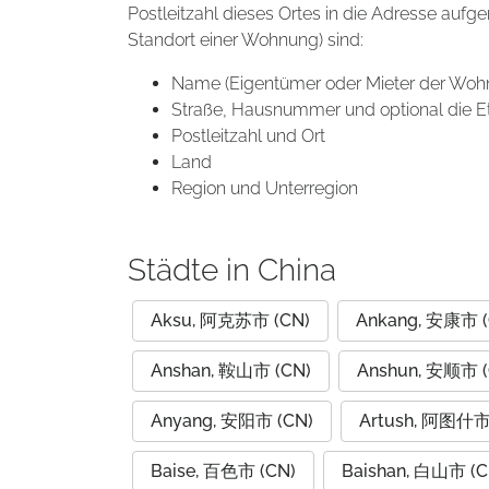
Postleitzahl dieses Ortes in die Adresse aufg
Standort einer Wohnung) sind:
Name (Eigentümer oder Mieter der Woh
Straße, Hausnummer und optional die E
Postleitzahl und Ort
Land
Region und Unterregion
Städte in China
Aksu, 阿克苏市 (CN)
Ankang, 安康市 (
Anshan, 鞍山市 (CN)
Anshun, 安顺市 (
Anyang, 安阳市 (CN)
Artush, 阿图什市
Baise, 百色市 (CN)
Baishan, 白山市 (C