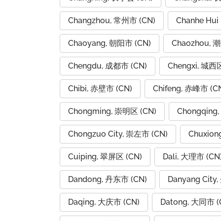
Changzhou, 常州市 (CN)
Chanhe Hui
Chaoyang, 朝阳市 (CN)
Chaozhou, 
Chengdu, 成都市 (CN)
Chengxi, 城西区
Chibi, 赤壁市 (CN)
Chifeng, 赤峰市 (C
Chongming, 崇明区 (CN)
Chongqing
Chongzuo City, 崇左市 (CN)
Chuxion
Cuiping, 翠屏区 (CN)
Dali, 大理市 (CN
Dandong, 丹东市 (CN)
Danyang City
Daqing, 大庆市 (CN)
Datong, 大同市 (