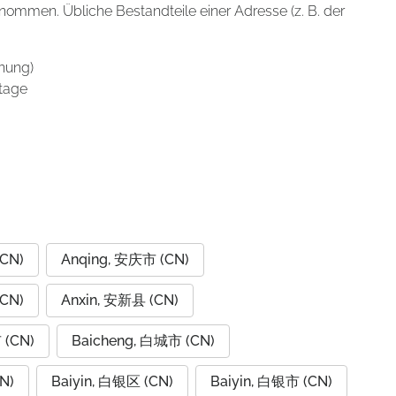
enommen. Übliche Bestandteile einer Adresse (z. B. der
nung)
tage
CN)
Anqing, 安庆市 (CN)
CN)
Anxin, 安新县 (CN)
 (CN)
Baicheng, 白城市 (CN)
N)
Baiyin, 白银区 (CN)
Baiyin, 白银市 (CN)