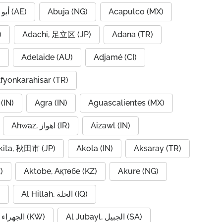
Abu Dhabi, أبو ظبي (AE)
Abuja (NG)
Acapulco (MX)
IQ)
Adachi, 足立区 (JP)
Adana (TR)
)
Adelaide (AU)
Adjamé (CI)
fyonkarahisar (TR)
(IN)
Agra (IN)
Aguascalientes (MX)
Ahwaz, اهواز (IR)
Aizawl (IN)
kita, 秋田市 (JP)
Akola (IN)
Aksaray (TR)
)
Aktobe, Ақтөбе (KZ)
Akure (NG)
Al Hillah, الحلة (IQ)
)
Al Jubayl, الجبيل (SA)
Al Jahra, الجهراء (KW)