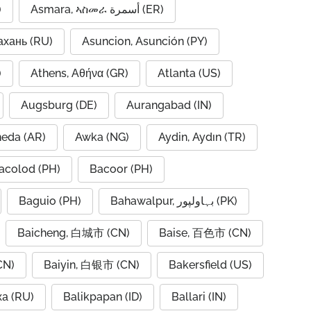
)
Asmara, ኣስመራ أسمرة (ER)
ахань (RU)
Asuncion, Asunción (PY)
A)
Athens, Αθήνα (GR)
Atlanta (US)
Augsburg (DE)
Aurangabad (IN)
neda (AR)
Awka (NG)
Aydin, Aydın (TR)
acolod (PH)
Bacoor (PH)
Baguio (PH)
Bahawalpur, بہاولپور (PK)
Baicheng, 白城市 (CN)
Baise, 百色市 (CN)
CN)
Baiyin, 白银市 (CN)
Bakersfield (US)
ха (RU)
Balikpapan (ID)
Ballari (IN)