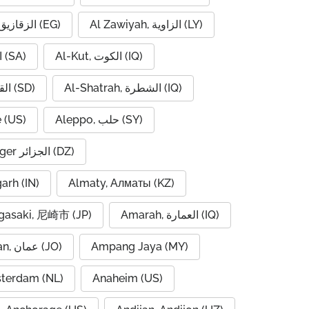
Al Zawiyah, الزاوية (LY)
Al Zaqaziq, الزقازيق (EG)
Al-Kut, الكوت (IQ)
Al-Hofuf, الهفوف (SA)
Al-Shatrah, الشطرة (IQ)
Al-Qadarif, القضارف (SD)
 (US)
Aleppo, حلب (SY)
Algiers, Alger الجزائر (DZ)
garh (IN)
Almaty, Алматы (KZ)
asaki, 尼崎市 (JP)
Amarah, العمارة (IQ)
Amman, عمان (JO)
Ampang Jaya (MY)
terdam (NL)
Anaheim (US)