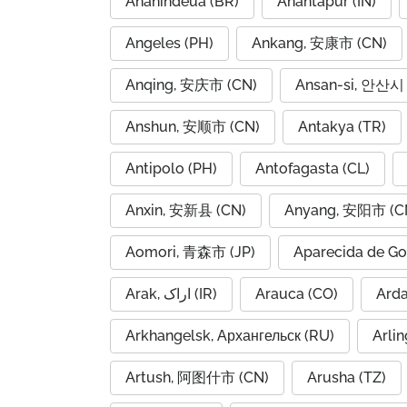
Ananindeua (BR)
Anantapur (IN)
Angeles (PH)
Ankang, 安康市 (CN)
Anqing, 安庆市 (CN)
Ansan-si, 안산시 
Anshun, 安顺市 (CN)
Antakya (TR)
Antipolo (PH)
Antofagasta (CL)
Anxin, 安新县 (CN)
Anyang, 安阳市 (C
Aomori, 青森市 (JP)
Aparecida de Go
Arak, اراک (IR)
Arauca (CO)
Arkhangelsk, Архангельск (RU)
Arlin
Artush, 阿图什市 (CN)
Arusha (TZ)