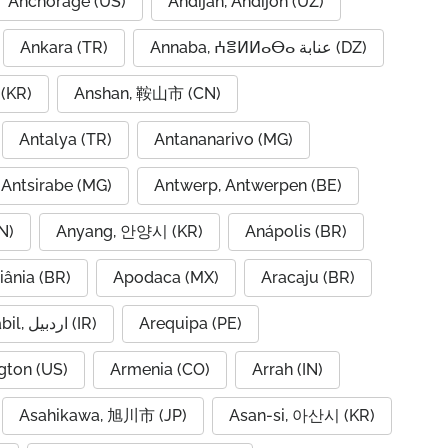
Anchorage (US)
Andijan, Andijon (UZ)
Ankara (TR)
Annaba, ⵄⴻⵍⵍⴰⴱⴰ عنابة (DZ)
(KR)
Anshan, 鞍山市 (CN)
Antalya (TR)
Antananarivo (MG)
Antsirabe (MG)
Antwerp, Antwerpen (BE)
N)
Anyang, 안양시 (KR)
Anápolis (BR)
iânia (BR)
Apodaca (MX)
Aracaju (BR)
Ardabil, اردبیل (IR)
Arequipa (PE)
gton (US)
Armenia (CO)
Arrah (IN)
Asahikawa, 旭川市 (JP)
Asan-si, 아산시 (KR)