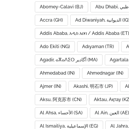
Abomey-Calavi (BJ)
Accra (GH)
Ad Diwaniyah, الديوانية (
Addis Ababa, አዲስ አበባ / Addis Ababa (ET
Ado Ekiti (NG)
Adıyaman (TR)
A
Agadir, ⴰⴳⴰⴷⵉⵔ أگادیر (MA)
Agartala 
Ahmedabad (IN)
Ahmednagar (IN)
Ajmer (IN)
Akashi, 明石市 (JP)
A
Aksu, 阿克苏市 (CN)
Aktau, Ақтау (KZ
Al Ain, العين (AE
Al Ahsa, الأحساء (SA)
Al Ismailiya, الإسماعيلية (EG)