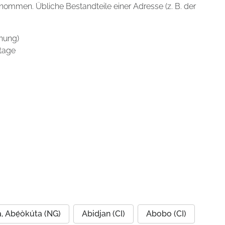
enommen. Übliche Bestandteile einer Adresse (z. B. der
nung)
tage
, Abẹ́òkúta (NG)
Abidjan (CI)
Abobo (CI)