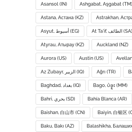
Asansol (IN)
Ashgabat, Aşgabat (TM
Astana, Астана (KZ)
Astrakhan, Астр
At Ta'if, الطائف (S
Asyut, أسيوط (EG)
Atyrau, Атырау (KZ)
Auckland (NZ)
Aurora (US)
Austin (US)
Avella
Az Zubayr, الزبير (IQ)
Ağrı (TR)
B
Baghdad, بغداد (IQ)
Bago, ပဲခူး (MM)
Bahri, بحري (SD)
Bahía Blanca (AR)
Baishan, 白山市 (CN)
Baiyin, 白银区 (
Baku, Bakı (AZ)
Balashikha, Балаши