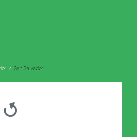
dor
San Salvador