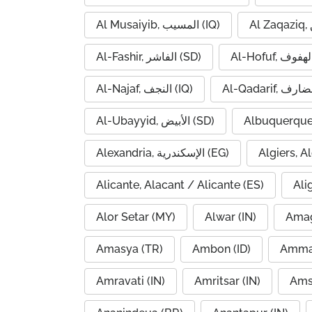
Al Musaiyib, المسيب (IQ)
Al-Fashir, الفاشر (SD)
Al-Najaf, النجف (IQ)
Al-Ubayyid, الأبيض (SD)
Albuquerque
Alexandria, الإسكندرية (EG)
Alicante, Alacant / Alicante (ES)
Ali
Alor Setar (MY)
Alwar (IN)
Amag
Amasya (TR)
Ambon (ID)
Amravati (IN)
Amritsar (IN)
Ams