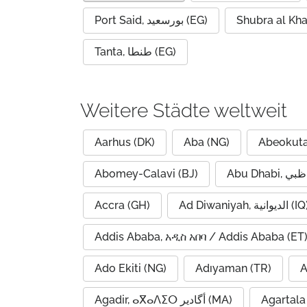
Port Said, بورسعيد (EG)
Tanta, طنطا (EG)
Weitere Städte weltweit
Aarhus (DK)
Aba (NG)
Abeokuta
Abomey-Calavi (BJ)
Accra (GH)
Ad Diwaniyah, الديوانية (
Addis Ababa, አዲስ አበባ / Addis Ababa (ET
Ado Ekiti (NG)
Adıyaman (TR)
A
Agadir, ⴰⴳⴰⴷⵉⵔ أگادیر (MA)
Agartala 