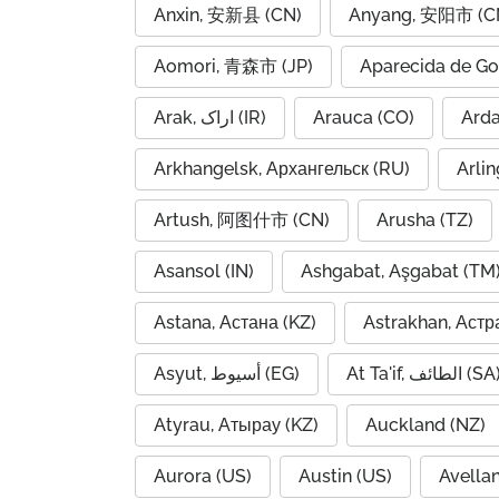
Anxin, 安新县 (CN)
Anyang, 安阳市 (C
Aomori, 青森市 (JP)
Aparecida de Go
Arak, اراک (IR)
Arauca (CO)
Arkhangelsk, Архангельск (RU)
Arlin
Artush, 阿图什市 (CN)
Arusha (TZ)
Asansol (IN)
Ashgabat, Aşgabat (TM
Astana, Астана (KZ)
Astrakhan, Астр
At Ta'if, الطائف (S
Asyut, أسيوط (EG)
Atyrau, Атырау (KZ)
Auckland (NZ)
Aurora (US)
Austin (US)
Avella