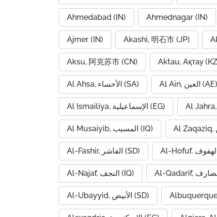
Ahmedabad (IN)
Ahmednagar (IN)
Ajmer (IN)
Akashi, 明石市 (JP)
A
Aksu, 阿克苏市 (CN)
Aktau, Ақтау (KZ
Al Ain, العين (AE
Al Ahsa, الأحساء (SA)
Al Ismailiya, الإسماعيلية (EG)
Al Musaiyib, المسيب (IQ)
Al-Fashir, الفاشر (SD)
Al-Najaf, النجف (IQ)
Al-Ubayyid, الأبيض (SD)
Albuquerque