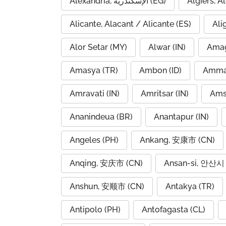
Alexandria, الإسكندرية (EG)
Alicante, Alacant / Alicante (ES)
Ali
Alor Setar (MY)
Alwar (IN)
Amag
Amasya (TR)
Ambon (ID)
Amravati (IN)
Amritsar (IN)
Ams
Ananindeua (BR)
Anantapur (IN)
Angeles (PH)
Ankang, 安康市 (CN)
Anqing, 安庆市 (CN)
Ansan-si, 안산시 
Anshun, 安顺市 (CN)
Antakya (TR)
Antipolo (PH)
Antofagasta (CL)