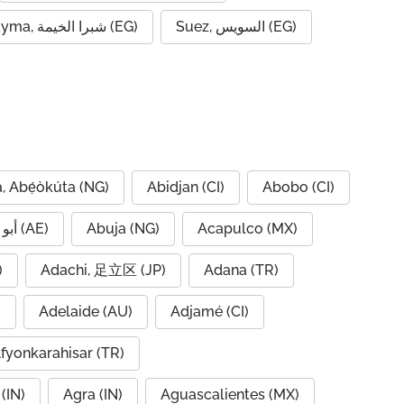
Suez, السويس (EG)
Shubra al Khayma, شبرا الخيمة (EG)
, Abẹ́òkúta (NG)
Abidjan (CI)
Abobo (CI)
Abu Dhabi, أبو ظبي (AE)
Abuja (NG)
Acapulco (MX)
IQ)
Adachi, 足立区 (JP)
Adana (TR)
)
Adelaide (AU)
Adjamé (CI)
fyonkarahisar (TR)
(IN)
Agra (IN)
Aguascalientes (MX)