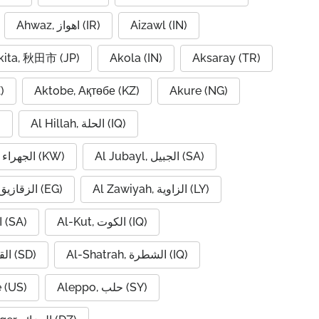
Ahwaz, اهواز (IR)
Aizawl (IN)
kita, 秋田市 (JP)
Akola (IN)
Aksaray (TR)
)
Aktobe, Ақтөбе (KZ)
Akure (NG)
Al Hillah, الحلة (IQ)
)
Al Jubayl, الجبيل (SA)
Al Jahra, الجهراء (KW)
Al Zawiyah, الزاوية (LY)
Al Zaqaziq, الزقازيق (EG)
Al-Kut, الكوت (IQ)
Al-Hofuf, الهفوف (SA)
Al-Shatrah, الشطرة (IQ)
Al-Qadarif, القضارف (SD)
 (US)
Aleppo, حلب (SY)