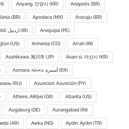
N)
Anyang, 안양시 (KR)
Anápolis (BR)
iânia (BR)
Apodaca (MX)
Aracaju (BR)
Ardabil, اردبیل (IR)
Arequipa (PE)
gton (US)
Armenia (CO)
Arrah (IN)
Asahikawa, 旭川市 (JP)
Asan-si, 아산시 (KR)
)
Asmara, ኣስመራ أسمرة (ER)
ахань (RU)
Asuncion, Asunción (PY)
A)
Athens, Αθήνα (GR)
Atlanta (US)
Augsburg (DE)
Aurangabad (IN)
neda (AR)
Awka (NG)
Aydin, Aydın (TR)