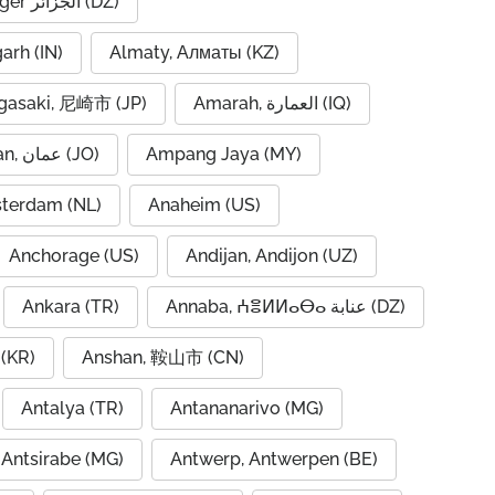
Algiers, Alger الجزائر (DZ)
garh (IN)
Almaty, Алматы (KZ)
asaki, 尼崎市 (JP)
Amarah, العمارة (IQ)
Amman, عمان (JO)
Ampang Jaya (MY)
terdam (NL)
Anaheim (US)
Anchorage (US)
Andijan, Andijon (UZ)
Ankara (TR)
Annaba, ⵄⴻⵍⵍⴰⴱⴰ عنابة (DZ)
(KR)
Anshan, 鞍山市 (CN)
Antalya (TR)
Antananarivo (MG)
Antsirabe (MG)
Antwerp, Antwerpen (BE)