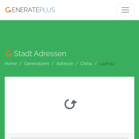
ENERATE
PLUS
Stadt Adressen
Home
Generatoren
Adresse
China
Luzhou