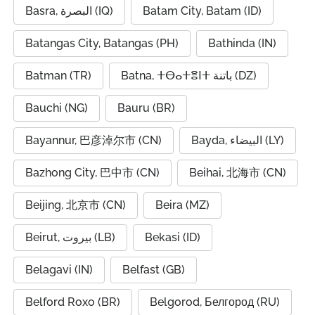
Basra, البصرة (IQ)
Batam City, Batam (ID)
Batangas City, Batangas (PH)
Bathinda (IN)
Batman (TR)
Batna, ⵜⴱⴰⵜⴻⵏⵜ باتنة (DZ)
Bauchi (NG)
Bauru (BR)
Bayannur, 巴彦淖尔市 (CN)
Bayda, البيضاء (LY)
Bazhong City, 巴中市 (CN)
Beihai, 北海市 (CN)
Beijing, 北京市 (CN)
Beira (MZ)
Beirut, بيروت (LB)
Bekasi (ID)
Belagavi (IN)
Belfast (GB)
Belford Roxo (BR)
Belgorod, Белгород (RU)