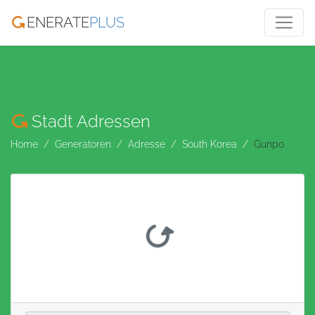
ENERATE
PLUS
Stadt Adressen
Home
Generatoren
Adresse
South Korea
Gunpo