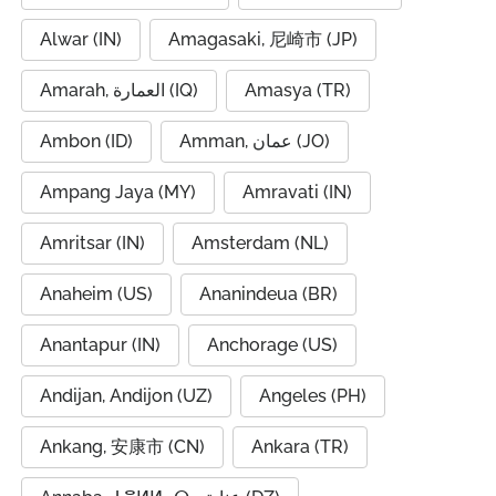
Alwar (IN)
Amagasaki, 尼崎市 (JP)
Amarah, العمارة (IQ)
Amasya (TR)
Ambon (ID)
Amman, عمان (JO)
Ampang Jaya (MY)
Amravati (IN)
Amritsar (IN)
Amsterdam (NL)
Anaheim (US)
Ananindeua (BR)
Anantapur (IN)
Anchorage (US)
Andijan, Andijon (UZ)
Angeles (PH)
Ankang, 安康市 (CN)
Ankara (TR)