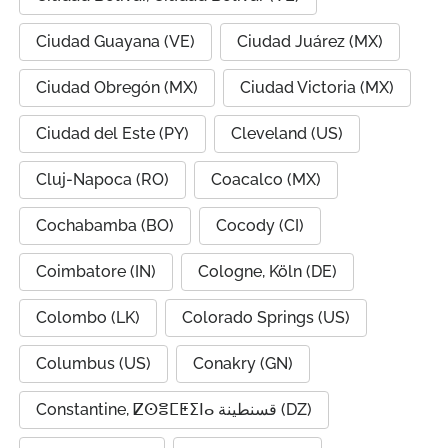
Ciudad Guayana (VE)
Ciudad Juárez (MX)
Ciudad Obregón (MX)
Ciudad Victoria (MX)
Ciudad del Este (PY)
Cleveland (US)
Cluj-Napoca (RO)
Coacalco (MX)
Cochabamba (BO)
Cocody (CI)
Coimbatore (IN)
Cologne, Köln (DE)
Colombo (LK)
Colorado Springs (US)
Columbus (US)
Conakry (GN)
Constantine, ⵇⵙⴻⵎⵟⵉⵏⴰ قسنطينة (DZ)