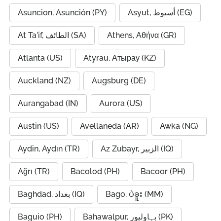
Asuncion, Asunción (PY)
Asyut, أسيوط (EG)
At Ta'if, الطائف (SA)
Athens, Αθήνα (GR)
Atlanta (US)
Atyrau, Атырау (KZ)
Auckland (NZ)
Augsburg (DE)
Aurangabad (IN)
Aurora (US)
Austin (US)
Avellaneda (AR)
Awka (NG)
Aydin, Aydın (TR)
Az Zubayr, الزبير (IQ)
Ağrı (TR)
Bacolod (PH)
Bacoor (PH)
Baghdad, بغداد (IQ)
Bago, ပဲခူး (MM)
Baguio (PH)
Bahawalpur, بہاولپور (PK)