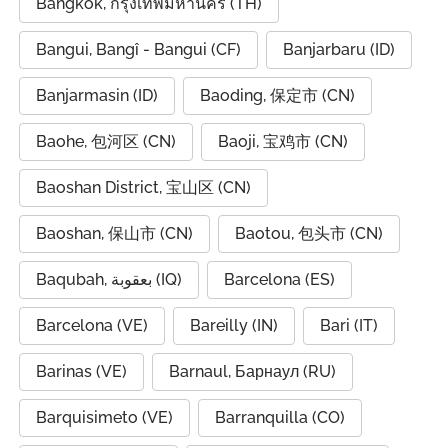
Bangkok, กรุงเทพมหานคร (TH)
Bangui, Bangî - Bangui (CF)
Banjarbaru (ID)
Banjarmasin (ID)
Baoding, 保定市 (CN)
Baohe, 包河区 (CN)
Baoji, 宝鸡市 (CN)
Baoshan District, 宝山区 (CN)
Baoshan, 保山市 (CN)
Baotou, 包头市 (CN)
Baqubah, بعقوبة (IQ)
Barcelona (ES)
Barcelona (VE)
Bareilly (IN)
Bari (IT)
Barinas (VE)
Barnaul, Барнаул (RU)
Barquisimeto (VE)
Barranquilla (CO)