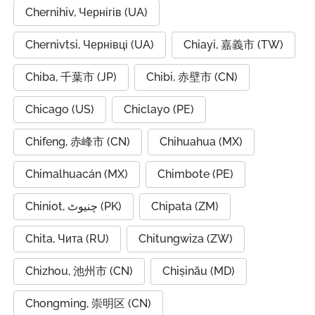
Chernihiv, Чернігів (UA)
Chernivtsi, Чернівці (UA)
Chiayi, 嘉義市 (TW)
Chiba, 千葉市 (JP)
Chibi, 赤壁市 (CN)
Chicago (US)
Chiclayo (PE)
Chifeng, 赤峰市 (CN)
Chihuahua (MX)
Chimalhuacán (MX)
Chimbote (PE)
Chiniot, چنیوٹ (PK)
Chipata (ZM)
Chita, Чита (RU)
Chitungwiza (ZW)
Chizhou, 池州市 (CN)
Chișinău (MD)
Chongming, 崇明区 (CN)