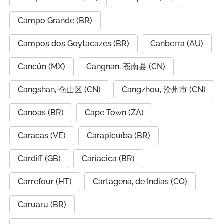
Campo Grande (BR)
Campos dos Goytacazes (BR)
Canberra (AU)
Cancún (MX)
Cangnan, 苍南县 (CN)
Cangshan, 仓山区 (CN)
Cangzhou, 沧州市 (CN)
Canoas (BR)
Cape Town (ZA)
Caracas (VE)
Carapicuíba (BR)
Cardiff (GB)
Cariacica (BR)
Carrefour (HT)
Cartagena, de Indias (CO)
Caruaru (BR)