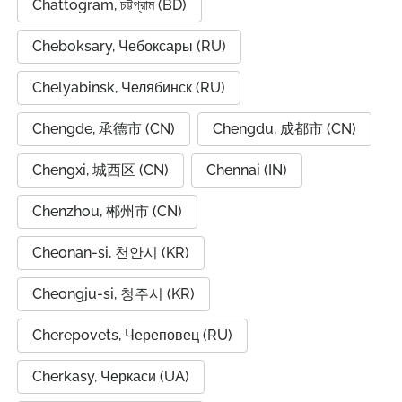
Chattogram, চট্টগ্রাম (BD)
Cheboksary, Чебоксары (RU)
Chelyabinsk, Челябинск (RU)
Chengde, 承德市 (CN)
Chengdu, 成都市 (CN)
Chengxi, 城西区 (CN)
Chennai (IN)
Chenzhou, 郴州市 (CN)
Cheonan-si, 천안시 (KR)
Cheongju-si, 청주시 (KR)
Cherepovets, Череповец (RU)
Cherkasy, Черкаси (UA)