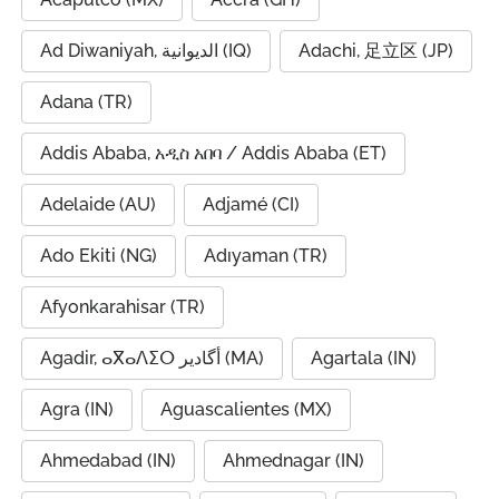
Ad Diwaniyah, الديوانية (IQ)
Adachi, 足立区 (JP)
Adana (TR)
Addis Ababa, አዲስ አበባ / Addis Ababa (ET)
Adelaide (AU)
Adjamé (CI)
Ado Ekiti (NG)
Adıyaman (TR)
Afyonkarahisar (TR)
Agadir, ⴰⴳⴰⴷⵉⵔ أگادیر (MA)
Agartala (IN)
Agra (IN)
Aguascalientes (MX)
Ahmedabad (IN)
Ahmednagar (IN)