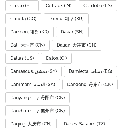
Cusco (PE)
Cuttack (IN)
Córdoba (ES)
Cúcuta (CO)
Daegu, 대구 (KR)
Daejeon, 대전 (KR)
Dakar (SN)
Dali, 大理市 (CN)
Dalian, 大连市 (CN)
Dallas (US)
Daloa (CI)
Damietta, دمياط (EG)
Damascus, دمشق (SY)
Dammam, الدمام (SA)
Dandong, 丹东市 (CN)
Danyang City, 丹阳市 (CN)
Danzhou City, 儋州市 (CN)
Daqing, 大庆市 (CN)
Dar es-Salaam (TZ)