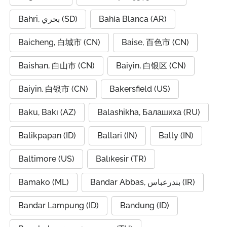
Bahri, بحري (SD)
Bahía Blanca (AR)
Baicheng, 白城市 (CN)
Baise, 百色市 (CN)
Baishan, 白山市 (CN)
Baiyin, 白银区 (CN)
Baiyin, 白银市 (CN)
Bakersfield (US)
Baku, Bakı (AZ)
Balashikha, Балашиха (RU)
Balikpapan (ID)
Ballari (IN)
Bally (IN)
Baltimore (US)
Balıkesir (TR)
Bamako (ML)
Bandar Abbas, بندرعباس (IR)
Bandar Lampung (ID)
Bandung (ID)