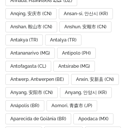
Annaba, ⵄⴻⵍⵍⴰⴱⴰ عنابة (DZ)
Anqing, 安庆市 (CN)
Ansan-si, 안산시 (KR)
Anshan, 鞍山市 (CN)
Anshun, 安顺市 (CN)
Antakya (TR)
Antalya (TR)
Antananarivo (MG)
Antipolo (PH)
Antofagasta (CL)
Antsirabe (MG)
Antwerp, Antwerpen (BE)
Anxin, 安新县 (CN)
Anyang, 安阳市 (CN)
Anyang, 안양시 (KR)
Anápolis (BR)
Aomori, 青森市 (JP)
Aparecida de Goiânia (BR)
Apodaca (MX)