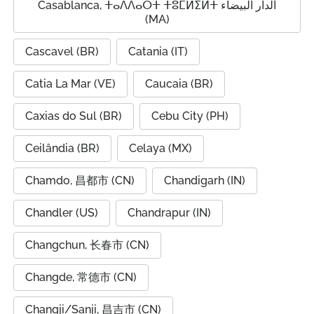
Casablanca, ⵜⴰⴷⴷⴰⵔⵜ ⵜⵓⵎⵍⵉⵍⵜ الدار البيضاء
(MA)
Cascavel (BR)
Catania (IT)
Catia La Mar (VE)
Caucaia (BR)
Caxias do Sul (BR)
Cebu City (PH)
Ceilândia (BR)
Celaya (MX)
Chamdo, 昌都市 (CN)
Chandigarh (IN)
Chandler (US)
Chandrapur (IN)
Changchun, 长春市 (CN)
Changde, 常德市 (CN)
Changji/Sanji, 昌吉市 (CN)