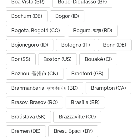
Boa Vista (BR)
Bobo-Dioulasso (BF)
Bochum (DE)
Bogor (ID)
Bogota, Bogotá (CO)
Bogura, বগুড়া (BD)
Bojonegoro (ID)
Bologna (IT)
Bonn (DE)
Bor (SS)
Boston (US)
Bouaké (CI)
Bozhou, 亳州市 (CN)
Bradford (GB)
Brahmanbaria, ব্রাহ্মণবাড়িয়া (BD)
Brampton (CA)
Brasov, Brașov (RO)
Brasília (BR)
Bratislava (SK)
Brazzaville (CG)
Bremen (DE)
Brest, Брэст (BY)