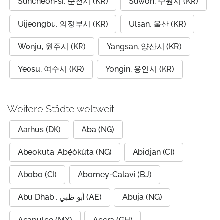
Suncheon-si, 순천시 (KR)
Suwon, 수원시 (KR)
Uijeongbu, 의정부시 (KR)
Ulsan, 울산 (KR)
Wonju, 원주시 (KR)
Yangsan, 양산시 (KR)
Yeosu, 여수시 (KR)
Yongin, 용인시 (KR)
Weitere Städte weltweit
Aarhus (DK)
Aba (NG)
Abeokuta, Abẹ́òkúta (NG)
Abidjan (CI)
Abobo (CI)
Abomey-Calavi (BJ)
Abu Dhabi, أبو ظبي (AE)
Abuja (NG)
Acapulco (MX)
Accra (GH)