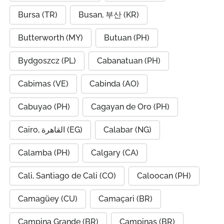
Bursa (TR)
Busan, 부산 (KR)
Butterworth (MY)
Butuan (PH)
Bydgoszcz (PL)
Cabanatuan (PH)
Cabimas (VE)
Cabinda (AO)
Cabuyao (PH)
Cagayan de Oro (PH)
Cairo, القاهرة (EG)
Calabar (NG)
Calamba (PH)
Calgary (CA)
Cali, Santiago de Cali (CO)
Caloocan (PH)
Camagüey (CU)
Camaçari (BR)
Campina Grande (BR)
Campinas (BR)