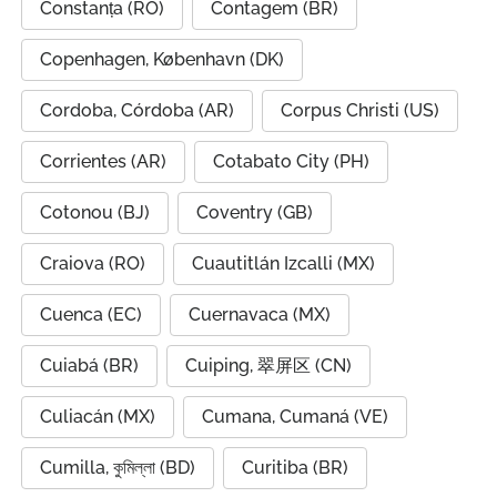
Constanța (RO)
Contagem (BR)
Copenhagen, København (DK)
Cordoba, Córdoba (AR)
Corpus Christi (US)
Corrientes (AR)
Cotabato City (PH)
Cotonou (BJ)
Coventry (GB)
Craiova (RO)
Cuautitlán Izcalli (MX)
Cuenca (EC)
Cuernavaca (MX)
Cuiabá (BR)
Cuiping, 翠屏区 (CN)
Culiacán (MX)
Cumana, Cumaná (VE)
Cumilla, কুমিল্লা (BD)
Curitiba (BR)