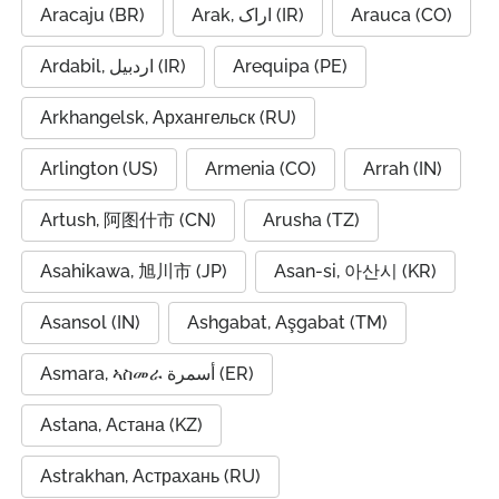
Aracaju (BR)
Arak, اراک (IR)
Arauca (CO)
Ardabil, اردبیل (IR)
Arequipa (PE)
Arkhangelsk, Архангельск (RU)
Arlington (US)
Armenia (CO)
Arrah (IN)
Artush, 阿图什市 (CN)
Arusha (TZ)
Asahikawa, 旭川市 (JP)
Asan-si, 아산시 (KR)
Asansol (IN)
Ashgabat, Aşgabat (TM)
Asmara, ኣስመራ أسمرة (ER)
Astana, Астана (KZ)
Astrakhan, Астрахань (RU)