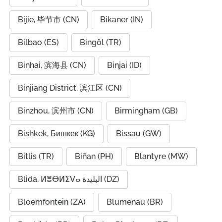
Bijie, 毕节市 (CN)
Bikaner (IN)
Bilbao (ES)
Bingöl (TR)
Binhai, 滨海县 (CN)
Binjai (ID)
Binjiang District, 滨江区 (CN)
Binzhou, 滨州市 (CN)
Birmingham (GB)
Bishkek, Бишкек (KG)
Bissau (GW)
Bitlis (TR)
Biñan (PH)
Blantyre (MW)
Blida, ⵍⴻⴱⵍⵉⴸⴰ البليدة (DZ)
Bloemfontein (ZA)
Blumenau (BR)