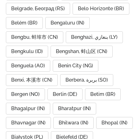
Belgrade, Београд (RS)
Belo Horizonte (BR)
Belém (BR)
Bengaluru (IN)
Bengbu, 蚌埠市 (CN)
Benghazi, بنغازي (LY)
Bengkulu (ID)
Bengshan, 蚌山区 (CN)
Benguela (AO)
Benin City (NG)
Benxi, 本溪市 (CN)
Berbera, بربرة (SO)
Bergen (NO)
Berlin (DE)
Betim (BR)
Bhagalpur (IN)
Bharatpur (IN)
Bhavnagar (IN)
Bhilwara (IN)
Bhopal (IN)
Białystok (PL)
Bielefeld (DE)