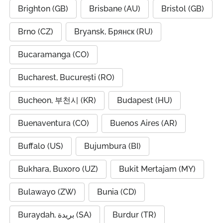
Brighton (GB)
Brisbane (AU)
Bristol (GB)
Brno (CZ)
Bryansk, Брянск (RU)
Bucaramanga (CO)
Bucharest, București (RO)
Bucheon, 부천시 (KR)
Budapest (HU)
Buenaventura (CO)
Buenos Aires (AR)
Buffalo (US)
Bujumbura (BI)
Bukhara, Buxoro (UZ)
Bukit Mertajam (MY)
Bulawayo (ZW)
Bunia (CD)
Buraydah, بريدة (SA)
Burdur (TR)