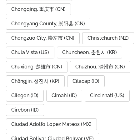
Chongqing, 重庆市 (CN)
Chongyang County, 崇阳县 (CN)
Chongzuo City, 崇左市 (CN)
Christchurch (NZ)
Chula Vista (US)
Chuncheon, 춘천시 (KR)
Chuxiong, 楚雄市 (CN)
Chuzhou, 滁州市 (CN)
Chŏngjin, 청진시 (KP)
Cilacap (ID)
Cilegon (ID)
Cimahi (ID)
Cincinnati (US)
Cirebon (ID)
Ciudad Adolfo Lopez Mateos (MX)
Ciudad Bolivar, Ciudad Bolívar (VE)