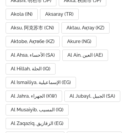
Akashi, 明石市 (JP)
Akita, 秋田市 (JP)
Akola (IN)
Aksaray (TR)
Aksu, 阿克苏市 (CN)
Aktau, Ақтау (KZ)
Aktobe, Ақтөбе (KZ)
Akure (NG)
Al Ain, العين (AE)
Al Ahsa, الأحساء (SA)
Al Hillah, الحلة (IQ)
Al Ismailiya, الإسماعيلية (EG)
Al Jubayl, الجبيل (SA)
Al Jahra, الجهراء (KW)
Al Musaiyib, المسيب (IQ)
Al Zaqaziq, الزقازيق (EG)