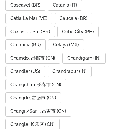
Cascavel (BR)
Catania (IT)
Catia La Mar (VE)
Caucaia (BR)
Caxias do Sul (BR)
Cebu City (PH)
Ceilândia (BR)
Celaya (MX)
Chamdo, 昌都市 (CN)
Chandigarh (IN)
Chandler (US)
Chandrapur (IN)
Changchun, 长春市 (CN)
Changde, 常德市 (CN)
Changji/Sanji, 昌吉市 (CN)
Changle, 长乐区 (CN)