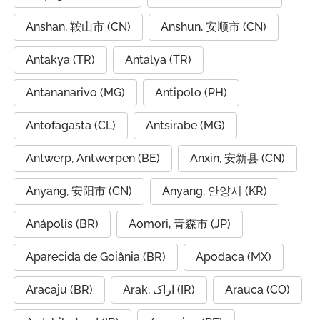
Anshan, 鞍山市 (CN)
Anshun, 安顺市 (CN)
Antakya (TR)
Antalya (TR)
Antananarivo (MG)
Antipolo (PH)
Antofagasta (CL)
Antsirabe (MG)
Antwerp, Antwerpen (BE)
Anxin, 安新县 (CN)
Anyang, 安阳市 (CN)
Anyang, 안양시 (KR)
Anápolis (BR)
Aomori, 青森市 (JP)
Aparecida de Goiânia (BR)
Apodaca (MX)
Aracaju (BR)
Arak, اراک (IR)
Arauca (CO)