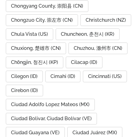
Chongyang County, 崇阳县 (CN)
Chongzuo City, 崇左市 (CN)
Christchurch (NZ)
Chula Vista (US)
Chuncheon, 춘천시 (KR)
Chuxiong, 楚雄市 (CN)
Chuzhou, 滁州市 (CN)
Chŏngjin, 청진시 (KP)
Cilacap (ID)
Cilegon (ID)
Cimahi (ID)
Cincinnati (US)
Cirebon (ID)
Ciudad Adolfo Lopez Mateos (MX)
Ciudad Bolivar, Ciudad Bolívar (VE)
Ciudad Guayana (VE)
Ciudad Juárez (MX)