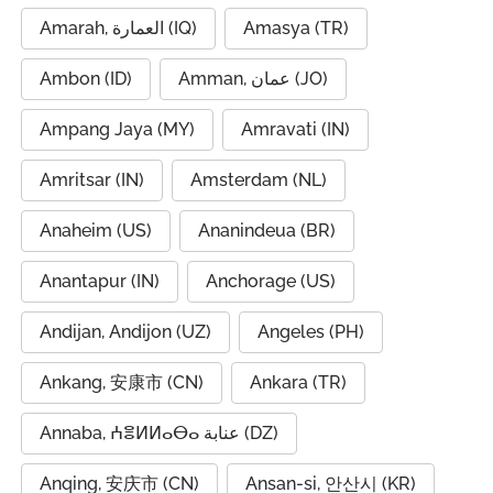
Amarah, العمارة (IQ)
Amasya (TR)
Ambon (ID)
Amman, عمان (JO)
Ampang Jaya (MY)
Amravati (IN)
Amritsar (IN)
Amsterdam (NL)
Anaheim (US)
Ananindeua (BR)
Anantapur (IN)
Anchorage (US)
Andijan, Andijon (UZ)
Angeles (PH)
Ankang, 安康市 (CN)
Ankara (TR)
Annaba, ⵄⴻⵍⵍⴰⴱⴰ عنابة (DZ)
Anqing, 安庆市 (CN)
Ansan-si, 안산시 (KR)