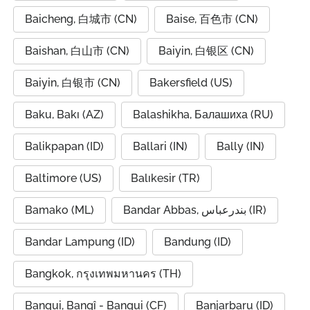
Baicheng, 白城市 (CN)
Baise, 百色市 (CN)
Baishan, 白山市 (CN)
Baiyin, 白银区 (CN)
Baiyin, 白银市 (CN)
Bakersfield (US)
Baku, Bakı (AZ)
Balashikha, Балашиха (RU)
Balikpapan (ID)
Ballari (IN)
Bally (IN)
Baltimore (US)
Balıkesir (TR)
Bamako (ML)
Bandar Abbas, بندرعباس (IR)
Bandar Lampung (ID)
Bandung (ID)
Bangkok, กรุงเทพมหานคร (TH)
Bangui, Bangî - Bangui (CF)
Banjarbaru (ID)