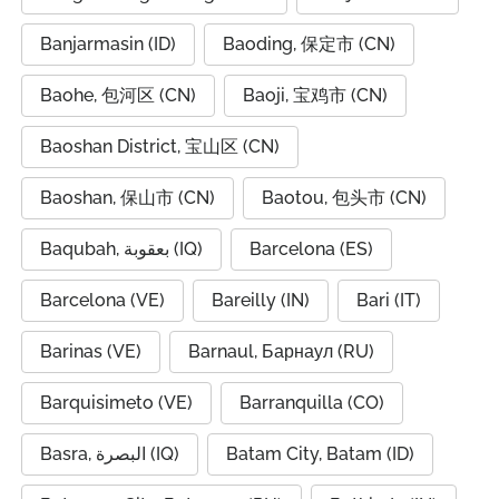
Banjarmasin (ID)
Baoding, 保定市 (CN)
Baohe, 包河区 (CN)
Baoji, 宝鸡市 (CN)
Baoshan District, 宝山区 (CN)
Baoshan, 保山市 (CN)
Baotou, 包头市 (CN)
Baqubah, بعقوبة (IQ)
Barcelona (ES)
Barcelona (VE)
Bareilly (IN)
Bari (IT)
Barinas (VE)
Barnaul, Барнаул (RU)
Barquisimeto (VE)
Barranquilla (CO)
Basra, البصرة (IQ)
Batam City, Batam (ID)