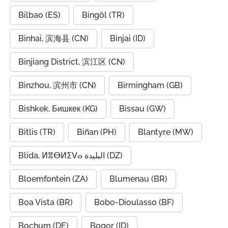
Bilbao (ES)
Bingöl (TR)
Binhai, 滨海县 (CN)
Binjai (ID)
Binjiang District, 滨江区 (CN)
Binzhou, 滨州市 (CN)
Birmingham (GB)
Bishkek, Бишкек (KG)
Bissau (GW)
Bitlis (TR)
Biñan (PH)
Blantyre (MW)
Blida, ⵍⴻⴱⵍⵉⴸⴰ البليدة (DZ)
Bloemfontein (ZA)
Blumenau (BR)
Boa Vista (BR)
Bobo-Dioulasso (BF)
Bochum (DE)
Bogor (ID)