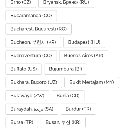
Brno (CZ)
Bryansk, Брянск (RU)
Bucaramanga (CO)
Bucharest, București (RO)
Bucheon, 부천시 (KR)
Budapest (HU)
Buenaventura (CO)
Buenos Aires (AR)
Buffalo (US)
Bujumbura (BI)
Bukhara, Buxoro (UZ)
Bukit Mertajam (MY)
Bulawayo (ZW)
Bunia (CD)
Buraydah, بريدة (SA)
Burdur (TR)
Bursa (TR)
Busan, 부산 (KR)