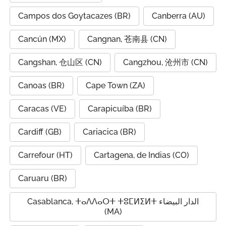
Campos dos Goytacazes (BR)
Canberra (AU)
Cancún (MX)
Cangnan, 苍南县 (CN)
Cangshan, 仓山区 (CN)
Cangzhou, 沧州市 (CN)
Canoas (BR)
Cape Town (ZA)
Caracas (VE)
Carapicuíba (BR)
Cardiff (GB)
Cariacica (BR)
Carrefour (HT)
Cartagena, de Indias (CO)
Caruaru (BR)
Casablanca, ⵜⴰⴷⴷⴰⵔⵜ ⵜⵓⵎⵍⵉⵍⵜ الدار البيضاء
(MA)