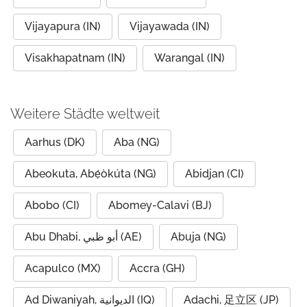
Vijayapura (IN)
Vijayawada (IN)
Visakhapatnam (IN)
Warangal (IN)
Weitere Städte weltweit
Aarhus (DK)
Aba (NG)
Abeokuta, Abẹ́òkúta (NG)
Abidjan (CI)
Abobo (CI)
Abomey-Calavi (BJ)
Abu Dhabi, أبو ظبي (AE)
Abuja (NG)
Acapulco (MX)
Accra (GH)
Ad Diwaniyah, الديوانية (IQ)
Adachi, 足立区 (JP)