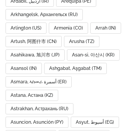
Ardabil, اردبیل (IR)
Arequipa (PE)
Arkhangelsk, Архангельск (RU)
Arlington (US)
Armenia (CO)
Arrah (IN)
Artush, 阿图什市 (CN)
Arusha (TZ)
Asahikawa, 旭川市 (JP)
Asan-si, 아산시 (KR)
Asansol (IN)
Ashgabat, Aşgabat (TM)
Asmara, ኣስመራ أسمرة (ER)
Astana, Астана (KZ)
Astrakhan, Астрахань (RU)
Asuncion, Asunción (PY)
Asyut, أسيوط (EG)