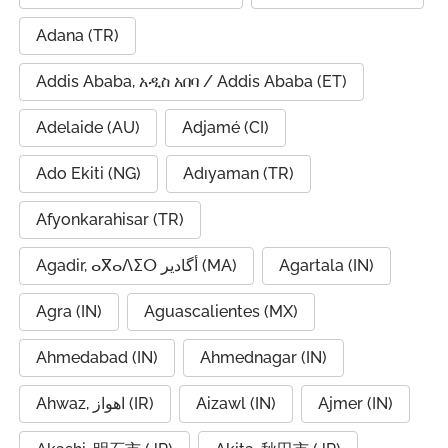
Adana (TR)
Addis Ababa, አዲስ አበባ / Addis Ababa (ET)
Adelaide (AU)
Adjamé (CI)
Ado Ekiti (NG)
Adıyaman (TR)
Afyonkarahisar (TR)
Agadir, ⴰⴳⴰⴷⵉⵔ أگادیر (MA)
Agartala (IN)
Agra (IN)
Aguascalientes (MX)
Ahmedabad (IN)
Ahmednagar (IN)
Ahwaz, اهواز (IR)
Aizawl (IN)
Ajmer (IN)