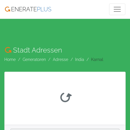
ENERATE
PLUS
Stadt Adressen
Home
Generatoren
Adresse
India
Karnal