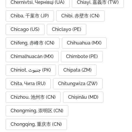
Chernivtsi, Чернівці (UA)
Chiayi, 嘉義市 (TW)
Chiba, 千葉市 (JP)
Chibi, 赤壁市 (CN)
Chicago (US)
Chiclayo (PE)
Chifeng, 赤峰市 (CN)
Chihuahua (MX)
Chimalhuacán (MX)
Chimbote (PE)
Chiniot, چنیوٹ (PK)
Chipata (ZM)
Chita, Чита (RU)
Chitungwiza (ZW)
Chizhou, 池州市 (CN)
Chișinău (MD)
Chongming, 崇明区 (CN)
Chongqing, 重庆市 (CN)