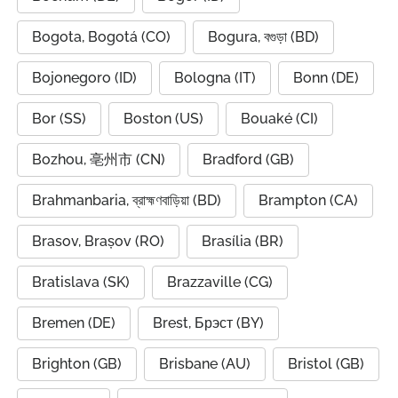
Bogota, Bogotá (CO)
Bogura, বগুড়া (BD)
Bojonegoro (ID)
Bologna (IT)
Bonn (DE)
Bor (SS)
Boston (US)
Bouaké (CI)
Bozhou, 亳州市 (CN)
Bradford (GB)
Brahmanbaria, ব্রাহ্মণবাড়িয়া (BD)
Brampton (CA)
Brasov, Brașov (RO)
Brasília (BR)
Bratislava (SK)
Brazzaville (CG)
Bremen (DE)
Brest, Брэст (BY)
Brighton (GB)
Brisbane (AU)
Bristol (GB)