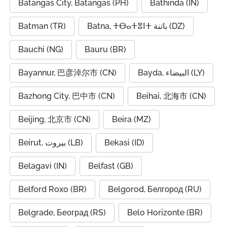
Batangas City, Batangas (PH)
Bathinda (IN)
Batman (TR)
Batna, ⵜⴱⴰⵜⴻⵏⵜ باتنة (DZ)
Bauchi (NG)
Bauru (BR)
Bayannur, 巴彦淖尔市 (CN)
Bayda, البيضاء (LY)
Bazhong City, 巴中市 (CN)
Beihai, 北海市 (CN)
Beijing, 北京市 (CN)
Beira (MZ)
Beirut, بيروت (LB)
Bekasi (ID)
Belagavi (IN)
Belfast (GB)
Belford Roxo (BR)
Belgorod, Белгород (RU)
Belgrade, Београд (RS)
Belo Horizonte (BR)