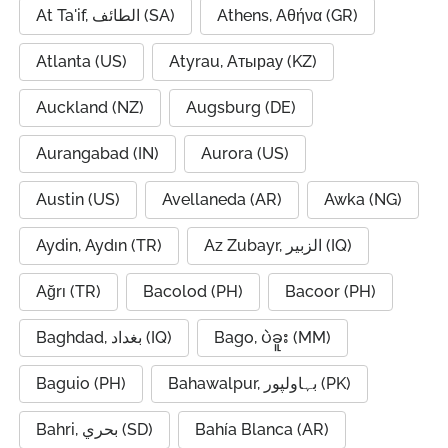
At Ta'if, الطائف (SA)
Athens, Αθήνα (GR)
Atlanta (US)
Atyrau, Атырау (KZ)
Auckland (NZ)
Augsburg (DE)
Aurangabad (IN)
Aurora (US)
Austin (US)
Avellaneda (AR)
Awka (NG)
Aydin, Aydın (TR)
Az Zubayr, الزبير (IQ)
Ağrı (TR)
Bacolod (PH)
Bacoor (PH)
Baghdad, بغداد (IQ)
Bago, ပဲခူး (MM)
Baguio (PH)
Bahawalpur, بہاولپور (PK)
Bahri, بحري (SD)
Bahía Blanca (AR)