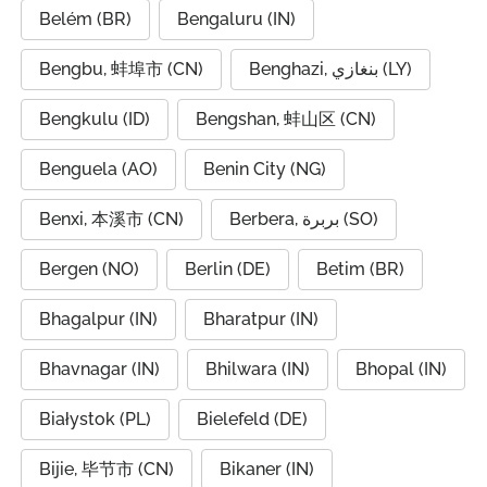
Belém (BR)
Bengaluru (IN)
Bengbu, 蚌埠市 (CN)
Benghazi, بنغازي (LY)
Bengkulu (ID)
Bengshan, 蚌山区 (CN)
Benguela (AO)
Benin City (NG)
Benxi, 本溪市 (CN)
Berbera, بربرة (SO)
Bergen (NO)
Berlin (DE)
Betim (BR)
Bhagalpur (IN)
Bharatpur (IN)
Bhavnagar (IN)
Bhilwara (IN)
Bhopal (IN)
Białystok (PL)
Bielefeld (DE)
Bijie, 毕节市 (CN)
Bikaner (IN)