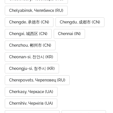
Chelyabinsk, Челябинск (RU)
Chengde, 承德市 (CN)
Chengdu, 成都市 (CN)
Chengxi, 城西区 (CN)
Chennai (IN)
Chenzhou, 郴州市 (CN)
Cheonan-si, 천안시 (KR)
Cheongju-si, 청주시 (KR)
Cherepovets, Череповец (RU)
Cherkasy, Черкаси (UA)
Chernihiv, Чернігів (UA)