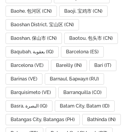
Baohe, 包河区 (CN)
Baoji, 宝鸡市 (CN)
Baoshan District, 宝山区 (CN)
Baoshan, 保山市 (CN)
Baotou, 包头市 (CN)
Baqubah, بعقوبة (IQ)
Barcelona (ES)
Barcelona (VE)
Bareilly (IN)
Bari (IT)
Barinas (VE)
Barnaul, Барнаул (RU)
Barquisimeto (VE)
Barranquilla (CO)
Basra, البصرة (IQ)
Batam City, Batam (ID)
Batangas City, Batangas (PH)
Bathinda (IN)