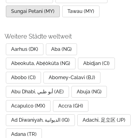
Sungai Petani (MY)
Tawau (MY)
Weitere Städte weltweit
Aarhus (DK)
Aba (NG)
Abeokuta, Abẹ́òkúta (NG)
Abidjan (CI)
Abobo (CI)
Abomey-Calavi (BJ)
Abu Dhabi, أبو ظبي (AE)
Abuja (NG)
Acapulco (MX)
Accra (GH)
Ad Diwaniyah, الديوانية (IQ)
Adachi, 足立区 (JP)
Adana (TR)