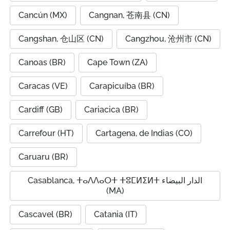
Cancún (MX)
Cangnan, 苍南县 (CN)
Cangshan, 仓山区 (CN)
Cangzhou, 沧州市 (CN)
Canoas (BR)
Cape Town (ZA)
Caracas (VE)
Carapicuíba (BR)
Cardiff (GB)
Cariacica (BR)
Carrefour (HT)
Cartagena, de Indias (CO)
Caruaru (BR)
Casablanca, ⵜⴰⴷⴷⴰⵔⵜ ⵜⵓⵎⵍⵉⵍⵜ الدار البيضاء
(MA)
Cascavel (BR)
Catania (IT)