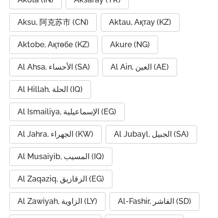
Aksu, 阿克苏市 (CN)
Aktau, Ақтау (KZ)
Aktobe, Ақтөбе (KZ)
Akure (NG)
Al Ain, العين (AE)
Al Ahsa, الأحساء (SA)
Al Hillah, الحلة (IQ)
Al Ismailiya, الإسماعيلية (EG)
Al Jubayl, الجبيل (SA)
Al Jahra, الجهراء (KW)
Al Musaiyib, المسيب (IQ)
Al Zaqaziq, الزقازيق (EG)
Al-Fashir, الفاشر (SD)
Al Zawiyah, الزاوية (LY)