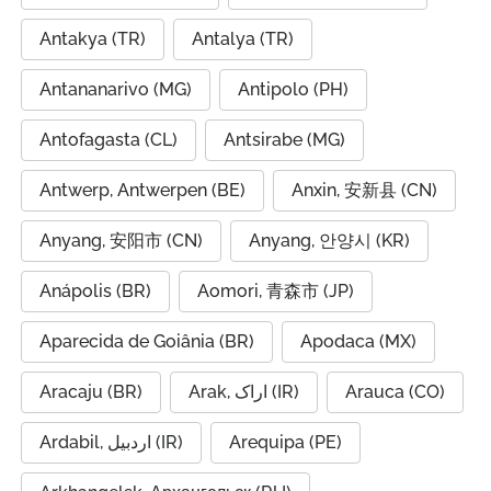
Antakya (TR)
Antalya (TR)
Antananarivo (MG)
Antipolo (PH)
Antofagasta (CL)
Antsirabe (MG)
Antwerp, Antwerpen (BE)
Anxin, 安新县 (CN)
Anyang, 安阳市 (CN)
Anyang, 안양시 (KR)
Anápolis (BR)
Aomori, 青森市 (JP)
Aparecida de Goiânia (BR)
Apodaca (MX)
Aracaju (BR)
Arak, اراک (IR)
Arauca (CO)
Ardabil, اردبیل (IR)
Arequipa (PE)