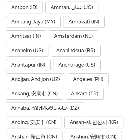
Ambon (ID)
Amman, عمان (JO)
Ampang Jaya (MY)
Amravati (IN)
Amritsar (IN)
Amsterdam (NL)
Anaheim (US)
Ananindeua (BR)
Anantapur (IN)
Anchorage (US)
Andijan, Andijon (UZ)
Angeles (PH)
Ankang, 安康市 (CN)
Ankara (TR)
Annaba, ⵄⴻⵍⵍⴰⴱⴰ عنابة (DZ)
Anqing, 安庆市 (CN)
Ansan-si, 안산시 (KR)
Anshan, 鞍山市 (CN)
Anshun, 安顺市 (CN)