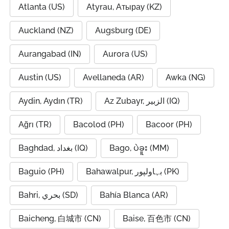
Atlanta (US)
Atyrau, Атырау (KZ)
Auckland (NZ)
Augsburg (DE)
Aurangabad (IN)
Aurora (US)
Austin (US)
Avellaneda (AR)
Awka (NG)
Aydin, Aydın (TR)
Az Zubayr, الزبير (IQ)
Ağrı (TR)
Bacolod (PH)
Bacoor (PH)
Baghdad, بغداد (IQ)
Bago, ပဲခူး (MM)
Baguio (PH)
Bahawalpur, بہاولپور (PK)
Bahri, بحري (SD)
Bahía Blanca (AR)
Baicheng, 白城市 (CN)
Baise, 百色市 (CN)