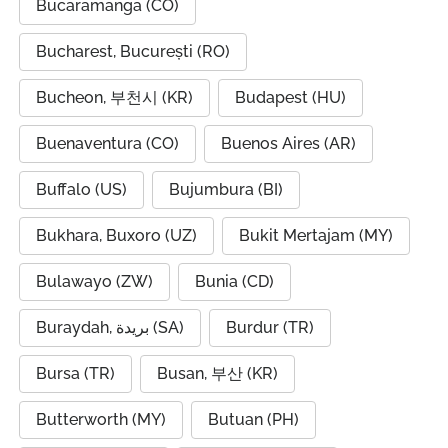
Bucaramanga (CO)
Bucharest, București (RO)
Bucheon, 부천시 (KR)
Budapest (HU)
Buenaventura (CO)
Buenos Aires (AR)
Buffalo (US)
Bujumbura (BI)
Bukhara, Buxoro (UZ)
Bukit Mertajam (MY)
Bulawayo (ZW)
Bunia (CD)
Buraydah, بريدة (SA)
Burdur (TR)
Bursa (TR)
Busan, 부산 (KR)
Butterworth (MY)
Butuan (PH)