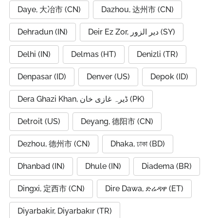
Daye, 大冶市 (CN)
Dazhou, 达州市 (CN)
Dehradun (IN)
Deir Ez Zor, دير الزور (SY)
Delhi (IN)
Delmas (HT)
Denizli (TR)
Denpasar (ID)
Denver (US)
Depok (ID)
Dera Ghazi Khan, ڈیرہ غازی خان (PK)
Detroit (US)
Deyang, 德阳市 (CN)
Dezhou, 德州市 (CN)
Dhaka, ঢাকা (BD)
Dhanbad (IN)
Dhule (IN)
Diadema (BR)
Dingxi, 定西市 (CN)
Dire Dawa, ድሬዳዋ (ET)
Diyarbakir, Diyarbakır (TR)