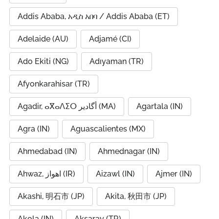
Addis Ababa, አዲስ አበባ / Addis Ababa (ET)
Adelaide (AU)
Adjamé (CI)
Ado Ekiti (NG)
Adıyaman (TR)
Afyonkarahisar (TR)
Agadir, ⴰⴳⴰⴷⵉⵔ أگادیر (MA)
Agartala (IN)
Agra (IN)
Aguascalientes (MX)
Ahmedabad (IN)
Ahmednagar (IN)
Ahwaz, اهواز (IR)
Aizawl (IN)
Ajmer (IN)
Akashi, 明石市 (JP)
Akita, 秋田市 (JP)
Akola (IN)
Aksaray (TR)