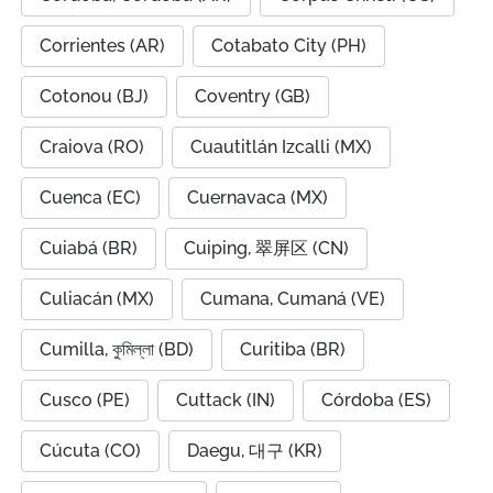
Corrientes (AR)
Cotabato City (PH)
Cotonou (BJ)
Coventry (GB)
Craiova (RO)
Cuautitlán Izcalli (MX)
Cuenca (EC)
Cuernavaca (MX)
Cuiabá (BR)
Cuiping, 翠屏区 (CN)
Culiacán (MX)
Cumana, Cumaná (VE)
Cumilla, কুমিল্লা (BD)
Curitiba (BR)
Cusco (PE)
Cuttack (IN)
Córdoba (ES)
Cúcuta (CO)
Daegu, 대구 (KR)