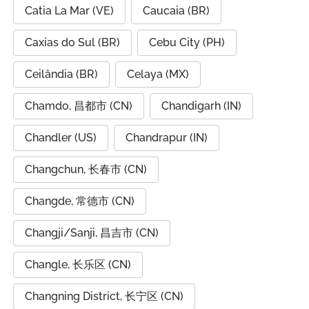
Catia La Mar (VE)
Caucaia (BR)
Caxias do Sul (BR)
Cebu City (PH)
Ceilândia (BR)
Celaya (MX)
Chamdo, 昌都市 (CN)
Chandigarh (IN)
Chandler (US)
Chandrapur (IN)
Changchun, 长春市 (CN)
Changde, 常德市 (CN)
Changji/Sanji, 昌吉市 (CN)
Changle, 长乐区 (CN)
Changning District, 长宁区 (CN)