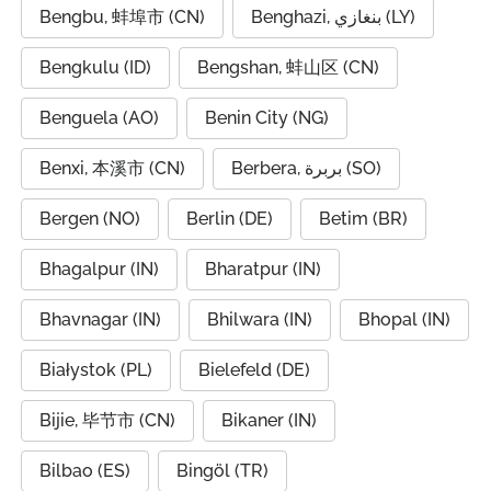
Bengbu, 蚌埠市 (CN)
Benghazi, بنغازي (LY)
Bengkulu (ID)
Bengshan, 蚌山区 (CN)
Benguela (AO)
Benin City (NG)
Benxi, 本溪市 (CN)
Berbera, بربرة (SO)
Bergen (NO)
Berlin (DE)
Betim (BR)
Bhagalpur (IN)
Bharatpur (IN)
Bhavnagar (IN)
Bhilwara (IN)
Bhopal (IN)
Białystok (PL)
Bielefeld (DE)
Bijie, 毕节市 (CN)
Bikaner (IN)
Bilbao (ES)
Bingöl (TR)