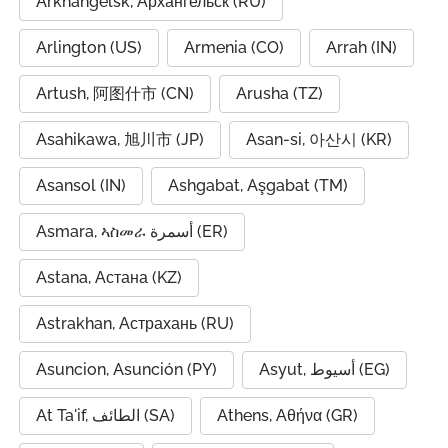
Arkhangelsk, Архангельск (RU)
Arlington (US)
Armenia (CO)
Arrah (IN)
Artush, 阿图什市 (CN)
Arusha (TZ)
Asahikawa, 旭川市 (JP)
Asan-si, 아산시 (KR)
Asansol (IN)
Ashgabat, Aşgabat (TM)
Asmara, ኣስመራ أسمرة (ER)
Astana, Астана (KZ)
Astrakhan, Астрахань (RU)
Asuncion, Asunción (PY)
Asyut, أسيوط (EG)
At Ta'if, الطائف (SA)
Athens, Αθήνα (GR)