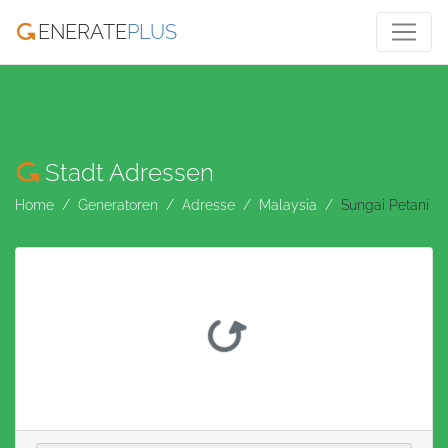
ENERATE
PLUS
Stadt Adressen
Home
Generatoren
Adresse
Malaysia
Sungai Petani