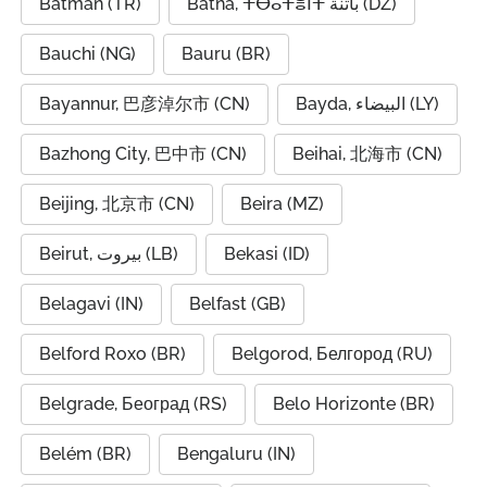
Batman (TR)
Batna, ⵜⴱⴰⵜⴻⵏⵜ باتنة (DZ)
Bauchi (NG)
Bauru (BR)
Bayannur, 巴彦淖尔市 (CN)
Bayda, البيضاء (LY)
Bazhong City, 巴中市 (CN)
Beihai, 北海市 (CN)
Beijing, 北京市 (CN)
Beira (MZ)
Beirut, بيروت (LB)
Bekasi (ID)
Belagavi (IN)
Belfast (GB)
Belford Roxo (BR)
Belgorod, Белгород (RU)
Belgrade, Београд (RS)
Belo Horizonte (BR)
Belém (BR)
Bengaluru (IN)