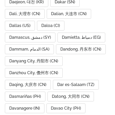
Daejeon, 대전 (KR)
Dakar (SN)
Dali, 大理市 (CN)
Dalian, 大连市 (CN)
Dallas (US)
Daloa (CI)
Damietta, دمياط (EG)
Damascus, دمشق (SY)
Dammam, الدمام (SA)
Dandong, 丹东市 (CN)
Danyang City, 丹阳市 (CN)
Danzhou City, 儋州市 (CN)
Daqing, 大庆市 (CN)
Dar es-Salaam (TZ)
Dasmariñas (PH)
Datong, 大同市 (CN)
Davanagere (IN)
Davao City (PH)