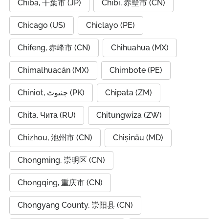
Chiba, 千葉市 (JP)
Chibi, 赤壁市 (CN)
Chicago (US)
Chiclayo (PE)
Chifeng, 赤峰市 (CN)
Chihuahua (MX)
Chimalhuacán (MX)
Chimbote (PE)
Chiniot, چنیوٹ (PK)
Chipata (ZM)
Chita, Чита (RU)
Chitungwiza (ZW)
Chizhou, 池州市 (CN)
Chișinău (MD)
Chongming, 崇明区 (CN)
Chongqing, 重庆市 (CN)
Chongyang County, 崇阳县 (CN)