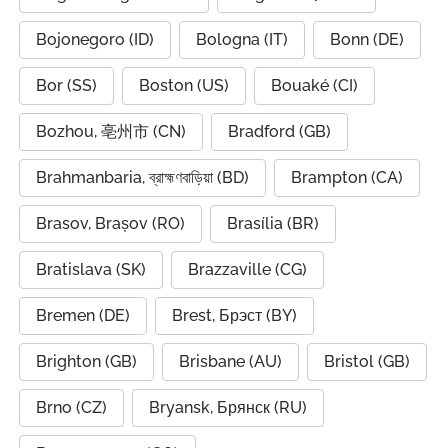
Bojonegoro (ID)
Bologna (IT)
Bonn (DE)
Bor (SS)
Boston (US)
Bouaké (CI)
Bozhou, 亳州市 (CN)
Bradford (GB)
Brahmanbaria, ব্রাহ্মণবাড়িয়া (BD)
Brampton (CA)
Brasov, Brașov (RO)
Brasília (BR)
Bratislava (SK)
Brazzaville (CG)
Bremen (DE)
Brest, Брэст (BY)
Brighton (GB)
Brisbane (AU)
Bristol (GB)
Brno (CZ)
Bryansk, Брянск (RU)