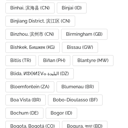
Binhai, 滨海县 (CN)
Binjai (ID)
Binjiang District, 滨江区 (CN)
Binzhou, 滨州市 (CN)
Birmingham (GB)
Bishkek, Бишкек (KG)
Bissau (GW)
Bitlis (TR)
Biñan (PH)
Blantyre (MW)
Blida, ⵍⴻⴱⵍⵉⴸⴰ البليدة (DZ)
Bloemfontein (ZA)
Blumenau (BR)
Boa Vista (BR)
Bobo-Dioulasso (BF)
Bochum (DE)
Bogor (ID)
Bogota, Bogotá (CO)
Bogura, বগুড়া (BD)