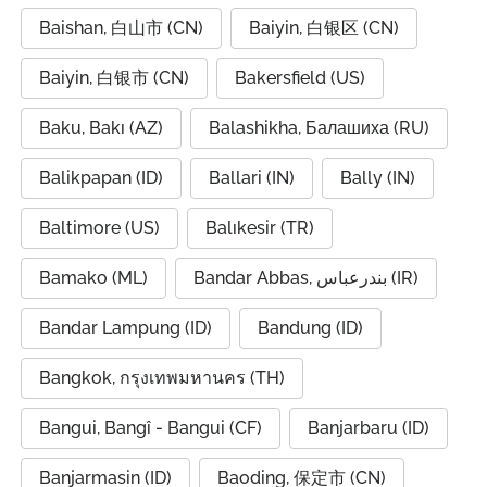
Baishan, 白山市 (CN)
Baiyin, 白银区 (CN)
Baiyin, 白银市 (CN)
Bakersfield (US)
Baku, Bakı (AZ)
Balashikha, Балашиха (RU)
Balikpapan (ID)
Ballari (IN)
Bally (IN)
Baltimore (US)
Balıkesir (TR)
Bamako (ML)
Bandar Abbas, بندرعباس (IR)
Bandar Lampung (ID)
Bandung (ID)
Bangkok, กรุงเทพมหานคร (TH)
Bangui, Bangî - Bangui (CF)
Banjarbaru (ID)
Banjarmasin (ID)
Baoding, 保定市 (CN)