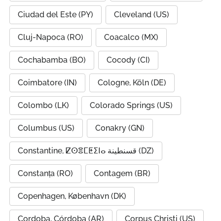
Ciudad del Este (PY)
Cleveland (US)
Cluj-Napoca (RO)
Coacalco (MX)
Cochabamba (BO)
Cocody (CI)
Coimbatore (IN)
Cologne, Köln (DE)
Colombo (LK)
Colorado Springs (US)
Columbus (US)
Conakry (GN)
Constantine, ⵇⵙⴻⵎⵟⵉⵏⴰ قسنطينة (DZ)
Constanța (RO)
Contagem (BR)
Copenhagen, København (DK)
Cordoba, Córdoba (AR)
Corpus Christi (US)