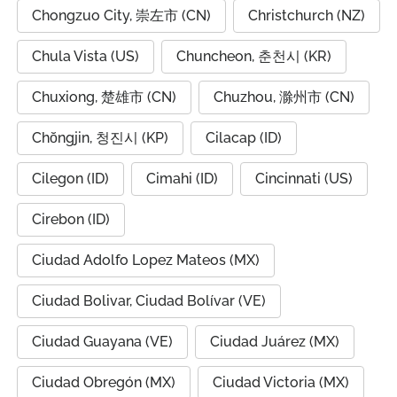
Chongzuo City, 崇左市 (CN)
Christchurch (NZ)
Chula Vista (US)
Chuncheon, 춘천시 (KR)
Chuxiong, 楚雄市 (CN)
Chuzhou, 滁州市 (CN)
Chŏngjin, 청진시 (KP)
Cilacap (ID)
Cilegon (ID)
Cimahi (ID)
Cincinnati (US)
Cirebon (ID)
Ciudad Adolfo Lopez Mateos (MX)
Ciudad Bolivar, Ciudad Bolívar (VE)
Ciudad Guayana (VE)
Ciudad Juárez (MX)
Ciudad Obregón (MX)
Ciudad Victoria (MX)