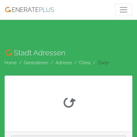
ENERATE
PLUS
Stadt Adressen
Home
Generatoren
Adresse
China
Zunyi