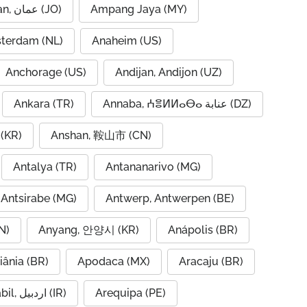
Amman, عمان (JO)
Ampang Jaya (MY)
terdam (NL)
Anaheim (US)
Anchorage (US)
Andijan, Andijon (UZ)
Ankara (TR)
Annaba, ⵄⴻⵍⵍⴰⴱⴰ عنابة (DZ)
(KR)
Anshan, 鞍山市 (CN)
Antalya (TR)
Antananarivo (MG)
Antsirabe (MG)
Antwerp, Antwerpen (BE)
N)
Anyang, 안양시 (KR)
Anápolis (BR)
iânia (BR)
Apodaca (MX)
Aracaju (BR)
Ardabil, اردبیل (IR)
Arequipa (PE)