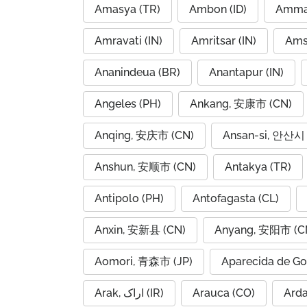
Amasya (TR)
Ambon (ID)
Amravati (IN)
Amritsar (IN)
Ams
Ananindeua (BR)
Anantapur (IN)
Angeles (PH)
Ankang, 安康市 (CN)
Anqing, 安庆市 (CN)
Ansan-si, 안산시 
Anshun, 安顺市 (CN)
Antakya (TR)
Antipolo (PH)
Antofagasta (CL)
Anxin, 安新县 (CN)
Anyang, 安阳市 (C
Aomori, 青森市 (JP)
Aparecida de Go
Arak, اراک (IR)
Arauca (CO)