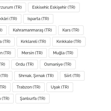
rzurum (TR)
Eskisehir, Eskişehir (TR)
kâri (TR)
Isparta (TR)
R)
Kahramanmaraş (TR)
Kars (TR)
a (TR)
Kırklareli (TR)
Kırıkkale (TR)
n (TR)
Mersin (TR)
Muğla (TR)
TR)
Ordu (TR)
Osmaniye (TR)
(TR)
Shrnak, Şırnak (TR)
Siirt (TR)
(TR)
Trabzon (TR)
Uşak (TR)
 (TR)
Şanlıurfa (TR)