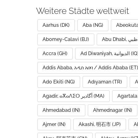
Weitere Städte weltweit
Aarhus (DK)
Aba (NG)
Abeokuta
Abomey-Calavi (BJ)
Accra (GH)
Ad Diwaniyah, الديوانية (
Addis Ababa, አዲስ አበባ / Addis Ababa (ET
Ado Ekiti (NG)
Adıyaman (TR)
A
Agadir, ⴰⴳⴰⴷⵉⵔ أگادیر (MA)
Agartala 
Ahmedabad (IN)
Ahmednagar (IN)
Ajmer (IN)
Akashi, 明石市 (JP)
A