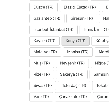
Düzce (TR)
Elazığ, Elâzığ (TR)
E
Gaziantep (TR)
Giresun (TR)
Hak
Istanbul, İstanbul (TR)
Izmir, İzmir (T
Kayseri (TR)
Konya (TR)
Kütahy
Malatya (TR)
Manisa (TR)
Mardi
Muş (TR)
Nevşehir (TR)
Niğde (
Rize (TR)
Sakarya (TR)
Samsun 
Sivas (TR)
Tekirdağ (TR)
Tokat 
Van (TR)
Çanakkale (TR)
Çorum