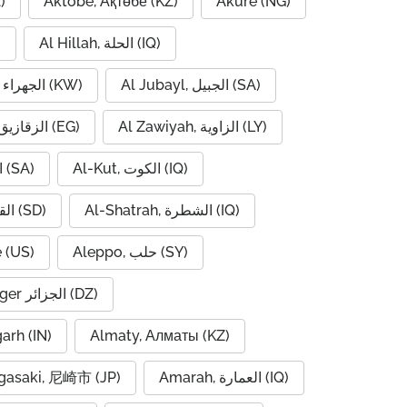
)
Aktobe, Ақтөбе (KZ)
Akure (NG)
Al Hillah, الحلة (IQ)
)
Al Jubayl, الجبيل (SA)
Al Jahra, الجهراء (KW)
Al Zawiyah, الزاوية (LY)
Al Zaqaziq, الزقازيق (EG)
Al-Kut, الكوت (IQ)
Al-Hofuf, الهفوف (SA)
Al-Shatrah, الشطرة (IQ)
Al-Qadarif, القضارف (SD)
 (US)
Aleppo, حلب (SY)
Algiers, Alger الجزائر (DZ)
garh (IN)
Almaty, Алматы (KZ)
asaki, 尼崎市 (JP)
Amarah, العمارة (IQ)