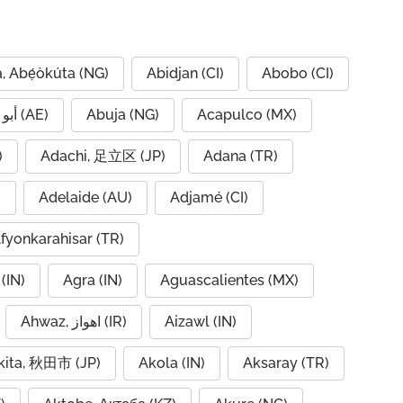
, Abẹ́òkúta (NG)
Abidjan (CI)
Abobo (CI)
Abu Dhabi, أبو ظبي (AE)
Abuja (NG)
Acapulco (MX)
IQ)
Adachi, 足立区 (JP)
Adana (TR)
)
Adelaide (AU)
Adjamé (CI)
fyonkarahisar (TR)
(IN)
Agra (IN)
Aguascalientes (MX)
Ahwaz, اهواز (IR)
Aizawl (IN)
kita, 秋田市 (JP)
Akola (IN)
Aksaray (TR)