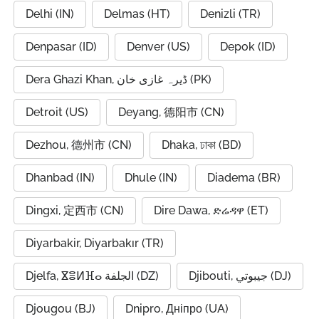
Delhi (IN)
Delmas (HT)
Denizli (TR)
Denpasar (ID)
Denver (US)
Depok (ID)
Dera Ghazi Khan, ڈیرہ غازی خان (PK)
Detroit (US)
Deyang, 德阳市 (CN)
Dezhou, 德州市 (CN)
Dhaka, ঢাকা (BD)
Dhanbad (IN)
Dhule (IN)
Diadema (BR)
Dingxi, 定西市 (CN)
Dire Dawa, ድሬዳዋ (ET)
Diyarbakir, Diyarbakır (TR)
Djibouti, جيبوتي (DJ)
Djelfa, ⴵⴻⵍⴼⴰ الجلفة (DZ)
Djougou (BJ)
Dnipro, Дніпро (UA)