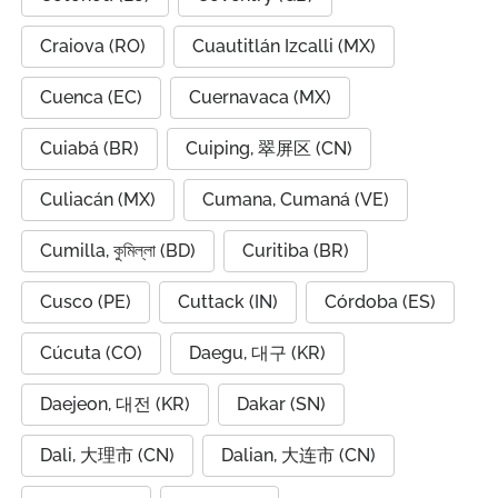
Craiova (RO)
Cuautitlán Izcalli (MX)
Cuenca (EC)
Cuernavaca (MX)
Cuiabá (BR)
Cuiping, 翠屏区 (CN)
Culiacán (MX)
Cumana, Cumaná (VE)
Cumilla, কুমিল্লা (BD)
Curitiba (BR)
Cusco (PE)
Cuttack (IN)
Córdoba (ES)
Cúcuta (CO)
Daegu, 대구 (KR)
Daejeon, 대전 (KR)
Dakar (SN)
Dali, 大理市 (CN)
Dalian, 大连市 (CN)