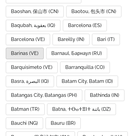
Baoshan, 保山市 (CN)
Baotou, 包头市 (CN)
Baqubah, بعقوبة (IQ)
Barcelona (ES)
Barcelona (VE)
Bareilly (IN)
Bari (IT)
Barinas (VE)
Barnaul, Барнаул (RU)
Barquisimeto (VE)
Barranquilla (CO)
Basra, البصرة (IQ)
Batam City, Batam (ID)
Batangas City, Batangas (PH)
Bathinda (IN)
Batman (TR)
Batna, ⵜⴱⴰⵜⴻⵏⵜ باتنة (DZ)
Bauchi (NG)
Bauru (BR)