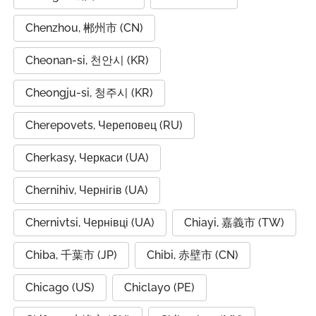
Chenzhou, 郴州市 (CN)
Cheonan-si, 천안시 (KR)
Cheongju-si, 청주시 (KR)
Cherepovets, Череповец (RU)
Cherkasy, Черкаси (UA)
Chernihiv, Чернігів (UA)
Chernivtsi, Чернівці (UA)
Chiayi, 嘉義市 (TW)
Chiba, 千葉市 (JP)
Chibi, 赤壁市 (CN)
Chicago (US)
Chiclayo (PE)