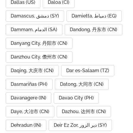
Dallas (US)
Daloa (CI)
Damietta, دمياط (EG)
Damascus, دمشق (SY)
Dammam, الدمام (SA)
Dandong, 丹东市 (CN)
Danyang City, 丹阳市 (CN)
Danzhou City, 儋州市 (CN)
Daqing, 大庆市 (CN)
Dar es-Salaam (TZ)
Dasmariñas (PH)
Datong, 大同市 (CN)
Davanagere (IN)
Davao City (PH)
Daye, 大冶市 (CN)
Dazhou, 达州市 (CN)
Dehradun (IN)
Deir Ez Zor, دير الزور (SY)