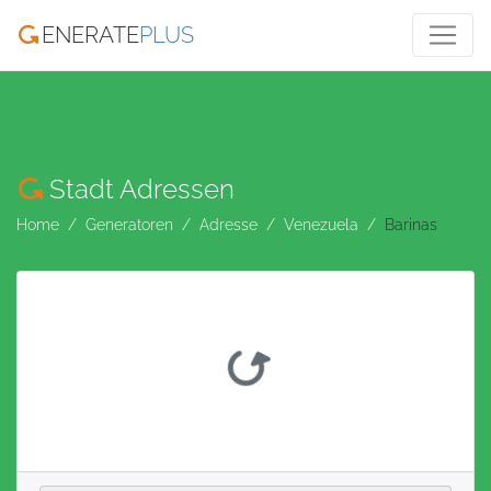
ENERATE
PLUS
Stadt Adressen
Home
Generatoren
Adresse
Venezuela
Barinas