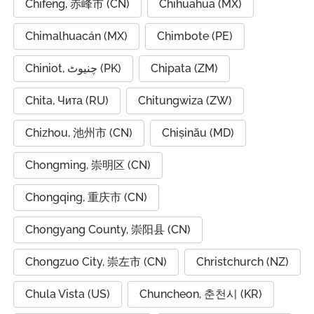
Chifeng, 赤峰市 (CN)
Chihuahua (MX)
Chimalhuacán (MX)
Chimbote (PE)
Chiniot, چنیوٹ (PK)
Chipata (ZM)
Chita, Чита (RU)
Chitungwiza (ZW)
Chizhou, 池州市 (CN)
Chișinău (MD)
Chongming, 崇明区 (CN)
Chongqing, 重庆市 (CN)
Chongyang County, 崇阳县 (CN)
Chongzuo City, 崇左市 (CN)
Christchurch (NZ)
Chula Vista (US)
Chuncheon, 춘천시 (KR)