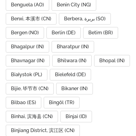
Benguela (AO)
Benin City (NG)
Benxi, 本溪市 (CN)
Berbera, بربرة (SO)
Bergen (NO)
Berlin (DE)
Betim (BR)
Bhagalpur (IN)
Bharatpur (IN)
Bhavnagar (IN)
Bhilwara (IN)
Bhopal (IN)
Białystok (PL)
Bielefeld (DE)
Bijie, 毕节市 (CN)
Bikaner (IN)
Bilbao (ES)
Bingöl (TR)
Binhai, 滨海县 (CN)
Binjai (ID)
Binjiang District, 滨江区 (CN)