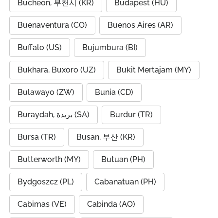
Bucheon, 부천시 (KR)
Budapest (HU)
Buenaventura (CO)
Buenos Aires (AR)
Buffalo (US)
Bujumbura (BI)
Bukhara, Buxoro (UZ)
Bukit Mertajam (MY)
Bulawayo (ZW)
Bunia (CD)
Buraydah, بريدة (SA)
Burdur (TR)
Bursa (TR)
Busan, 부산 (KR)
Butterworth (MY)
Butuan (PH)
Bydgoszcz (PL)
Cabanatuan (PH)
Cabimas (VE)
Cabinda (AO)