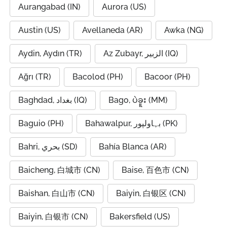
Aurangabad (IN)
Aurora (US)
Austin (US)
Avellaneda (AR)
Awka (NG)
Aydin, Aydın (TR)
Az Zubayr, الزبير (IQ)
Ağrı (TR)
Bacolod (PH)
Bacoor (PH)
Baghdad, بغداد (IQ)
Bago, ပဲခူး (MM)
Baguio (PH)
Bahawalpur, بہاولپور (PK)
Bahri, بحري (SD)
Bahía Blanca (AR)
Baicheng, 白城市 (CN)
Baise, 百色市 (CN)
Baishan, 白山市 (CN)
Baiyin, 白银区 (CN)
Baiyin, 白银市 (CN)
Bakersfield (US)