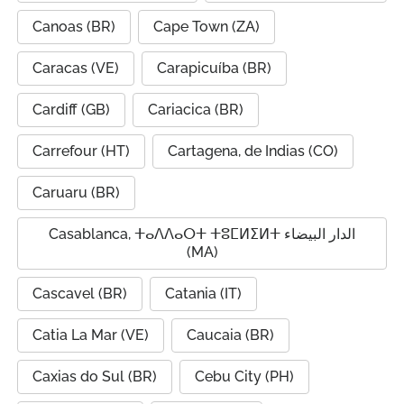
Canoas (BR)
Cape Town (ZA)
Caracas (VE)
Carapicuíba (BR)
Cardiff (GB)
Cariacica (BR)
Carrefour (HT)
Cartagena, de Indias (CO)
Caruaru (BR)
Casablanca, ⵜⴰⴷⴷⴰⵔⵜ ⵜⵓⵎⵍⵉⵍⵜ الدار البيضاء
(MA)
Cascavel (BR)
Catania (IT)
Catia La Mar (VE)
Caucaia (BR)
Caxias do Sul (BR)
Cebu City (PH)