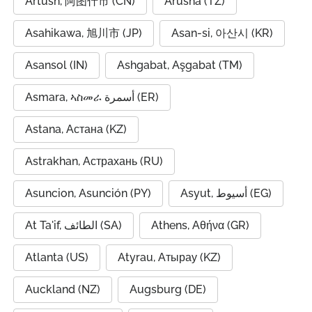
Artush, 阿图什市 (CN)
Arusha (TZ)
Asahikawa, 旭川市 (JP)
Asan-si, 아산시 (KR)
Asansol (IN)
Ashgabat, Aşgabat (TM)
Asmara, ኣስመራ أسمرة (ER)
Astana, Астана (KZ)
Astrakhan, Астрахань (RU)
Asuncion, Asunción (PY)
Asyut, أسيوط (EG)
At Ta'if, الطائف (SA)
Athens, Αθήνα (GR)
Atlanta (US)
Atyrau, Атырау (KZ)
Auckland (NZ)
Augsburg (DE)