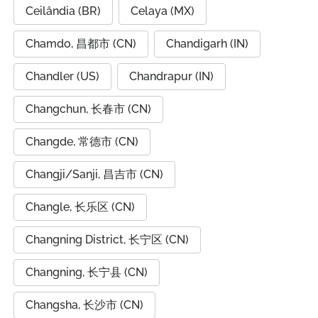
Ceilândia (BR)
Celaya (MX)
Chamdo, 昌都市 (CN)
Chandigarh (IN)
Chandler (US)
Chandrapur (IN)
Changchun, 长春市 (CN)
Changde, 常德市 (CN)
Changji/Sanji, 昌吉市 (CN)
Changle, 长乐区 (CN)
Changning District, 长宁区 (CN)
Changning, 长宁县 (CN)
Changsha, 长沙市 (CN)