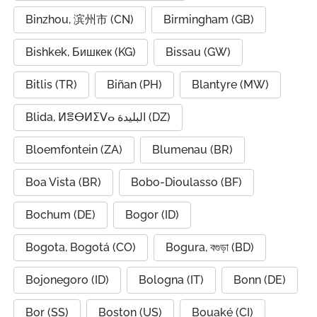
Binzhou, 滨州市 (CN)
Birmingham (GB)
Bishkek, Бишкек (KG)
Bissau (GW)
Bitlis (TR)
Biñan (PH)
Blantyre (MW)
Blida, ⵍⴻⴱⵍⵉⴸⴰ البليدة (DZ)
Bloemfontein (ZA)
Blumenau (BR)
Boa Vista (BR)
Bobo-Dioulasso (BF)
Bochum (DE)
Bogor (ID)
Bogota, Bogotá (CO)
Bogura, বগুড়া (BD)
Bojonegoro (ID)
Bologna (IT)
Bonn (DE)
Bor (SS)
Boston (US)
Bouaké (CI)