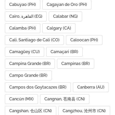
Cabuyao (PH)
Cagayan de Oro (PH)
Cairo, القاهرة (EG)
Calabar (NG)
Calamba (PH)
Calgary (CA)
Cali, Santiago de Cali (CO)
Caloocan (PH)
Camagüey (CU)
Camaçari (BR)
Campina Grande (BR)
Campinas (BR)
Campo Grande (BR)
Campos dos Goytacazes (BR)
Canberra (AU)
Cancún (MX)
Cangnan, 苍南县 (CN)
Cangshan, 仓山区 (CN)
Cangzhou, 沧州市 (CN)