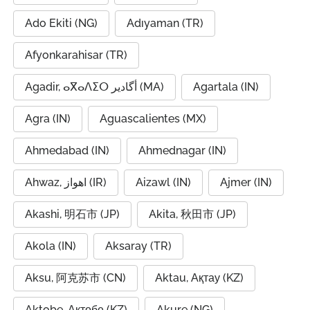
Ado Ekiti (NG)
Adıyaman (TR)
Afyonkarahisar (TR)
Agadir, ⴰⴳⴰⴷⵉⵔ أگادیر (MA)
Agartala (IN)
Agra (IN)
Aguascalientes (MX)
Ahmedabad (IN)
Ahmednagar (IN)
Ahwaz, اهواز (IR)
Aizawl (IN)
Ajmer (IN)
Akashi, 明石市 (JP)
Akita, 秋田市 (JP)
Akola (IN)
Aksaray (TR)
Aksu, 阿克苏市 (CN)
Aktau, Ақтау (KZ)
Aktobe, Ақтөбе (KZ)
Akure (NG)