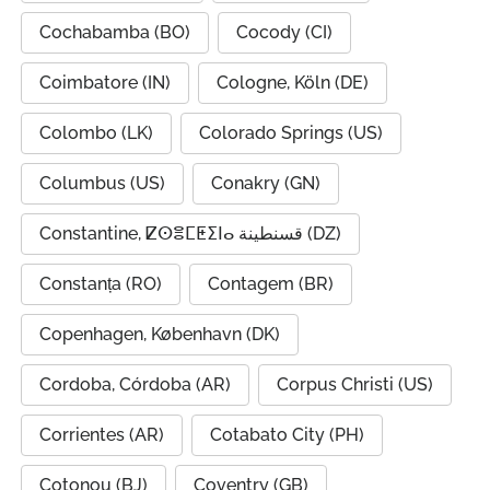
Cochabamba (BO)
Cocody (CI)
Coimbatore (IN)
Cologne, Köln (DE)
Colombo (LK)
Colorado Springs (US)
Columbus (US)
Conakry (GN)
Constantine, ⵇⵙⴻⵎⵟⵉⵏⴰ قسنطينة (DZ)
Constanța (RO)
Contagem (BR)
Copenhagen, København (DK)
Cordoba, Córdoba (AR)
Corpus Christi (US)
Corrientes (AR)
Cotabato City (PH)
Cotonou (BJ)
Coventry (GB)