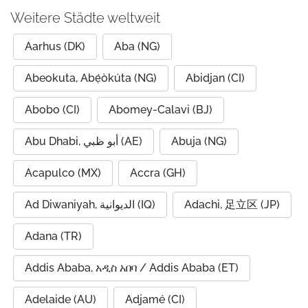
Weitere Städte weltweit
Aarhus (DK)
Aba (NG)
Abeokuta, Abẹ́òkúta (NG)
Abidjan (CI)
Abobo (CI)
Abomey-Calavi (BJ)
Abu Dhabi, أبو ظبي (AE)
Abuja (NG)
Acapulco (MX)
Accra (GH)
Ad Diwaniyah, الديوانية (IQ)
Adachi, 足立区 (JP)
Adana (TR)
Addis Ababa, አዲስ አበባ / Addis Ababa (ET)
Adelaide (AU)
Adjamé (CI)