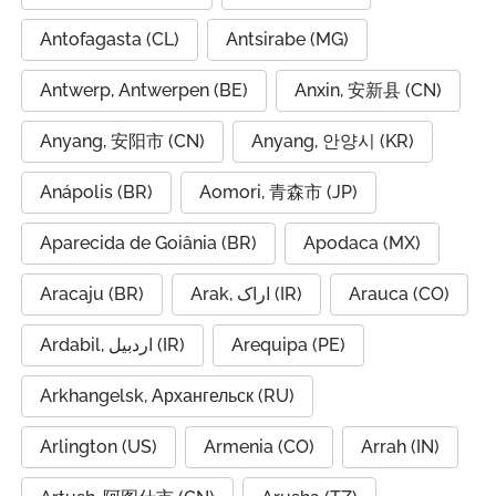
Antofagasta (CL)
Antsirabe (MG)
Antwerp, Antwerpen (BE)
Anxin, 安新县 (CN)
Anyang, 安阳市 (CN)
Anyang, 안양시 (KR)
Anápolis (BR)
Aomori, 青森市 (JP)
Aparecida de Goiânia (BR)
Apodaca (MX)
Aracaju (BR)
Arak, اراک (IR)
Arauca (CO)
Ardabil, اردبیل (IR)
Arequipa (PE)
Arkhangelsk, Архангельск (RU)
Arlington (US)
Armenia (CO)
Arrah (IN)