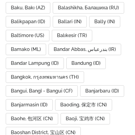
Baku, Bakı (AZ)
Balashikha, Балашиха (RU)
Balikpapan (ID)
Ballari (IN)
Bally (IN)
Baltimore (US)
Balıkesir (TR)
Bamako (ML)
Bandar Abbas, بندرعباس (IR)
Bandar Lampung (ID)
Bandung (ID)
Bangkok, กรุงเทพมหานคร (TH)
Bangui, Bangî - Bangui (CF)
Banjarbaru (ID)
Banjarmasin (ID)
Baoding, 保定市 (CN)
Baohe, 包河区 (CN)
Baoji, 宝鸡市 (CN)
Baoshan District, 宝山区 (CN)