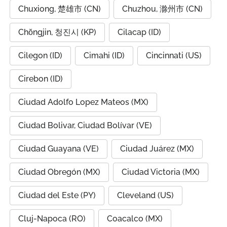
Chuxiong, 楚雄市 (CN)
Chuzhou, 滁州市 (CN)
Chŏngjin, 청진시 (KP)
Cilacap (ID)
Cilegon (ID)
Cimahi (ID)
Cincinnati (US)
Cirebon (ID)
Ciudad Adolfo Lopez Mateos (MX)
Ciudad Bolivar, Ciudad Bolívar (VE)
Ciudad Guayana (VE)
Ciudad Juárez (MX)
Ciudad Obregón (MX)
Ciudad Victoria (MX)
Ciudad del Este (PY)
Cleveland (US)
Cluj-Napoca (RO)
Coacalco (MX)