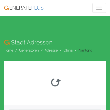
ENERATE
PLUS
Stadt Adressen
Home
Generatoren
Adresse
China
Nantong