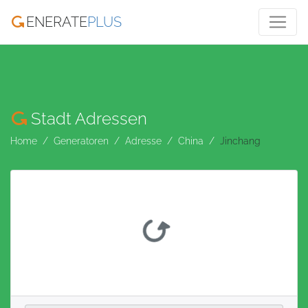
ENERATE
PLUS
Stadt Adressen
Home
Generatoren
Adresse
China
Jinchang