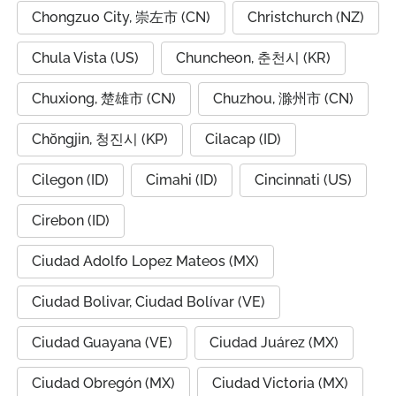
Chongzuo City, 崇左市 (CN)
Christchurch (NZ)
Chula Vista (US)
Chuncheon, 춘천시 (KR)
Chuxiong, 楚雄市 (CN)
Chuzhou, 滁州市 (CN)
Chŏngjin, 청진시 (KP)
Cilacap (ID)
Cilegon (ID)
Cimahi (ID)
Cincinnati (US)
Cirebon (ID)
Ciudad Adolfo Lopez Mateos (MX)
Ciudad Bolivar, Ciudad Bolívar (VE)
Ciudad Guayana (VE)
Ciudad Juárez (MX)
Ciudad Obregón (MX)
Ciudad Victoria (MX)