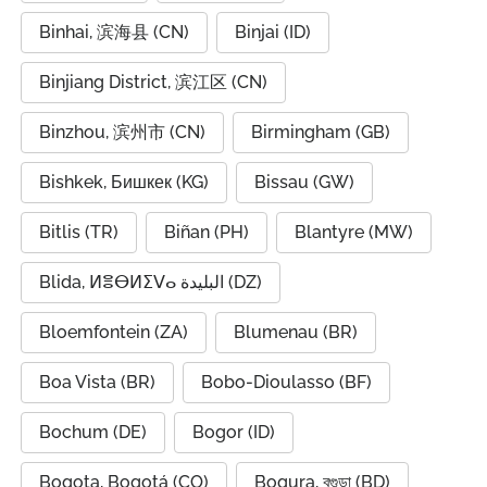
Binhai, 滨海县 (CN)
Binjai (ID)
Binjiang District, 滨江区 (CN)
Binzhou, 滨州市 (CN)
Birmingham (GB)
Bishkek, Бишкек (KG)
Bissau (GW)
Bitlis (TR)
Biñan (PH)
Blantyre (MW)
Blida, ⵍⴻⴱⵍⵉⴸⴰ البليدة (DZ)
Bloemfontein (ZA)
Blumenau (BR)
Boa Vista (BR)
Bobo-Dioulasso (BF)
Bochum (DE)
Bogor (ID)
Bogota, Bogotá (CO)
Bogura, বগুড়া (BD)