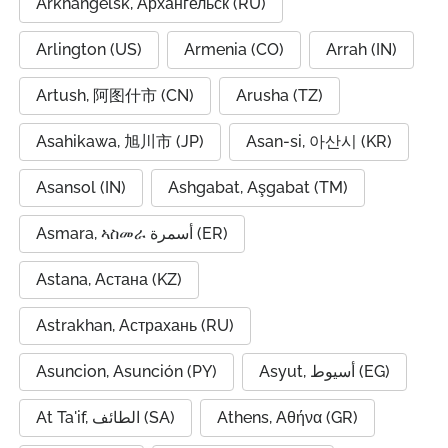
Arkhangelsk, Архангельск (RU)
Arlington (US)
Armenia (CO)
Arrah (IN)
Artush, 阿图什市 (CN)
Arusha (TZ)
Asahikawa, 旭川市 (JP)
Asan-si, 아산시 (KR)
Asansol (IN)
Ashgabat, Aşgabat (TM)
Asmara, ኣስመራ أسمرة (ER)
Astana, Астана (KZ)
Astrakhan, Астрахань (RU)
Asuncion, Asunción (PY)
Asyut, أسيوط (EG)
At Ta'if, الطائف (SA)
Athens, Αθήνα (GR)