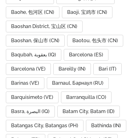
Baohe, 包河区 (CN)
Baoji, 宝鸡市 (CN)
Baoshan District, 宝山区 (CN)
Baoshan, 保山市 (CN)
Baotou, 包头市 (CN)
Baqubah, بعقوبة (IQ)
Barcelona (ES)
Barcelona (VE)
Bareilly (IN)
Bari (IT)
Barinas (VE)
Barnaul, Барнаул (RU)
Barquisimeto (VE)
Barranquilla (CO)
Basra, البصرة (IQ)
Batam City, Batam (ID)
Batangas City, Batangas (PH)
Bathinda (IN)