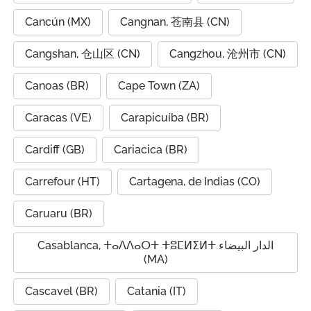
Cancún (MX)
Cangnan, 苍南县 (CN)
Cangshan, 仓山区 (CN)
Cangzhou, 沧州市 (CN)
Canoas (BR)
Cape Town (ZA)
Caracas (VE)
Carapicuíba (BR)
Cardiff (GB)
Cariacica (BR)
Carrefour (HT)
Cartagena, de Indias (CO)
Caruaru (BR)
Casablanca, ⵜⴰⴷⴷⴰⵔⵜ ⵜⵓⵎⵍⵉⵍⵜ الدار البيضاء
(MA)
Cascavel (BR)
Catania (IT)