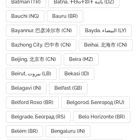
Batman (TR)
Batna, ⵜⴱⴰⵜⴻⵏⵜ باتنة (DZ)
Bauchi (NG)
Bauru (BR)
Bayannur, 巴彦淖尔市 (CN)
Bayda, البيضاء (LY)
Bazhong City, 巴中市 (CN)
Beihai, 北海市 (CN)
Beijing, 北京市 (CN)
Beira (MZ)
Beirut, بيروت (LB)
Bekasi (ID)
Belagavi (IN)
Belfast (GB)
Belford Roxo (BR)
Belgorod, Белгород (RU)
Belgrade, Београд (RS)
Belo Horizonte (BR)
Belém (BR)
Bengaluru (IN)