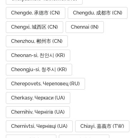
Chengde, 承德市 (CN)
Chengdu, 成都市 (CN)
Chengxi, 城西区 (CN)
Chennai (IN)
Chenzhou, 郴州市 (CN)
Cheonan-si, 천안시 (KR)
Cheongju-si, 청주시 (KR)
Cherepovets, Череповец (RU)
Cherkasy, Черкаси (UA)
Chernihiv, Чернігів (UA)
Chernivtsi, Чернівці (UA)
Chiayi, 嘉義市 (TW)