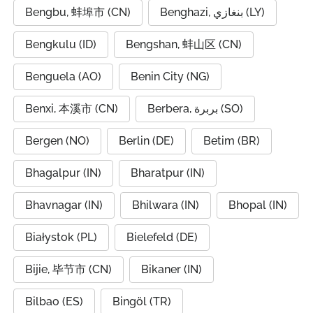
Bengbu, 蚌埠市 (CN)
Benghazi, بنغازي (LY)
Bengkulu (ID)
Bengshan, 蚌山区 (CN)
Benguela (AO)
Benin City (NG)
Benxi, 本溪市 (CN)
Berbera, بربرة (SO)
Bergen (NO)
Berlin (DE)
Betim (BR)
Bhagalpur (IN)
Bharatpur (IN)
Bhavnagar (IN)
Bhilwara (IN)
Bhopal (IN)
Białystok (PL)
Bielefeld (DE)
Bijie, 毕节市 (CN)
Bikaner (IN)
Bilbao (ES)
Bingöl (TR)