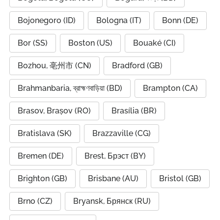
Bojonegoro (ID)
Bologna (IT)
Bonn (DE)
Bor (SS)
Boston (US)
Bouaké (CI)
Bozhou, 亳州市 (CN)
Bradford (GB)
Brahmanbaria, ব্রাহ্মণবাড়িয়া (BD)
Brampton (CA)
Brasov, Brașov (RO)
Brasília (BR)
Bratislava (SK)
Brazzaville (CG)
Bremen (DE)
Brest, Брэст (BY)
Brighton (GB)
Brisbane (AU)
Bristol (GB)
Brno (CZ)
Bryansk, Брянск (RU)