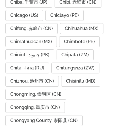
Chiba, 千葉市 (JP)
Chibi, 赤壁市 (CN)
Chicago (US)
Chiclayo (PE)
Chifeng, 赤峰市 (CN)
Chihuahua (MX)
Chimalhuacán (MX)
Chimbote (PE)
Chiniot, چنیوٹ (PK)
Chipata (ZM)
Chita, Чита (RU)
Chitungwiza (ZW)
Chizhou, 池州市 (CN)
Chișinău (MD)
Chongming, 崇明区 (CN)
Chongqing, 重庆市 (CN)
Chongyang County, 崇阳县 (CN)