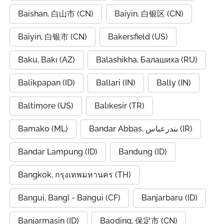
Baishan, 白山市 (CN)
Baiyin, 白银区 (CN)
Baiyin, 白银市 (CN)
Bakersfield (US)
Baku, Bakı (AZ)
Balashikha, Балашиха (RU)
Balikpapan (ID)
Ballari (IN)
Bally (IN)
Baltimore (US)
Balıkesir (TR)
Bamako (ML)
Bandar Abbas, بندرعباس (IR)
Bandar Lampung (ID)
Bandung (ID)
Bangkok, กรุงเทพมหานคร (TH)
Bangui, Bangî - Bangui (CF)
Banjarbaru (ID)
Banjarmasin (ID)
Baoding, 保定市 (CN)