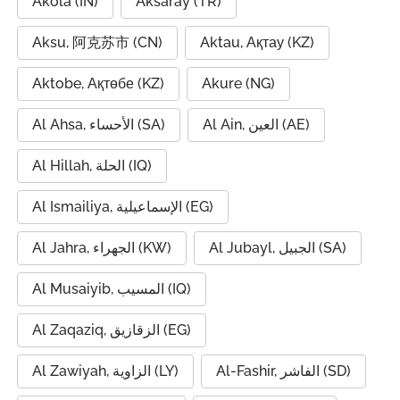
Akola (IN)
Aksaray (TR)
Aksu, 阿克苏市 (CN)
Aktau, Ақтау (KZ)
Aktobe, Ақтөбе (KZ)
Akure (NG)
Al Ain, العين (AE)
Al Ahsa, الأحساء (SA)
Al Hillah, الحلة (IQ)
Al Ismailiya, الإسماعيلية (EG)
Al Jubayl, الجبيل (SA)
Al Jahra, الجهراء (KW)
Al Musaiyib, المسيب (IQ)
Al Zaqaziq, الزقازيق (EG)
Al-Fashir, الفاشر (SD)
Al Zawiyah, الزاوية (LY)