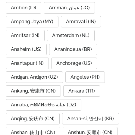
Ambon (ID)
Amman, عمان (JO)
Ampang Jaya (MY)
Amravati (IN)
Amritsar (IN)
Amsterdam (NL)
Anaheim (US)
Ananindeua (BR)
Anantapur (IN)
Anchorage (US)
Andijan, Andijon (UZ)
Angeles (PH)
Ankang, 安康市 (CN)
Ankara (TR)
Annaba, ⵄⴻⵍⵍⴰⴱⴰ عنابة (DZ)
Anqing, 安庆市 (CN)
Ansan-si, 안산시 (KR)
Anshan, 鞍山市 (CN)
Anshun, 安顺市 (CN)