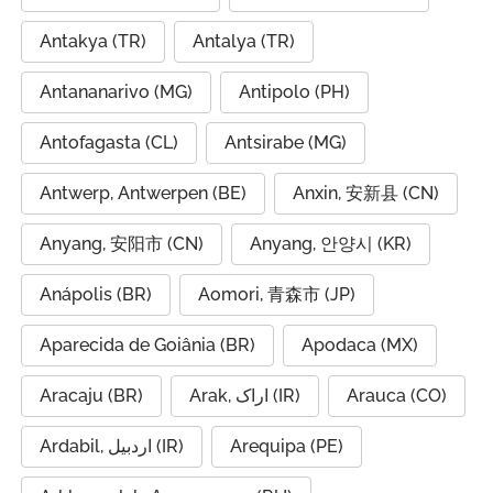
Antakya (TR)
Antalya (TR)
Antananarivo (MG)
Antipolo (PH)
Antofagasta (CL)
Antsirabe (MG)
Antwerp, Antwerpen (BE)
Anxin, 安新县 (CN)
Anyang, 安阳市 (CN)
Anyang, 안양시 (KR)
Anápolis (BR)
Aomori, 青森市 (JP)
Aparecida de Goiânia (BR)
Apodaca (MX)
Aracaju (BR)
Arak, اراک (IR)
Arauca (CO)
Ardabil, اردبیل (IR)
Arequipa (PE)