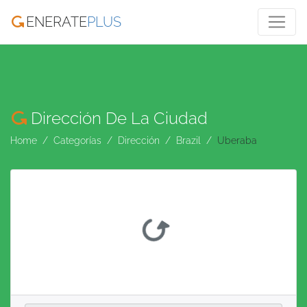
ENERATE
PLUS
Dirección De La Ciudad
Home
Categorías
Dirección
Brazil
Uberaba