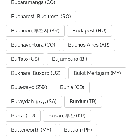
Bucaramanga (CO)
Bucharest, București (RO)
Bucheon, 부천시 (KR)
Budapest (HU)
Buenaventura (CO)
Buenos Aires (AR)
Buffalo (US)
Bujumbura (BI)
Bukhara, Buxoro (UZ)
Bukit Mertajam (MY)
Bulawayo (ZW)
Bunia (CD)
Buraydah, بريدة (SA)
Burdur (TR)
Bursa (TR)
Busan, 부산 (KR)
Butterworth (MY)
Butuan (PH)