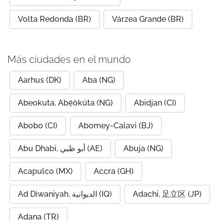
Volta Redonda (BR)
Várzea Grande (BR)
Más ciudades en el mundo
Aarhus (DK)
Aba (NG)
Abeokuta, Abẹ́òkúta (NG)
Abidjan (CI)
Abobo (CI)
Abomey-Calavi (BJ)
Abu Dhabi, أبو ظبي (AE)
Abuja (NG)
Acapulco (MX)
Accra (GH)
Ad Diwaniyah, الديوانية (IQ)
Adachi, 足立区 (JP)
Adana (TR)