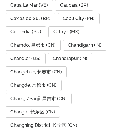
Catia La Mar (VE)
Caucaia (BR)
Caxias do Sul (BR)
Cebu City (PH)
Ceilândia (BR)
Celaya (MX)
Chamdo, 昌都市 (CN)
Chandigarh (IN)
Chandler (US)
Chandrapur (IN)
Changchun, 长春市 (CN)
Changde, 常德市 (CN)
Changji/Sanji, 昌吉市 (CN)
Changle, 长乐区 (CN)
Changning District, 长宁区 (CN)