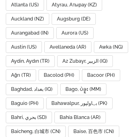
Atlanta (US)
Atyrau, Атырау (KZ)
Auckland (NZ)
Augsburg (DE)
Aurangabad (IN)
Aurora (US)
Austin (US)
Avellaneda (AR)
Awka (NG)
Aydin, Aydın (TR)
Az Zubayr, الزبير (IQ)
Ağrı (TR)
Bacolod (PH)
Bacoor (PH)
Baghdad, بغداد (IQ)
Bago, ပဲခူး (MM)
Baguio (PH)
Bahawalpur, بہاولپور (PK)
Bahri, بحري (SD)
Bahía Blanca (AR)
Baicheng, 白城市 (CN)
Baise, 百色市 (CN)