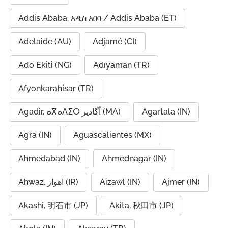
Addis Ababa, አዲስ አበባ / Addis Ababa (ET)
Adelaide (AU)
Adjamé (CI)
Ado Ekiti (NG)
Adıyaman (TR)
Afyonkarahisar (TR)
Agadir, ⴰⴳⴰⴷⵉⵔ أگادیر (MA)
Agartala (IN)
Agra (IN)
Aguascalientes (MX)
Ahmedabad (IN)
Ahmednagar (IN)
Ahwaz, اهواز (IR)
Aizawl (IN)
Ajmer (IN)
Akashi, 明石市 (JP)
Akita, 秋田市 (JP)