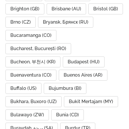
Brighton (GB)
Brisbane (AU)
Bristol (GB)
Brno (CZ)
Bryansk, Брянск (RU)
Bucaramanga (CO)
Bucharest, București (RO)
Bucheon, 부천시 (KR)
Budapest (HU)
Buenaventura (CO)
Buenos Aires (AR)
Buffalo (US)
Bujumbura (BI)
Bukhara, Buxoro (UZ)
Bukit Mertajam (MY)
Bulawayo (ZW)
Bunia (CD)
Buraydah, بريدة (SA)
Burdur (TR)