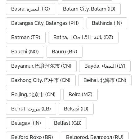
Basra, البصرة (IQ)
Batam City, Batam (ID)
Batangas City, Batangas (PH)
Bathinda (IN)
Batman (TR)
Batna, ⵜⴱⴰⵜⴻⵏⵜ باتنة (DZ)
Bauchi (NG)
Bauru (BR)
Bayannur, 巴彦淖尔市 (CN)
Bayda, البيضاء (LY)
Bazhong City, 巴中市 (CN)
Beihai, 北海市 (CN)
Beijing, 北京市 (CN)
Beira (MZ)
Beirut, بيروت (LB)
Bekasi (ID)
Belagavi (IN)
Belfast (GB)
Belford Roxo (BR)
Belgorod, Белгород (RU)