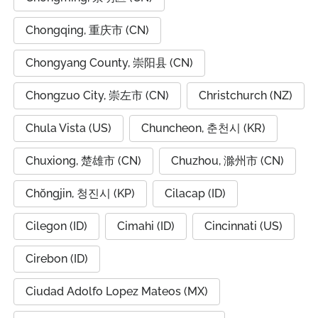
Chongqing, 重庆市 (CN)
Chongyang County, 崇阳县 (CN)
Chongzuo City, 崇左市 (CN)
Christchurch (NZ)
Chula Vista (US)
Chuncheon, 춘천시 (KR)
Chuxiong, 楚雄市 (CN)
Chuzhou, 滁州市 (CN)
Chŏngjin, 청진시 (KP)
Cilacap (ID)
Cilegon (ID)
Cimahi (ID)
Cincinnati (US)
Cirebon (ID)
Ciudad Adolfo Lopez Mateos (MX)