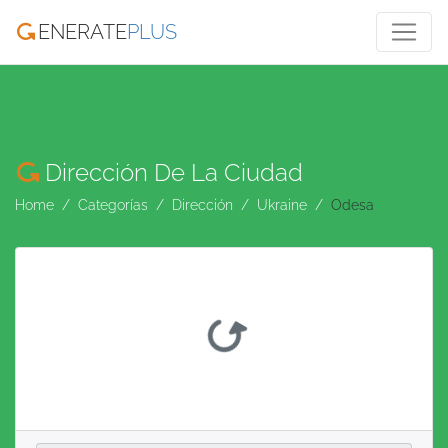
ENERATE
PLUS
Dirección De La Ciudad
Home
Categorías
Dirección
Ukraine
Odesa