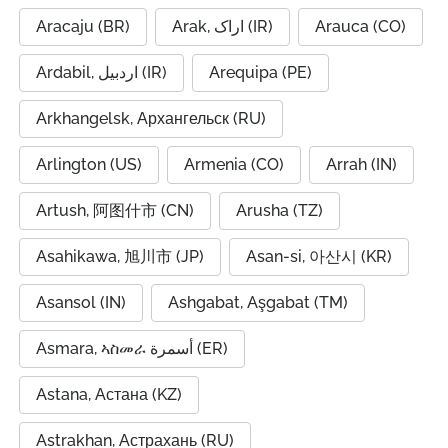
Aracaju (BR)
Arak, اراک (IR)
Arauca (CO)
Ardabil, اردبیل (IR)
Arequipa (PE)
Arkhangelsk, Архангельск (RU)
Arlington (US)
Armenia (CO)
Arrah (IN)
Artush, 阿图什市 (CN)
Arusha (TZ)
Asahikawa, 旭川市 (JP)
Asan-si, 아산시 (KR)
Asansol (IN)
Ashgabat, Aşgabat (TM)
Asmara, ኣስመራ أسمرة (ER)
Astana, Астана (KZ)
Astrakhan, Астрахань (RU)