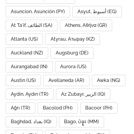
Asuncion, Asunción (PY)
Asyut, أسيوط (EG)
At Ta'if, الطائف (SA)
Athens, Αθήνα (GR)
Atlanta (US)
Atyrau, Атырау (KZ)
Auckland (NZ)
Augsburg (DE)
Aurangabad (IN)
Aurora (US)
Austin (US)
Avellaneda (AR)
Awka (NG)
Aydin, Aydın (TR)
Az Zubayr, الزبير (IQ)
Ağrı (TR)
Bacolod (PH)
Bacoor (PH)
Baghdad, بغداد (IQ)
Bago, ပဲခူး (MM)