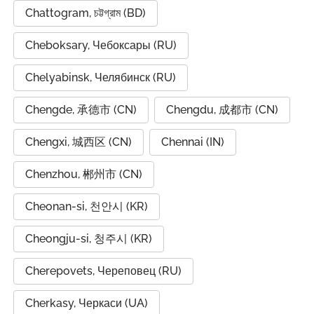
Chattogram, চট্টগ্রাম (BD)
Cheboksary, Чебоксары (RU)
Chelyabinsk, Челябинск (RU)
Chengde, 承德市 (CN)
Chengdu, 成都市 (CN)
Chengxi, 城西区 (CN)
Chennai (IN)
Chenzhou, 郴州市 (CN)
Cheonan-si, 천안시 (KR)
Cheongju-si, 청주시 (KR)
Cherepovets, Череповец (RU)
Cherkasy, Черкаси (UA)