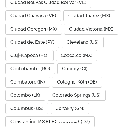
Ciudad Bolivar, Ciudad Bolívar (VE)
Ciudad Guayana (VE)
Ciudad Juárez (MX)
Ciudad Obregón (MX)
Ciudad Victoria (MX)
Ciudad del Este (PY)
Cleveland (US)
Cluj-Napoca (RO)
Coacalco (MX)
Cochabamba (BO)
Cocody (CI)
Coimbatore (IN)
Cologne, Köln (DE)
Colombo (LK)
Colorado Springs (US)
Columbus (US)
Conakry (GN)
Constantine, ⵇⵙⴻⵎⵟⵉⵏⴰ قسنطينة (DZ)