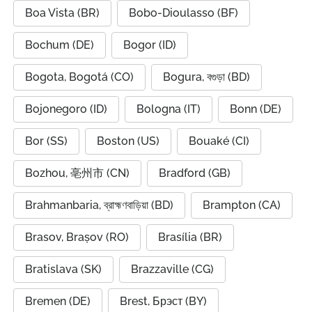
Boa Vista (BR)
Bobo-Dioulasso (BF)
Bochum (DE)
Bogor (ID)
Bogota, Bogotá (CO)
Bogura, বগুড়া (BD)
Bojonegoro (ID)
Bologna (IT)
Bonn (DE)
Bor (SS)
Boston (US)
Bouaké (CI)
Bozhou, 亳州市 (CN)
Bradford (GB)
Brahmanbaria, ব্রাহ্মণবাড়িয়া (BD)
Brampton (CA)
Brasov, Brașov (RO)
Brasília (BR)
Bratislava (SK)
Brazzaville (CG)
Bremen (DE)
Brest, Брэст (BY)