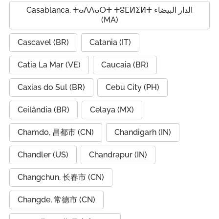
Casablanca, ⵜⴰⴷⴷⴰⵔⵜ ⵜⵓⵎⵍⵉⵍⵜ الدار البيضاء
(MA)
Cascavel (BR)
Catania (IT)
Catia La Mar (VE)
Caucaia (BR)
Caxias do Sul (BR)
Cebu City (PH)
Ceilândia (BR)
Celaya (MX)
Chamdo, 昌都市 (CN)
Chandigarh (IN)
Chandler (US)
Chandrapur (IN)
Changchun, 长春市 (CN)
Changde, 常德市 (CN)