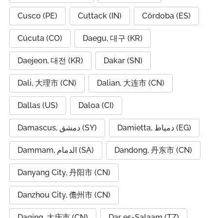
Cusco (PE)
Cuttack (IN)
Córdoba (ES)
Cúcuta (CO)
Daegu, 대구 (KR)
Daejeon, 대전 (KR)
Dakar (SN)
Dali, 大理市 (CN)
Dalian, 大连市 (CN)
Dallas (US)
Daloa (CI)
Damietta, دمياط (EG)
Damascus, دمشق (SY)
Dammam, الدمام (SA)
Dandong, 丹东市 (CN)
Danyang City, 丹阳市 (CN)
Danzhou City, 儋州市 (CN)
Daqing, 大庆市 (CN)
Dar es-Salaam (TZ)