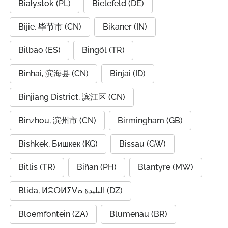
Białystok (PL)
Bielefeld (DE)
Bijie, 毕节市 (CN)
Bikaner (IN)
Bilbao (ES)
Bingöl (TR)
Binhai, 滨海县 (CN)
Binjai (ID)
Binjiang District, 滨江区 (CN)
Binzhou, 滨州市 (CN)
Birmingham (GB)
Bishkek, Бишкек (KG)
Bissau (GW)
Bitlis (TR)
Biñan (PH)
Blantyre (MW)
Blida, ⵍⴻⴱⵍⵉⴸⴰ البليدة (DZ)
Bloemfontein (ZA)
Blumenau (BR)