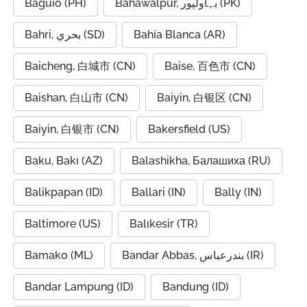
Baguio (PH)
Bahawalpur, بہاولپور (PK)
Bahri, بحري (SD)
Bahía Blanca (AR)
Baicheng, 白城市 (CN)
Baise, 百色市 (CN)
Baishan, 白山市 (CN)
Baiyin, 白银区 (CN)
Baiyin, 白银市 (CN)
Bakersfield (US)
Baku, Bakı (AZ)
Balashikha, Балашиха (RU)
Balikpapan (ID)
Ballari (IN)
Bally (IN)
Baltimore (US)
Balıkesir (TR)
Bamako (ML)
Bandar Abbas, بندرعباس (IR)
Bandar Lampung (ID)
Bandung (ID)