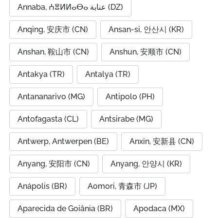
Annaba, ⵄⴻⵍⵍⴰⴱⴰ عنابة (DZ)
Anqing, 安庆市 (CN)
Ansan-si, 안산시 (KR)
Anshan, 鞍山市 (CN)
Anshun, 安顺市 (CN)
Antakya (TR)
Antalya (TR)
Antananarivo (MG)
Antipolo (PH)
Antofagasta (CL)
Antsirabe (MG)
Antwerp, Antwerpen (BE)
Anxin, 安新县 (CN)
Anyang, 安阳市 (CN)
Anyang, 안양시 (KR)
Anápolis (BR)
Aomori, 青森市 (JP)
Aparecida de Goiânia (BR)
Apodaca (MX)