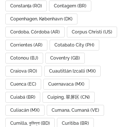
Constanța (RO)
Contagem (BR)
Copenhagen, København (DK)
Cordoba, Córdoba (AR)
Corpus Christi (US)
Corrientes (AR)
Cotabato City (PH)
Cotonou (BJ)
Coventry (GB)
Craiova (RO)
Cuautitlán Izcalli (MX)
Cuenca (EC)
Cuernavaca (MX)
Cuiabá (BR)
Cuiping, 翠屏区 (CN)
Culiacán (MX)
Cumana, Cumaná (VE)
Cumilla, কুমিল্লা (BD)
Curitiba (BR)