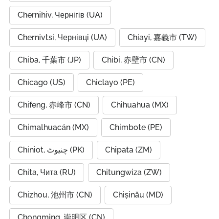
Chernihiv, Чернігів (UA)
Chernivtsi, Чернівці (UA)
Chiayi, 嘉義市 (TW)
Chiba, 千葉市 (JP)
Chibi, 赤壁市 (CN)
Chicago (US)
Chiclayo (PE)
Chifeng, 赤峰市 (CN)
Chihuahua (MX)
Chimalhuacán (MX)
Chimbote (PE)
Chiniot, چنیوٹ (PK)
Chipata (ZM)
Chita, Чита (RU)
Chitungwiza (ZW)
Chizhou, 池州市 (CN)
Chișinău (MD)
Chongming, 崇明区 (CN)