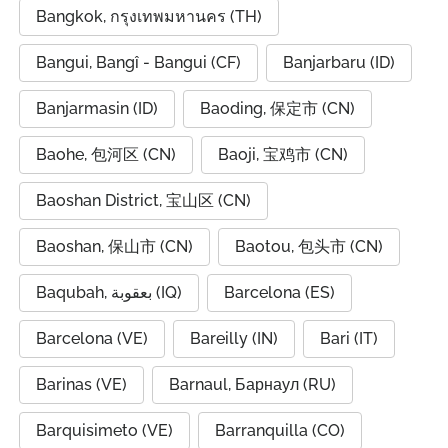
Bangkok, กรุงเทพมหานคร (TH)
Bangui, Bangî - Bangui (CF)
Banjarbaru (ID)
Banjarmasin (ID)
Baoding, 保定市 (CN)
Baohe, 包河区 (CN)
Baoji, 宝鸡市 (CN)
Baoshan District, 宝山区 (CN)
Baoshan, 保山市 (CN)
Baotou, 包头市 (CN)
Baqubah, بعقوبة (IQ)
Barcelona (ES)
Barcelona (VE)
Bareilly (IN)
Bari (IT)
Barinas (VE)
Barnaul, Барнаул (RU)
Barquisimeto (VE)
Barranquilla (CO)