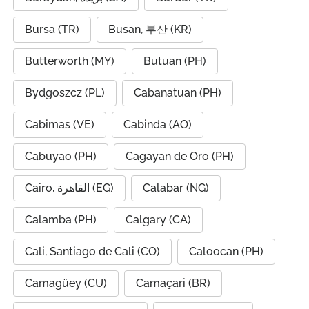
Bursa (TR)
Busan, 부산 (KR)
Butterworth (MY)
Butuan (PH)
Bydgoszcz (PL)
Cabanatuan (PH)
Cabimas (VE)
Cabinda (AO)
Cabuyao (PH)
Cagayan de Oro (PH)
Cairo, القاهرة (EG)
Calabar (NG)
Calamba (PH)
Calgary (CA)
Cali, Santiago de Cali (CO)
Caloocan (PH)
Camagüey (CU)
Camaçari (BR)