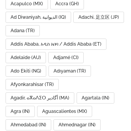
Acapulco (MX)
Accra (GH)
Ad Diwaniyah, الديوانية (IQ)
Adachi, 足立区 (JP)
Adana (TR)
Addis Ababa, አዲስ አበባ / Addis Ababa (ET)
Adelaide (AU)
Adjamé (CI)
Ado Ekiti (NG)
Adıyaman (TR)
Afyonkarahisar (TR)
Agadir, ⴰⴳⴰⴷⵉⵔ أگادیر (MA)
Agartala (IN)
Agra (IN)
Aguascalientes (MX)
Ahmedabad (IN)
Ahmednagar (IN)