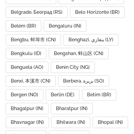
Belgrade, Београд (RS)
Belo Horizonte (BR)
Belém (BR)
Bengaluru (IN)
Bengbu, 蚌埠市 (CN)
Benghazi, بنغازي (LY)
Bengkulu (ID)
Bengshan, 蚌山区 (CN)
Benguela (AO)
Benin City (NG)
Benxi, 本溪市 (CN)
Berbera, بربرة (SO)
Bergen (NO)
Berlin (DE)
Betim (BR)
Bhagalpur (IN)
Bharatpur (IN)
Bhavnagar (IN)
Bhilwara (IN)
Bhopal (IN)