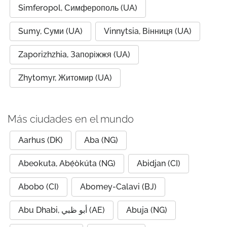
Simferopol, Симферополь (UA)
Sumy, Суми (UA)
Vinnytsia, Вінниця (UA)
Zaporizhzhia, Запоріжжя (UA)
Zhytomyr, Житомир (UA)
Más ciudades en el mundo
Aarhus (DK)
Aba (NG)
Abeokuta, Abẹ́òkúta (NG)
Abidjan (CI)
Abobo (CI)
Abomey-Calavi (BJ)
Abu Dhabi, أبو ظبي (AE)
Abuja (NG)