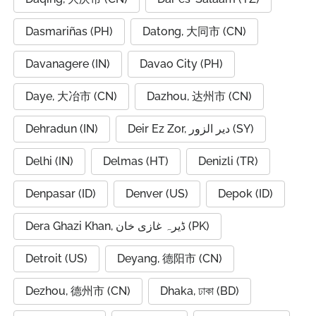
Dasmariñas (PH)
Datong, 大同市 (CN)
Davanagere (IN)
Davao City (PH)
Daye, 大冶市 (CN)
Dazhou, 达州市 (CN)
Dehradun (IN)
Deir Ez Zor, دير الزور (SY)
Delhi (IN)
Delmas (HT)
Denizli (TR)
Denpasar (ID)
Denver (US)
Depok (ID)
Dera Ghazi Khan, ڈیرہ غازی خان (PK)
Detroit (US)
Deyang, 德阳市 (CN)
Dezhou, 德州市 (CN)
Dhaka, ঢাকা (BD)