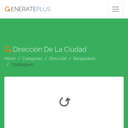
ENERATE
PLUS
Dirección De La Ciudad
Home
Categorías
Dirección
Bangladesh
Chattogram