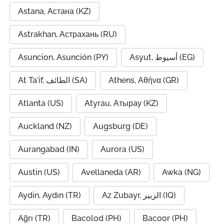
Astana, Астана (KZ)
Astrakhan, Астрахань (RU)
Asuncion, Asunción (PY)
Asyut, أسيوط (EG)
At Ta'if, الطائف (SA)
Athens, Αθήνα (GR)
Atlanta (US)
Atyrau, Атырау (KZ)
Auckland (NZ)
Augsburg (DE)
Aurangabad (IN)
Aurora (US)
Austin (US)
Avellaneda (AR)
Awka (NG)
Aydin, Aydın (TR)
Az Zubayr, الزبير (IQ)
Ağrı (TR)
Bacolod (PH)
Bacoor (PH)