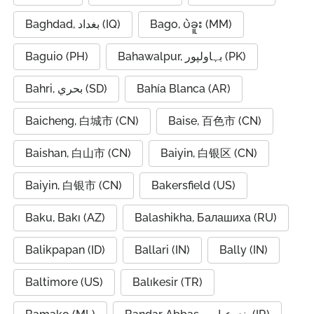
Baghdad, بغداد (IQ)
Bago, ပဲခူး (MM)
Baguio (PH)
Bahawalpur, بہاولپور (PK)
Bahri, بحري (SD)
Bahía Blanca (AR)
Baicheng, 白城市 (CN)
Baise, 百色市 (CN)
Baishan, 白山市 (CN)
Baiyin, 白银区 (CN)
Baiyin, 白银市 (CN)
Bakersfield (US)
Baku, Bakı (AZ)
Balashikha, Балашиха (RU)
Balikpapan (ID)
Ballari (IN)
Bally (IN)
Baltimore (US)
Balıkesir (TR)