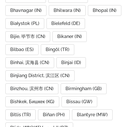
Bhavnagar (IN)
Bhilwara (IN)
Bhopal (IN)
Białystok (PL)
Bielefeld (DE)
Bijie, 毕节市 (CN)
Bikaner (IN)
Bilbao (ES)
Bingöl (TR)
Binhai, 滨海县 (CN)
Binjai (ID)
Binjiang District, 滨江区 (CN)
Binzhou, 滨州市 (CN)
Birmingham (GB)
Bishkek, Бишкек (KG)
Bissau (GW)
Bitlis (TR)
Biñan (PH)
Blantyre (MW)