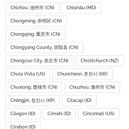
Chizhou, 池州市 (CN)
Chișinău (MD)
Chongming, 崇明区 (CN)
Chongqing, 重庆市 (CN)
Chongyang County, 崇阳县 (CN)
Chongzuo City, 崇左市 (CN)
Christchurch (NZ)
Chula Vista (US)
Chuncheon, 춘천시 (KR)
Chuxiong, 楚雄市 (CN)
Chuzhou, 滁州市 (CN)
Chŏngjin, 청진시 (KP)
Cilacap (ID)
Cilegon (ID)
Cimahi (ID)
Cincinnati (US)
Cirebon (ID)