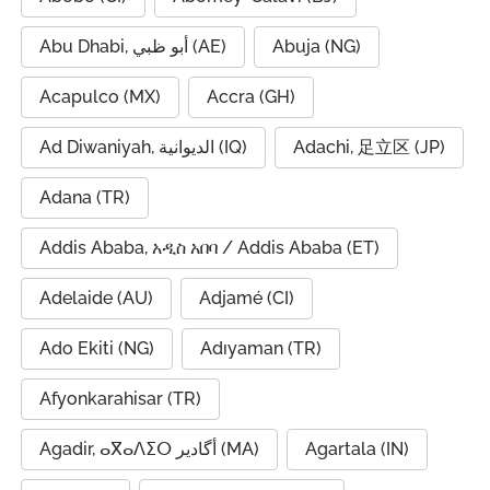
Abu Dhabi, أبو ظبي (AE)
Abuja (NG)
Acapulco (MX)
Accra (GH)
Ad Diwaniyah, الديوانية (IQ)
Adachi, 足立区 (JP)
Adana (TR)
Addis Ababa, አዲስ አበባ / Addis Ababa (ET)
Adelaide (AU)
Adjamé (CI)
Ado Ekiti (NG)
Adıyaman (TR)
Afyonkarahisar (TR)
Agadir, ⴰⴳⴰⴷⵉⵔ أگادیر (MA)
Agartala (IN)