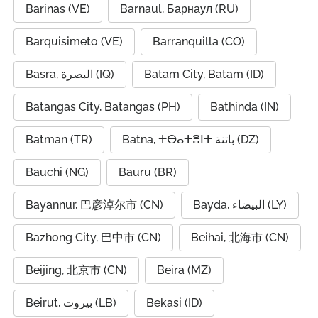
Barinas (VE)
Barnaul, Барнаул (RU)
Barquisimeto (VE)
Barranquilla (CO)
Basra, البصرة (IQ)
Batam City, Batam (ID)
Batangas City, Batangas (PH)
Bathinda (IN)
Batman (TR)
Batna, ⵜⴱⴰⵜⴻⵏⵜ باتنة (DZ)
Bauchi (NG)
Bauru (BR)
Bayannur, 巴彦淖尔市 (CN)
Bayda, البيضاء (LY)
Bazhong City, 巴中市 (CN)
Beihai, 北海市 (CN)
Beijing, 北京市 (CN)
Beira (MZ)
Beirut, بيروت (LB)
Bekasi (ID)