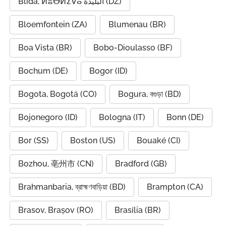
Blida, ⵍⴻⴱⵍⵉⴸⴰ البليدة (DZ)
Bloemfontein (ZA)
Blumenau (BR)
Boa Vista (BR)
Bobo-Dioulasso (BF)
Bochum (DE)
Bogor (ID)
Bogota, Bogotá (CO)
Bogura, বগুড়া (BD)
Bojonegoro (ID)
Bologna (IT)
Bonn (DE)
Bor (SS)
Boston (US)
Bouaké (CI)
Bozhou, 亳州市 (CN)
Bradford (GB)
Brahmanbaria, ব্রাহ্মণবাড়িয়া (BD)
Brampton (CA)
Brasov, Brașov (RO)
Brasília (BR)