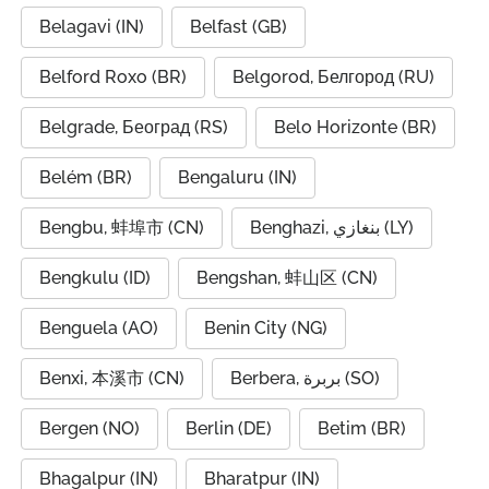
Belagavi (IN)
Belfast (GB)
Belford Roxo (BR)
Belgorod, Белгород (RU)
Belgrade, Београд (RS)
Belo Horizonte (BR)
Belém (BR)
Bengaluru (IN)
Bengbu, 蚌埠市 (CN)
Benghazi, بنغازي (LY)
Bengkulu (ID)
Bengshan, 蚌山区 (CN)
Benguela (AO)
Benin City (NG)
Benxi, 本溪市 (CN)
Berbera, بربرة (SO)
Bergen (NO)
Berlin (DE)
Betim (BR)
Bhagalpur (IN)
Bharatpur (IN)