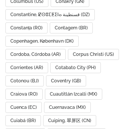
Columbus (US)
Conakry (GN)
Constantine, ⵇⵙⴻⵎⵟⵉⵏⴰ قسنطينة (DZ)
Constanța (RO)
Contagem (BR)
Copenhagen, København (DK)
Cordoba, Córdoba (AR)
Corpus Christi (US)
Corrientes (AR)
Cotabato City (PH)
Cotonou (BJ)
Coventry (GB)
Craiova (RO)
Cuautitlán Izcalli (MX)
Cuenca (EC)
Cuernavaca (MX)
Cuiabá (BR)
Cuiping, 翠屏区 (CN)