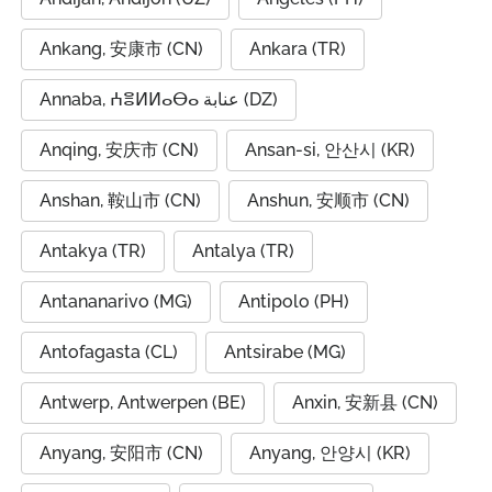
Ankang, 安康市 (CN)
Ankara (TR)
Annaba, ⵄⴻⵍⵍⴰⴱⴰ عنابة (DZ)
Anqing, 安庆市 (CN)
Ansan-si, 안산시 (KR)
Anshan, 鞍山市 (CN)
Anshun, 安顺市 (CN)
Antakya (TR)
Antalya (TR)
Antananarivo (MG)
Antipolo (PH)
Antofagasta (CL)
Antsirabe (MG)
Antwerp, Antwerpen (BE)
Anxin, 安新县 (CN)
Anyang, 安阳市 (CN)
Anyang, 안양시 (KR)