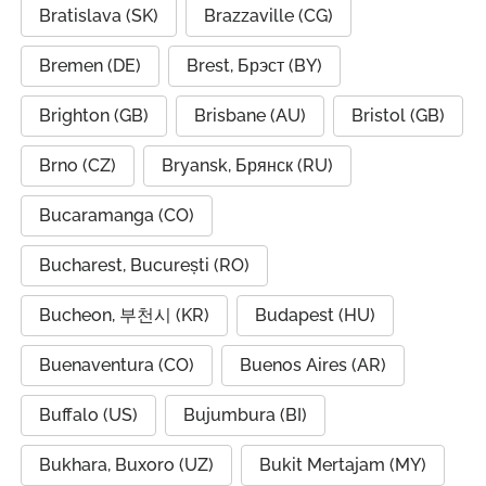
Bratislava (SK)
Brazzaville (CG)
Bremen (DE)
Brest, Брэст (BY)
Brighton (GB)
Brisbane (AU)
Bristol (GB)
Brno (CZ)
Bryansk, Брянск (RU)
Bucaramanga (CO)
Bucharest, București (RO)
Bucheon, 부천시 (KR)
Budapest (HU)
Buenaventura (CO)
Buenos Aires (AR)
Buffalo (US)
Bujumbura (BI)
Bukhara, Buxoro (UZ)
Bukit Mertajam (MY)