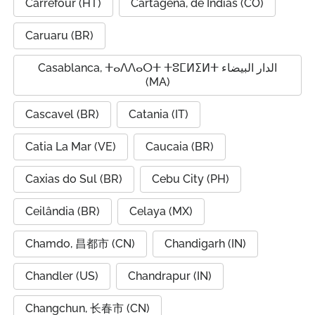
Carrefour (HT)
Cartagena, de Indias (CO)
Caruaru (BR)
Casablanca, ⵜⴰⴷⴷⴰⵔⵜ ⵜⵓⵎⵍⵉⵍⵜ الدار البيضاء
(MA)
Cascavel (BR)
Catania (IT)
Catia La Mar (VE)
Caucaia (BR)
Caxias do Sul (BR)
Cebu City (PH)
Ceilândia (BR)
Celaya (MX)
Chamdo, 昌都市 (CN)
Chandigarh (IN)
Chandler (US)
Chandrapur (IN)
Changchun, 长春市 (CN)