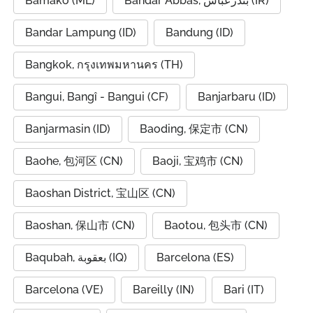
Bamako (ML)
Bandar Abbas, بندرعباس (IR)
Bandar Lampung (ID)
Bandung (ID)
Bangkok, กรุงเทพมหานคร (TH)
Bangui, Bangî - Bangui (CF)
Banjarbaru (ID)
Banjarmasin (ID)
Baoding, 保定市 (CN)
Baohe, 包河区 (CN)
Baoji, 宝鸡市 (CN)
Baoshan District, 宝山区 (CN)
Baoshan, 保山市 (CN)
Baotou, 包头市 (CN)
Baqubah, بعقوبة (IQ)
Barcelona (ES)
Barcelona (VE)
Bareilly (IN)
Bari (IT)