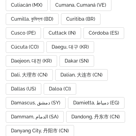
Culiacán (MX)
Cumana, Cumaná (VE)
Cumilla, কুমিল্লা (BD)
Curitiba (BR)
Cusco (PE)
Cuttack (IN)
Córdoba (ES)
Cúcuta (CO)
Daegu, 대구 (KR)
Daejeon, 대전 (KR)
Dakar (SN)
Dali, 大理市 (CN)
Dalian, 大连市 (CN)
Dallas (US)
Daloa (CI)
Damietta, دمياط (EG)
Damascus, دمشق (SY)
Dammam, الدمام (SA)
Dandong, 丹东市 (CN)
Danyang City, 丹阳市 (CN)