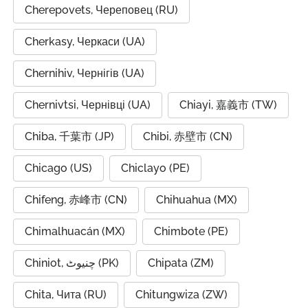
Cherepovets, Череповец (RU)
Cherkasy, Черкаси (UA)
Chernihiv, Чернігів (UA)
Chernivtsi, Чернівці (UA)
Chiayi, 嘉義市 (TW)
Chiba, 千葉市 (JP)
Chibi, 赤壁市 (CN)
Chicago (US)
Chiclayo (PE)
Chifeng, 赤峰市 (CN)
Chihuahua (MX)
Chimalhuacán (MX)
Chimbote (PE)
Chiniot, چنیوٹ (PK)
Chipata (ZM)
Chita, Чита (RU)
Chitungwiza (ZW)