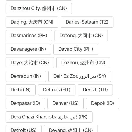
Danzhou City, 儋州市 (CN)
Daqing, 大庆市 (CN)
Dar es-Salaam (TZ)
Dasmariñas (PH)
Datong, 大同市 (CN)
Davanagere (IN)
Davao City (PH)
Daye, 大冶市 (CN)
Dazhou, 达州市 (CN)
Dehradun (IN)
Deir Ez Zor, دير الزور (SY)
Delhi (IN)
Delmas (HT)
Denizli (TR)
Denpasar (ID)
Denver (US)
Depok (ID)
Dera Ghazi Khan, ڈیرہ غازی خان (PK)
Detroit (US)
Deyang, 德阳市 (CN)