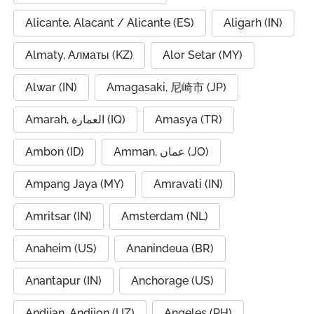
Alicante, Alacant / Alicante (ES)
Aligarh (IN)
Almaty, Алматы (KZ)
Alor Setar (MY)
Alwar (IN)
Amagasaki, 尼崎市 (JP)
Amarah, العمارة (IQ)
Amasya (TR)
Ambon (ID)
Amman, عمان (JO)
Ampang Jaya (MY)
Amravati (IN)
Amritsar (IN)
Amsterdam (NL)
Anaheim (US)
Ananindeua (BR)
Anantapur (IN)
Anchorage (US)
Andijan, Andijon (UZ)
Angeles (PH)