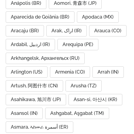
Anápolis (BR)
Aomori, 青森市 (JP)
Aparecida de Goiânia (BR)
Apodaca (MX)
Aracaju (BR)
Arak, اراک (IR)
Arauca (CO)
Ardabil, اردبیل (IR)
Arequipa (PE)
Arkhangelsk, Архангельск (RU)
Arlington (US)
Armenia (CO)
Arrah (IN)
Artush, 阿图什市 (CN)
Arusha (TZ)
Asahikawa, 旭川市 (JP)
Asan-si, 아산시 (KR)
Asansol (IN)
Ashgabat, Aşgabat (TM)
Asmara, ኣስመራ أسمرة (ER)