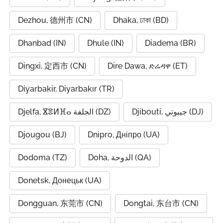
Dezhou, 德州市 (CN)
Dhaka, ঢাকা (BD)
Dhanbad (IN)
Dhule (IN)
Diadema (BR)
Dingxi, 定西市 (CN)
Dire Dawa, ድሬዳዋ (ET)
Diyarbakir, Diyarbakır (TR)
Djibouti, جيبوتي (DJ)
Djelfa, ⴵⴻⵍⴼⴰ الجلفة (DZ)
Djougou (BJ)
Dnipro, Дніпро (UA)
Dodoma (TZ)
Doha, الدوحة (QA)
Donetsk, Донецьк (UA)
Dongguan, 东莞市 (CN)
Dongtai, 东台市 (CN)