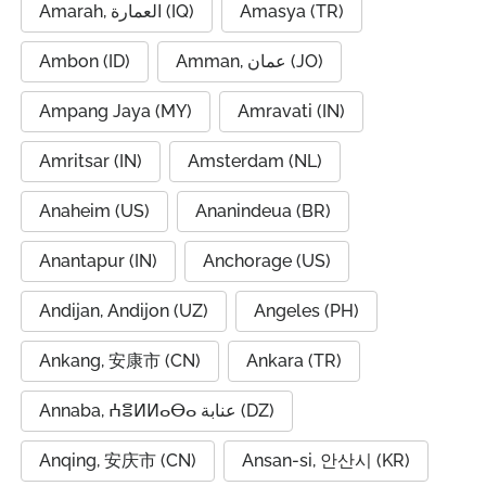
Amarah, العمارة (IQ)
Amasya (TR)
Ambon (ID)
Amman, عمان (JO)
Ampang Jaya (MY)
Amravati (IN)
Amritsar (IN)
Amsterdam (NL)
Anaheim (US)
Ananindeua (BR)
Anantapur (IN)
Anchorage (US)
Andijan, Andijon (UZ)
Angeles (PH)
Ankang, 安康市 (CN)
Ankara (TR)
Annaba, ⵄⴻⵍⵍⴰⴱⴰ عنابة (DZ)
Anqing, 安庆市 (CN)
Ansan-si, 안산시 (KR)