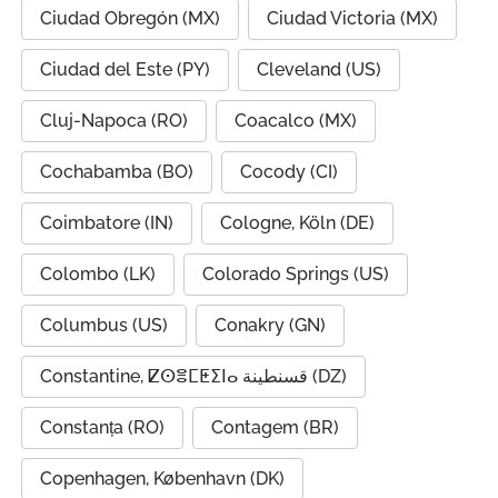
Ciudad Obregón (MX)
Ciudad Victoria (MX)
Ciudad del Este (PY)
Cleveland (US)
Cluj-Napoca (RO)
Coacalco (MX)
Cochabamba (BO)
Cocody (CI)
Coimbatore (IN)
Cologne, Köln (DE)
Colombo (LK)
Colorado Springs (US)
Columbus (US)
Conakry (GN)
Constantine, ⵇⵙⴻⵎⵟⵉⵏⴰ قسنطينة (DZ)
Constanța (RO)
Contagem (BR)
Copenhagen, København (DK)