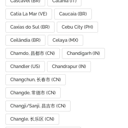
Cascavel (BR)
Catania (IT)
Catia La Mar (VE)
Caucaia (BR)
Caxias do Sul (BR)
Cebu City (PH)
Ceilândia (BR)
Celaya (MX)
Chamdo, 昌都市 (CN)
Chandigarh (IN)
Chandler (US)
Chandrapur (IN)
Changchun, 长春市 (CN)
Changde, 常德市 (CN)
Changji/Sanji, 昌吉市 (CN)
Changle, 长乐区 (CN)