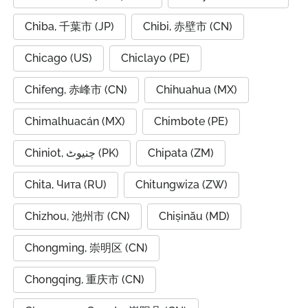
Chiba, 千葉市 (JP)
Chibi, 赤壁市 (CN)
Chicago (US)
Chiclayo (PE)
Chifeng, 赤峰市 (CN)
Chihuahua (MX)
Chimalhuacán (MX)
Chimbote (PE)
Chiniot, چنیوٹ (PK)
Chipata (ZM)
Chita, Чита (RU)
Chitungwiza (ZW)
Chizhou, 池州市 (CN)
Chișinău (MD)
Chongming, 崇明区 (CN)
Chongqing, 重庆市 (CN)