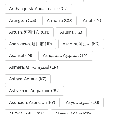
Arkhangelsk, Архангельск (RU)
Arlington (US)
Armenia (CO)
Arrah (IN)
Artush, 阿图什市 (CN)
Arusha (TZ)
Asahikawa, 旭川市 (JP)
Asan-si, 아산시 (KR)
Asansol (IN)
Ashgabat, Aşgabat (TM)
Asmara, ኣስመራ أسمرة (ER)
Astana, Астана (KZ)
Astrakhan, Астрахань (RU)
Asuncion, Asunción (PY)
Asyut, أسيوط (EG)