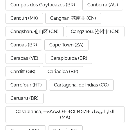
Campos dos Goytacazes (BR)
Canberra (AU)
Cancún (MX)
Cangnan, 苍南县 (CN)
Cangshan, 仓山区 (CN)
Cangzhou, 沧州市 (CN)
Canoas (BR)
Cape Town (ZA)
Caracas (VE)
Carapicuíba (BR)
Cardiff (GB)
Cariacica (BR)
Carrefour (HT)
Cartagena, de Indias (CO)
Caruaru (BR)
Casablanca, ⵜⴰⴷⴷⴰⵔⵜ ⵜⵓⵎⵍⵉⵍⵜ الدار البيضاء
(MA)