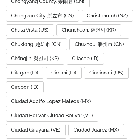
Chongyang County, 崇阳县 (CN)
Chongzuo City, 崇左市 (CN)
Christchurch (NZ)
Chula Vista (US)
Chuncheon, 춘천시 (KR)
Chuxiong, 楚雄市 (CN)
Chuzhou, 滁州市 (CN)
Chŏngjin, 청진시 (KP)
Cilacap (ID)
Cilegon (ID)
Cimahi (ID)
Cincinnati (US)
Cirebon (ID)
Ciudad Adolfo Lopez Mateos (MX)
Ciudad Bolivar, Ciudad Bolívar (VE)
Ciudad Guayana (VE)
Ciudad Juárez (MX)