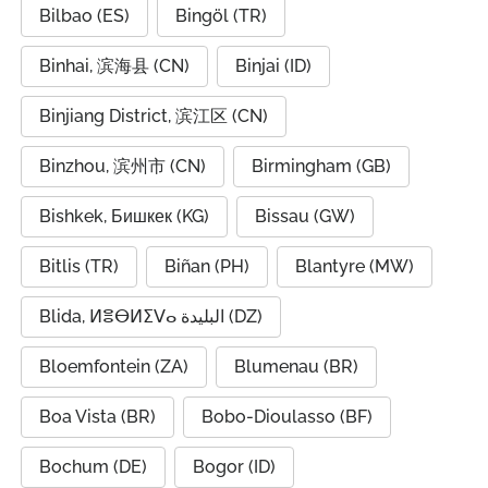
Bilbao (ES)
Bingöl (TR)
Binhai, 滨海县 (CN)
Binjai (ID)
Binjiang District, 滨江区 (CN)
Binzhou, 滨州市 (CN)
Birmingham (GB)
Bishkek, Бишкек (KG)
Bissau (GW)
Bitlis (TR)
Biñan (PH)
Blantyre (MW)
Blida, ⵍⴻⴱⵍⵉⴸⴰ البليدة (DZ)
Bloemfontein (ZA)
Blumenau (BR)
Boa Vista (BR)
Bobo-Dioulasso (BF)
Bochum (DE)
Bogor (ID)