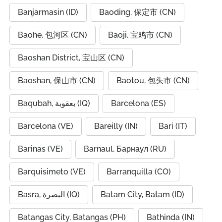
Banjarmasin (ID)
Baoding, 保定市 (CN)
Baohe, 包河区 (CN)
Baoji, 宝鸡市 (CN)
Baoshan District, 宝山区 (CN)
Baoshan, 保山市 (CN)
Baotou, 包头市 (CN)
Baqubah, بعقوبة (IQ)
Barcelona (ES)
Barcelona (VE)
Bareilly (IN)
Bari (IT)
Barinas (VE)
Barnaul, Барнаул (RU)
Barquisimeto (VE)
Barranquilla (CO)
Basra, البصرة (IQ)
Batam City, Batam (ID)
Batangas City, Batangas (PH)
Bathinda (IN)