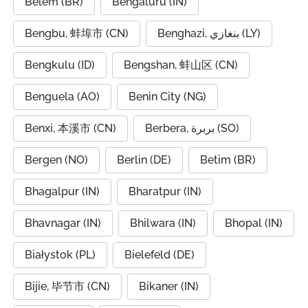
Belém (BR)
Bengaluru (IN)
Bengbu, 蚌埠市 (CN)
Benghazi, بنغازي (LY)
Bengkulu (ID)
Bengshan, 蚌山区 (CN)
Benguela (AO)
Benin City (NG)
Benxi, 本溪市 (CN)
Berbera, بربرة (SO)
Bergen (NO)
Berlin (DE)
Betim (BR)
Bhagalpur (IN)
Bharatpur (IN)
Bhavnagar (IN)
Bhilwara (IN)
Bhopal (IN)
Białystok (PL)
Bielefeld (DE)
Bijie, 毕节市 (CN)
Bikaner (IN)