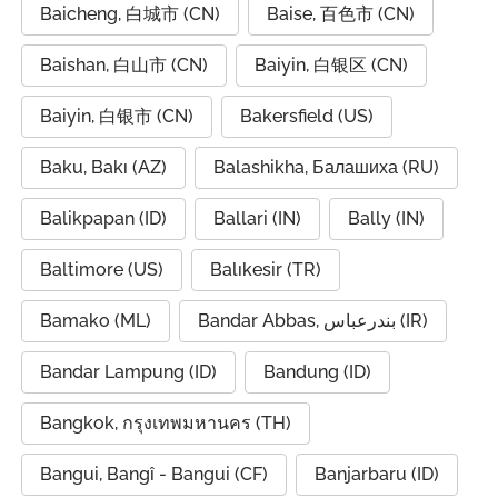
Baicheng, 白城市 (CN)
Baise, 百色市 (CN)
Baishan, 白山市 (CN)
Baiyin, 白银区 (CN)
Baiyin, 白银市 (CN)
Bakersfield (US)
Baku, Bakı (AZ)
Balashikha, Балашиха (RU)
Balikpapan (ID)
Ballari (IN)
Bally (IN)
Baltimore (US)
Balıkesir (TR)
Bamako (ML)
Bandar Abbas, بندرعباس (IR)
Bandar Lampung (ID)
Bandung (ID)
Bangkok, กรุงเทพมหานคร (TH)
Bangui, Bangî - Bangui (CF)
Banjarbaru (ID)