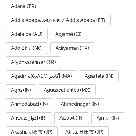
Adana (TR)
Addis Ababa, አዲስ አበባ / Addis Ababa (ET)
Adelaide (AU)
Adjamé (CI)
Ado Ekiti (NG)
Adıyaman (TR)
Afyonkarahisar (TR)
Agadir, ⴰⴳⴰⴷⵉⵔ أگادیر (MA)
Agartala (IN)
Agra (IN)
Aguascalientes (MX)
Ahmedabad (IN)
Ahmednagar (IN)
Ahwaz, اهواز (IR)
Aizawl (IN)
Ajmer (IN)
Akashi, 明石市 (JP)
Akita, 秋田市 (JP)