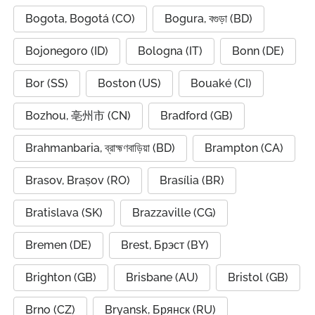
Bogota, Bogotá (CO)
Bogura, বগুড়া (BD)
Bojonegoro (ID)
Bologna (IT)
Bonn (DE)
Bor (SS)
Boston (US)
Bouaké (CI)
Bozhou, 亳州市 (CN)
Bradford (GB)
Brahmanbaria, ব্রাহ্মণবাড়িয়া (BD)
Brampton (CA)
Brasov, Brașov (RO)
Brasília (BR)
Bratislava (SK)
Brazzaville (CG)
Bremen (DE)
Brest, Брэст (BY)
Brighton (GB)
Brisbane (AU)
Bristol (GB)
Brno (CZ)
Bryansk, Брянск (RU)