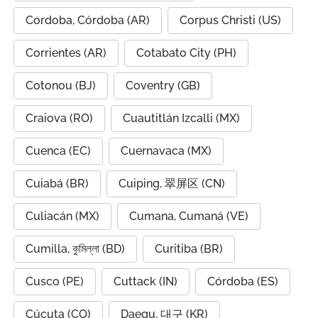
Cordoba, Córdoba (AR)
Corpus Christi (US)
Corrientes (AR)
Cotabato City (PH)
Cotonou (BJ)
Coventry (GB)
Craiova (RO)
Cuautitlán Izcalli (MX)
Cuenca (EC)
Cuernavaca (MX)
Cuiabá (BR)
Cuiping, 翠屏区 (CN)
Culiacán (MX)
Cumana, Cumaná (VE)
Cumilla, কুমিল্লা (BD)
Curitiba (BR)
Cusco (PE)
Cuttack (IN)
Córdoba (ES)
Cúcuta (CO)
Daegu, 대구 (KR)