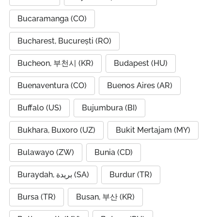
Bucaramanga (CO)
Bucharest, București (RO)
Bucheon, 부천시 (KR)
Budapest (HU)
Buenaventura (CO)
Buenos Aires (AR)
Buffalo (US)
Bujumbura (BI)
Bukhara, Buxoro (UZ)
Bukit Mertajam (MY)
Bulawayo (ZW)
Bunia (CD)
Buraydah, بريدة (SA)
Burdur (TR)
Bursa (TR)
Busan, 부산 (KR)