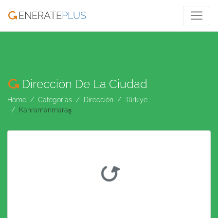
ENERATE
PLUS
Dirección De La Ciudad
Home
Categorías
Dirección
Türkiye
Kahramanmaraş