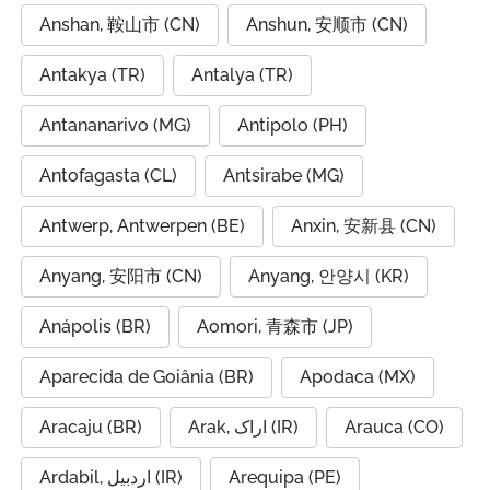
Anshan, 鞍山市 (CN)
Anshun, 安顺市 (CN)
Antakya (TR)
Antalya (TR)
Antananarivo (MG)
Antipolo (PH)
Antofagasta (CL)
Antsirabe (MG)
Antwerp, Antwerpen (BE)
Anxin, 安新县 (CN)
Anyang, 安阳市 (CN)
Anyang, 안양시 (KR)
Anápolis (BR)
Aomori, 青森市 (JP)
Aparecida de Goiânia (BR)
Apodaca (MX)
Aracaju (BR)
Arak, اراک (IR)
Arauca (CO)
Ardabil, اردبیل (IR)
Arequipa (PE)