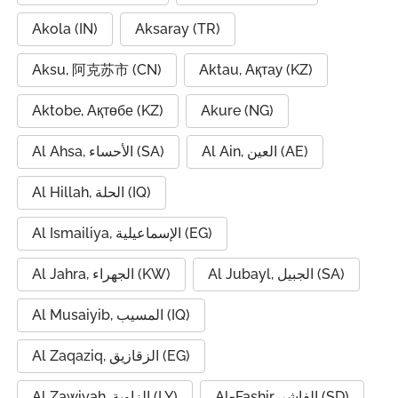
Akola (IN)
Aksaray (TR)
Aksu, 阿克苏市 (CN)
Aktau, Ақтау (KZ)
Aktobe, Ақтөбе (KZ)
Akure (NG)
Al Ain, العين (AE)
Al Ahsa, الأحساء (SA)
Al Hillah, الحلة (IQ)
Al Ismailiya, الإسماعيلية (EG)
Al Jubayl, الجبيل (SA)
Al Jahra, الجهراء (KW)
Al Musaiyib, المسيب (IQ)
Al Zaqaziq, الزقازيق (EG)
Al-Fashir, الفاشر (SD)
Al Zawiyah, الزاوية (LY)