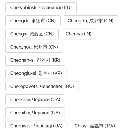
Chelyabinsk, Челябинск (RU)
Chengde, 承德市 (CN)
Chengdu, 成都市 (CN)
Chengxi, 城西区 (CN)
Chennai (IN)
Chenzhou, 郴州市 (CN)
Cheonan-si, 천안시 (KR)
Cheongju-si, 청주시 (KR)
Cherepovets, Череповец (RU)
Cherkasy, Черкаси (UA)
Chernihiv, Чернігів (UA)
Chernivtsi, Чернівці (UA)
Chiayi, 嘉義市 (TW)