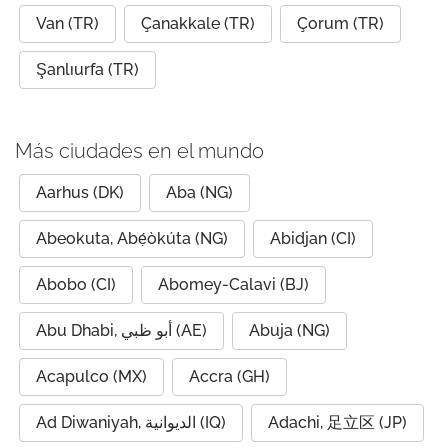
Van (TR)
Çanakkale (TR)
Çorum (TR)
Şanlıurfa (TR)
Más ciudades en el mundo
Aarhus (DK)
Aba (NG)
Abeokuta, Abẹ́òkúta (NG)
Abidjan (CI)
Abobo (CI)
Abomey-Calavi (BJ)
Abu Dhabi, أبو ظبي (AE)
Abuja (NG)
Acapulco (MX)
Accra (GH)
Ad Diwaniyah, الديوانية (IQ)
Adachi, 足立区 (JP)