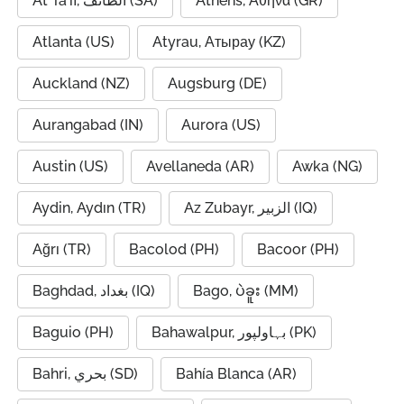
At Ta'if, الطائف (SA)
Athens, Αθήνα (GR)
Atlanta (US)
Atyrau, Атырау (KZ)
Auckland (NZ)
Augsburg (DE)
Aurangabad (IN)
Aurora (US)
Austin (US)
Avellaneda (AR)
Awka (NG)
Aydin, Aydın (TR)
Az Zubayr, الزبير (IQ)
Ağrı (TR)
Bacolod (PH)
Bacoor (PH)
Baghdad, بغداد (IQ)
Bago, ပဲခူး (MM)
Baguio (PH)
Bahawalpur, بہاولپور (PK)
Bahri, بحري (SD)
Bahía Blanca (AR)