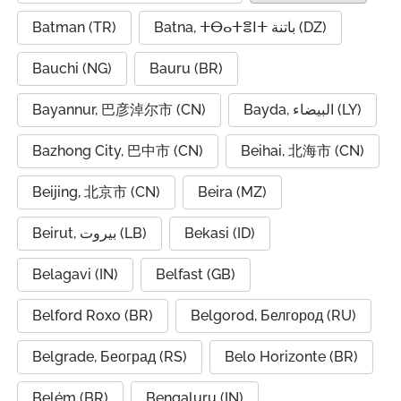
Batman (TR)
Batna, ⵜⴱⴰⵜⴻⵏⵜ باتنة (DZ)
Bauchi (NG)
Bauru (BR)
Bayannur, 巴彦淖尔市 (CN)
Bayda, البيضاء (LY)
Bazhong City, 巴中市 (CN)
Beihai, 北海市 (CN)
Beijing, 北京市 (CN)
Beira (MZ)
Beirut, بيروت (LB)
Bekasi (ID)
Belagavi (IN)
Belfast (GB)
Belford Roxo (BR)
Belgorod, Белгород (RU)
Belgrade, Београд (RS)
Belo Horizonte (BR)
Belém (BR)
Bengaluru (IN)