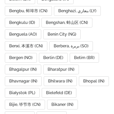
Bengbu, 蚌埠市 (CN)
Benghazi, بنغازي (LY)
Bengkulu (ID)
Bengshan, 蚌山区 (CN)
Benguela (AO)
Benin City (NG)
Benxi, 本溪市 (CN)
Berbera, بربرة (SO)
Bergen (NO)
Berlin (DE)
Betim (BR)
Bhagalpur (IN)
Bharatpur (IN)
Bhavnagar (IN)
Bhilwara (IN)
Bhopal (IN)
Białystok (PL)
Bielefeld (DE)
Bijie, 毕节市 (CN)
Bikaner (IN)