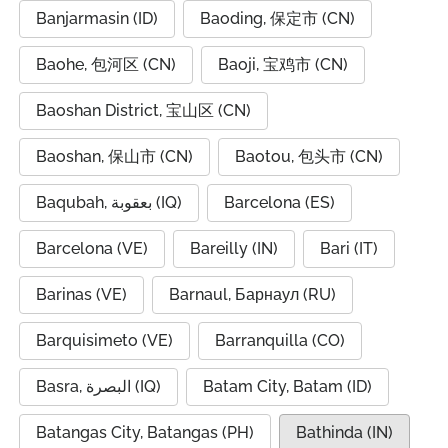
Banjarmasin (ID)
Baoding, 保定市 (CN)
Baohe, 包河区 (CN)
Baoji, 宝鸡市 (CN)
Baoshan District, 宝山区 (CN)
Baoshan, 保山市 (CN)
Baotou, 包头市 (CN)
Baqubah, بعقوبة (IQ)
Barcelona (ES)
Barcelona (VE)
Bareilly (IN)
Bari (IT)
Barinas (VE)
Barnaul, Барнаул (RU)
Barquisimeto (VE)
Barranquilla (CO)
Basra, البصرة (IQ)
Batam City, Batam (ID)
Batangas City, Batangas (PH)
Bathinda (IN)