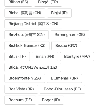
Bilbao (ES)
Bingöl (TR)
Binhai, 滨海县 (CN)
Binjai (ID)
Binjiang District, 滨江区 (CN)
Binzhou, 滨州市 (CN)
Birmingham (GB)
Bishkek, Бишкек (KG)
Bissau (GW)
Bitlis (TR)
Biñan (PH)
Blantyre (MW)
Blida, ⵍⴻⴱⵍⵉⴸⴰ البليدة (DZ)
Bloemfontein (ZA)
Blumenau (BR)
Boa Vista (BR)
Bobo-Dioulasso (BF)
Bochum (DE)
Bogor (ID)