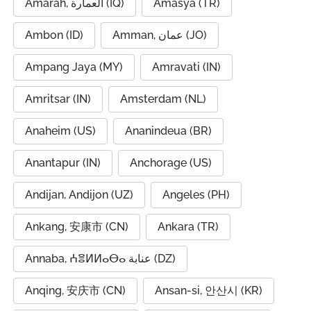
Amarah, العمارة (IQ)
Amasya (TR)
Ambon (ID)
Amman, عمان (JO)
Ampang Jaya (MY)
Amravati (IN)
Amritsar (IN)
Amsterdam (NL)
Anaheim (US)
Ananindeua (BR)
Anantapur (IN)
Anchorage (US)
Andijan, Andijon (UZ)
Angeles (PH)
Ankang, 安康市 (CN)
Ankara (TR)
Annaba, ⵄⴻⵍⵍⴰⴱⴰ عنابة (DZ)
Anqing, 安庆市 (CN)
Ansan-si, 안산시 (KR)