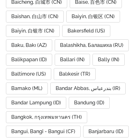
Baicheng, 白城市 (CN)
Baise, 百色市 (CN)
Baishan, 白山市 (CN)
Baiyin, 白银区 (CN)
Baiyin, 白银市 (CN)
Bakersfield (US)
Baku, Bakı (AZ)
Balashikha, Балашиха (RU)
Balikpapan (ID)
Ballari (IN)
Bally (IN)
Baltimore (US)
Balıkesir (TR)
Bamako (ML)
Bandar Abbas, بندرعباس (IR)
Bandar Lampung (ID)
Bandung (ID)
Bangkok, กรุงเทพมหานคร (TH)
Bangui, Bangî - Bangui (CF)
Banjarbaru (ID)