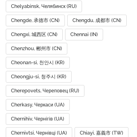
Chelyabinsk, Челябинск (RU)
Chengde, 承德市 (CN)
Chengdu, 成都市 (CN)
Chengxi, 城西区 (CN)
Chennai (IN)
Chenzhou, 郴州市 (CN)
Cheonan-si, 천안시 (KR)
Cheongju-si, 청주시 (KR)
Cherepovets, Череповец (RU)
Cherkasy, Черкаси (UA)
Chernihiv, Чернігів (UA)
Chernivtsi, Чернівці (UA)
Chiayi, 嘉義市 (TW)