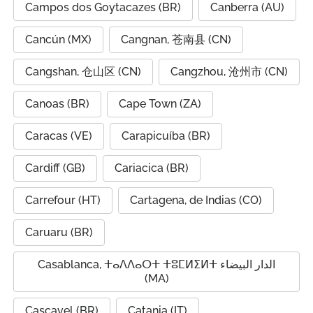
Campos dos Goytacazes (BR)
Canberra (AU)
Cancún (MX)
Cangnan, 苍南县 (CN)
Cangshan, 仓山区 (CN)
Cangzhou, 沧州市 (CN)
Canoas (BR)
Cape Town (ZA)
Caracas (VE)
Carapicuíba (BR)
Cardiff (GB)
Cariacica (BR)
Carrefour (HT)
Cartagena, de Indias (CO)
Caruaru (BR)
Casablanca, ⵜⴰⴷⴷⴰⵔⵜ ⵜⵓⵎⵍⵉⵍⵜ الدار البيضاء
(MA)
Cascavel (BR)
Catania (IT)