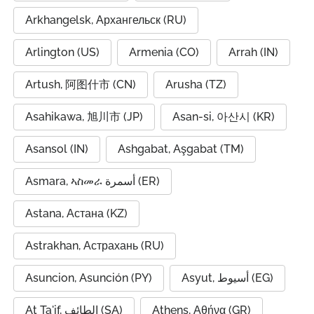
Arkhangelsk, Архангельск (RU)
Arlington (US)
Armenia (CO)
Arrah (IN)
Artush, 阿图什市 (CN)
Arusha (TZ)
Asahikawa, 旭川市 (JP)
Asan-si, 아산시 (KR)
Asansol (IN)
Ashgabat, Aşgabat (TM)
Asmara, ኣስመራ أسمرة (ER)
Astana, Астана (KZ)
Astrakhan, Астрахань (RU)
Asuncion, Asunción (PY)
Asyut, أسيوط (EG)
At Ta'if, الطائف (SA)
Athens, Αθήνα (GR)