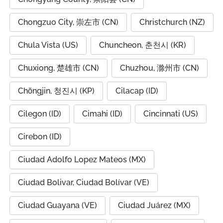
Chongzuo City, 崇左市 (CN)
Christchurch (NZ)
Chula Vista (US)
Chuncheon, 춘천시 (KR)
Chuxiong, 楚雄市 (CN)
Chuzhou, 滁州市 (CN)
Chŏngjin, 청진시 (KP)
Cilacap (ID)
Cilegon (ID)
Cimahi (ID)
Cincinnati (US)
Cirebon (ID)
Ciudad Adolfo Lopez Mateos (MX)
Ciudad Bolivar, Ciudad Bolívar (VE)
Ciudad Guayana (VE)
Ciudad Juárez (MX)