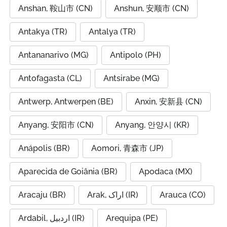
Anshan, 鞍山市 (CN)
Anshun, 安顺市 (CN)
Antakya (TR)
Antalya (TR)
Antananarivo (MG)
Antipolo (PH)
Antofagasta (CL)
Antsirabe (MG)
Antwerp, Antwerpen (BE)
Anxin, 安新县 (CN)
Anyang, 安阳市 (CN)
Anyang, 안양시 (KR)
Anápolis (BR)
Aomori, 青森市 (JP)
Aparecida de Goiânia (BR)
Apodaca (MX)
Aracaju (BR)
Arak, اراک (IR)
Arauca (CO)
Ardabil, اردبیل (IR)
Arequipa (PE)