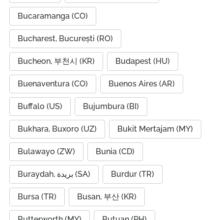
Bucaramanga (CO)
Bucharest, București (RO)
Bucheon, 부천시 (KR)
Budapest (HU)
Buenaventura (CO)
Buenos Aires (AR)
Buffalo (US)
Bujumbura (BI)
Bukhara, Buxoro (UZ)
Bukit Mertajam (MY)
Bulawayo (ZW)
Bunia (CD)
Buraydah, بريدة (SA)
Burdur (TR)
Bursa (TR)
Busan, 부산 (KR)
Butterworth (MY)
Butuan (PH)