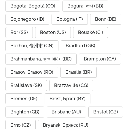
Bogota, Bogotá (CO)
Bogura, বগুড়া (BD)
Bojonegoro (ID)
Bologna (IT)
Bonn (DE)
Bor (SS)
Boston (US)
Bouaké (CI)
Bozhou, 亳州市 (CN)
Bradford (GB)
Brahmanbaria, ব্রাহ্মণবাড়িয়া (BD)
Brampton (CA)
Brasov, Brașov (RO)
Brasília (BR)
Bratislava (SK)
Brazzaville (CG)
Bremen (DE)
Brest, Брэст (BY)
Brighton (GB)
Brisbane (AU)
Bristol (GB)
Brno (CZ)
Bryansk, Брянск (RU)