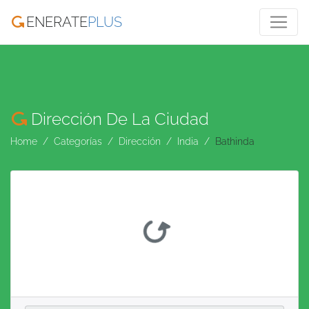
ENERATE
PLUS
Dirección De La Ciudad
Home
Categorías
Dirección
India
Bathinda