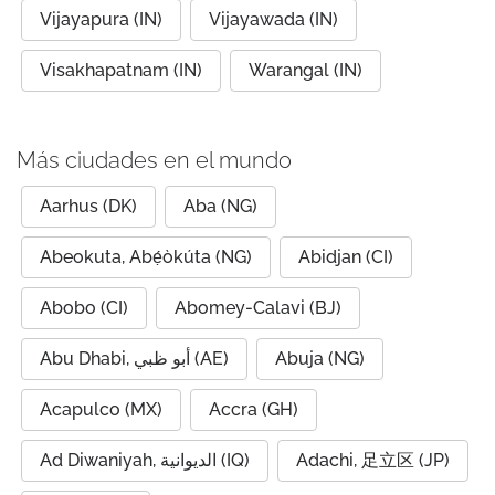
Vijayapura (IN)
Vijayawada (IN)
Visakhapatnam (IN)
Warangal (IN)
Más ciudades en el mundo
Aarhus (DK)
Aba (NG)
Abeokuta, Abẹ́òkúta (NG)
Abidjan (CI)
Abobo (CI)
Abomey-Calavi (BJ)
Abu Dhabi, أبو ظبي (AE)
Abuja (NG)
Acapulco (MX)
Accra (GH)
Ad Diwaniyah, الديوانية (IQ)
Adachi, 足立区 (JP)