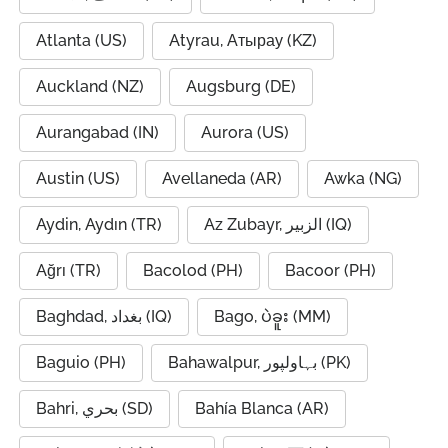
Atlanta (US)
Atyrau, Атырау (KZ)
Auckland (NZ)
Augsburg (DE)
Aurangabad (IN)
Aurora (US)
Austin (US)
Avellaneda (AR)
Awka (NG)
Aydin, Aydın (TR)
Az Zubayr, الزبير (IQ)
Ağrı (TR)
Bacolod (PH)
Bacoor (PH)
Baghdad, بغداد (IQ)
Bago, ပဲခူး (MM)
Baguio (PH)
Bahawalpur, بہاولپور (PK)
Bahri, بحري (SD)
Bahía Blanca (AR)