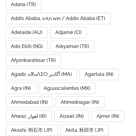
Adana (TR)
Addis Ababa, አዲስ አበባ / Addis Ababa (ET)
Adelaide (AU)
Adjamé (CI)
Ado Ekiti (NG)
Adıyaman (TR)
Afyonkarahisar (TR)
Agadir, ⴰⴳⴰⴷⵉⵔ أگادیر (MA)
Agartala (IN)
Agra (IN)
Aguascalientes (MX)
Ahmedabad (IN)
Ahmednagar (IN)
Ahwaz, اهواز (IR)
Aizawl (IN)
Ajmer (IN)
Akashi, 明石市 (JP)
Akita, 秋田市 (JP)