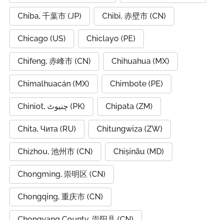
Chiba, 千葉市 (JP)
Chibi, 赤壁市 (CN)
Chicago (US)
Chiclayo (PE)
Chifeng, 赤峰市 (CN)
Chihuahua (MX)
Chimalhuacán (MX)
Chimbote (PE)
Chiniot, چنیوٹ (PK)
Chipata (ZM)
Chita, Чита (RU)
Chitungwiza (ZW)
Chizhou, 池州市 (CN)
Chișinău (MD)
Chongming, 崇明区 (CN)
Chongqing, 重庆市 (CN)
Chongyang County, 崇阳县 (CN)