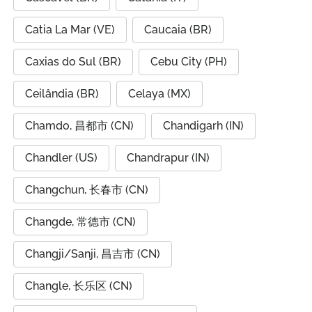
Catia La Mar (VE)
Caucaia (BR)
Caxias do Sul (BR)
Cebu City (PH)
Ceilândia (BR)
Celaya (MX)
Chamdo, 昌都市 (CN)
Chandigarh (IN)
Chandler (US)
Chandrapur (IN)
Changchun, 长春市 (CN)
Changde, 常德市 (CN)
Changji/Sanji, 昌吉市 (CN)
Changle, 长乐区 (CN)