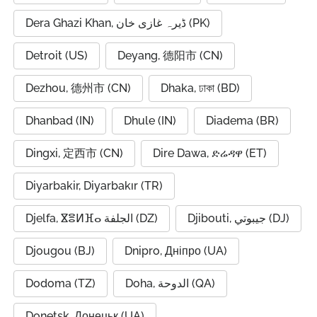
Dera Ghazi Khan, ڈیرہ غازی خان (PK)
Detroit (US)
Deyang, 德阳市 (CN)
Dezhou, 德州市 (CN)
Dhaka, ঢাকা (BD)
Dhanbad (IN)
Dhule (IN)
Diadema (BR)
Dingxi, 定西市 (CN)
Dire Dawa, ድሬዳዋ (ET)
Diyarbakir, Diyarbakır (TR)
Djibouti, جيبوتي (DJ)
Djelfa, ⴵⴻⵍⴼⴰ الجلفة (DZ)
Djougou (BJ)
Dnipro, Дніпро (UA)
Dodoma (TZ)
Doha, الدوحة (QA)
Donetsk, Донецьк (UA)