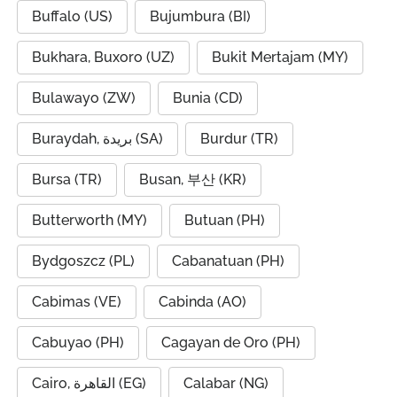
Buffalo (US)
Bujumbura (BI)
Bukhara, Buxoro (UZ)
Bukit Mertajam (MY)
Bulawayo (ZW)
Bunia (CD)
Buraydah, بريدة (SA)
Burdur (TR)
Bursa (TR)
Busan, 부산 (KR)
Butterworth (MY)
Butuan (PH)
Bydgoszcz (PL)
Cabanatuan (PH)
Cabimas (VE)
Cabinda (AO)
Cabuyao (PH)
Cagayan de Oro (PH)
Cairo, القاهرة (EG)
Calabar (NG)