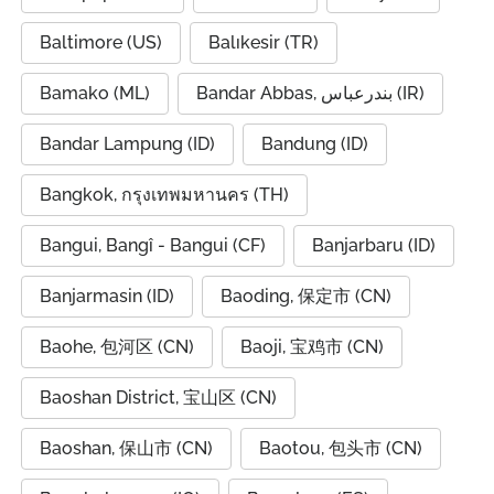
Baltimore (US)
Balıkesir (TR)
Bamako (ML)
Bandar Abbas, بندرعباس (IR)
Bandar Lampung (ID)
Bandung (ID)
Bangkok, กรุงเทพมหานคร (TH)
Bangui, Bangî - Bangui (CF)
Banjarbaru (ID)
Banjarmasin (ID)
Baoding, 保定市 (CN)
Baohe, 包河区 (CN)
Baoji, 宝鸡市 (CN)
Baoshan District, 宝山区 (CN)
Baoshan, 保山市 (CN)
Baotou, 包头市 (CN)