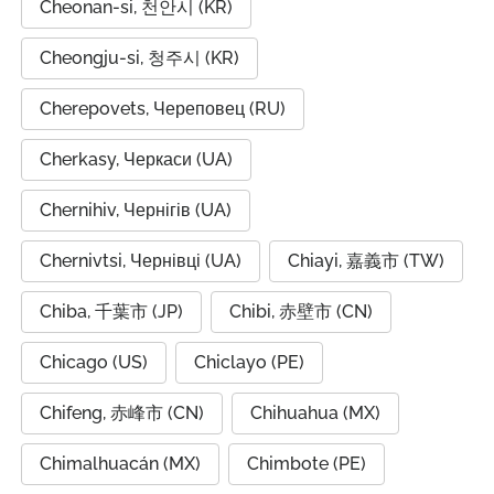
Cheonan-si, 천안시 (KR)
Cheongju-si, 청주시 (KR)
Cherepovets, Череповец (RU)
Cherkasy, Черкаси (UA)
Chernihiv, Чернігів (UA)
Chernivtsi, Чернівці (UA)
Chiayi, 嘉義市 (TW)
Chiba, 千葉市 (JP)
Chibi, 赤壁市 (CN)
Chicago (US)
Chiclayo (PE)
Chifeng, 赤峰市 (CN)
Chihuahua (MX)
Chimalhuacán (MX)
Chimbote (PE)