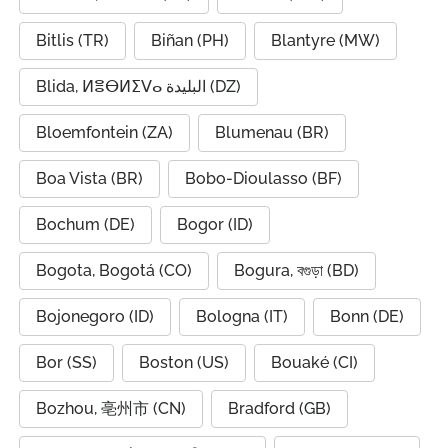
Bitlis (TR)
Biñan (PH)
Blantyre (MW)
Blida, ⵍⴻⴱⵍⵉⴸⴰ البليدة (DZ)
Bloemfontein (ZA)
Blumenau (BR)
Boa Vista (BR)
Bobo-Dioulasso (BF)
Bochum (DE)
Bogor (ID)
Bogota, Bogotá (CO)
Bogura, বগুড়া (BD)
Bojonegoro (ID)
Bologna (IT)
Bonn (DE)
Bor (SS)
Boston (US)
Bouaké (CI)
Bozhou, 亳州市 (CN)
Bradford (GB)