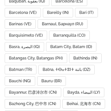
Baqubah, بعقوبة (IQ)
Barcelona (ES)
Barcelona (VE)
Bareilly (IN)
Bari (IT)
Barinas (VE)
Barnaul, Барнаул (RU)
Barquisimeto (VE)
Barranquilla (CO)
Basra, البصرة (IQ)
Batam City, Batam (ID)
Batangas City, Batangas (PH)
Bathinda (IN)
Batman (TR)
Batna, ⵜⴱⴰⵜⴻⵏⵜ باتنة (DZ)
Bauchi (NG)
Bauru (BR)
Bayannur, 巴彦淖尔市 (CN)
Bayda, البيضاء (LY)
Bazhong City, 巴中市 (CN)
Beihai, 北海市 (CN)