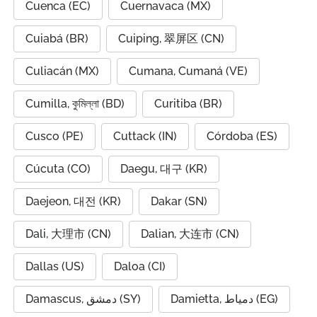
Cuenca (EC)
Cuernavaca (MX)
Cuiabá (BR)
Cuiping, 翠屏区 (CN)
Culiacán (MX)
Cumana, Cumaná (VE)
Cumilla, কুমিল্লা (BD)
Curitiba (BR)
Cusco (PE)
Cuttack (IN)
Córdoba (ES)
Cúcuta (CO)
Daegu, 대구 (KR)
Daejeon, 대전 (KR)
Dakar (SN)
Dali, 大理市 (CN)
Dalian, 大连市 (CN)
Dallas (US)
Daloa (CI)
Damietta, دمياط (EG)
Damascus, دمشق (SY)