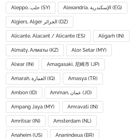
Alexandria, الإسكندرية (EG)
Aleppo, حلب (SY)
Algiers, Alger الجزائر (DZ)
Alicante, Alacant / Alicante (ES)
Aligarh (IN)
Almaty, Алматы (KZ)
Alor Setar (MY)
Alwar (IN)
Amagasaki, 尼崎市 (JP)
Amarah, العمارة (IQ)
Amasya (TR)
Ambon (ID)
Amman, عمان (JO)
Ampang Jaya (MY)
Amravati (IN)
Amritsar (IN)
Amsterdam (NL)
Anaheim (US)
Ananindeua (BR)