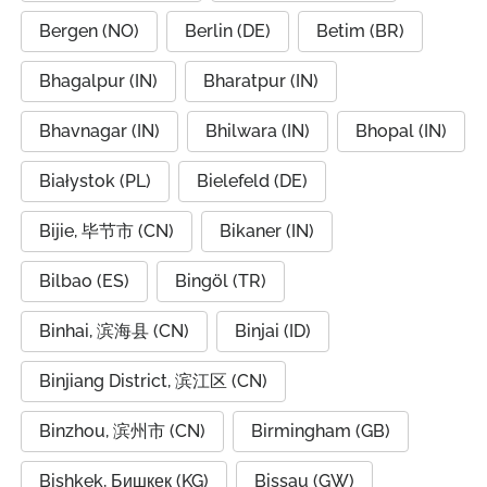
Bergen (NO)
Berlin (DE)
Betim (BR)
Bhagalpur (IN)
Bharatpur (IN)
Bhavnagar (IN)
Bhilwara (IN)
Bhopal (IN)
Białystok (PL)
Bielefeld (DE)
Bijie, 毕节市 (CN)
Bikaner (IN)
Bilbao (ES)
Bingöl (TR)
Binhai, 滨海县 (CN)
Binjai (ID)
Binjiang District, 滨江区 (CN)
Binzhou, 滨州市 (CN)
Birmingham (GB)
Bishkek, Бишкек (KG)
Bissau (GW)