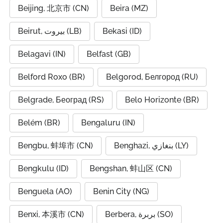
Beijing, 北京市 (CN)
Beira (MZ)
Beirut, بيروت (LB)
Bekasi (ID)
Belagavi (IN)
Belfast (GB)
Belford Roxo (BR)
Belgorod, Белгород (RU)
Belgrade, Београд (RS)
Belo Horizonte (BR)
Belém (BR)
Bengaluru (IN)
Bengbu, 蚌埠市 (CN)
Benghazi, بنغازي (LY)
Bengkulu (ID)
Bengshan, 蚌山区 (CN)
Benguela (AO)
Benin City (NG)
Benxi, 本溪市 (CN)
Berbera, بربرة (SO)