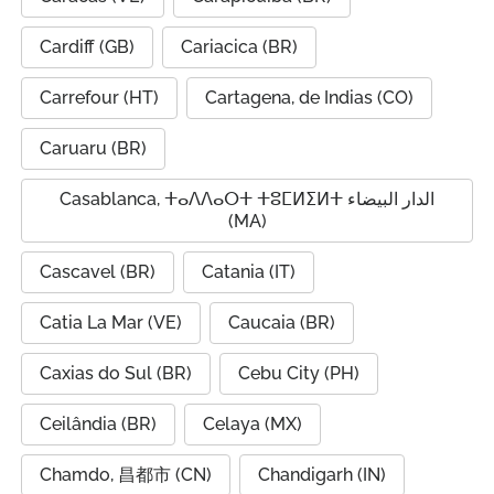
Cardiff (GB)
Cariacica (BR)
Carrefour (HT)
Cartagena, de Indias (CO)
Caruaru (BR)
Casablanca, ⵜⴰⴷⴷⴰⵔⵜ ⵜⵓⵎⵍⵉⵍⵜ الدار البيضاء
(MA)
Cascavel (BR)
Catania (IT)
Catia La Mar (VE)
Caucaia (BR)
Caxias do Sul (BR)
Cebu City (PH)
Ceilândia (BR)
Celaya (MX)
Chamdo, 昌都市 (CN)
Chandigarh (IN)