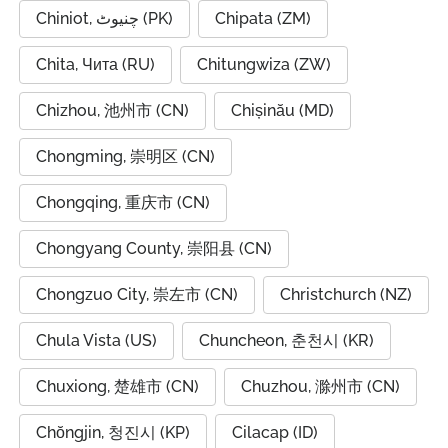
Chiniot, چنیوٹ (PK)
Chipata (ZM)
Chita, Чита (RU)
Chitungwiza (ZW)
Chizhou, 池州市 (CN)
Chișinău (MD)
Chongming, 崇明区 (CN)
Chongqing, 重庆市 (CN)
Chongyang County, 崇阳县 (CN)
Chongzuo City, 崇左市 (CN)
Christchurch (NZ)
Chula Vista (US)
Chuncheon, 춘천시 (KR)
Chuxiong, 楚雄市 (CN)
Chuzhou, 滁州市 (CN)
Chŏngjin, 청진시 (KP)
Cilacap (ID)