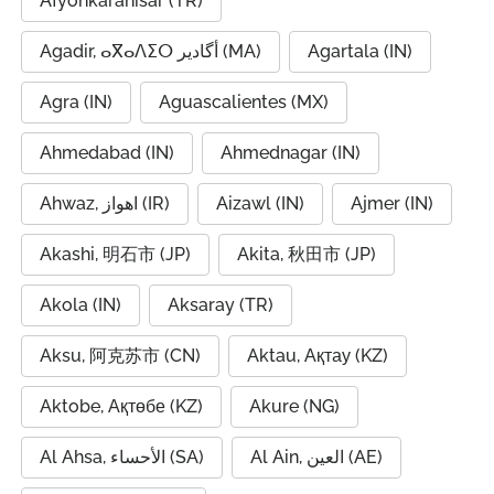
Afyonkarahisar (TR)
Agadir, ⴰⴳⴰⴷⵉⵔ أگادیر (MA)
Agartala (IN)
Agra (IN)
Aguascalientes (MX)
Ahmedabad (IN)
Ahmednagar (IN)
Ahwaz, اهواز (IR)
Aizawl (IN)
Ajmer (IN)
Akashi, 明石市 (JP)
Akita, 秋田市 (JP)
Akola (IN)
Aksaray (TR)
Aksu, 阿克苏市 (CN)
Aktau, Ақтау (KZ)
Aktobe, Ақтөбе (KZ)
Akure (NG)
Al Ain, العين (AE)
Al Ahsa, الأحساء (SA)