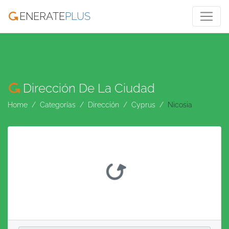
ENERATE
PLUS
Dirección De La Ciudad
Home
Categorías
Dirección
Cyprus
Nicosia