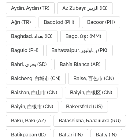
Aydin, Aydın (TR)
Az Zubayr, الزبير (IQ)
Ağrı (TR)
Bacolod (PH)
Bacoor (PH)
Baghdad, بغداد (IQ)
Bago, ပဲခူး (MM)
Baguio (PH)
Bahawalpur, بہاولپور (PK)
Bahri, بحري (SD)
Bahía Blanca (AR)
Baicheng, 白城市 (CN)
Baise, 百色市 (CN)
Baishan, 白山市 (CN)
Baiyin, 白银区 (CN)
Baiyin, 白银市 (CN)
Bakersfield (US)
Baku, Bakı (AZ)
Balashikha, Балашиха (RU)
Balikpapan (ID)
Ballari (IN)
Bally (IN)