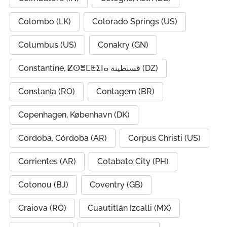
Colombo (LK)
Colorado Springs (US)
Columbus (US)
Conakry (GN)
Constantine, ⵇⵙⴻⵎⵟⵉⵏⴰ قسنطينة (DZ)
Constanța (RO)
Contagem (BR)
Copenhagen, København (DK)
Cordoba, Córdoba (AR)
Corpus Christi (US)
Corrientes (AR)
Cotabato City (PH)
Cotonou (BJ)
Coventry (GB)
Craiova (RO)
Cuautitlán Izcalli (MX)