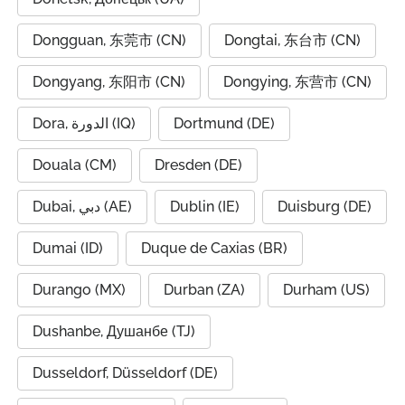
Dongguan, 东莞市 (CN)
Dongtai, 东台市 (CN)
Dongyang, 东阳市 (CN)
Dongying, 东营市 (CN)
Dora, الدورة (IQ)
Dortmund (DE)
Douala (CM)
Dresden (DE)
Dubai, دبي (AE)
Dublin (IE)
Duisburg (DE)
Dumai (ID)
Duque de Caxias (BR)
Durango (MX)
Durban (ZA)
Durham (US)
Dushanbe, Душанбе (TJ)
Dusseldorf, Düsseldorf (DE)