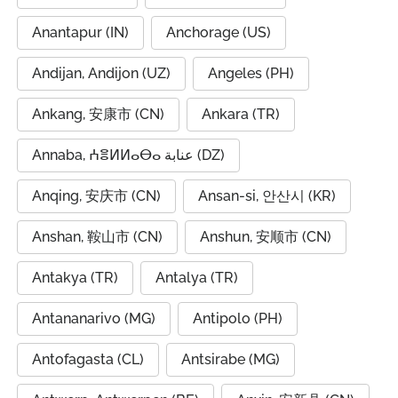
Anantapur (IN)
Anchorage (US)
Andijan, Andijon (UZ)
Angeles (PH)
Ankang, 安康市 (CN)
Ankara (TR)
Annaba, ⵄⴻⵍⵍⴰⴱⴰ عنابة (DZ)
Anqing, 安庆市 (CN)
Ansan-si, 안산시 (KR)
Anshan, 鞍山市 (CN)
Anshun, 安顺市 (CN)
Antakya (TR)
Antalya (TR)
Antananarivo (MG)
Antipolo (PH)
Antofagasta (CL)
Antsirabe (MG)