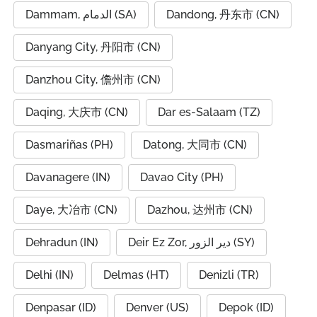
Dammam, الدمام (SA)
Dandong, 丹东市 (CN)
Danyang City, 丹阳市 (CN)
Danzhou City, 儋州市 (CN)
Daqing, 大庆市 (CN)
Dar es-Salaam (TZ)
Dasmariñas (PH)
Datong, 大同市 (CN)
Davanagere (IN)
Davao City (PH)
Daye, 大冶市 (CN)
Dazhou, 达州市 (CN)
Dehradun (IN)
Deir Ez Zor, دير الزور (SY)
Delhi (IN)
Delmas (HT)
Denizli (TR)
Denpasar (ID)
Denver (US)
Depok (ID)