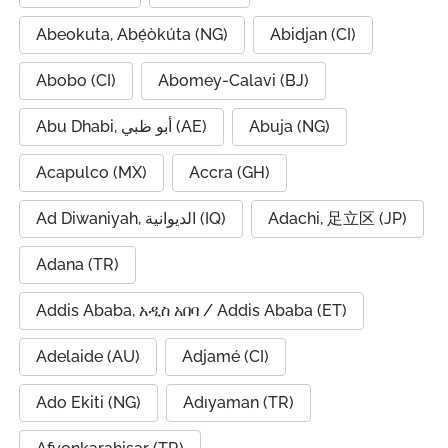
Abeokuta, Abẹ́òkúta (NG)
Abidjan (CI)
Abobo (CI)
Abomey-Calavi (BJ)
Abu Dhabi, أبو ظبي (AE)
Abuja (NG)
Acapulco (MX)
Accra (GH)
Ad Diwaniyah, الديوانية (IQ)
Adachi, 足立区 (JP)
Adana (TR)
Addis Ababa, አዲስ አበባ / Addis Ababa (ET)
Adelaide (AU)
Adjamé (CI)
Ado Ekiti (NG)
Adıyaman (TR)