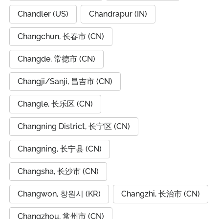
Chandler (US)
Chandrapur (IN)
Changchun, 长春市 (CN)
Changde, 常德市 (CN)
Changji/Sanji, 昌吉市 (CN)
Changle, 长乐区 (CN)
Changning District, 长宁区 (CN)
Changning, 长宁县 (CN)
Changsha, 长沙市 (CN)
Changwon, 창원시 (KR)
Changzhi, 长治市 (CN)
Changzhou, 常州市 (CN)