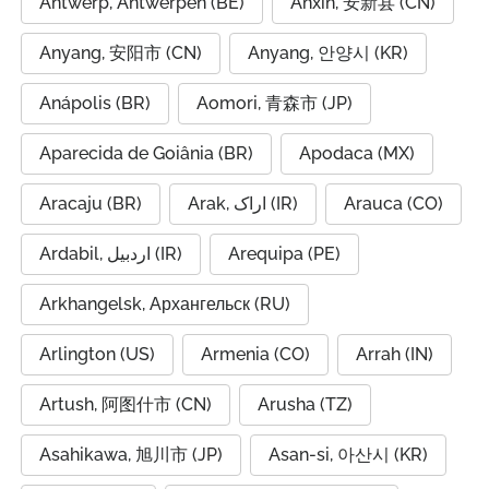
Antwerp, Antwerpen (BE)
Anxin, 安新县 (CN)
Anyang, 安阳市 (CN)
Anyang, 안양시 (KR)
Anápolis (BR)
Aomori, 青森市 (JP)
Aparecida de Goiânia (BR)
Apodaca (MX)
Aracaju (BR)
Arak, اراک (IR)
Arauca (CO)
Ardabil, اردبیل (IR)
Arequipa (PE)
Arkhangelsk, Архангельск (RU)
Arlington (US)
Armenia (CO)
Arrah (IN)
Artush, 阿图什市 (CN)
Arusha (TZ)
Asahikawa, 旭川市 (JP)
Asan-si, 아산시 (KR)