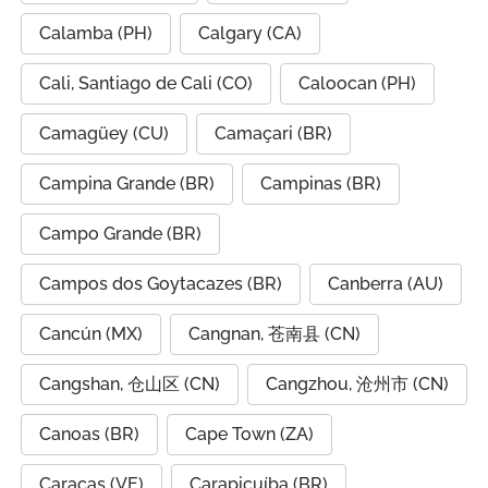
Calamba (PH)
Calgary (CA)
Cali, Santiago de Cali (CO)
Caloocan (PH)
Camagüey (CU)
Camaçari (BR)
Campina Grande (BR)
Campinas (BR)
Campo Grande (BR)
Campos dos Goytacazes (BR)
Canberra (AU)
Cancún (MX)
Cangnan, 苍南县 (CN)
Cangshan, 仓山区 (CN)
Cangzhou, 沧州市 (CN)
Canoas (BR)
Cape Town (ZA)
Caracas (VE)
Carapicuíba (BR)