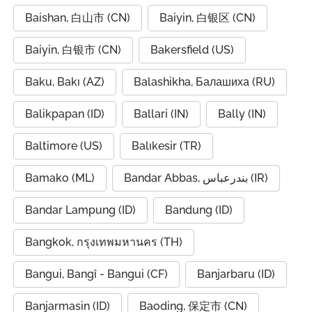
Baishan, 白山市 (CN)
Baiyin, 白银区 (CN)
Baiyin, 白银市 (CN)
Bakersfield (US)
Baku, Bakı (AZ)
Balashikha, Балашиха (RU)
Balikpapan (ID)
Ballari (IN)
Bally (IN)
Baltimore (US)
Balıkesir (TR)
Bamako (ML)
Bandar Abbas, بندرعباس (IR)
Bandar Lampung (ID)
Bandung (ID)
Bangkok, กรุงเทพมหานคร (TH)
Bangui, Bangî - Bangui (CF)
Banjarbaru (ID)
Banjarmasin (ID)
Baoding, 保定市 (CN)