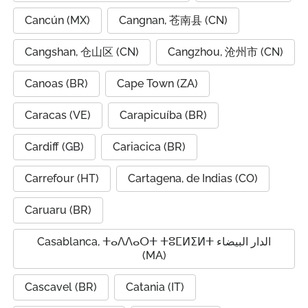
Cancún (MX)
Cangnan, 苍南县 (CN)
Cangshan, 仓山区 (CN)
Cangzhou, 沧州市 (CN)
Canoas (BR)
Cape Town (ZA)
Caracas (VE)
Carapicuíba (BR)
Cardiff (GB)
Cariacica (BR)
Carrefour (HT)
Cartagena, de Indias (CO)
Caruaru (BR)
Casablanca, ⵜⴰⴷⴷⴰⵔⵜ ⵜⵓⵎⵍⵉⵍⵜ الدار البيضاء
(MA)
Cascavel (BR)
Catania (IT)