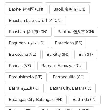
Baohe, 包河区 (CN)
Baoji, 宝鸡市 (CN)
Baoshan District, 宝山区 (CN)
Baoshan, 保山市 (CN)
Baotou, 包头市 (CN)
Baqubah, بعقوبة (IQ)
Barcelona (ES)
Barcelona (VE)
Bareilly (IN)
Bari (IT)
Barinas (VE)
Barnaul, Барнаул (RU)
Barquisimeto (VE)
Barranquilla (CO)
Basra, البصرة (IQ)
Batam City, Batam (ID)
Batangas City, Batangas (PH)
Bathinda (IN)