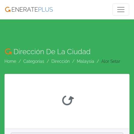
ENERATE
PLUS
Dirección De La Ciudad
Home
Categorías
Dirección
Malaysia
Alor Setar