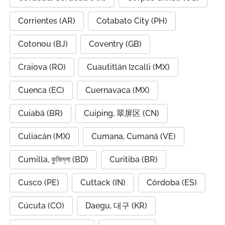
Corrientes (AR)
Cotabato City (PH)
Cotonou (BJ)
Coventry (GB)
Craiova (RO)
Cuautitlán Izcalli (MX)
Cuenca (EC)
Cuernavaca (MX)
Cuiabá (BR)
Cuiping, 翠屏区 (CN)
Culiacán (MX)
Cumana, Cumaná (VE)
Cumilla, কুমিল্লা (BD)
Curitiba (BR)
Cusco (PE)
Cuttack (IN)
Córdoba (ES)
Cúcuta (CO)
Daegu, 대구 (KR)