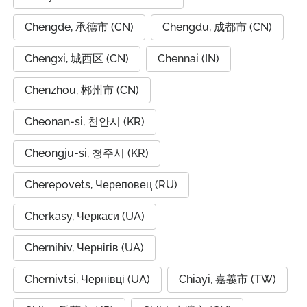
Chengde, 承德市 (CN)
Chengdu, 成都市 (CN)
Chengxi, 城西区 (CN)
Chennai (IN)
Chenzhou, 郴州市 (CN)
Cheonan-si, 천안시 (KR)
Cheongju-si, 청주시 (KR)
Cherepovets, Череповец (RU)
Cherkasy, Черкаси (UA)
Chernihiv, Чернігів (UA)
Chernivtsi, Чернівці (UA)
Chiayi, 嘉義市 (TW)