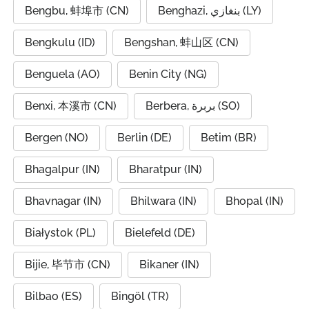
Bengbu, 蚌埠市 (CN)
Benghazi, بنغازي (LY)
Bengkulu (ID)
Bengshan, 蚌山区 (CN)
Benguela (AO)
Benin City (NG)
Benxi, 本溪市 (CN)
Berbera, بربرة (SO)
Bergen (NO)
Berlin (DE)
Betim (BR)
Bhagalpur (IN)
Bharatpur (IN)
Bhavnagar (IN)
Bhilwara (IN)
Bhopal (IN)
Białystok (PL)
Bielefeld (DE)
Bijie, 毕节市 (CN)
Bikaner (IN)
Bilbao (ES)
Bingöl (TR)