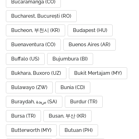
Bucaramanga (CO)
Bucharest, București (RO)
Bucheon, 부천시 (KR)
Budapest (HU)
Buenaventura (CO)
Buenos Aires (AR)
Buffalo (US)
Bujumbura (BI)
Bukhara, Buxoro (UZ)
Bukit Mertajam (MY)
Bulawayo (ZW)
Bunia (CD)
Buraydah, بريدة (SA)
Burdur (TR)
Bursa (TR)
Busan, 부산 (KR)
Butterworth (MY)
Butuan (PH)