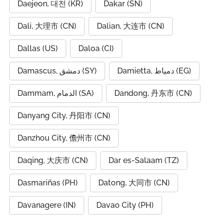
Daejeon, 대전 (KR)
Dakar (SN)
Dali, 大理市 (CN)
Dalian, 大连市 (CN)
Dallas (US)
Daloa (CI)
Damietta, دمياط (EG)
Damascus, دمشق (SY)
Dammam, الدمام (SA)
Dandong, 丹东市 (CN)
Danyang City, 丹阳市 (CN)
Danzhou City, 儋州市 (CN)
Daqing, 大庆市 (CN)
Dar es-Salaam (TZ)
Dasmariñas (PH)
Datong, 大同市 (CN)
Davanagere (IN)
Davao City (PH)