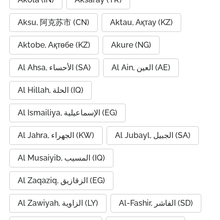
Aksu, 阿克苏市 (CN)
Aktau, Ақтау (KZ)
Aktobe, Ақтөбе (KZ)
Akure (NG)
Al Ain, العين (AE)
Al Ahsa, الأحساء (SA)
Al Hillah, الحلة (IQ)
Al Ismailiya, الإسماعيلية (EG)
Al Jubayl, الجبيل (SA)
Al Jahra, الجهراء (KW)
Al Musaiyib, المسيب (IQ)
Al Zaqaziq, الزقازيق (EG)
Al-Fashir, الفاشر (SD)
Al Zawiyah, الزاوية (LY)