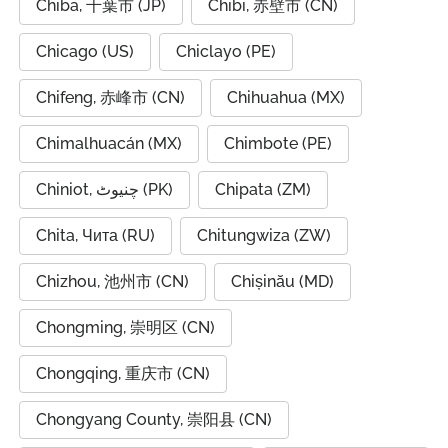
Chiba, 千葉市 (JP)
Chibi, 赤壁市 (CN)
Chicago (US)
Chiclayo (PE)
Chifeng, 赤峰市 (CN)
Chihuahua (MX)
Chimalhuacán (MX)
Chimbote (PE)
Chiniot, چنیوٹ (PK)
Chipata (ZM)
Chita, Чита (RU)
Chitungwiza (ZW)
Chizhou, 池州市 (CN)
Chișinău (MD)
Chongming, 崇明区 (CN)
Chongqing, 重庆市 (CN)
Chongyang County, 崇阳县 (CN)