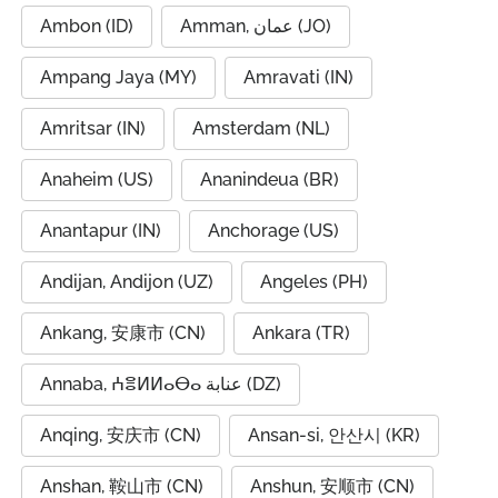
Ambon (ID)
Amman, عمان (JO)
Ampang Jaya (MY)
Amravati (IN)
Amritsar (IN)
Amsterdam (NL)
Anaheim (US)
Ananindeua (BR)
Anantapur (IN)
Anchorage (US)
Andijan, Andijon (UZ)
Angeles (PH)
Ankang, 安康市 (CN)
Ankara (TR)
Annaba, ⵄⴻⵍⵍⴰⴱⴰ عنابة (DZ)
Anqing, 安庆市 (CN)
Ansan-si, 안산시 (KR)
Anshan, 鞍山市 (CN)
Anshun, 安顺市 (CN)