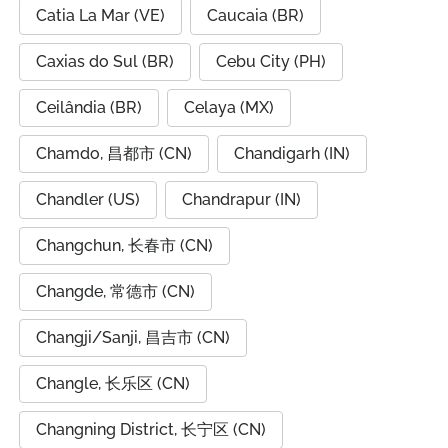
Catia La Mar (VE)
Caucaia (BR)
Caxias do Sul (BR)
Cebu City (PH)
Ceilândia (BR)
Celaya (MX)
Chamdo, 昌都市 (CN)
Chandigarh (IN)
Chandler (US)
Chandrapur (IN)
Changchun, 长春市 (CN)
Changde, 常德市 (CN)
Changji/Sanji, 昌吉市 (CN)
Changle, 长乐区 (CN)
Changning District, 长宁区 (CN)