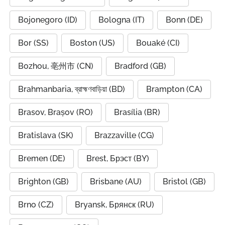
Bojonegoro (ID)
Bologna (IT)
Bonn (DE)
Bor (SS)
Boston (US)
Bouaké (CI)
Bozhou, 亳州市 (CN)
Bradford (GB)
Brahmanbaria, ব্রাহ্মণবাড়িয়া (BD)
Brampton (CA)
Brasov, Brașov (RO)
Brasília (BR)
Bratislava (SK)
Brazzaville (CG)
Bremen (DE)
Brest, Брэст (BY)
Brighton (GB)
Brisbane (AU)
Bristol (GB)
Brno (CZ)
Bryansk, Брянск (RU)