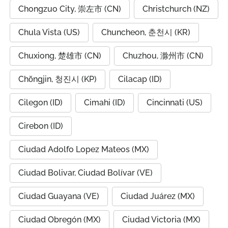
Chongzuo City, 崇左市 (CN)
Christchurch (NZ)
Chula Vista (US)
Chuncheon, 춘천시 (KR)
Chuxiong, 楚雄市 (CN)
Chuzhou, 滁州市 (CN)
Chŏngjin, 청진시 (KP)
Cilacap (ID)
Cilegon (ID)
Cimahi (ID)
Cincinnati (US)
Cirebon (ID)
Ciudad Adolfo Lopez Mateos (MX)
Ciudad Bolivar, Ciudad Bolívar (VE)
Ciudad Guayana (VE)
Ciudad Juárez (MX)
Ciudad Obregón (MX)
Ciudad Victoria (MX)