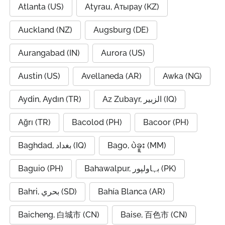
Atlanta (US)
Atyrau, Атырау (KZ)
Auckland (NZ)
Augsburg (DE)
Aurangabad (IN)
Aurora (US)
Austin (US)
Avellaneda (AR)
Awka (NG)
Aydin, Aydın (TR)
Az Zubayr, الزبير (IQ)
Ağrı (TR)
Bacolod (PH)
Bacoor (PH)
Baghdad, بغداد (IQ)
Bago, ပဲခူး (MM)
Baguio (PH)
Bahawalpur, بہاولپور (PK)
Bahri, بحري (SD)
Bahía Blanca (AR)
Baicheng, 白城市 (CN)
Baise, 百色市 (CN)