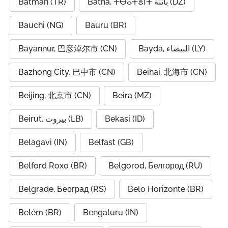
Batman (TR)
Batna, ⵜⴱⴰⵜⴻⵏⵜ باتنة (DZ)
Bauchi (NG)
Bauru (BR)
Bayannur, 巴彦淖尔市 (CN)
Bayda, البيضاء (LY)
Bazhong City, 巴中市 (CN)
Beihai, 北海市 (CN)
Beijing, 北京市 (CN)
Beira (MZ)
Beirut, بيروت (LB)
Bekasi (ID)
Belagavi (IN)
Belfast (GB)
Belford Roxo (BR)
Belgorod, Белгород (RU)
Belgrade, Београд (RS)
Belo Horizonte (BR)
Belém (BR)
Bengaluru (IN)