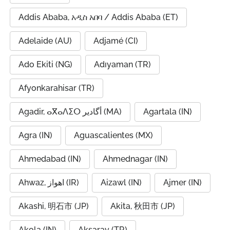
Addis Ababa, አዲስ አበባ / Addis Ababa (ET)
Adelaide (AU)
Adjamé (CI)
Ado Ekiti (NG)
Adıyaman (TR)
Afyonkarahisar (TR)
Agadir, ⴰⴳⴰⴷⵉⵔ أگادیر (MA)
Agartala (IN)
Agra (IN)
Aguascalientes (MX)
Ahmedabad (IN)
Ahmednagar (IN)
Ahwaz, اهواز (IR)
Aizawl (IN)
Ajmer (IN)
Akashi, 明石市 (JP)
Akita, 秋田市 (JP)
Akola (IN)
Aksaray (TR)