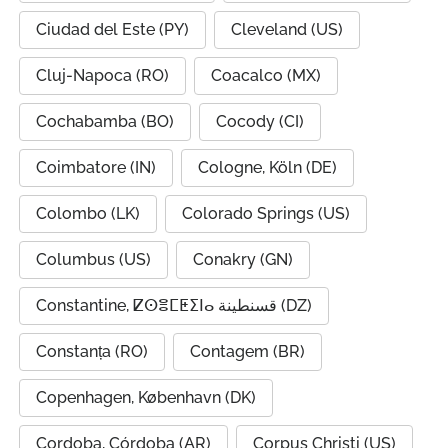
Ciudad del Este (PY)
Cleveland (US)
Cluj-Napoca (RO)
Coacalco (MX)
Cochabamba (BO)
Cocody (CI)
Coimbatore (IN)
Cologne, Köln (DE)
Colombo (LK)
Colorado Springs (US)
Columbus (US)
Conakry (GN)
Constantine, ⵇⵙⴻⵎⵟⵉⵏⴰ قسنطينة (DZ)
Constanța (RO)
Contagem (BR)
Copenhagen, København (DK)
Cordoba, Córdoba (AR)
Corpus Christi (US)