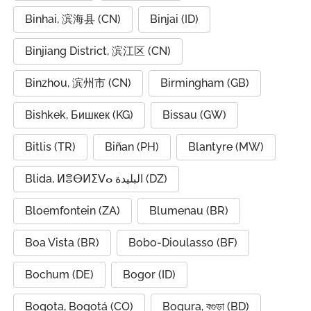
Binhai, 滨海县 (CN)
Binjai (ID)
Binjiang District, 滨江区 (CN)
Binzhou, 滨州市 (CN)
Birmingham (GB)
Bishkek, Бишкек (KG)
Bissau (GW)
Bitlis (TR)
Biñan (PH)
Blantyre (MW)
Blida, ⵍⴻⴱⵍⵉⴸⴰ البليدة (DZ)
Bloemfontein (ZA)
Blumenau (BR)
Boa Vista (BR)
Bobo-Dioulasso (BF)
Bochum (DE)
Bogor (ID)
Bogota, Bogotá (CO)
Bogura, বগুড়া (BD)