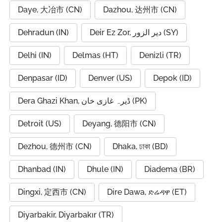
Daye, 大冶市 (CN)
Dazhou, 达州市 (CN)
Dehradun (IN)
Deir Ez Zor, دير الزور (SY)
Delhi (IN)
Delmas (HT)
Denizli (TR)
Denpasar (ID)
Denver (US)
Depok (ID)
Dera Ghazi Khan, ڈیرہ غازی خان (PK)
Detroit (US)
Deyang, 德阳市 (CN)
Dezhou, 德州市 (CN)
Dhaka, ঢাকা (BD)
Dhanbad (IN)
Dhule (IN)
Diadema (BR)
Dingxi, 定西市 (CN)
Dire Dawa, ድሬዳዋ (ET)
Diyarbakir, Diyarbakır (TR)