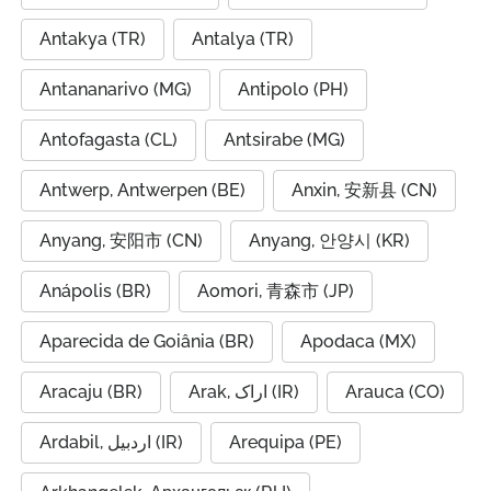
Antakya (TR)
Antalya (TR)
Antananarivo (MG)
Antipolo (PH)
Antofagasta (CL)
Antsirabe (MG)
Antwerp, Antwerpen (BE)
Anxin, 安新县 (CN)
Anyang, 安阳市 (CN)
Anyang, 안양시 (KR)
Anápolis (BR)
Aomori, 青森市 (JP)
Aparecida de Goiânia (BR)
Apodaca (MX)
Aracaju (BR)
Arak, اراک (IR)
Arauca (CO)
Ardabil, اردبیل (IR)
Arequipa (PE)