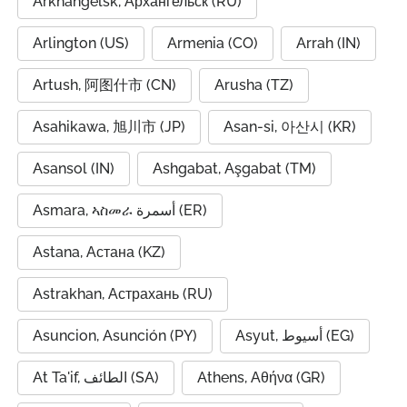
Arkhangelsk, Архангельск (RU)
Arlington (US)
Armenia (CO)
Arrah (IN)
Artush, 阿图什市 (CN)
Arusha (TZ)
Asahikawa, 旭川市 (JP)
Asan-si, 아산시 (KR)
Asansol (IN)
Ashgabat, Aşgabat (TM)
Asmara, ኣስመራ أسمرة (ER)
Astana, Астана (KZ)
Astrakhan, Астрахань (RU)
Asuncion, Asunción (PY)
Asyut, أسيوط (EG)
At Ta'if, الطائف (SA)
Athens, Αθήνα (GR)