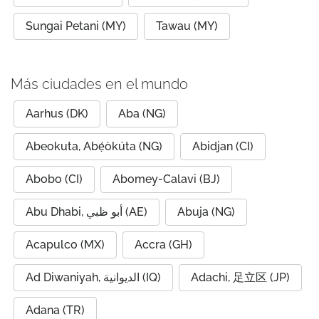
Sungai Petani (MY)
Tawau (MY)
Más ciudades en el mundo
Aarhus (DK)
Aba (NG)
Abeokuta, Abẹ́òkúta (NG)
Abidjan (CI)
Abobo (CI)
Abomey-Calavi (BJ)
Abu Dhabi, أبو ظبي (AE)
Abuja (NG)
Acapulco (MX)
Accra (GH)
Ad Diwaniyah, الديوانية (IQ)
Adachi, 足立区 (JP)
Adana (TR)